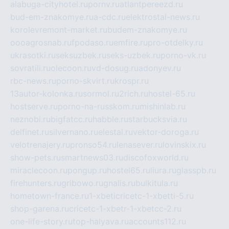
alabuga-cityhotel.ru
pornv.ru
atlantpereezd.ru
bud-em-znakomye.ru
a-cdc.ru
elektrostal-news.ru
korolevremont-market.ru
budem-znakomye.ru
oooagrosnab.ru
fpodaso.ru
emfire.ru
pro-otdelky.ru
ukrasotki.ru
seksuzbek.ru
seks-uzbek.ru
porno-vk.ru
sovratili.ru
olecoon.ru
vd-dosug.ru
adonyev.ru
rbc-news.ru
porno-skvirt.ru
krospr.ru
13autor-kolonka.ru
sormol.ru
2rich.ru
hostel-65.ru
hostserve.ru
porno-na-russkom.ru
mishinlab.ru
neznobi.ru
bigfatcc.ru
habble.ru
starbucksvia.ru
delfinet.ru
silvernano.ru
elestal.ru
vektor-doroga.ru
velotrenajery.ru
pronso54.ru
lenasever.ru
lovinskix.ru
show-pets.ru
smartnews03.ru
discofoxworld.ru
miraclecoon.ru
pongup.ru
hostel65.ru
liura.ru
glasspb.ru
firehunters.ru
gribowo.ru
gnalis.ru
bulkitula.ru
hometown-france.ru
1-xbeticricetc-1-xbetti-5.ru
shop-garena.ru
cricetc-1-xbetr-1-xbetcc-2.ru
one-life-story.ru
top-halyava.ru
accounts112.ru