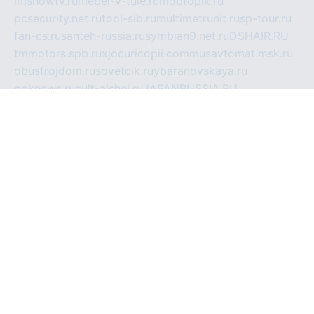
imshowtv.ru
mebel-v-tule.ru
mobtopik.ru
pcsecurity.net.ru
tool-sib.ru
multimetrunit.ru
sp-tour.ru
fan-cs.ru
santeh-russia.ru
symbian9.net.ru
DSHAIR.RU
tmmotors.spb.ru
xjocuricopii.com
musavtomat.msk.ru
obustrojdom.ru
sovetcik.ru
ybaranovskaya.ru
ppknews.ru
cult-alshei.ru
JAPANRUSSIA.RU
proekciyamebel.ru
imper-finans.ru
rim.org.ru
glamourai.ru
brassminus.ru
zabor-pro.ru
ftn.pp.ru
dorogoe58.ru
laimengpacker.ru
kuzova-zapchasti.ru
sageerp.ru
taxodrom.ru
dsrazvitie.ru
hardcity.net.ru
ratinghomegames.ru
topservice25.ru
gubernyan.ru
gtglasslined.ru
ii4.ru
tssport.spb.ru
andorra24.com
blackwallstreet.ru
oboimos.ru
optim-doors.com.ru
ikuch.ru
nycr.org.ru
npa21.ru
vremya-ch.spb.ru
desert000.ru
ivtorgi.ru
ifiori.ru
catalog-statei.ru
dcv.org.ru
spetsmaster174.ru
ipkameryhiseeu.ru
dum26.ru
ruspol.spb.ru
fr-opendp.ru
kam-solnyshko.ru
cheyenne-arapaho.ru
sevzapmetal.spb.ru