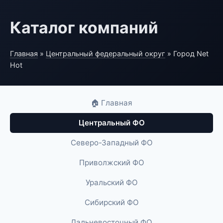
Каталог компаний
Главная
»
Центральный федеральный округ
» Город Net
Hot
🏠 Главная
Центральный ФО
Северо-Западный ФО
Приволжский ФО
Уральский ФО
Сибирский ФО
Дальневосточный ФО