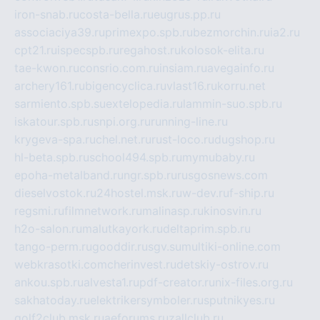
iron-snab.ru
costa-bella.ru
eugrus.pp.ru
associaciya39.ru
primexpo.spb.ru
bezmorchin.ru
ia2.ru
cpt21.ru
ispecspb.ru
regahost.ru
kolosok-elita.ru
tae-kwon.ru
consrio.com.ru
insiam.ru
avegainfo.ru
archery161.ru
bigencyclica.ru
vlast16.ru
korru.net
sarmiento.spb.su
extelopedia.ru
lammin-suo.spb.ru
iskatour.spb.ru
snpi.org.ru
running-line.ru
krygeva-spa.ru
chel.net.ru
rust-loco.ru
dugshop.ru
hl-beta.spb.ru
school494.spb.ru
mymubaby.ru
epoha-metalband.ru
ngr.spb.ru
rusgosnews.com
dieselvostok.ru
24hostel.msk.ru
w-dev.ru
f-ship.ru
regsmi.ru
filmnetwork.ru
malinasp.ru
kinosvin.ru
h2o-salon.ru
malutkayork.ru
deltaprim.spb.ru
tango-perm.ru
gooddir.ru
sgv.su
multiki-online.com
webkrasotki.com
cherinvest.ru
detskiy-ostrov.ru
ankou.spb.ru
alvesta1.ru
pdf-creator.ru
nix-files.org.ru
sakhatoday.ru
elektrikersymboler.ru
sputnikyes.ru
golf2club.msk.ru
aeforums.ru
zallclub.ru