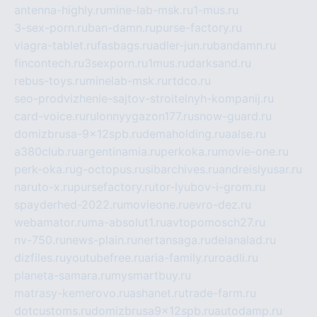
antenna-highly.ru
mine-lab-msk.ru
1-mus.ru
3-sex-porn.ru
ban-damn.ru
purse-factory.ru
viagra-tablet.ru
fasbags.ru
adler-jun.ru
bandamn.ru
fincontech.ru
3sexporn.ru
1mus.ru
darksand.ru
rebus-toys.ru
minelab-msk.ru
rtdco.ru
seo-prodvizhenie-sajtov-stroitelnyh-kompanij.ru
card-voice.ru
rulonnyygazon177.ru
snow-guard.ru
domizbrusa-9x12spb.ru
demaholding.ru
aalse.ru
a380club.ru
argentinamia.ru
perkoka.ru
movie-one.ru
perk-oka.ru
g-octopus.ru
sibarchives.ru
andreislyusar.ru
naruto-x.ru
pursefactory.ru
tor-lyubov-i-grom.ru
spayderhed-2022.ru
movieone.ru
evro-dez.ru
webamator.ru
ma-absolut1.ru
avtopomosch27.ru
nv-750.ru
news-plain.ru
nertansaga.ru
delanalad.ru
dizfiles.ru
youtubefree.ru
aria-family.ru
roadli.ru
planeta-samara.ru
mysmartbuy.ru
matrasy-kemerovo.ru
ashanet.ru
trade-farm.ru
dotcustoms.ru
domizbrusa9x12spb.ru
autodamp.ru