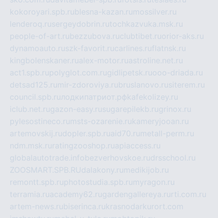
kokoroyari.spb.ru
blesna-kazan.ru
mossilver.ru
lenderoq.ru
sergeydobrin.ru
tochkazvuka.msk.ru
people-of-art.ru
bezzubova.ru
clubtibet.ru
orior-aks.ru
dynamoauto.ru
szk-favorit.ru
carlines.ru
flatnsk.ru
kingbolenskaner.ru
alex-motor.ru
astroline.net.ru
act1.spb.ru
polyglot.com.ru
gidlipetsk.ru
ooo-driada.ru
detsad125.ru
mir-zdoroviya.ru
bruslanovo.ru
siterem.ru
council.spb.ru
лодкипатриот.рф
kafekolizey.ru
iclub.net.ru
gazon-easy.ru
sugarepilekb.ru
grinox.ru
pylesostineco.ru
msts-ozarenie.ru
kameryjooan.ru
artemovskij.ru
dopler.spb.ru
aid70.ru
metall-perm.ru
ndm.msk.ru
ratingzooshop.ru
apiaccess.ru
globalautotrade.info
bezverhovskoe.ru
drsschool.ru
ZOOSMART.SPB.RU
dalakony.ru
medikijob.ru
remontt.spb.ru
photostudia.spb.ru
myragon.ru
terramia.ru
academy62.ru
gardengallereya.ru
rti.com.ru
artem-news.ru
biserinca.ru
krasnodarkurort.com