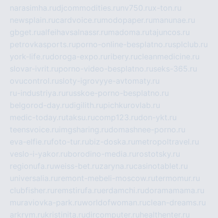
narasimha.ru
djcommodities.ru
nv750.ru
x-ton.ru
newsplain.ru
cardvoice.ru
modopaper.ru
manunae.ru
gbget.ru
alfeihavsalnassr.ru
madoma.ru
tajuncos.ru
petrovkasports.ru
porno-online-besplatno.ru
splclub.ru
york-life.ru
doroga-expo.ru
ribery.ru
cleanmedicine.ru
slovar-ivrit.ru
porno-video-besplatno.ru
seks-365.ru
ovucontrol.ru
sloty-igrovyye-avtomaty.ru
ru-industriya.ru
russkoe-porno-besplatno.ru
belgorod-day.ru
digilith.ru
pichkurovlab.ru
medic-today.ru
taksu.ru
comp123.ru
don-ykt.ru
teensvoice.ru
imgsharing.ru
domashnee-porno.ru
eva-elfie.ru
foto-tur.ru
biz-doska.ru
metropoltravel.ru
veslo-i-yakor.ru
borodino-media.ru
rostotsky.ru
regionufa.ru
weiss-bet.ru
zaryna.ru
casinotablet.ru
universalia.ru
remont-mebeli-moscow.ru
termomur.ru
clubfisher.ru
remstirufa.ru
erdamchi.ru
doramamama.ru
muraviovka-park.ru
worldofwoman.ru
clean-dreams.ru
arkrym.ru
kristinita.ru
dircomputer.ru
healthenter.ru