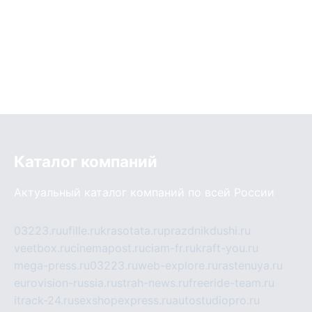
Каталог компаний
Актуальный каталог компаний по всей России
03223.ru
ufille.ru
krasotata.ru
prazdnikdushi.ru
veetbox.ru
cinemapost.ru
ciam-fr.ru
kraft-you.ru
mega-press.ru
03223.ru
web-explore.ru
rastenuya.ru
eurovision-russia.ru
strah-news.ru
freeride-team.ru
itrack-24.ru
sexshopexpress.ru
autostudiopro.ru