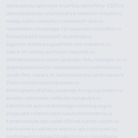
textexperts.ru
pivnaya-kruzhka.ru
kinofilmy-2021.ru
demolalapaluza.ru
tanyavanya.ru
remstir-tolyatti.ru
msdip.ru
jdol.ru
sokolovr.ru
newtech-spb.ru
rezemkleim.ru
massage-tai.ru
seonub.ru
zvonitut.ru
biolisichka24.ru
mncraft-download.ru
algoritm-sistema.ru
godflesh.ru
ru-industria.ru
zebra-tlt.ru
okna-proficom.ru
erynok.ru
onlinekinospace.ru
startupstudio-fefu.ru
zarges-ru.ru
gegenjustizunrecht.ru
autobalashov.ru
utrovortu.ru
spiski-firm.ru
elara-m.ru
kinomusorka.ru
mkcslava.ru
2bets.ru
vintovoykompressor.ru
birminghamvsfulham.ru
sarmat-komp.ru
pioneeri.ru
amadis-chocolate.ru
shkurki-karakulya.ru
kanotiforet.spb.ru
tutmassage.ru
ecolog.org.ru
praga.spb.ru
falcorussia.ru
autodoctorservis.ru
kamertondom.spb.ru
net-life.net.ru
avto-vozim.ru
sakhcamera.ru
alliance-electro.spb.ru
stroyavt.ru
controlweb1.ru
tdsak74.ru
kinzozo-ru.ru
kvotka.ru