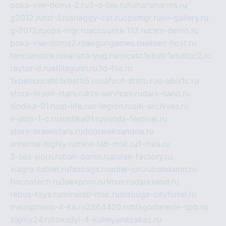
poka-vse-doma-2.ru
3-d-file.ru
hahahaharms.ru
g2012.ru
tst-1.ru
shaggy-cat.ru
opsmgr.ru
ev-gallery.ru
g-2012.ru
ops-mgr.ru
accounts-112.ru
csm-demo.ru
poka-vse-doma2.ru
airgungames.ru
allseo-host.ru
tehosmotre.ru
varieta-yug.ru
cricetc1xbetr1xbetcc2.ru
raytor-d.ru
atillagunn.ru
3d-file.ru
1xbeticricetc1xbetti5.ru
uafoot-statti.ru
e-abis1c.ru
store-brawl-stars.ru
kts-services.ru
dark-sand.ru
sindika-01.ru
sp-life.ru
x-legion.ru
sib-archives.ru
e-abis-1-c.ru
sindika01.ru
venda-festival.ru
store-brawlstars.ru
dooraleksandria.ru
antenna-highly.ru
mine-lab-msk.ru
1-mus.ru
3-sex-porn.ru
ban-damn.ru
purse-factory.ru
viagra-tablet.ru
fasbags.ru
adler-jun.ru
bandamn.ru
fincontech.ru
3sexporn.ru
1mus.ru
darksand.ru
rebus-toys.ru
minelab-msk.ru
alabuga-cityhotel.ru
medsprawo-4-ka.ru
2864420.ru
blagodarenie-spb.ru
zajmy24.ru
tovudyi-4-kuhnyanazakaz.ru