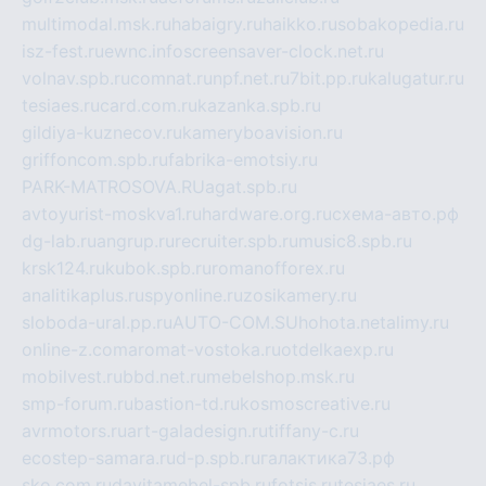
multimodal.msk.ru
habaigry.ru
haikko.ru
sobakopedia.ru
isz-fest.ru
ewnc.info
screensaver-clock.net.ru
volnav.spb.ru
comnat.ru
npf.net.ru
7bit.pp.ru
kalugatur.ru
tesiaes.ru
card.com.ru
kazanka.spb.ru
gildiya-kuznecov.ru
kameryboavision.ru
griffoncom.spb.ru
fabrika-emotsiy.ru
PARK-MATROSOVA.RU
agat.spb.ru
avtoyurist-moskva1.ru
hardware.org.ru
схема-авто.рф
dg-lab.ru
angrup.ru
recruiter.spb.ru
music8.spb.ru
krsk124.ru
kubok.spb.ru
romanofforex.ru
analitikaplus.ru
spyonline.ru
zosikamery.ru
sloboda-ural.pp.ru
AUTO-COM.SU
hohota.net
alimy.ru
online-z.com
aromat-vostoka.ru
otdelkaexp.ru
mobilvest.ru
bbd.net.ru
mebelshop.msk.ru
smp-forum.ru
bastion-td.ru
kosmoscreative.ru
avrmotors.ru
art-galadesign.ru
tiffany-c.ru
ecostep-samara.ru
d-p.spb.ru
галактика73.рф
sko.com.ru
davitamebel-spb.ru
fotsis.ru
tesiaes.ru