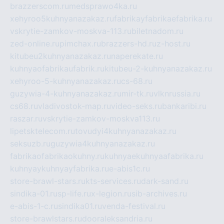
brazzerscom.ru
medsprawo4ka.ru
xehyroo5kuhnyanazakaz.ru
fabrikayfabrikaefabrika.ru
vskrytie-zamkov-moskva-113.ru
biletnadom.ru
zed-online.ru
pimchax.ru
brazzers-hd.ru
z-host.ru
kitubeu2kuhnyanazakaz.ru
naperekate.ru
kuhnyaofabrikaufabrik.ru
kitubeu-2-kuhnyanazakaz.ru
xehyroo-5-kuhnyanazakaz.ru
cs-68.ru
guzywia-4-kuhnyanazakaz.ru
mir-tk.ru
vlknrussia.ru
cs68.ru
vladivostok-map.ru
video-seks.ru
bankaribi.ru
raszar.ru
vskrytie-zamkov-moskva113.ru
lipetsktelecom.ru
tovudyi4kuhnyanazakaz.ru
seksuzb.ru
guzywia4kuhnyanazakaz.ru
fabrikaofabrikaokuhny.ru
kuhnyaekuhnyaafabrika.ru
kuhnyaykuhnyayfabrika.ru
e-abis1c.ru
store-brawl-stars.ru
kts-services.ru
dark-sand.ru
sindika-01.ru
sp-life.ru
x-legion.ru
sib-archives.ru
e-abis-1-c.ru
sindika01.ru
venda-festival.ru
store-brawlstars.ru
dooraleksandria.ru