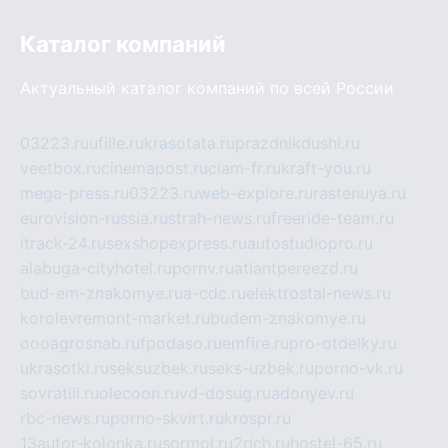
Каталог компаний
Актуальный каталог компаний по всей России
03223.ru
ufille.ru
krasotata.ru
prazdnikdushi.ru
veetbox.ru
cinemapost.ru
ciam-fr.ru
kraft-you.ru
mega-press.ru
03223.ru
web-explore.ru
rastenuya.ru
eurovision-russia.ru
strah-news.ru
freeride-team.ru
itrack-24.ru
sexshopexpress.ru
autostudiopro.ru
alabuga-cityhotel.ru
pornv.ru
atlantpereezd.ru
bud-em-znakomye.ru
a-cdc.ru
elektrostal-news.ru
korolevremont-market.ru
budem-znakomye.ru
oooagrosnab.ru
fpodaso.ru
emfire.ru
pro-otdelky.ru
ukrasotki.ru
seksuzbek.ru
seks-uzbek.ru
porno-vk.ru
sovratili.ru
olecoon.ru
vd-dosug.ru
adonyev.ru
rbc-news.ru
porno-skvirt.ru
krospr.ru
13autor-kolonka.ru
sormol.ru
2rich.ru
hostel-65.ru