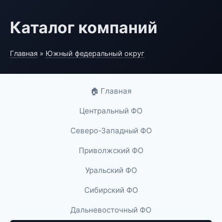
Каталог компаний
Главная
»
Южный федеральный округ
🏠 Главная
Центральный ФО
Северо-Западный ФО
Приволжский ФО
Уральский ФО
Сибирский ФО
Дальневосточный ФО