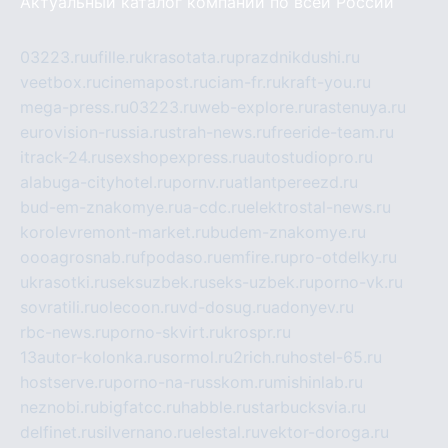
Актуальный каталог компаний по всей России
03223.ru
ufille.ru
krasotata.ru
prazdnikdushi.ru
veetbox.ru
cinemapost.ru
ciam-fr.ru
kraft-you.ru
mega-press.ru
03223.ru
web-explore.ru
rastenuya.ru
eurovision-russia.ru
strah-news.ru
freeride-team.ru
itrack-24.ru
sexshopexpress.ru
autostudiopro.ru
alabuga-cityhotel.ru
pornv.ru
atlantpereezd.ru
bud-em-znakomye.ru
a-cdc.ru
elektrostal-news.ru
korolevremont-market.ru
budem-znakomye.ru
oooagrosnab.ru
fpodaso.ru
emfire.ru
pro-otdelky.ru
ukrasotki.ru
seksuzbek.ru
seks-uzbek.ru
porno-vk.ru
sovratili.ru
olecoon.ru
vd-dosug.ru
adonyev.ru
rbc-news.ru
porno-skvirt.ru
krospr.ru
13autor-kolonka.ru
sormol.ru
2rich.ru
hostel-65.ru
hostserve.ru
porno-na-russkom.ru
mishinlab.ru
neznobi.ru
bigfatcc.ru
habble.ru
starbucksvia.ru
delfinet.ru
silvernano.ru
elestal.ru
vektor-doroga.ru