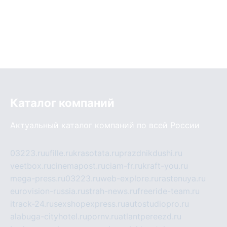
Каталог компаний
Актуальный каталог компаний по всей России
03223.ru
ufille.ru
krasotata.ru
prazdnikdushi.ru
veetbox.ru
cinemapost.ru
ciam-fr.ru
kraft-you.ru
mega-press.ru
03223.ru
web-explore.ru
rastenuya.ru
eurovision-russia.ru
strah-news.ru
freeride-team.ru
itrack-24.ru
sexshopexpress.ru
autostudiopro.ru
alabuga-cityhotel.ru
pornv.ru
atlantpereezd.ru