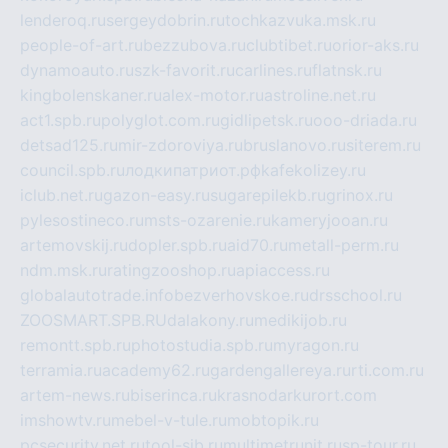
lenderoq.ru
sergeydobrin.ru
tochkazvuka.msk.ru
people-of-art.ru
bezzubova.ru
clubtibet.ru
orior-aks.ru
dynamoauto.ru
szk-favorit.ru
carlines.ru
flatnsk.ru
kingbolenskaner.ru
alex-motor.ru
astroline.net.ru
act1.spb.ru
polyglot.com.ru
gidlipetsk.ru
ooo-driada.ru
detsad125.ru
mir-zdoroviya.ru
bruslanovo.ru
siterem.ru
council.spb.ru
лодкипатриот.рф
kafekolizey.ru
iclub.net.ru
gazon-easy.ru
sugarepilekb.ru
grinox.ru
pylesostineco.ru
msts-ozarenie.ru
kameryjooan.ru
artemovskij.ru
dopler.spb.ru
aid70.ru
metall-perm.ru
ndm.msk.ru
ratingzooshop.ru
apiaccess.ru
globalautotrade.info
bezverhovskoe.ru
drsschool.ru
ZOOSMART.SPB.RU
dalakony.ru
medikijob.ru
remontt.spb.ru
photostudia.spb.ru
myragon.ru
terramia.ru
academy62.ru
gardengallereya.ru
rti.com.ru
artem-news.ru
biserinca.ru
krasnodarkurort.com
imshowtv.ru
mebel-v-tule.ru
mobtopik.ru
pcsecurity.net.ru
tool-sib.ru
multimetrunit.ru
sp-tour.ru