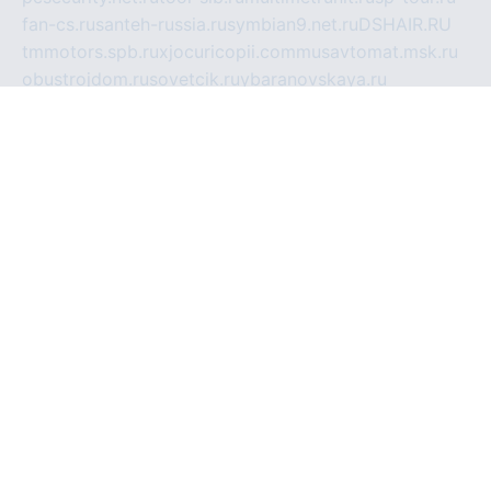
fan-cs.ru
santeh-russia.ru
symbian9.net.ru
DSHAIR.RU
tmmotors.spb.ru
xjocuricopii.com
musavtomat.msk.ru
obustrojdom.ru
sovetcik.ru
ybaranovskaya.ru
ppknews.ru
cult-alshei.ru
JAPANRUSSIA.RU
proekciyamebel.ru
imper-finans.ru
rim.org.ru
glamourai.ru
brassminus.ru
zabor-pro.ru
ftn.pp.ru
dorogoe58.ru
laimengpacker.ru
kuzova-zapchasti.ru
sageerp.ru
taxodrom.ru
dsrazvitie.ru
hardcity.net.ru
ratinghomegames.ru
topservice25.ru
gubernyan.ru
gtglasslined.ru
ii4.ru
tssport.spb.ru
andorra24.com
blackwallstreet.ru
oboimos.ru
optim-doors.com.ru
ikuch.ru
nycr.org.ru
npa21.ru
vremya-ch.spb.ru
desert000.ru
ivtorgi.ru
ifiori.ru
catalog-statei.ru
dcv.org.ru
spetsmaster174.ru
ipkameryhiseeu.ru
dum26.ru
ruspol.spb.ru
fr-opendp.ru
kam-solnyshko.ru
cheyenne-arapaho.ru
sevzapmetal.spb.ru
ted-lapidus.spb.ru
parasite-eliminator.ru
sigma-complete.ru
modernworld.ru
dama-moda.ru