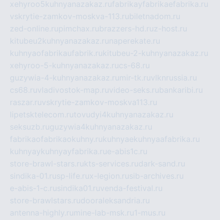
xehyroo5kuhnyanazakaz.ru
fabrikayfabrikaefabrika.ru
vskrytie-zamkov-moskva-113.ru
biletnadom.ru
zed-online.ru
pimchax.ru
brazzers-hd.ru
z-host.ru
kitubeu2kuhnyanazakaz.ru
naperekate.ru
kuhnyaofabrikaufabrik.ru
kitubeu-2-kuhnyanazakaz.ru
xehyroo-5-kuhnyanazakaz.ru
cs-68.ru
guzywia-4-kuhnyanazakaz.ru
mir-tk.ru
vlknrussia.ru
cs68.ru
vladivostok-map.ru
video-seks.ru
bankaribi.ru
raszar.ru
vskrytie-zamkov-moskva113.ru
lipetsktelecom.ru
tovudyi4kuhnyanazakaz.ru
seksuzb.ru
guzywia4kuhnyanazakaz.ru
fabrikaofabrikaokuhny.ru
kuhnyaekuhnyaafabrika.ru
kuhnyaykuhnyayfabrika.ru
e-abis1c.ru
store-brawl-stars.ru
kts-services.ru
dark-sand.ru
sindika-01.ru
sp-life.ru
x-legion.ru
sib-archives.ru
e-abis-1-c.ru
sindika01.ru
venda-festival.ru
store-brawlstars.ru
dooraleksandria.ru
antenna-highly.ru
mine-lab-msk.ru
1-mus.ru