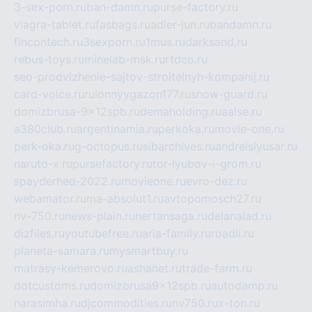
3-sex-porn.ru
ban-damn.ru
purse-factory.ru
viagra-tablet.ru
fasbags.ru
adler-jun.ru
bandamn.ru
fincontech.ru
3sexporn.ru
1mus.ru
darksand.ru
rebus-toys.ru
minelab-msk.ru
rtdco.ru
seo-prodvizhenie-sajtov-stroitelnyh-kompanij.ru
card-voice.ru
rulonnyygazon177.ru
snow-guard.ru
domizbrusa-9x12spb.ru
demaholding.ru
aalse.ru
a380club.ru
argentinamia.ru
perkoka.ru
movie-one.ru
perk-oka.ru
g-octopus.ru
sibarchives.ru
andreislyusar.ru
naruto-x.ru
pursefactory.ru
tor-lyubov-i-grom.ru
spayderhed-2022.ru
movieone.ru
evro-dez.ru
webamator.ru
ma-absolut1.ru
avtopomosch27.ru
nv-750.ru
news-plain.ru
nertansaga.ru
delanalad.ru
dizfiles.ru
youtubefree.ru
aria-family.ru
roadli.ru
planeta-samara.ru
mysmartbuy.ru
matrasy-kemerovo.ru
ashanet.ru
trade-farm.ru
dotcustoms.ru
domizbrusa9x12spb.ru
autodamp.ru
narasimha.ru
djcommodities.ru
nv750.ru
x-ton.ru