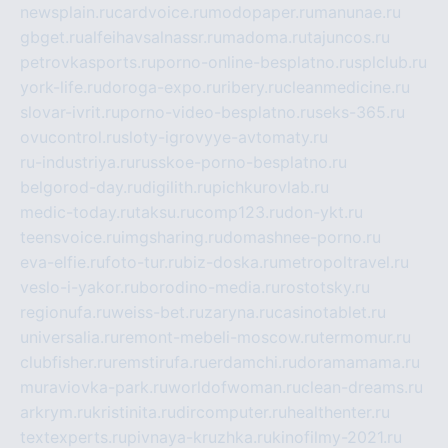
newsplain.ru
cardvoice.ru
modopaper.ru
manunae.ru
gbget.ru
alfeihavsalnassr.ru
madoma.ru
tajuncos.ru
petrovkasports.ru
porno-online-besplatno.ru
splclub.ru
york-life.ru
doroga-expo.ru
ribery.ru
cleanmedicine.ru
slovar-ivrit.ru
porno-video-besplatno.ru
seks-365.ru
ovucontrol.ru
sloty-igrovyye-avtomaty.ru
ru-industriya.ru
russkoe-porno-besplatno.ru
belgorod-day.ru
digilith.ru
pichkurovlab.ru
medic-today.ru
taksu.ru
comp123.ru
don-ykt.ru
teensvoice.ru
imgsharing.ru
domashnee-porno.ru
eva-elfie.ru
foto-tur.ru
biz-doska.ru
metropoltravel.ru
veslo-i-yakor.ru
borodino-media.ru
rostotsky.ru
regionufa.ru
weiss-bet.ru
zaryna.ru
casinotablet.ru
universalia.ru
remont-mebeli-moscow.ru
termomur.ru
clubfisher.ru
remstirufa.ru
erdamchi.ru
doramamama.ru
muraviovka-park.ru
worldofwoman.ru
clean-dreams.ru
arkrym.ru
kristinita.ru
dircomputer.ru
healthenter.ru
textexperts.ru
pivnaya-kruzhka.ru
kinofilmy-2021.ru