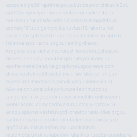
associaciya39.ru
primexpo.spb.ru
bezmorchin.ru
ia2.ru
cpt21.ru
ispecspb.ru
regahost.ru
kolosok-elita.ru
tae-kwon.ru
consrio.com.ru
insiam.ru
avegainfo.ru
archery161.ru
bigencyclica.ru
vlast16.ru
korru.net
sarmiento.spb.su
extelopedia.ru
lammin-suo.spb.ru
iskatour.spb.ru
snpi.org.ru
running-line.ru
krygeva-spa.ru
chel.net.ru
rust-loco.ru
dugshop.ru
hl-beta.spb.ru
school494.spb.ru
mymubaby.ru
epoha-metalband.ru
ngr.spb.ru
rusgosnews.com
dieselvostok.ru
24hostel.msk.ru
w-dev.ru
f-ship.ru
regsmi.ru
filmnetwork.ru
malinasp.ru
kinosvin.ru
h2o-salon.ru
malutkayork.ru
deltaprim.spb.ru
tango-perm.ru
gooddir.ru
sgv.su
multiki-online.com
webkrasotki.com
cherinvest.ru
detskiy-ostrov.ru
ankou.spb.ru
alvesta1.ru
pdf-creator.ru
nix-files.org.ru
sakhatoday.ru
elektrikersymboler.ru
sputnikyes.ru
golf2club.msk.ru
aeforums.ru
zallclub.ru
multimodal.msk.ru
habaigry.ru
haikko.ru
sobakopedia.ru