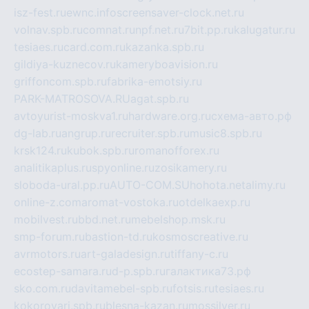
isz-fest.ru
ewnc.info
screensaver-clock.net.ru
volnav.spb.ru
comnat.ru
npf.net.ru
7bit.pp.ru
kalugatur.ru
tesiaes.ru
card.com.ru
kazanka.spb.ru
gildiya-kuznecov.ru
kameryboavision.ru
griffoncom.spb.ru
fabrika-emotsiy.ru
PARK-MATROSOVA.RU
agat.spb.ru
avtoyurist-moskva1.ru
hardware.org.ru
схема-авто.рф
dg-lab.ru
angrup.ru
recruiter.spb.ru
music8.spb.ru
krsk124.ru
kubok.spb.ru
romanofforex.ru
analitikaplus.ru
spyonline.ru
zosikamery.ru
sloboda-ural.pp.ru
AUTO-COM.SU
hohota.net
alimy.ru
online-z.com
aromat-vostoka.ru
otdelkaexp.ru
mobilvest.ru
bbd.net.ru
mebelshop.msk.ru
smp-forum.ru
bastion-td.ru
kosmoscreative.ru
avrmotors.ru
art-galadesign.ru
tiffany-c.ru
ecostep-samara.ru
d-p.spb.ru
галактика73.рф
sko.com.ru
davitamebel-spb.ru
fotsis.ru
tesiaes.ru
kokoroyari.spb.ru
blesna-kazan.ru
mossilver.ru