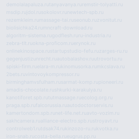
demolalapaluza.ru
tanyavanya.ru
remstir-tolyatti.ru
msdip.ru
jdol.ru
sokolovr.ru
newtech-spb.ru
rezemkleim.ru
massage-tai.ru
seonub.ru
zvonitut.ru
biolisichka24.ru
mncraft-download.ru
algoritm-sistema.ru
godflesh.ru
ru-industria.ru
zebra-tlt.ru
okna-proficom.ru
erynok.ru
onlinekinospace.ru
startupstudio-fefu.ru
zarges-ru.ru
gegenjustizunrecht.ru
autobalashov.ru
utrovortu.ru
spiski-firm.ru
elara-m.ru
kinomusorka.ru
mkcslava.ru
2bets.ru
vintovoykompressor.ru
birminghamvsfulham.ru
sarmat-komp.ru
pioneeri.ru
amadis-chocolate.ru
shkurki-karakulya.ru
kanotiforet.spb.ru
tutmassage.ru
ecolog.org.ru
praga.spb.ru
falcorussia.ru
autodoctorservis.ru
kamertondom.spb.ru
net-life.net.ru
avto-vozim.ru
sakhcamera.ru
alliance-electro.spb.ru
stroyavt.ru
controlweb1.ru
tdsak74.ru
kinzozo-ru.ru
kvotka.ru
iron-snab.ru
costa-bella.ru
eugrus.pp.ru