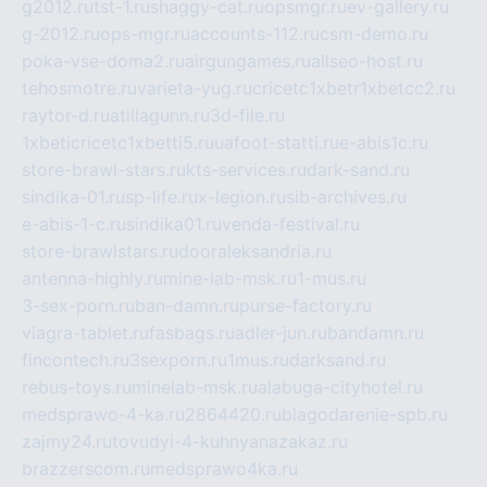
g2012.ru
tst-1.ru
shaggy-cat.ru
opsmgr.ru
ev-gallery.ru
g-2012.ru
ops-mgr.ru
accounts-112.ru
csm-demo.ru
poka-vse-doma2.ru
airgungames.ru
allseo-host.ru
tehosmotre.ru
varieta-yug.ru
cricetc1xbetr1xbetcc2.ru
raytor-d.ru
atillagunn.ru
3d-file.ru
1xbeticricetc1xbetti5.ru
uafoot-statti.ru
e-abis1c.ru
store-brawl-stars.ru
kts-services.ru
dark-sand.ru
sindika-01.ru
sp-life.ru
x-legion.ru
sib-archives.ru
e-abis-1-c.ru
sindika01.ru
venda-festival.ru
store-brawlstars.ru
dooraleksandria.ru
antenna-highly.ru
mine-lab-msk.ru
1-mus.ru
3-sex-porn.ru
ban-damn.ru
purse-factory.ru
viagra-tablet.ru
fasbags.ru
adler-jun.ru
bandamn.ru
fincontech.ru
3sexporn.ru
1mus.ru
darksand.ru
rebus-toys.ru
minelab-msk.ru
alabuga-cityhotel.ru
medsprawo-4-ka.ru
2864420.ru
blagodarenie-spb.ru
zajmy24.ru
tovudyi-4-kuhnyanazakaz.ru
brazzerscom.ru
medsprawo4ka.ru