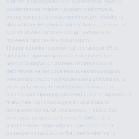
bud-em-znakomye.ru
a-cdc.ru
elektrostal-news.ru
korolevremont-market.ru
budem-znakomye.ru
oooagrosnab.ru
fpodaso.ru
emfire.ru
pro-otdelky.ru
ukrasotki.ru
seksuzbek.ru
seks-uzbek.ru
porno-vk.ru
sovratili.ru
olecoon.ru
vd-dosug.ru
adonyev.ru
rbc-news.ru
porno-skvirt.ru
krospr.ru
13autor-kolonka.ru
sormol.ru
2rich.ru
hostel-65.ru
hostserve.ru
porno-na-russkom.ru
mishinlab.ru
neznobi.ru
bigfatcc.ru
habble.ru
starbucksvia.ru
delfinet.ru
silvernano.ru
elestal.ru
vektor-doroga.ru
velotrenajery.ru
pronso54.ru
lenasever.ru
lovinskix.ru
show-pets.ru
smartnews03.ru
discofoxworld.ru
miraclecoon.ru
pongup.ru
hostel65.ru
liura.ru
glasspb.ru
firehunters.ru
gribowo.ru
gnalis.ru
bulkitula.ru
hometown-france.ru
1-xbeticricetc-1-xbetti-5.ru
shop-garena.ru
cricetc-1-xbetr-1-xbetcc-2.ru
one-life-story.ru
top-halyava.ru
accounts112.ru
poka-vse-doma-2.ru
3-d-file.ru
hahahaharms.ru