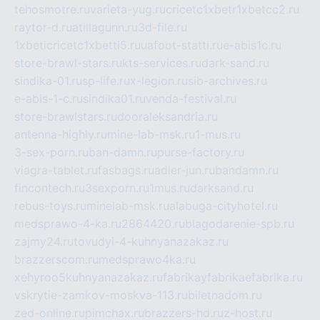
tehosmotre.ru
varieta-yug.ru
cricetc1xbetr1xbetcc2.ru
raytor-d.ru
atillagunn.ru
3d-file.ru
1xbeticricetc1xbetti5.ru
uafoot-statti.ru
e-abis1c.ru
store-brawl-stars.ru
kts-services.ru
dark-sand.ru
sindika-01.ru
sp-life.ru
x-legion.ru
sib-archives.ru
e-abis-1-c.ru
sindika01.ru
venda-festival.ru
store-brawlstars.ru
dooraleksandria.ru
antenna-highly.ru
mine-lab-msk.ru
1-mus.ru
3-sex-porn.ru
ban-damn.ru
purse-factory.ru
viagra-tablet.ru
fasbags.ru
adler-jun.ru
bandamn.ru
fincontech.ru
3sexporn.ru
1mus.ru
darksand.ru
rebus-toys.ru
minelab-msk.ru
alabuga-cityhotel.ru
medsprawo-4-ka.ru
2864420.ru
blagodarenie-spb.ru
zajmy24.ru
tovudyi-4-kuhnyanazakaz.ru
brazzerscom.ru
medsprawo4ka.ru
xehyroo5kuhnyanazakaz.ru
fabrikayfabrikaefabrika.ru
vskrytie-zamkov-moskva-113.ru
biletnadom.ru
zed-online.ru
pimchax.ru
brazzers-hd.ru
z-host.ru