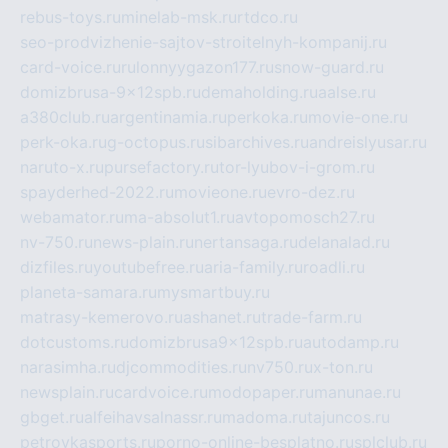
rebus-toys.ru
minelab-msk.ru
rtdco.ru
seo-prodvizhenie-sajtov-stroitelnyh-kompanij.ru
card-voice.ru
rulonnyygazon177.ru
snow-guard.ru
domizbrusa-9x12spb.ru
demaholding.ru
aalse.ru
a380club.ru
argentinamia.ru
perkoka.ru
movie-one.ru
perk-oka.ru
g-octopus.ru
sibarchives.ru
andreislyusar.ru
naruto-x.ru
pursefactory.ru
tor-lyubov-i-grom.ru
spayderhed-2022.ru
movieone.ru
evro-dez.ru
webamator.ru
ma-absolut1.ru
avtopomosch27.ru
nv-750.ru
news-plain.ru
nertansaga.ru
delanalad.ru
dizfiles.ru
youtubefree.ru
aria-family.ru
roadli.ru
planeta-samara.ru
mysmartbuy.ru
matrasy-kemerovo.ru
ashanet.ru
trade-farm.ru
dotcustoms.ru
domizbrusa9x12spb.ru
autodamp.ru
narasimha.ru
djcommodities.ru
nv750.ru
x-ton.ru
newsplain.ru
cardvoice.ru
modopaper.ru
manunae.ru
gbget.ru
alfeihavsalnassr.ru
madoma.ru
tajuncos.ru
petrovkasports.ru
porno-online-besplatno.ru
splclub.ru