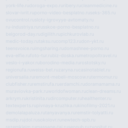
york-life.ru
doroga-expo.ru
ribery.ru
cleanmedicine.ru
slovar-ivrit.ru
porno-video-besplatno.ru
seks-365.ru
ovucontrol.ru
sloty-igrovyye-avtomaty.ru
ru-industriya.ru
russkoe-porno-besplatno.ru
belgorod-day.ru
digilith.ru
pichkurovlab.ru
medic-today.ru
taksu.ru
comp123.ru
don-ykt.ru
teensvoice.ru
imgsharing.ru
domashnee-porno.ru
eva-elfie.ru
foto-tur.ru
biz-doska.ru
metropoltravel.ru
veslo-i-yakor.ru
borodino-media.ru
rostotsky.ru
regionufa.ru
weiss-bet.ru
zaryna.ru
casinotablet.ru
universalia.ru
remont-mebeli-moscow.ru
termomur.ru
clubfisher.ru
remstirufa.ru
erdamchi.ru
doramamama.ru
muraviovka-park.ru
worldofwoman.ru
clean-dreams.ru
arkrym.ru
kristinita.ru
dircomputer.ru
healthenter.ru
textexperts.ru
pivnaya-kruzhka.ru
kinofilmy-2021.ru
demolalapaluza.ru
tanyavanya.ru
remstir-tolyatti.ru
msdip.ru
jdol.ru
sokolovr.ru
newtech-spb.ru
rezemkleim.ru
massage-tai.ru
seonub.ru
zvonitut.ru