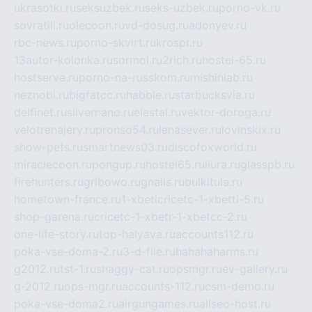
ukrasotki.ru
seksuzbek.ru
seks-uzbek.ru
porno-vk.ru
sovratili.ru
olecoon.ru
vd-dosug.ru
adonyev.ru
rbc-news.ru
porno-skvirt.ru
krospr.ru
13autor-kolonka.ru
sormol.ru
2rich.ru
hostel-65.ru
hostserve.ru
porno-na-russkom.ru
mishinlab.ru
neznobi.ru
bigfatcc.ru
habble.ru
starbucksvia.ru
delfinet.ru
silvernano.ru
elestal.ru
vektor-doroga.ru
velotrenajery.ru
pronso54.ru
lenasever.ru
lovinskix.ru
show-pets.ru
smartnews03.ru
discofoxworld.ru
miraclecoon.ru
pongup.ru
hostel65.ru
liura.ru
glasspb.ru
firehunters.ru
gribowo.ru
gnalis.ru
bulkitula.ru
hometown-france.ru
1-xbeticricetc-1-xbetti-5.ru
shop-garena.ru
cricetc-1-xbetr-1-xbetcc-2.ru
one-life-story.ru
top-halyava.ru
accounts112.ru
poka-vse-doma-2.ru
3-d-file.ru
hahahaharms.ru
g2012.ru
tst-1.ru
shaggy-cat.ru
opsmgr.ru
ev-gallery.ru
g-2012.ru
ops-mgr.ru
accounts-112.ru
csm-demo.ru
poka-vse-doma2.ru
airgungames.ru
allseo-host.ru