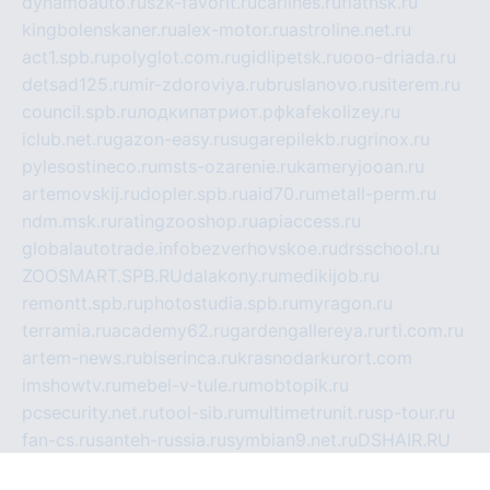
dynamoauto.ru
szk-favorit.ru
carlines.ru
flatnsk.ru
kingbolenskaner.ru
alex-motor.ru
astroline.net.ru
act1.spb.ru
polyglot.com.ru
gidlipetsk.ru
ooo-driada.ru
detsad125.ru
mir-zdoroviya.ru
bruslanovo.ru
siterem.ru
council.spb.ru
лодкипатриот.рф
kafekolizey.ru
iclub.net.ru
gazon-easy.ru
sugarepilekb.ru
grinox.ru
pylesostineco.ru
msts-ozarenie.ru
kameryjooan.ru
artemovskij.ru
dopler.spb.ru
aid70.ru
metall-perm.ru
ndm.msk.ru
ratingzooshop.ru
apiaccess.ru
globalautotrade.info
bezverhovskoe.ru
drsschool.ru
ZOOSMART.SPB.RU
dalakony.ru
medikijob.ru
remontt.spb.ru
photostudia.spb.ru
myragon.ru
terramia.ru
academy62.ru
gardengallereya.ru
rti.com.ru
artem-news.ru
biserinca.ru
krasnodarkurort.com
imshowtv.ru
mebel-v-tule.ru
mobtopik.ru
pcsecurity.net.ru
tool-sib.ru
multimetrunit.ru
sp-tour.ru
fan-cs.ru
santeh-russia.ru
symbian9.net.ru
DSHAIR.RU
tmmotors.spb.ru
xjocuricopii.com
musavtomat.msk.ru