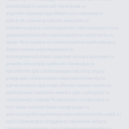
biolisichka24.ru
mncraft-download.ru
algoritm-sistema.ru
godflesh.ru
ru-industria.ru
zebra-tlt.ru
okna-proficom.ru
erynok.ru
onlinekinospace.ru
startupstudio-fefu.ru
zarges-ru.ru
gegenjustizunrecht.ru
autobalashov.ru
utrovortu.ru
spiski-firm.ru
elara-m.ru
kinomusorka.ru
mkcslava.ru
2bets.ru
vintovoykompressor.ru
birminghamvsfulham.ru
sarmat-komp.ru
pioneeri.ru
amadis-chocolate.ru
shkurki-karakulya.ru
kanotiforet.spb.ru
tutmassage.ru
ecolog.org.ru
praga.spb.ru
falcorussia.ru
autodoctorservis.ru
kamertondom.spb.ru
net-life.net.ru
avto-vozim.ru
sakhcamera.ru
alliance-electro.spb.ru
stroyavt.ru
controlweb1.ru
tdsak74.ru
kinzozo-ru.ru
kvotka.ru
iron-snab.ru
costa-bella.ru
eugrus.pp.ru
associaciya39.ru
primexpo.spb.ru
bezmorchin.ru
ia2.ru
cpt21.ru
ispecspb.ru
regahost.ru
kolosok-elita.ru
tae-kwon.ru
consrio.com.ru
insiam.ru
avegainfo.ru