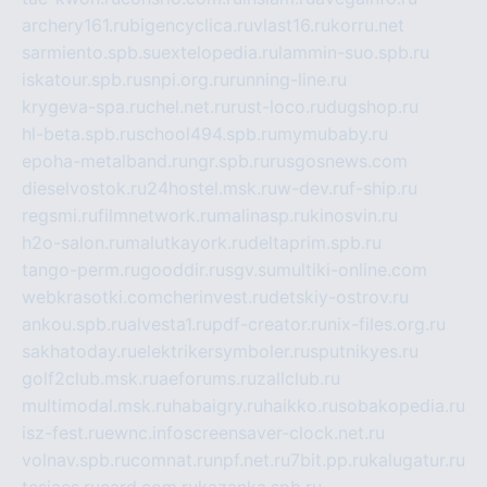
archery161.ru
bigencyclica.ru
vlast16.ru
korru.net
sarmiento.spb.su
extelopedia.ru
lammin-suo.spb.ru
iskatour.spb.ru
snpi.org.ru
running-line.ru
krygeva-spa.ru
chel.net.ru
rust-loco.ru
dugshop.ru
hl-beta.spb.ru
school494.spb.ru
mymubaby.ru
epoha-metalband.ru
ngr.spb.ru
rusgosnews.com
dieselvostok.ru
24hostel.msk.ru
w-dev.ru
f-ship.ru
regsmi.ru
filmnetwork.ru
malinasp.ru
kinosvin.ru
h2o-salon.ru
malutkayork.ru
deltaprim.spb.ru
tango-perm.ru
gooddir.ru
sgv.su
multiki-online.com
webkrasotki.com
cherinvest.ru
detskiy-ostrov.ru
ankou.spb.ru
alvesta1.ru
pdf-creator.ru
nix-files.org.ru
sakhatoday.ru
elektrikersymboler.ru
sputnikyes.ru
golf2club.msk.ru
aeforums.ru
zallclub.ru
multimodal.msk.ru
habaigry.ru
haikko.ru
sobakopedia.ru
isz-fest.ru
ewnc.info
screensaver-clock.net.ru
volnav.spb.ru
comnat.ru
npf.net.ru
7bit.pp.ru
kalugatur.ru