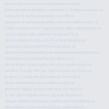
kitubeu2kuhnyanazakaz.ru
naperekate.ru
kuhnyaofabrikaufabrik.ru
kitubeu-2-kuhnyanazakaz.ru
xehyroo-5-kuhnyanazakaz.ru
cs-68.ru
guzywia-4-kuhnyanazakaz.ru
mir-tk.ru
vlknrussia.ru
cs68.ru
vladivostok-map.ru
video-seks.ru
bankaribi.ru
raszar.ru
vskrytie-zamkov-moskva113.ru
lipetsktelecom.ru
tovudyi4kuhnyanazakaz.ru
seksuzb.ru
guzywia4kuhnyanazakaz.ru
fabrikaofabrikaokuhny.ru
kuhnyaekuhnyaafabrika.ru
kuhnyaykuhnyayfabrika.ru
e-abis1c.ru
store-brawl-stars.ru
kts-services.ru
dark-sand.ru
sindika-01.ru
sp-life.ru
x-legion.ru
sib-archives.ru
e-abis-1-c.ru
sindika01.ru
venda-festival.ru
store-brawlstars.ru
dooraleksandria.ru
antenna-highly.ru
mine-lab-msk.ru
1-mus.ru
3-sex-porn.ru
ban-damn.ru
purse-factory.ru
viagra-tablet.ru
fasbags.ru
adler-jun.ru
bandamn.ru
fincontech.ru
3sexporn.ru
1mus.ru
darksand.ru