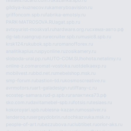
tesiaes.ru
card.com.ru
kazanka.spb.ru
gildiya-kuznecov.ru
kameryboavision.ru
griffoncom.spb.ru
fabrika-emotsiy.ru
PARK-MATROSOVA.RU
agat.spb.ru
avtoyurist-moskva1.ru
hardware.org.ru
схема-авто.рф
dg-lab.ru
angrup.ru
recruiter.spb.ru
music8.spb.ru
krsk124.ru
kubok.spb.ru
romanofforex.ru
analitikaplus.ru
spyonline.ru
zosikamery.ru
sloboda-ural.pp.ru
AUTO-COM.SU
hohota.net
alimy.ru
online-z.com
aromat-vostoka.ru
otdelkaexp.ru
mobilvest.ru
bbd.net.ru
mebelshop.msk.ru
smp-forum.ru
bastion-td.ru
kosmoscreative.ru
avrmotors.ru
art-galadesign.ru
tiffany-c.ru
ecostep-samara.ru
d-p.spb.ru
галактика73.рф
sko.com.ru
davitamebel-spb.ru
fotsis.ru
tesiaes.ru
kokoroyari.spb.ru
blesna-kazan.ru
mossilver.ru
lenderoq.ru
sergeydobrin.ru
tochkazvuka.msk.ru
people-of-art.ru
bezzubova.ru
clubtibet.ru
orior-aks.ru