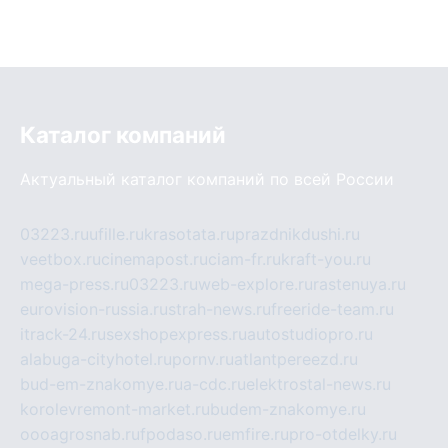
Каталог компаний
Актуальный каталог компаний по всей России
03223.ru
ufille.ru
krasotata.ru
prazdnikdushi.ru
veetbox.ru
cinemapost.ru
ciam-fr.ru
kraft-you.ru
mega-press.ru
03223.ru
web-explore.ru
rastenuya.ru
eurovision-russia.ru
strah-news.ru
freeride-team.ru
itrack-24.ru
sexshopexpress.ru
autostudiopro.ru
alabuga-cityhotel.ru
pornv.ru
atlantpereezd.ru
bud-em-znakomye.ru
a-cdc.ru
elektrostal-news.ru
korolevremont-market.ru
budem-znakomye.ru
oooagrosnab.ru
fpodaso.ru
emfire.ru
pro-otdelky.ru