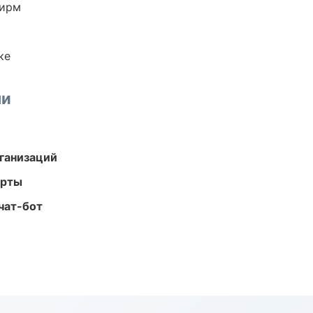
фирм
ке
ми
ганизаций
арты
чат-бот