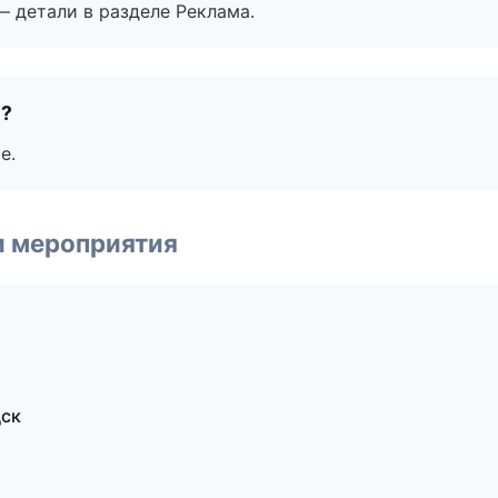
— детали в разделе Реклама.
е?
е.
и мероприятия
дск