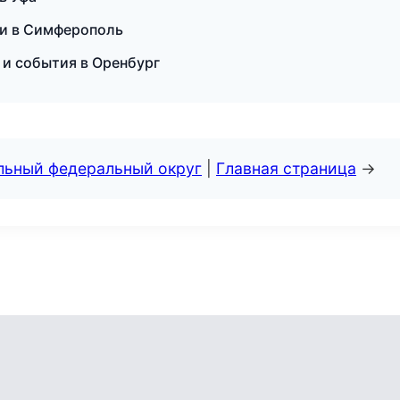
сии в Симферополь
 и события в Оренбург
альный федеральный округ
|
Главная страница
→