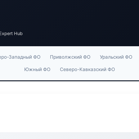
Expert Hub
еро-Западный ФО
Приволжский ФО
Уральский ФО
Южный ФО
Северо-Кавказский ФО