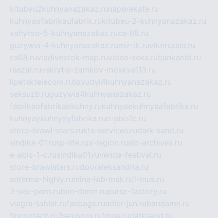
kitubeu2kuhnyanazakaz.ru
naperekate.ru
kuhnyaofabrikaufabrik.ru
kitubeu-2-kuhnyanazakaz.ru
xehyroo-5-kuhnyanazakaz.ru
cs-68.ru
guzywia-4-kuhnyanazakaz.ru
mir-tk.ru
vlknrussia.ru
cs68.ru
vladivostok-map.ru
video-seks.ru
bankaribi.ru
raszar.ru
vskrytie-zamkov-moskva113.ru
lipetsktelecom.ru
tovudyi4kuhnyanazakaz.ru
seksuzb.ru
guzywia4kuhnyanazakaz.ru
fabrikaofabrikaokuhny.ru
kuhnyaekuhnyaafabrika.ru
kuhnyaykuhnyayfabrika.ru
e-abis1c.ru
store-brawl-stars.ru
kts-services.ru
dark-sand.ru
sindika-01.ru
sp-life.ru
x-legion.ru
sib-archives.ru
e-abis-1-c.ru
sindika01.ru
venda-festival.ru
store-brawlstars.ru
dooraleksandria.ru
antenna-highly.ru
mine-lab-msk.ru
1-mus.ru
3-sex-porn.ru
ban-damn.ru
purse-factory.ru
viagra-tablet.ru
fasbags.ru
adler-jun.ru
bandamn.ru
fincontech.ru
3sexporn.ru
1mus.ru
darksand.ru