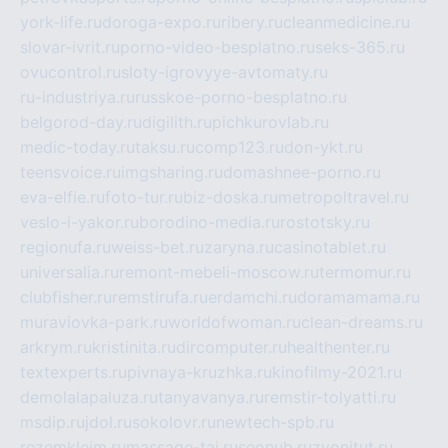
york-life.ru
doroga-expo.ru
ribery.ru
cleanmedicine.ru
slovar-ivrit.ru
porno-video-besplatno.ru
seks-365.ru
ovucontrol.ru
sloty-igrovyye-avtomaty.ru
ru-industriya.ru
russkoe-porno-besplatno.ru
belgorod-day.ru
digilith.ru
pichkurovlab.ru
medic-today.ru
taksu.ru
comp123.ru
don-ykt.ru
teensvoice.ru
imgsharing.ru
domashnee-porno.ru
eva-elfie.ru
foto-tur.ru
biz-doska.ru
metropoltravel.ru
veslo-i-yakor.ru
borodino-media.ru
rostotsky.ru
regionufa.ru
weiss-bet.ru
zaryna.ru
casinotablet.ru
universalia.ru
remont-mebeli-moscow.ru
termomur.ru
clubfisher.ru
remstirufa.ru
erdamchi.ru
doramamama.ru
muraviovka-park.ru
worldofwoman.ru
clean-dreams.ru
arkrym.ru
kristinita.ru
dircomputer.ru
healthenter.ru
textexperts.ru
pivnaya-kruzhka.ru
kinofilmy-2021.ru
demolalapaluza.ru
tanyavanya.ru
remstir-tolyatti.ru
msdip.ru
jdol.ru
sokolovr.ru
newtech-spb.ru
rezemkleim.ru
massage-tai.ru
seonub.ru
zvonitut.ru