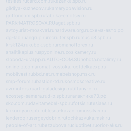
tesiaes.ru
card.com.ru
kazanka.spb.ru
gildiya-kuznecov.ru
kameryboavision.ru
griffoncom.spb.ru
fabrika-emotsiy.ru
PARK-MATROSOVA.RU
agat.spb.ru
avtoyurist-moskva1.ru
hardware.org.ru
схема-авто.рф
dg-lab.ru
angrup.ru
recruiter.spb.ru
music8.spb.ru
krsk124.ru
kubok.spb.ru
romanofforex.ru
analitikaplus.ru
spyonline.ru
zosikamery.ru
sloboda-ural.pp.ru
AUTO-COM.SU
hohota.net
alimy.ru
online-z.com
aromat-vostoka.ru
otdelkaexp.ru
mobilvest.ru
bbd.net.ru
mebelshop.msk.ru
smp-forum.ru
bastion-td.ru
kosmoscreative.ru
avrmotors.ru
art-galadesign.ru
tiffany-c.ru
ecostep-samara.ru
d-p.spb.ru
галактика73.рф
sko.com.ru
davitamebel-spb.ru
fotsis.ru
tesiaes.ru
kokoroyari.spb.ru
blesna-kazan.ru
mossilver.ru
lenderoq.ru
sergeydobrin.ru
tochkazvuka.msk.ru
people-of-art.ru
bezzubova.ru
clubtibet.ru
orior-aks.ru