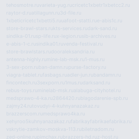
tehosmotre.ru
varieta-yug.ru
cricetc1xbetr1xbetcc2.ru
raytor-d.ru
atillagunn.ru
3d-file.ru
1xbeticricetc1xbetti5.ru
uafoot-statti.ru
e-abis1c.ru
store-brawl-stars.ru
kts-services.ru
dark-sand.ru
sindika-01.ru
sp-life.ru
x-legion.ru
sib-archives.ru
e-abis-1-c.ru
sindika01.ru
venda-festival.ru
store-brawlstars.ru
dooraleksandria.ru
antenna-highly.ru
mine-lab-msk.ru
1-mus.ru
3-sex-porn.ru
ban-damn.ru
purse-factory.ru
viagra-tablet.ru
fasbags.ru
adler-jun.ru
bandamn.ru
fincontech.ru
3sexporn.ru
1mus.ru
darksand.ru
rebus-toys.ru
minelab-msk.ru
alabuga-cityhotel.ru
medsprawo-4-ka.ru
2864420.ru
blagodarenie-spb.ru
zajmy24.ru
tovudyi-4-kuhnyanazakaz.ru
brazzerscom.ru
medsprawo4ka.ru
xehyroo5kuhnyanazakaz.ru
fabrikayfabrikaefabrika.ru
vskrytie-zamkov-moskva-113.ru
biletnadom.ru
zed-online.ru
pimchax.ru
brazzers-hd.ru
z-host.ru