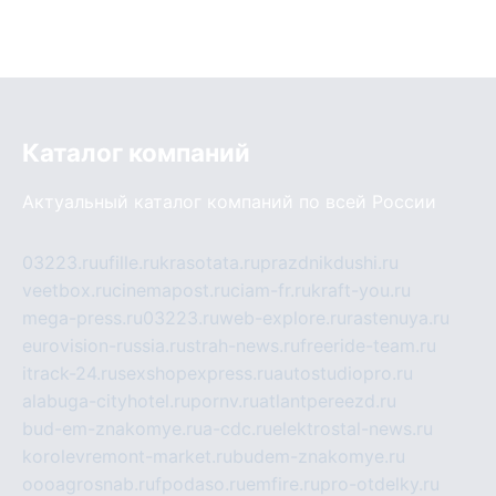
Каталог компаний
Актуальный каталог компаний по всей России
03223.ru
ufille.ru
krasotata.ru
prazdnikdushi.ru
veetbox.ru
cinemapost.ru
ciam-fr.ru
kraft-you.ru
mega-press.ru
03223.ru
web-explore.ru
rastenuya.ru
eurovision-russia.ru
strah-news.ru
freeride-team.ru
itrack-24.ru
sexshopexpress.ru
autostudiopro.ru
alabuga-cityhotel.ru
pornv.ru
atlantpereezd.ru
bud-em-znakomye.ru
a-cdc.ru
elektrostal-news.ru
korolevremont-market.ru
budem-znakomye.ru
oooagrosnab.ru
fpodaso.ru
emfire.ru
pro-otdelky.ru