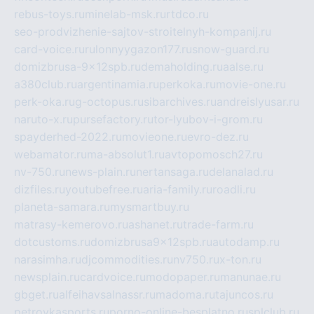
rebus-toys.ru
minelab-msk.ru
rtdco.ru
seo-prodvizhenie-sajtov-stroitelnyh-kompanij.ru
card-voice.ru
rulonnyygazon177.ru
snow-guard.ru
domizbrusa-9x12spb.ru
demaholding.ru
aalse.ru
a380club.ru
argentinamia.ru
perkoka.ru
movie-one.ru
perk-oka.ru
g-octopus.ru
sibarchives.ru
andreislyusar.ru
naruto-x.ru
pursefactory.ru
tor-lyubov-i-grom.ru
spayderhed-2022.ru
movieone.ru
evro-dez.ru
webamator.ru
ma-absolut1.ru
avtopomosch27.ru
nv-750.ru
news-plain.ru
nertansaga.ru
delanalad.ru
dizfiles.ru
youtubefree.ru
aria-family.ru
roadli.ru
planeta-samara.ru
mysmartbuy.ru
matrasy-kemerovo.ru
ashanet.ru
trade-farm.ru
dotcustoms.ru
domizbrusa9x12spb.ru
autodamp.ru
narasimha.ru
djcommodities.ru
nv750.ru
x-ton.ru
newsplain.ru
cardvoice.ru
modopaper.ru
manunae.ru
gbget.ru
alfeihavsalnassr.ru
madoma.ru
tajuncos.ru
petrovkasports.ru
porno-online-besplatno.ru
splclub.ru