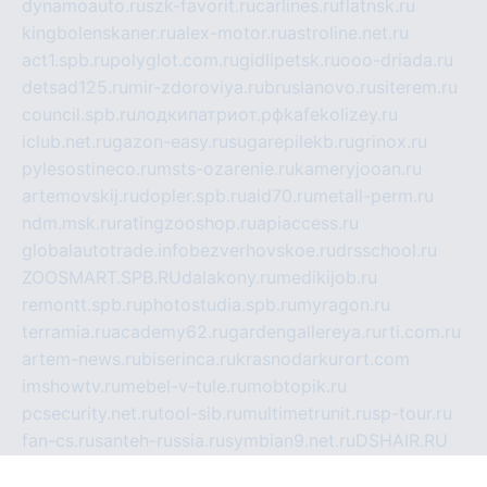
dynamoauto.ru
szk-favorit.ru
carlines.ru
flatnsk.ru
kingbolenskaner.ru
alex-motor.ru
astroline.net.ru
act1.spb.ru
polyglot.com.ru
gidlipetsk.ru
ooo-driada.ru
detsad125.ru
mir-zdoroviya.ru
bruslanovo.ru
siterem.ru
council.spb.ru
лодкипатриот.рф
kafekolizey.ru
iclub.net.ru
gazon-easy.ru
sugarepilekb.ru
grinox.ru
pylesostineco.ru
msts-ozarenie.ru
kameryjooan.ru
artemovskij.ru
dopler.spb.ru
aid70.ru
metall-perm.ru
ndm.msk.ru
ratingzooshop.ru
apiaccess.ru
globalautotrade.info
bezverhovskoe.ru
drsschool.ru
ZOOSMART.SPB.RU
dalakony.ru
medikijob.ru
remontt.spb.ru
photostudia.spb.ru
myragon.ru
terramia.ru
academy62.ru
gardengallereya.ru
rti.com.ru
artem-news.ru
biserinca.ru
krasnodarkurort.com
imshowtv.ru
mebel-v-tule.ru
mobtopik.ru
pcsecurity.net.ru
tool-sib.ru
multimetrunit.ru
sp-tour.ru
fan-cs.ru
santeh-russia.ru
symbian9.net.ru
DSHAIR.RU
tmmotors.spb.ru
xjocuricopii.com
musavtomat.msk.ru