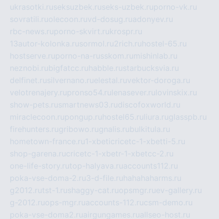
ukrasotki.ru
seksuzbek.ru
seks-uzbek.ru
porno-vk.ru
sovratili.ru
olecoon.ru
vd-dosug.ru
adonyev.ru
rbc-news.ru
porno-skvirt.ru
krospr.ru
13autor-kolonka.ru
sormol.ru
2rich.ru
hostel-65.ru
hostserve.ru
porno-na-russkom.ru
mishinlab.ru
neznobi.ru
bigfatcc.ru
habble.ru
starbucksvia.ru
delfinet.ru
silvernano.ru
elestal.ru
vektor-doroga.ru
velotrenajery.ru
pronso54.ru
lenasever.ru
lovinskix.ru
show-pets.ru
smartnews03.ru
discofoxworld.ru
miraclecoon.ru
pongup.ru
hostel65.ru
liura.ru
glasspb.ru
firehunters.ru
gribowo.ru
gnalis.ru
bulkitula.ru
hometown-france.ru
1-xbeticricetc-1-xbetti-5.ru
shop-garena.ru
cricetc-1-xbetr-1-xbetcc-2.ru
one-life-story.ru
top-halyava.ru
accounts112.ru
poka-vse-doma-2.ru
3-d-file.ru
hahahaharms.ru
g2012.ru
tst-1.ru
shaggy-cat.ru
opsmgr.ru
ev-gallery.ru
g-2012.ru
ops-mgr.ru
accounts-112.ru
csm-demo.ru
poka-vse-doma2.ru
airgungames.ru
allseo-host.ru