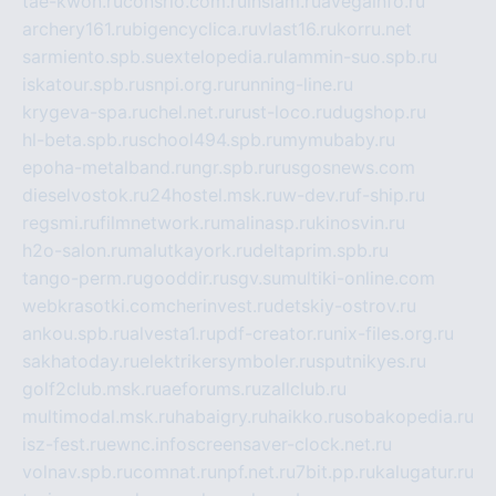
tae-kwon.ru
consrio.com.ru
insiam.ru
avegainfo.ru
archery161.ru
bigencyclica.ru
vlast16.ru
korru.net
sarmiento.spb.su
extelopedia.ru
lammin-suo.spb.ru
iskatour.spb.ru
snpi.org.ru
running-line.ru
krygeva-spa.ru
chel.net.ru
rust-loco.ru
dugshop.ru
hl-beta.spb.ru
school494.spb.ru
mymubaby.ru
epoha-metalband.ru
ngr.spb.ru
rusgosnews.com
dieselvostok.ru
24hostel.msk.ru
w-dev.ru
f-ship.ru
regsmi.ru
filmnetwork.ru
malinasp.ru
kinosvin.ru
h2o-salon.ru
malutkayork.ru
deltaprim.spb.ru
tango-perm.ru
gooddir.ru
sgv.su
multiki-online.com
webkrasotki.com
cherinvest.ru
detskiy-ostrov.ru
ankou.spb.ru
alvesta1.ru
pdf-creator.ru
nix-files.org.ru
sakhatoday.ru
elektrikersymboler.ru
sputnikyes.ru
golf2club.msk.ru
aeforums.ru
zallclub.ru
multimodal.msk.ru
habaigry.ru
haikko.ru
sobakopedia.ru
isz-fest.ru
ewnc.info
screensaver-clock.net.ru
volnav.spb.ru
comnat.ru
npf.net.ru
7bit.pp.ru
kalugatur.ru