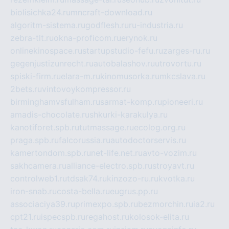
biolisichka24.ru
mncraft-download.ru
algoritm-sistema.ru
godflesh.ru
ru-industria.ru
zebra-tlt.ru
okna-proficom.ru
erynok.ru
onlinekinospace.ru
startupstudio-fefu.ru
zarges-ru.ru
gegenjustizunrecht.ru
autobalashov.ru
utrovortu.ru
spiski-firm.ru
elara-m.ru
kinomusorka.ru
mkcslava.ru
2bets.ru
vintovoykompressor.ru
birminghamvsfulham.ru
sarmat-komp.ru
pioneeri.ru
amadis-chocolate.ru
shkurki-karakulya.ru
kanotiforet.spb.ru
tutmassage.ru
ecolog.org.ru
praga.spb.ru
falcorussia.ru
autodoctorservis.ru
kamertondom.spb.ru
net-life.net.ru
avto-vozim.ru
sakhcamera.ru
alliance-electro.spb.ru
stroyavt.ru
controlweb1.ru
tdsak74.ru
kinzozo-ru.ru
kvotka.ru
iron-snab.ru
costa-bella.ru
eugrus.pp.ru
associaciya39.ru
primexpo.spb.ru
bezmorchin.ru
ia2.ru
cpt21.ru
ispecspb.ru
regahost.ru
kolosok-elita.ru