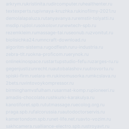
arkrym.ru
kristinita.ru
dircomputer.ru
healthenter.ru
textexperts.ru
pivnaya-kruzhka.ru
kinofilmy-2021.ru
demolalapaluza.ru
tanyavanya.ru
remstir-tolyatti.ru
msdip.ru
jdol.ru
sokolovr.ru
newtech-spb.ru
rezemkleim.ru
massage-tai.ru
seonub.ru
zvonitut.ru
biolisichka24.ru
mncraft-download.ru
algoritm-sistema.ru
godflesh.ru
ru-industria.ru
zebra-tlt.ru
okna-proficom.ru
erynok.ru
onlinekinospace.ru
startupstudio-fefu.ru
zarges-ru.ru
gegenjustizunrecht.ru
autobalashov.ru
utrovortu.ru
spiski-firm.ru
elara-m.ru
kinomusorka.ru
mkcslava.ru
2bets.ru
vintovoykompressor.ru
birminghamvsfulham.ru
sarmat-komp.ru
pioneeri.ru
amadis-chocolate.ru
shkurki-karakulya.ru
kanotiforet.spb.ru
tutmassage.ru
ecolog.org.ru
praga.spb.ru
falcorussia.ru
autodoctorservis.ru
kamertondom.spb.ru
net-life.net.ru
avto-vozim.ru
sakhcamera.ru
alliance-electro.spb.ru
stroyavt.ru