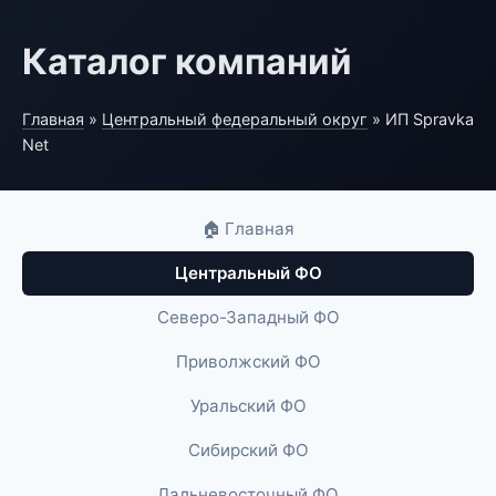
Каталог компаний
Главная
»
Центральный федеральный округ
» ИП Spravka
Net
🏠 Главная
Центральный ФО
Северо-Западный ФО
Приволжский ФО
Уральский ФО
Сибирский ФО
Дальневосточный ФО