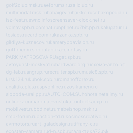
golf2club.msk.ru
aeforums.ru
zallclub.ru
multimodal.msk.ru
habaigry.ru
haikko.ru
sobakopedia.ru
isz-fest.ru
ewnc.info
screensaver-clock.net.ru
volnav.spb.ru
comnat.ru
npf.net.ru
7bit.pp.ru
kalugatur.ru
tesiaes.ru
card.com.ru
kazanka.spb.ru
gildiya-kuznecov.ru
kameryboavision.ru
griffoncom.spb.ru
fabrika-emotsiy.ru
PARK-MATROSOVA.RU
agat.spb.ru
avtoyurist-moskva1.ru
hardware.org.ru
схема-авто.рф
dg-lab.ru
angrup.ru
recruiter.spb.ru
music8.spb.ru
krsk124.ru
kubok.spb.ru
romanofforex.ru
analitikaplus.ru
spyonline.ru
zosikamery.ru
sloboda-ural.pp.ru
AUTO-COM.SU
hohota.net
alimy.ru
online-z.com
aromat-vostoka.ru
otdelkaexp.ru
mobilvest.ru
bbd.net.ru
mebelshop.msk.ru
smp-forum.ru
bastion-td.ru
kosmoscreative.ru
avrmotors.ru
art-galadesign.ru
tiffany-c.ru
ecostep-samara.ru
d-p.spb.ru
галактика73.рф