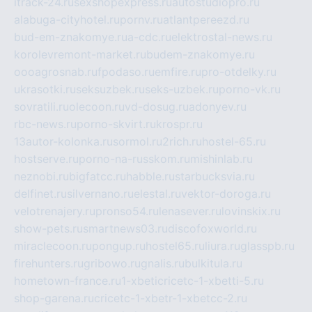
itrack-24.ru
sexshopexpress.ru
autostudiopro.ru
alabuga-cityhotel.ru
pornv.ru
atlantpereezd.ru
bud-em-znakomye.ru
a-cdc.ru
elektrostal-news.ru
korolevremont-market.ru
budem-znakomye.ru
oooagrosnab.ru
fpodaso.ru
emfire.ru
pro-otdelky.ru
ukrasotki.ru
seksuzbek.ru
seks-uzbek.ru
porno-vk.ru
sovratili.ru
olecoon.ru
vd-dosug.ru
adonyev.ru
rbc-news.ru
porno-skvirt.ru
krospr.ru
13autor-kolonka.ru
sormol.ru
2rich.ru
hostel-65.ru
hostserve.ru
porno-na-russkom.ru
mishinlab.ru
neznobi.ru
bigfatcc.ru
habble.ru
starbucksvia.ru
delfinet.ru
silvernano.ru
elestal.ru
vektor-doroga.ru
velotrenajery.ru
pronso54.ru
lenasever.ru
lovinskix.ru
show-pets.ru
smartnews03.ru
discofoxworld.ru
miraclecoon.ru
pongup.ru
hostel65.ru
liura.ru
glasspb.ru
firehunters.ru
gribowo.ru
gnalis.ru
bulkitula.ru
hometown-france.ru
1-xbeticricetc-1-xbetti-5.ru
shop-garena.ru
cricetc-1-xbetr-1-xbetcc-2.ru