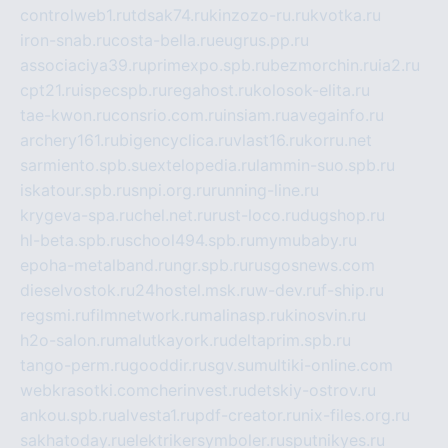
controlweb1.ru
tdsak74.ru
kinzozo-ru.ru
kvotka.ru
iron-snab.ru
costa-bella.ru
eugrus.pp.ru
associaciya39.ru
primexpo.spb.ru
bezmorchin.ru
ia2.ru
cpt21.ru
ispecspb.ru
regahost.ru
kolosok-elita.ru
tae-kwon.ru
consrio.com.ru
insiam.ru
avegainfo.ru
archery161.ru
bigencyclica.ru
vlast16.ru
korru.net
sarmiento.spb.su
extelopedia.ru
lammin-suo.spb.ru
iskatour.spb.ru
snpi.org.ru
running-line.ru
krygeva-spa.ru
chel.net.ru
rust-loco.ru
dugshop.ru
hl-beta.spb.ru
school494.spb.ru
mymubaby.ru
epoha-metalband.ru
ngr.spb.ru
rusgosnews.com
dieselvostok.ru
24hostel.msk.ru
w-dev.ru
f-ship.ru
regsmi.ru
filmnetwork.ru
malinasp.ru
kinosvin.ru
h2o-salon.ru
malutkayork.ru
deltaprim.spb.ru
tango-perm.ru
gooddir.ru
sgv.su
multiki-online.com
webkrasotki.com
cherinvest.ru
detskiy-ostrov.ru
ankou.spb.ru
alvesta1.ru
pdf-creator.ru
nix-files.org.ru
sakhatoday.ru
elektrikersymboler.ru
sputnikyes.ru