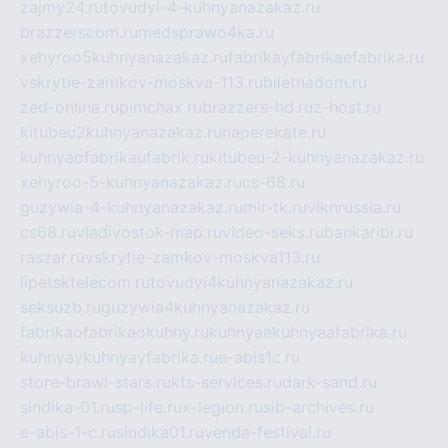
zajmy24.ru
tovudyi-4-kuhnyanazakaz.ru
brazzerscom.ru
medsprawo4ka.ru
xehyroo5kuhnyanazakaz.ru
fabrikayfabrikaefabrika.ru
vskrytie-zamkov-moskva-113.ru
biletnadom.ru
zed-online.ru
pimchax.ru
brazzers-hd.ru
z-host.ru
kitubeu2kuhnyanazakaz.ru
naperekate.ru
kuhnyaofabrikaufabrik.ru
kitubeu-2-kuhnyanazakaz.ru
xehyroo-5-kuhnyanazakaz.ru
cs-68.ru
guzywia-4-kuhnyanazakaz.ru
mir-tk.ru
vlknrussia.ru
cs68.ru
vladivostok-map.ru
video-seks.ru
bankaribi.ru
raszar.ru
vskrytie-zamkov-moskva113.ru
lipetsktelecom.ru
tovudyi4kuhnyanazakaz.ru
seksuzb.ru
guzywia4kuhnyanazakaz.ru
fabrikaofabrikaokuhny.ru
kuhnyaekuhnyaafabrika.ru
kuhnyaykuhnyayfabrika.ru
e-abis1c.ru
store-brawl-stars.ru
kts-services.ru
dark-sand.ru
sindika-01.ru
sp-life.ru
x-legion.ru
sib-archives.ru
e-abis-1-c.ru
sindika01.ru
venda-festival.ru