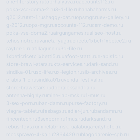
one-life-story.ru
top-halyava.ru
accounts112.ru
poka-vse-doma-2.ru
3-d-file.ru
hahahaharms.ru
g2012.ru
tst-1.ru
shaggy-cat.ru
opsmgr.ru
ev-gallery.ru
g-2012.ru
ops-mgr.ru
accounts-112.ru
csm-demo.ru
poka-vse-doma2.ru
airgungames.ru
allseo-host.ru
tehosmotre.ru
varieta-yug.ru
cricetc1xbetr1xbetcc2.ru
raytor-d.ru
atillagunn.ru
3d-file.ru
1xbeticricetc1xbetti5.ru
uafoot-statti.ru
e-abis1c.ru
store-brawl-stars.ru
kts-services.ru
dark-sand.ru
sindika-01.ru
sp-life.ru
x-legion.ru
sib-archives.ru
e-abis-1-c.ru
sindika01.ru
venda-festival.ru
store-brawlstars.ru
dooraleksandria.ru
antenna-highly.ru
mine-lab-msk.ru
1-mus.ru
3-sex-porn.ru
ban-damn.ru
purse-factory.ru
viagra-tablet.ru
fasbags.ru
adler-jun.ru
bandamn.ru
fincontech.ru
3sexporn.ru
1mus.ru
darksand.ru
rebus-toys.ru
minelab-msk.ru
alabuga-cityhotel.ru
medsprawo-4-ka.ru
2864420.ru
blagodarenie-spb.ru