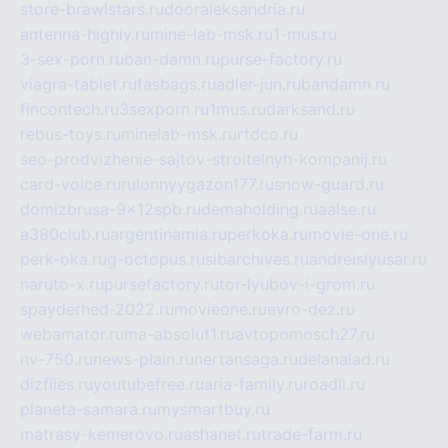
store-brawlstars.ru
dooraleksandria.ru
antenna-highly.ru
mine-lab-msk.ru
1-mus.ru
3-sex-porn.ru
ban-damn.ru
purse-factory.ru
viagra-tablet.ru
fasbags.ru
adler-jun.ru
bandamn.ru
fincontech.ru
3sexporn.ru
1mus.ru
darksand.ru
rebus-toys.ru
minelab-msk.ru
rtdco.ru
seo-prodvizhenie-sajtov-stroitelnyh-kompanij.ru
card-voice.ru
rulonnyygazon177.ru
snow-guard.ru
domizbrusa-9x12spb.ru
demaholding.ru
aalse.ru
a380club.ru
argentinamia.ru
perkoka.ru
movie-one.ru
perk-oka.ru
g-octopus.ru
sibarchives.ru
andreislyusar.ru
naruto-x.ru
pursefactory.ru
tor-lyubov-i-grom.ru
spayderhed-2022.ru
movieone.ru
evro-dez.ru
webamator.ru
ma-absolut1.ru
avtopomosch27.ru
nv-750.ru
news-plain.ru
nertansaga.ru
delanalad.ru
dizfiles.ru
youtubefree.ru
aria-family.ru
roadli.ru
planeta-samara.ru
mysmartbuy.ru
matrasy-kemerovo.ru
ashanet.ru
trade-farm.ru