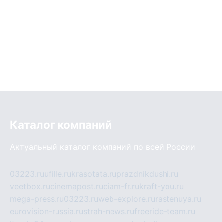
Каталог компаний
Актуальный каталог компаний по всей России
03223.ru
ufille.ru
krasotata.ru
prazdnikdushi.ru
veetbox.ru
cinemapost.ru
ciam-fr.ru
kraft-you.ru
mega-press.ru
03223.ru
web-explore.ru
rastenuya.ru
eurovision-russia.ru
strah-news.ru
freeride-team.ru