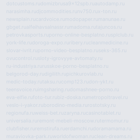
dotcustoms.ru
domizbrusa9x12spb.ru
autodamp.ru
narasimha.ru
djcommodities.ru
nv750.ru
x-ton.ru
newsplain.ru
cardvoice.ru
modopaper.ru
manunae.ru
gbget.ru
alfeihavsalnassr.ru
madoma.ru
tajuncos.ru
petrovkasports.ru
porno-online-besplatno.ru
splclub.ru
york-life.ru
doroga-expo.ru
ribery.ru
cleanmedicine.ru
slovar-ivrit.ru
porno-video-besplatno.ru
seks-365.ru
ovucontrol.ru
sloty-igrovyye-avtomaty.ru
ru-industriya.ru
russkoe-porno-besplatno.ru
belgorod-day.ru
digilith.ru
pichkurovlab.ru
medic-today.ru
taksu.ru
comp123.ru
don-ykt.ru
teensvoice.ru
imgsharing.ru
domashnee-porno.ru
eva-elfie.ru
foto-tur.ru
biz-doska.ru
metropoltravel.ru
veslo-i-yakor.ru
borodino-media.ru
rostotsky.ru
regionufa.ru
weiss-bet.ru
zaryna.ru
casinotablet.ru
universalia.ru
remont-mebeli-moscow.ru
termomur.ru
clubfisher.ru
remstirufa.ru
erdamchi.ru
doramamama.ru
muraviovka-park.ru
worldofwoman.ru
clean-dreams.ru