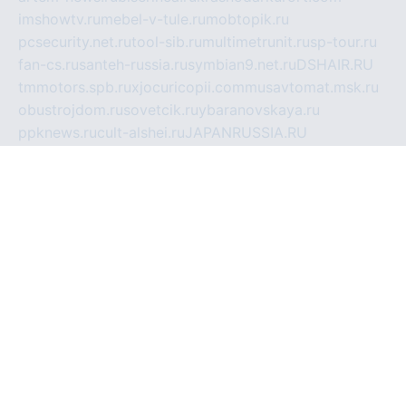
imshowtv.ru
mebel-v-tule.ru
mobtopik.ru
pcsecurity.net.ru
tool-sib.ru
multimetrunit.ru
sp-tour.ru
fan-cs.ru
santeh-russia.ru
symbian9.net.ru
DSHAIR.RU
tmmotors.spb.ru
xjocuricopii.com
musavtomat.msk.ru
obustrojdom.ru
sovetcik.ru
ybaranovskaya.ru
ppknews.ru
cult-alshei.ru
JAPANRUSSIA.RU
proekciyamebel.ru
imper-finans.ru
rim.org.ru
glamourai.ru
brassminus.ru
zabor-pro.ru
ftn.pp.ru
dorogoe58.ru
laimengpacker.ru
kuzova-zapchasti.ru
sageerp.ru
taxodrom.ru
dsrazvitie.ru
hardcity.net.ru
ratinghomegames.ru
topservice25.ru
gubernyan.ru
gtglasslined.ru
ii4.ru
tssport.spb.ru
andorra24.com
blackwallstreet.ru
oboimos.ru
optim-doors.com.ru
ikuch.ru
nycr.org.ru
npa21.ru
vremya-ch.spb.ru
desert000.ru
ivtorgi.ru
ifiori.ru
catalog-statei.ru
dcv.org.ru
spetsmaster174.ru
ipkameryhiseeu.ru
dum26.ru
ruspol.spb.ru
fr-opendp.ru
kam-solnyshko.ru
cheyenne-arapaho.ru
sevzapmetal.spb.ru