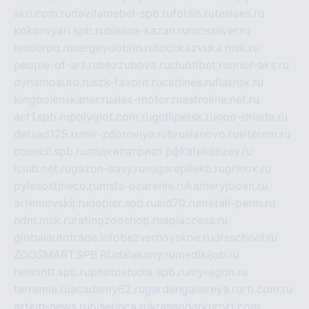
sko.com.ru
davitamebel-spb.ru
fotsis.ru
tesiaes.ru
kokoroyari.spb.ru
blesna-kazan.ru
mossilver.ru
lenderoq.ru
sergeydobrin.ru
tochkazvuka.msk.ru
people-of-art.ru
bezzubova.ru
clubtibet.ru
orior-aks.ru
dynamoauto.ru
szk-favorit.ru
carlines.ru
flatnsk.ru
kingbolenskaner.ru
alex-motor.ru
astroline.net.ru
act1.spb.ru
polyglot.com.ru
gidlipetsk.ru
ooo-driada.ru
detsad125.ru
mir-zdoroviya.ru
bruslanovo.ru
siterem.ru
council.spb.ru
лодкипатриот.рф
kafekolizey.ru
iclub.net.ru
gazon-easy.ru
sugarepilekb.ru
grinox.ru
pylesostineco.ru
msts-ozarenie.ru
kameryjooan.ru
artemovskij.ru
dopler.spb.ru
aid70.ru
metall-perm.ru
ndm.msk.ru
ratingzooshop.ru
apiaccess.ru
globalautotrade.info
bezverhovskoe.ru
drsschool.ru
ZOOSMART.SPB.RU
dalakony.ru
medikijob.ru
remontt.spb.ru
photostudia.spb.ru
myragon.ru
terramia.ru
academy62.ru
gardengallereya.ru
rti.com.ru
artem-news.ru
biserinca.ru
krasnodarkurort.com