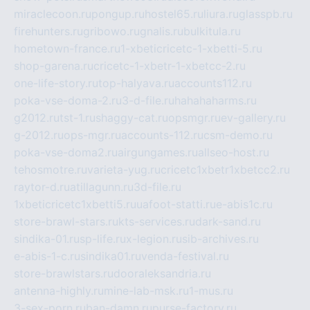
miraclecoon.ru
pongup.ru
hostel65.ru
liura.ru
glasspb.ru
firehunters.ru
gribowo.ru
gnalis.ru
bulkitula.ru
hometown-france.ru
1-xbeticricetc-1-xbetti-5.ru
shop-garena.ru
cricetc-1-xbetr-1-xbetcc-2.ru
one-life-story.ru
top-halyava.ru
accounts112.ru
poka-vse-doma-2.ru
3-d-file.ru
hahahaharms.ru
g2012.ru
tst-1.ru
shaggy-cat.ru
opsmgr.ru
ev-gallery.ru
g-2012.ru
ops-mgr.ru
accounts-112.ru
csm-demo.ru
poka-vse-doma2.ru
airgungames.ru
allseo-host.ru
tehosmotre.ru
varieta-yug.ru
cricetc1xbetr1xbetcc2.ru
raytor-d.ru
atillagunn.ru
3d-file.ru
1xbeticricetc1xbetti5.ru
uafoot-statti.ru
e-abis1c.ru
store-brawl-stars.ru
kts-services.ru
dark-sand.ru
sindika-01.ru
sp-life.ru
x-legion.ru
sib-archives.ru
e-abis-1-c.ru
sindika01.ru
venda-festival.ru
store-brawlstars.ru
dooraleksandria.ru
antenna-highly.ru
mine-lab-msk.ru
1-mus.ru
3-sex-porn.ru
ban-damn.ru
purse-factory.ru