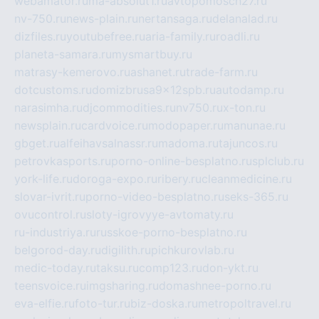
webamator.ru
ma-absolut1.ru
avtopomosch27.ru
nv-750.ru
news-plain.ru
nertansaga.ru
delanalad.ru
dizfiles.ru
youtubefree.ru
aria-family.ru
roadli.ru
planeta-samara.ru
mysmartbuy.ru
matrasy-kemerovo.ru
ashanet.ru
trade-farm.ru
dotcustoms.ru
domizbrusa9x12spb.ru
autodamp.ru
narasimha.ru
djcommodities.ru
nv750.ru
x-ton.ru
newsplain.ru
cardvoice.ru
modopaper.ru
manunae.ru
gbget.ru
alfeihavsalnassr.ru
madoma.ru
tajuncos.ru
petrovkasports.ru
porno-online-besplatno.ru
splclub.ru
york-life.ru
doroga-expo.ru
ribery.ru
cleanmedicine.ru
slovar-ivrit.ru
porno-video-besplatno.ru
seks-365.ru
ovucontrol.ru
sloty-igrovyye-avtomaty.ru
ru-industriya.ru
russkoe-porno-besplatno.ru
belgorod-day.ru
digilith.ru
pichkurovlab.ru
medic-today.ru
taksu.ru
comp123.ru
don-ykt.ru
teensvoice.ru
imgsharing.ru
domashnee-porno.ru
eva-elfie.ru
foto-tur.ru
biz-doska.ru
metropoltravel.ru