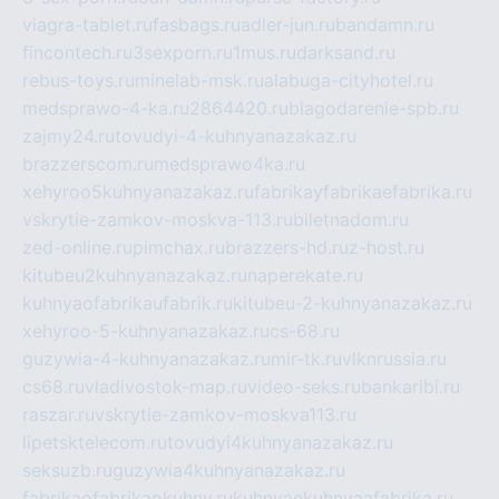
viagra-tablet.ru
fasbags.ru
adler-jun.ru
bandamn.ru
fincontech.ru
3sexporn.ru
1mus.ru
darksand.ru
rebus-toys.ru
minelab-msk.ru
alabuga-cityhotel.ru
medsprawo-4-ka.ru
2864420.ru
blagodarenie-spb.ru
zajmy24.ru
tovudyi-4-kuhnyanazakaz.ru
brazzerscom.ru
medsprawo4ka.ru
xehyroo5kuhnyanazakaz.ru
fabrikayfabrikaefabrika.ru
vskrytie-zamkov-moskva-113.ru
biletnadom.ru
zed-online.ru
pimchax.ru
brazzers-hd.ru
z-host.ru
kitubeu2kuhnyanazakaz.ru
naperekate.ru
kuhnyaofabrikaufabrik.ru
kitubeu-2-kuhnyanazakaz.ru
xehyroo-5-kuhnyanazakaz.ru
cs-68.ru
guzywia-4-kuhnyanazakaz.ru
mir-tk.ru
vlknrussia.ru
cs68.ru
vladivostok-map.ru
video-seks.ru
bankaribi.ru
raszar.ru
vskrytie-zamkov-moskva113.ru
lipetsktelecom.ru
tovudyi4kuhnyanazakaz.ru
seksuzb.ru
guzywia4kuhnyanazakaz.ru
fabrikaofabrikaokuhny.ru
kuhnyaekuhnyaafabrika.ru