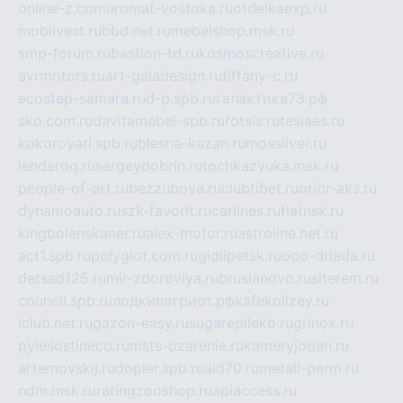
online-z.com
aromat-vostoka.ru
otdelkaexp.ru
mobilvest.ru
bbd.net.ru
mebelshop.msk.ru
smp-forum.ru
bastion-td.ru
kosmoscreative.ru
avrmotors.ru
art-galadesign.ru
tiffany-c.ru
ecostep-samara.ru
d-p.spb.ru
галактика73.рф
sko.com.ru
davitamebel-spb.ru
fotsis.ru
tesiaes.ru
kokoroyari.spb.ru
blesna-kazan.ru
mossilver.ru
lenderoq.ru
sergeydobrin.ru
tochkazvuka.msk.ru
people-of-art.ru
bezzubova.ru
clubtibet.ru
orior-aks.ru
dynamoauto.ru
szk-favorit.ru
carlines.ru
flatnsk.ru
kingbolenskaner.ru
alex-motor.ru
astroline.net.ru
act1.spb.ru
polyglot.com.ru
gidlipetsk.ru
ooo-driada.ru
detsad125.ru
mir-zdoroviya.ru
bruslanovo.ru
siterem.ru
council.spb.ru
лодкипатриот.рф
kafekolizey.ru
iclub.net.ru
gazon-easy.ru
sugarepilekb.ru
grinox.ru
pylesostineco.ru
msts-ozarenie.ru
kameryjooan.ru
artemovskij.ru
dopler.spb.ru
aid70.ru
metall-perm.ru
ndm.msk.ru
ratingzooshop.ru
apiaccess.ru