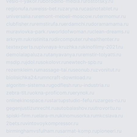
veslo-i-yakor.ru
borodino-media.ru
rostotsky.ru
regionufa.ru
weiss-bet.ru
zaryna.ru
casinotablet.ru
universalia.ru
remont-mebeli-moscow.ru
termomur.ru
clubfisher.ru
remstirufa.ru
erdamchi.ru
doramamama.ru
muraviovka-park.ru
worldofwoman.ru
clean-dreams.ru
arkrym.ru
kristinita.ru
dircomputer.ru
healthenter.ru
textexperts.ru
pivnaya-kruzhka.ru
kinofilmy-2021.ru
demolalapaluza.ru
tanyavanya.ru
remstir-tolyatti.ru
msdip.ru
jdol.ru
sokolovr.ru
newtech-spb.ru
rezemkleim.ru
massage-tai.ru
seonub.ru
zvonitut.ru
biolisichka24.ru
mncraft-download.ru
algoritm-sistema.ru
godflesh.ru
ru-industria.ru
zebra-tlt.ru
okna-proficom.ru
erynok.ru
onlinekinospace.ru
startupstudio-fefu.ru
zarges-ru.ru
gegenjustizunrecht.ru
autobalashov.ru
utrovortu.ru
spiski-firm.ru
elara-m.ru
kinomusorka.ru
mkcslava.ru
2bets.ru
vintovoykompressor.ru
birminghamvsfulham.ru
sarmat-komp.ru
pioneeri.ru