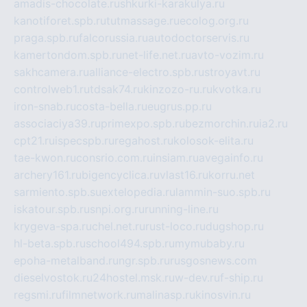
amadis-chocolate.ru
shkurki-karakulya.ru
kanotiforet.spb.ru
tutmassage.ru
ecolog.org.ru
praga.spb.ru
falcorussia.ru
autodoctorservis.ru
kamertondom.spb.ru
net-life.net.ru
avto-vozim.ru
sakhcamera.ru
alliance-electro.spb.ru
stroyavt.ru
controlweb1.ru
tdsak74.ru
kinzozo-ru.ru
kvotka.ru
iron-snab.ru
costa-bella.ru
eugrus.pp.ru
associaciya39.ru
primexpo.spb.ru
bezmorchin.ru
ia2.ru
cpt21.ru
ispecspb.ru
regahost.ru
kolosok-elita.ru
tae-kwon.ru
consrio.com.ru
insiam.ru
avegainfo.ru
archery161.ru
bigencyclica.ru
vlast16.ru
korru.net
sarmiento.spb.su
extelopedia.ru
lammin-suo.spb.ru
iskatour.spb.ru
snpi.org.ru
running-line.ru
krygeva-spa.ru
chel.net.ru
rust-loco.ru
dugshop.ru
hl-beta.spb.ru
school494.spb.ru
mymubaby.ru
epoha-metalband.ru
ngr.spb.ru
rusgosnews.com
dieselvostok.ru
24hostel.msk.ru
w-dev.ru
f-ship.ru
regsmi.ru
filmnetwork.ru
malinasp.ru
kinosvin.ru