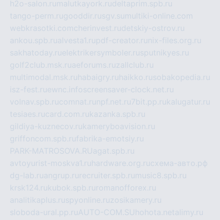
h2o-salon.ru
malutkayork.ru
deltaprim.spb.ru
tango-perm.ru
gooddir.ru
sgv.su
multiki-online.com
webkrasotki.com
cherinvest.ru
detskiy-ostrov.ru
ankou.spb.ru
alvesta1.ru
pdf-creator.ru
nix-files.org.ru
sakhatoday.ru
elektrikersymboler.ru
sputnikyes.ru
golf2club.msk.ru
aeforums.ru
zallclub.ru
multimodal.msk.ru
habaigry.ru
haikko.ru
sobakopedia.ru
isz-fest.ru
ewnc.info
screensaver-clock.net.ru
volnav.spb.ru
comnat.ru
npf.net.ru
7bit.pp.ru
kalugatur.ru
tesiaes.ru
card.com.ru
kazanka.spb.ru
gildiya-kuznecov.ru
kameryboavision.ru
griffoncom.spb.ru
fabrika-emotsiy.ru
PARK-MATROSOVA.RU
agat.spb.ru
avtoyurist-moskva1.ru
hardware.org.ru
схема-авто.рф
dg-lab.ru
angrup.ru
recruiter.spb.ru
music8.spb.ru
krsk124.ru
kubok.spb.ru
romanofforex.ru
analitikaplus.ru
spyonline.ru
zosikamery.ru
sloboda-ural.pp.ru
AUTO-COM.SU
hohota.net
alimy.ru