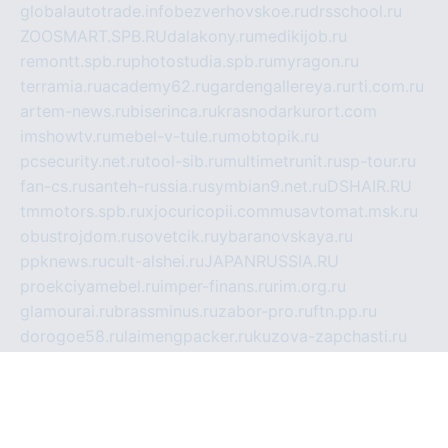
globalautotrade.info
bezverhovskoe.ru
drsschool.ru
ZOOSMART.SPB.RU
dalakony.ru
medikijob.ru
remontt.spb.ru
photostudia.spb.ru
myragon.ru
terramia.ru
academy62.ru
gardengallereya.ru
rti.com.ru
artem-news.ru
biserinca.ru
krasnodarkurort.com
imshowtv.ru
mebel-v-tule.ru
mobtopik.ru
pcsecurity.net.ru
tool-sib.ru
multimetrunit.ru
sp-tour.ru
fan-cs.ru
santeh-russia.ru
symbian9.net.ru
DSHAIR.RU
tmmotors.spb.ru
xjocuricopii.com
musavtomat.msk.ru
obustrojdom.ru
sovetcik.ru
ybaranovskaya.ru
ppknews.ru
cult-alshei.ru
JAPANRUSSIA.RU
proekciyamebel.ru
imper-finans.ru
rim.org.ru
glamourai.ru
brassminus.ru
zabor-pro.ru
ftn.pp.ru
dorogoe58.ru
laimengpacker.ru
kuzova-zapchasti.ru
sageerp.ru
taxodrom.ru
dsrazvitie.ru
hardcity.net.ru
ratinghomegames.ru
topservice25.ru
gubernyan.ru
gtglasslined.ru
ii4.ru
tssport.spb.ru
andorra24.com
blackwallstreet.ru
oboimos.ru
optim-doors.com.ru