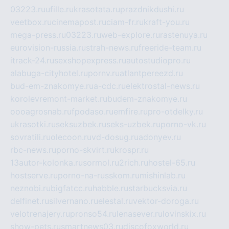
03223.ru
ufille.ru
krasotata.ru
prazdnikdushi.ru
veetbox.ru
cinemapost.ru
ciam-fr.ru
kraft-you.ru
mega-press.ru
03223.ru
web-explore.ru
rastenuya.ru
eurovision-russia.ru
strah-news.ru
freeride-team.ru
itrack-24.ru
sexshopexpress.ru
autostudiopro.ru
alabuga-cityhotel.ru
pornv.ru
atlantpereezd.ru
bud-em-znakomye.ru
a-cdc.ru
elektrostal-news.ru
korolevremont-market.ru
budem-znakomye.ru
oooagrosnab.ru
fpodaso.ru
emfire.ru
pro-otdelky.ru
ukrasotki.ru
seksuzbek.ru
seks-uzbek.ru
porno-vk.ru
sovratili.ru
olecoon.ru
vd-dosug.ru
adonyev.ru
rbc-news.ru
porno-skvirt.ru
krospr.ru
13autor-kolonka.ru
sormol.ru
2rich.ru
hostel-65.ru
hostserve.ru
porno-na-russkom.ru
mishinlab.ru
neznobi.ru
bigfatcc.ru
habble.ru
starbucksvia.ru
delfinet.ru
silvernano.ru
elestal.ru
vektor-doroga.ru
velotrenajery.ru
pronso54.ru
lenasever.ru
lovinskix.ru
show-pets.ru
smartnews03.ru
discofoxworld.ru