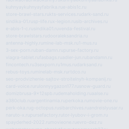
kuhnyaykuhnyayfabrika.ru
e-abis1c.ru
store-brawl-stars.ru
kts-services.ru
dark-sand.ru
sindika-01.ru
sp-life.ru
x-legion.ru
sib-archives.ru
e-abis-1-c.ru
sindika01.ru
venda-festival.ru
store-brawlstars.ru
dooraleksandria.ru
antenna-highly.ru
mine-lab-msk.ru
1-mus.ru
3-sex-porn.ru
ban-damn.ru
purse-factory.ru
viagra-tablet.ru
fasbags.ru
adler-jun.ru
bandamn.ru
fincontech.ru
3sexporn.ru
1mus.ru
darksand.ru
rebus-toys.ru
minelab-msk.ru
rtdco.ru
seo-prodvizhenie-sajtov-stroitelnyh-kompanij.ru
card-voice.ru
rulonnyygazon177.ru
snow-guard.ru
domizbrusa-9x12spb.ru
demaholding.ru
aalse.ru
a380club.ru
argentinamia.ru
perkoka.ru
movie-one.ru
perk-oka.ru
g-octopus.ru
sibarchives.ru
andreislyusar.ru
naruto-x.ru
pursefactory.ru
tor-lyubov-i-grom.ru
spayderhed-2022.ru
movieone.ru
evro-dez.ru