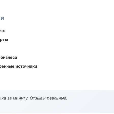
ми
иях
арты
 бизнеса
еренные источники
ка за минуту. Отзывы реальные.