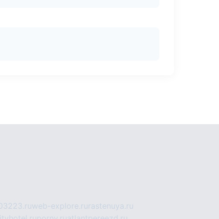
03223.ru
web-explore.ru
rastenuya.ru
tyhotel.ru
pornv.ru
atlantpereezd.ru