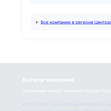
←
Все компании в регионе Центр
Каталог компаний
Актуальный каталог компаний по всей Рос
03223.ru
ufille.ru
krasotata.ru
prazdnikdushi.ru
v
eurovision-russia.ru
strah-news.ru
freeride-team