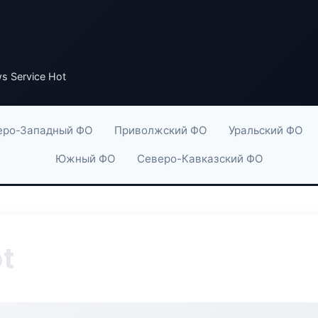
s Service Hot
еро-Западный ФО
Приволжский ФО
Уральский ФО
Южный ФО
Северо-Кавказский ФО
t