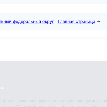
альный федеральный округ
|
Главная страница
→
сии
eetbox.ru
cinemapost.ru
ciam-fr.ru
kraft-you.ru
mega-press.ru
.ru
itrack-24.ru
sexshopexpress.ru
autostudiopro.ru
alabuga-ci