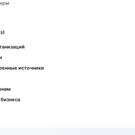
фирм
ми
ганизаций
и
еренные источники
онам
 бизнеса