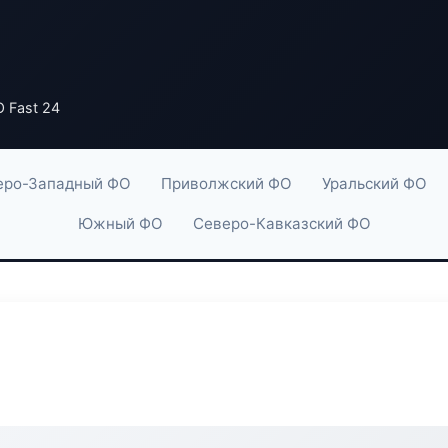
 Fast 24
еро-Западный ФО
Приволжский ФО
Уральский ФО
Южный ФО
Северо-Кавказский ФО