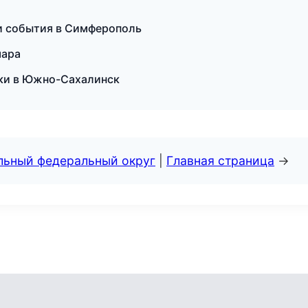
 и события в Симферополь
мара
ски в Южно-Сахалинск
альный федеральный округ
|
Главная страница
→