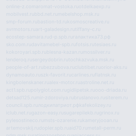
online-z.com
aromat-vostoka.ru
otdelkaexp.ru
mobilvest.ru
bbd.net.ru
mebelshop.msk.ru
smp-forum.ru
bastion-td.ru
kosmoscreative.ru
avrmotors.ru
art-galadesign.ru
tiffany-c.ru
ecostep-samara.ru
d-p.spb.ru
галактика73.рф
sko.com.ru
davitamebel-spb.ru
fotsis.ru
tesiaes.ru
kokoroyari.spb.ru
blesna-kazan.ru
mossilver.ru
lenderoq.ru
sergeydobrin.ru
tochkazvuka.msk.ru
people-of-art.ru
bezzubova.ru
clubtibet.ru
orior-aks.ru
dynamoauto.ru
szk-favorit.ru
carlines.ru
flatnsk.ru
kingbolenskaner.ru
alex-motor.ru
astroline.net.ru
act1.spb.ru
polyglot.com.ru
gidlipetsk.ru
ooo-driada.ru
detsad125.ru
mir-zdoroviya.ru
bruslanovo.ru
siterem.ru
council.spb.ru
лодкипатриот.рф
kafekolizey.ru
iclub.net.ru
gazon-easy.ru
sugarepilekb.ru
grinox.ru
pylesostineco.ru
msts-ozarenie.ru
kameryjooan.ru
artemovskij.ru
dopler.spb.ru
aid70.ru
metall-perm.ru
ndm.msk.ru
ratingzooshop.ru
apiaccess.ru