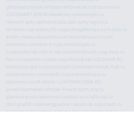
globalautotrade.info
bezverhovskoe.ru
drsschool.ru
ZOOSMART.SPB.RU
dalakony.ru
medikijob.ru
remontt.spb.ru
photostudia.spb.ru
myragon.ru
terramia.ru
academy62.ru
gardengallereya.ru
rti.com.ru
artem-news.ru
biserinca.ru
krasnodarkurort.com
imshowtv.ru
mebel-v-tule.ru
mobtopik.ru
pcsecurity.net.ru
tool-sib.ru
multimetrunit.ru
sp-tour.ru
fan-cs.ru
santeh-russia.ru
symbian9.net.ru
DSHAIR.RU
tmmotors.spb.ru
xjocuricopii.com
musavtomat.msk.ru
obustrojdom.ru
sovetcik.ru
ybaranovskaya.ru
ppknews.ru
cult-alshei.ru
JAPANRUSSIA.RU
proekciyamebel.ru
imper-finans.ru
rim.org.ru
glamourai.ru
brassminus.ru
zabor-pro.ru
ftn.pp.ru
dorogoe58.ru
laimengpacker.ru
kuzova-zapchasti.ru
sageerp.ru
taxodrom.ru
dsrazvitie.ru
hardcity.net.ru
ratinghomegames.ru
topservice25.ru
gubernyan.ru
gtglasslined.ru
ii4.ru
tssport.spb.ru
andorra24.com