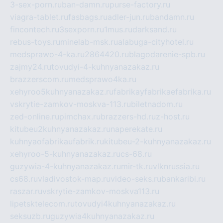
3-sex-porn.ru
ban-damn.ru
purse-factory.ru
viagra-tablet.ru
fasbags.ru
adler-jun.ru
bandamn.ru
fincontech.ru
3sexporn.ru
1mus.ru
darksand.ru
rebus-toys.ru
minelab-msk.ru
alabuga-cityhotel.ru
medsprawo-4-ka.ru
2864420.ru
blagodarenie-spb.ru
zajmy24.ru
tovudyi-4-kuhnyanazakaz.ru
brazzerscom.ru
medsprawo4ka.ru
xehyroo5kuhnyanazakaz.ru
fabrikayfabrikaefabrika.ru
vskrytie-zamkov-moskva-113.ru
biletnadom.ru
zed-online.ru
pimchax.ru
brazzers-hd.ru
z-host.ru
kitubeu2kuhnyanazakaz.ru
naperekate.ru
kuhnyaofabrikaufabrik.ru
kitubeu-2-kuhnyanazakaz.ru
xehyroo-5-kuhnyanazakaz.ru
cs-68.ru
guzywia-4-kuhnyanazakaz.ru
mir-tk.ru
vlknrussia.ru
cs68.ru
vladivostok-map.ru
video-seks.ru
bankaribi.ru
raszar.ru
vskrytie-zamkov-moskva113.ru
lipetsktelecom.ru
tovudyi4kuhnyanazakaz.ru
seksuzb.ru
guzywia4kuhnyanazakaz.ru