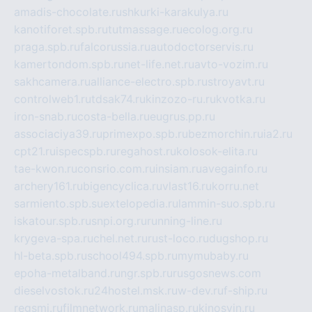
amadis-chocolate.ru
shkurki-karakulya.ru
kanotiforet.spb.ru
tutmassage.ru
ecolog.org.ru
praga.spb.ru
falcorussia.ru
autodoctorservis.ru
kamertondom.spb.ru
net-life.net.ru
avto-vozim.ru
sakhcamera.ru
alliance-electro.spb.ru
stroyavt.ru
controlweb1.ru
tdsak74.ru
kinzozo-ru.ru
kvotka.ru
iron-snab.ru
costa-bella.ru
eugrus.pp.ru
associaciya39.ru
primexpo.spb.ru
bezmorchin.ru
ia2.ru
cpt21.ru
ispecspb.ru
regahost.ru
kolosok-elita.ru
tae-kwon.ru
consrio.com.ru
insiam.ru
avegainfo.ru
archery161.ru
bigencyclica.ru
vlast16.ru
korru.net
sarmiento.spb.su
extelopedia.ru
lammin-suo.spb.ru
iskatour.spb.ru
snpi.org.ru
running-line.ru
krygeva-spa.ru
chel.net.ru
rust-loco.ru
dugshop.ru
hl-beta.spb.ru
school494.spb.ru
mymubaby.ru
epoha-metalband.ru
ngr.spb.ru
rusgosnews.com
dieselvostok.ru
24hostel.msk.ru
w-dev.ru
f-ship.ru
regsmi.ru
filmnetwork.ru
malinasp.ru
kinosvin.ru