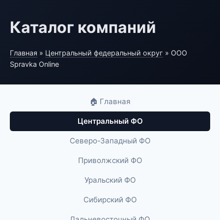
Каталог компаний
Главная
»
Центральный федеральный округ
» ООО
Spravka Online
🏠 Главная
Центральный ФО
Северо-Западный ФО
Приволжский ФО
Уральский ФО
Сибирский ФО
Дальневосточный ФО