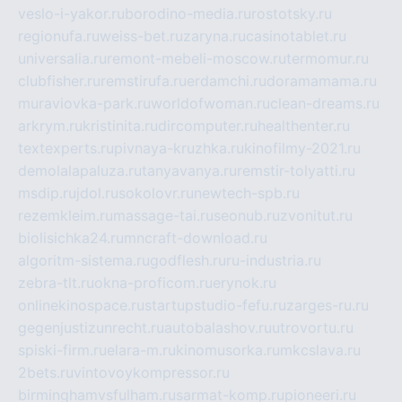
veslo-i-yakor.ru
borodino-media.ru
rostotsky.ru
regionufa.ru
weiss-bet.ru
zaryna.ru
casinotablet.ru
universalia.ru
remont-mebeli-moscow.ru
termomur.ru
clubfisher.ru
remstirufa.ru
erdamchi.ru
doramamama.ru
muraviovka-park.ru
worldofwoman.ru
clean-dreams.ru
arkrym.ru
kristinita.ru
dircomputer.ru
healthenter.ru
textexperts.ru
pivnaya-kruzhka.ru
kinofilmy-2021.ru
demolalapaluza.ru
tanyavanya.ru
remstir-tolyatti.ru
msdip.ru
jdol.ru
sokolovr.ru
newtech-spb.ru
rezemkleim.ru
massage-tai.ru
seonub.ru
zvonitut.ru
biolisichka24.ru
mncraft-download.ru
algoritm-sistema.ru
godflesh.ru
ru-industria.ru
zebra-tlt.ru
okna-proficom.ru
erynok.ru
onlinekinospace.ru
startupstudio-fefu.ru
zarges-ru.ru
gegenjustizunrecht.ru
autobalashov.ru
utrovortu.ru
spiski-firm.ru
elara-m.ru
kinomusorka.ru
mkcslava.ru
2bets.ru
vintovoykompressor.ru
birminghamvsfulham.ru
sarmat-komp.ru
pioneeri.ru