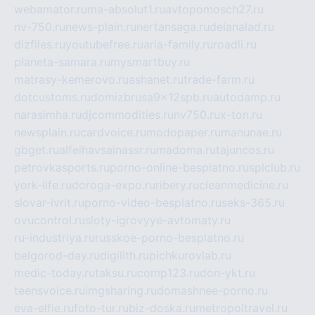
webamator.ru
ma-absolut1.ru
avtopomosch27.ru
nv-750.ru
news-plain.ru
nertansaga.ru
delanalad.ru
dizfiles.ru
youtubefree.ru
aria-family.ru
roadli.ru
planeta-samara.ru
mysmartbuy.ru
matrasy-kemerovo.ru
ashanet.ru
trade-farm.ru
dotcustoms.ru
domizbrusa9x12spb.ru
autodamp.ru
narasimha.ru
djcommodities.ru
nv750.ru
x-ton.ru
newsplain.ru
cardvoice.ru
modopaper.ru
manunae.ru
gbget.ru
alfeihavsalnassr.ru
madoma.ru
tajuncos.ru
petrovkasports.ru
porno-online-besplatno.ru
splclub.ru
york-life.ru
doroga-expo.ru
ribery.ru
cleanmedicine.ru
slovar-ivrit.ru
porno-video-besplatno.ru
seks-365.ru
ovucontrol.ru
sloty-igrovyye-avtomaty.ru
ru-industriya.ru
russkoe-porno-besplatno.ru
belgorod-day.ru
digilith.ru
pichkurovlab.ru
medic-today.ru
taksu.ru
comp123.ru
don-ykt.ru
teensvoice.ru
imgsharing.ru
domashnee-porno.ru
eva-elfie.ru
foto-tur.ru
biz-doska.ru
metropoltravel.ru