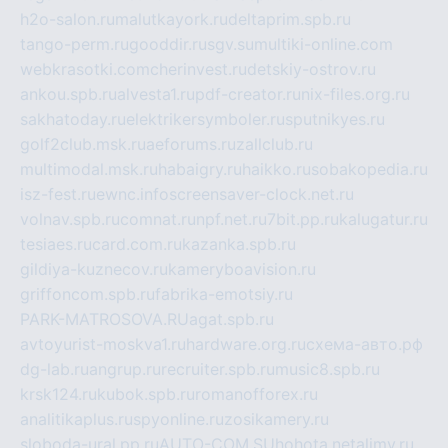
h2o-salon.ru
malutkayork.ru
deltaprim.spb.ru
tango-perm.ru
gooddir.ru
sgv.su
multiki-online.com
webkrasotki.com
cherinvest.ru
detskiy-ostrov.ru
ankou.spb.ru
alvesta1.ru
pdf-creator.ru
nix-files.org.ru
sakhatoday.ru
elektrikersymboler.ru
sputnikyes.ru
golf2club.msk.ru
aeforums.ru
zallclub.ru
multimodal.msk.ru
habaigry.ru
haikko.ru
sobakopedia.ru
isz-fest.ru
ewnc.info
screensaver-clock.net.ru
volnav.spb.ru
comnat.ru
npf.net.ru
7bit.pp.ru
kalugatur.ru
tesiaes.ru
card.com.ru
kazanka.spb.ru
gildiya-kuznecov.ru
kameryboavision.ru
griffoncom.spb.ru
fabrika-emotsiy.ru
PARK-MATROSOVA.RU
agat.spb.ru
avtoyurist-moskva1.ru
hardware.org.ru
схема-авто.рф
dg-lab.ru
angrup.ru
recruiter.spb.ru
music8.spb.ru
krsk124.ru
kubok.spb.ru
romanofforex.ru
analitikaplus.ru
spyonline.ru
zosikamery.ru
sloboda-ural.pp.ru
AUTO-COM.SU
hohota.net
alimy.ru