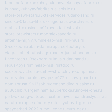
fabrikaofabrikaokuhny.ru
kuhnyaekuhnyaafabrika.ru
kuhnyaykuhnyayfabrika.ru
e-abis1c.ru
store-brawl-stars.ru
kts-services.ru
dark-sand.ru
sindika-01.ru
sp-life.ru
x-legion.ru
sib-archives.ru
e-abis-1-c.ru
sindika01.ru
venda-festival.ru
store-brawlstars.ru
dooraleksandria.ru
antenna-highly.ru
mine-lab-msk.ru
1-mus.ru
3-sex-porn.ru
ban-damn.ru
purse-factory.ru
viagra-tablet.ru
fasbags.ru
adler-jun.ru
bandamn.ru
fincontech.ru
3sexporn.ru
1mus.ru
darksand.ru
rebus-toys.ru
minelab-msk.ru
rtdco.ru
seo-prodvizhenie-sajtov-stroitelnyh-kompanij.ru
card-voice.ru
rulonnyygazon177.ru
snow-guard.ru
domizbrusa-9x12spb.ru
demaholding.ru
aalse.ru
a380club.ru
argentinamia.ru
perkoka.ru
movie-one.ru
perk-oka.ru
g-octopus.ru
sibarchives.ru
andreislyusar.ru
naruto-x.ru
pursefactory.ru
tor-lyubov-i-grom.ru
spayderhed-2022.ru
movieone.ru
evro-dez.ru