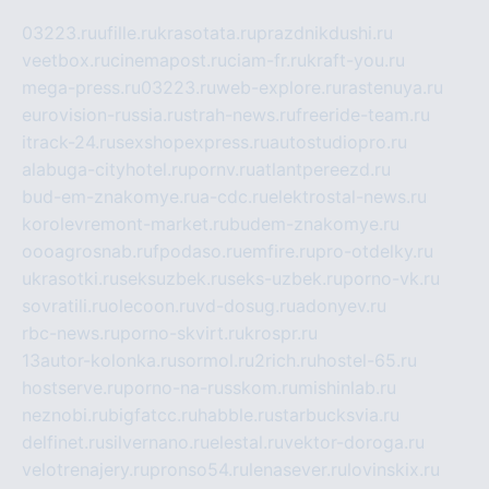
03223.ru
ufille.ru
krasotata.ru
prazdnikdushi.ru
veetbox.ru
cinemapost.ru
ciam-fr.ru
kraft-you.ru
mega-press.ru
03223.ru
web-explore.ru
rastenuya.ru
eurovision-russia.ru
strah-news.ru
freeride-team.ru
itrack-24.ru
sexshopexpress.ru
autostudiopro.ru
alabuga-cityhotel.ru
pornv.ru
atlantpereezd.ru
bud-em-znakomye.ru
a-cdc.ru
elektrostal-news.ru
korolevremont-market.ru
budem-znakomye.ru
oooagrosnab.ru
fpodaso.ru
emfire.ru
pro-otdelky.ru
ukrasotki.ru
seksuzbek.ru
seks-uzbek.ru
porno-vk.ru
sovratili.ru
olecoon.ru
vd-dosug.ru
adonyev.ru
rbc-news.ru
porno-skvirt.ru
krospr.ru
13autor-kolonka.ru
sormol.ru
2rich.ru
hostel-65.ru
hostserve.ru
porno-na-russkom.ru
mishinlab.ru
neznobi.ru
bigfatcc.ru
habble.ru
starbucksvia.ru
delfinet.ru
silvernano.ru
elestal.ru
vektor-doroga.ru
velotrenajery.ru
pronso54.ru
lenasever.ru
lovinskix.ru