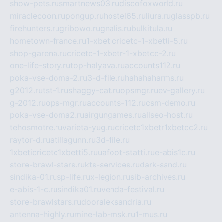
show-pets.ru
smartnews03.ru
discofoxworld.ru
miraclecoon.ru
pongup.ru
hostel65.ru
liura.ru
glasspb.ru
firehunters.ru
gribowo.ru
gnalis.ru
bulkitula.ru
hometown-france.ru
1-xbeticricetc-1-xbetti-5.ru
shop-garena.ru
cricetc-1-xbetr-1-xbetcc-2.ru
one-life-story.ru
top-halyava.ru
accounts112.ru
poka-vse-doma-2.ru
3-d-file.ru
hahahaharms.ru
g2012.ru
tst-1.ru
shaggy-cat.ru
opsmgr.ru
ev-gallery.ru
g-2012.ru
ops-mgr.ru
accounts-112.ru
csm-demo.ru
poka-vse-doma2.ru
airgungames.ru
allseo-host.ru
tehosmotre.ru
varieta-yug.ru
cricetc1xbetr1xbetcc2.ru
raytor-d.ru
atillagunn.ru
3d-file.ru
1xbeticricetc1xbetti5.ru
uafoot-statti.ru
e-abis1c.ru
store-brawl-stars.ru
kts-services.ru
dark-sand.ru
sindika-01.ru
sp-life.ru
x-legion.ru
sib-archives.ru
e-abis-1-c.ru
sindika01.ru
venda-festival.ru
store-brawlstars.ru
dooraleksandria.ru
antenna-highly.ru
mine-lab-msk.ru
1-mus.ru