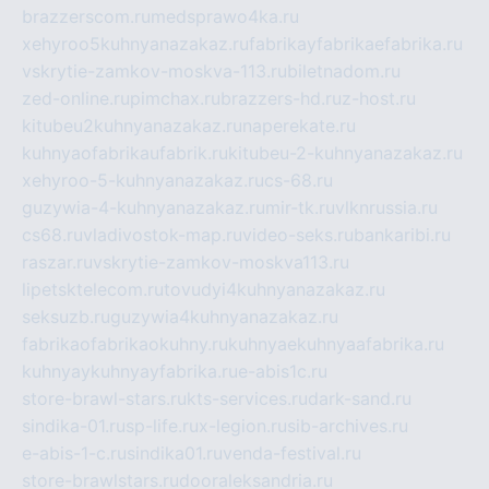
brazzerscom.ru
medsprawo4ka.ru
xehyroo5kuhnyanazakaz.ru
fabrikayfabrikaefabrika.ru
vskrytie-zamkov-moskva-113.ru
biletnadom.ru
zed-online.ru
pimchax.ru
brazzers-hd.ru
z-host.ru
kitubeu2kuhnyanazakaz.ru
naperekate.ru
kuhnyaofabrikaufabrik.ru
kitubeu-2-kuhnyanazakaz.ru
xehyroo-5-kuhnyanazakaz.ru
cs-68.ru
guzywia-4-kuhnyanazakaz.ru
mir-tk.ru
vlknrussia.ru
cs68.ru
vladivostok-map.ru
video-seks.ru
bankaribi.ru
raszar.ru
vskrytie-zamkov-moskva113.ru
lipetsktelecom.ru
tovudyi4kuhnyanazakaz.ru
seksuzb.ru
guzywia4kuhnyanazakaz.ru
fabrikaofabrikaokuhny.ru
kuhnyaekuhnyaafabrika.ru
kuhnyaykuhnyayfabrika.ru
e-abis1c.ru
store-brawl-stars.ru
kts-services.ru
dark-sand.ru
sindika-01.ru
sp-life.ru
x-legion.ru
sib-archives.ru
e-abis-1-c.ru
sindika01.ru
venda-festival.ru
store-brawlstars.ru
dooraleksandria.ru