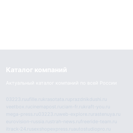
Каталог компаний
Актуальный каталог компаний по всей России
03223.ru
ufille.ru
krasotata.ru
prazdnikdushi.ru
veetbox.ru
cinemapost.ru
ciam-fr.ru
kraft-you.ru
mega-press.ru
03223.ru
web-explore.ru
rastenuya.ru
eurovision-russia.ru
strah-news.ru
freeride-team.ru
itrack-24.ru
sexshopexpress.ru
autostudiopro.ru