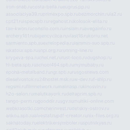
iron-snab.ru
costa-bella.ru
eugrus.pp.ru
associaciya39.ru
primexpo.spb.ru
bezmorchin.ru
ia2.ru
cpt21.ru
ispecspb.ru
regahost.ru
kolosok-elita.ru
tae-kwon.ru
consrio.com.ru
insiam.ru
avegainfo.ru
archery161.ru
bigencyclica.ru
vlast16.ru
korru.net
sarmiento.spb.su
extelopedia.ru
lammin-suo.spb.ru
iskatour.spb.ru
snpi.org.ru
running-line.ru
krygeva-spa.ru
chel.net.ru
rust-loco.ru
dugshop.ru
hl-beta.spb.ru
school494.spb.ru
mymubaby.ru
epoha-metalband.ru
ngr.spb.ru
rusgosnews.com
dieselvostok.ru
24hostel.msk.ru
w-dev.ru
f-ship.ru
regsmi.ru
filmnetwork.ru
malinasp.ru
kinosvin.ru
h2o-salon.ru
malutkayork.ru
deltaprim.spb.ru
tango-perm.ru
gooddir.ru
sgv.su
multiki-online.com
webkrasotki.com
cherinvest.ru
detskiy-ostrov.ru
ankou.spb.ru
alvesta1.ru
pdf-creator.ru
nix-files.org.ru
sakhatoday.ru
elektrikersymboler.ru
sputnikyes.ru
golf2club.msk.ru
aeforums.ru
zallclub.ru