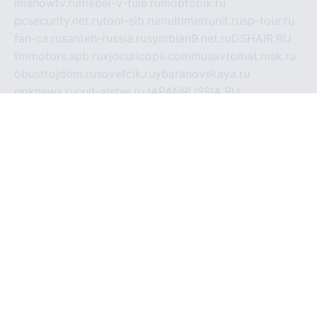
imshowtv.ru
mebel-v-tule.ru
mobtopik.ru
pcsecurity.net.ru
tool-sib.ru
multimetrunit.ru
sp-tour.ru
fan-cs.ru
santeh-russia.ru
symbian9.net.ru
DSHAIR.RU
tmmotors.spb.ru
xjocuricopii.com
musavtomat.msk.ru
obustrojdom.ru
sovetcik.ru
ybaranovskaya.ru
ppknews.ru
cult-alshei.ru
JAPANRUSSIA.RU
proekciyamebel.ru
imper-finans.ru
rim.org.ru
glamourai.ru
brassminus.ru
zabor-pro.ru
ftn.pp.ru
dorogoe58.ru
laimengpacker.ru
kuzova-zapchasti.ru
sageerp.ru
taxodrom.ru
dsrazvitie.ru
hardcity.net.ru
ratinghomegames.ru
topservice25.ru
gubernyan.ru
gtglasslined.ru
ii4.ru
tssport.spb.ru
andorra24.com
blackwallstreet.ru
oboimos.ru
optim-doors.com.ru
ikuch.ru
nycr.org.ru
npa21.ru
vremya-ch.spb.ru
desert000.ru
ivtorgi.ru
ifiori.ru
catalog-statei.ru
dcv.org.ru
spetsmaster174.ru
ipkameryhiseeu.ru
dum26.ru
ruspol.spb.ru
fr-opendp.ru
kam-solnyshko.ru
cheyenne-arapaho.ru
sevzapmetal.spb.ru