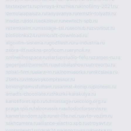
textexperts.ru
pivnaya-kruzhka.ru
kinofilmy-2021.ru
demolalapaluza.ru
tanyavanya.ru
remstir-tolyatti.ru
msdip.ru
jdol.ru
sokolovr.ru
newtech-spb.ru
rezemkleim.ru
massage-tai.ru
seonub.ru
zvonitut.ru
biolisichka24.ru
mncraft-download.ru
algoritm-sistema.ru
godflesh.ru
ru-industria.ru
zebra-tlt.ru
okna-proficom.ru
erynok.ru
onlinekinospace.ru
startupstudio-fefu.ru
zarges-ru.ru
gegenjustizunrecht.ru
autobalashov.ru
utrovortu.ru
spiski-firm.ru
elara-m.ru
kinomusorka.ru
mkcslava.ru
2bets.ru
vintovoykompressor.ru
birminghamvsfulham.ru
sarmat-komp.ru
pioneeri.ru
amadis-chocolate.ru
shkurki-karakulya.ru
kanotiforet.spb.ru
tutmassage.ru
ecolog.org.ru
praga.spb.ru
falcorussia.ru
autodoctorservis.ru
kamertondom.spb.ru
net-life.net.ru
avto-vozim.ru
sakhcamera.ru
alliance-electro.spb.ru
stroyavt.ru
controlweb1.ru
tdsak74.ru
kinzozo-ru.ru
kvotka.ru