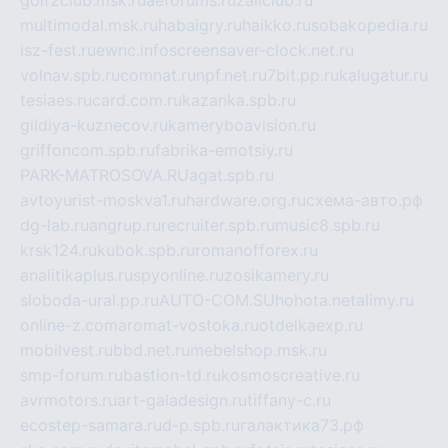
multimodal.msk.ru
habaigry.ru
haikko.ru
sobakopedia.ru
isz-fest.ru
ewnc.info
screensaver-clock.net.ru
volnav.spb.ru
comnat.ru
npf.net.ru
7bit.pp.ru
kalugatur.ru
tesiaes.ru
card.com.ru
kazanka.spb.ru
gildiya-kuznecov.ru
kameryboavision.ru
griffoncom.spb.ru
fabrika-emotsiy.ru
PARK-MATROSOVA.RU
agat.spb.ru
avtoyurist-moskva1.ru
hardware.org.ru
схема-авто.рф
dg-lab.ru
angrup.ru
recruiter.spb.ru
music8.spb.ru
krsk124.ru
kubok.spb.ru
romanofforex.ru
analitikaplus.ru
spyonline.ru
zosikamery.ru
sloboda-ural.pp.ru
AUTO-COM.SU
hohota.net
alimy.ru
online-z.com
aromat-vostoka.ru
otdelkaexp.ru
mobilvest.ru
bbd.net.ru
mebelshop.msk.ru
smp-forum.ru
bastion-td.ru
kosmoscreative.ru
avrmotors.ru
art-galadesign.ru
tiffany-c.ru
ecostep-samara.ru
d-p.spb.ru
галактика73.рф