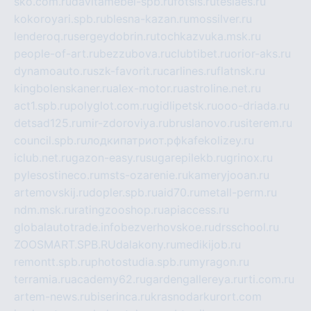
sko.com.ru
davitamebel-spb.ru
fotsis.ru
tesiaes.ru
kokoroyari.spb.ru
blesna-kazan.ru
mossilver.ru
lenderoq.ru
sergeydobrin.ru
tochkazvuka.msk.ru
people-of-art.ru
bezzubova.ru
clubtibet.ru
orior-aks.ru
dynamoauto.ru
szk-favorit.ru
carlines.ru
flatnsk.ru
kingbolenskaner.ru
alex-motor.ru
astroline.net.ru
act1.spb.ru
polyglot.com.ru
gidlipetsk.ru
ooo-driada.ru
detsad125.ru
mir-zdoroviya.ru
bruslanovo.ru
siterem.ru
council.spb.ru
лодкипатриот.рф
kafekolizey.ru
iclub.net.ru
gazon-easy.ru
sugarepilekb.ru
grinox.ru
pylesostineco.ru
msts-ozarenie.ru
kameryjooan.ru
artemovskij.ru
dopler.spb.ru
aid70.ru
metall-perm.ru
ndm.msk.ru
ratingzooshop.ru
apiaccess.ru
globalautotrade.info
bezverhovskoe.ru
drsschool.ru
ZOOSMART.SPB.RU
dalakony.ru
medikijob.ru
remontt.spb.ru
photostudia.spb.ru
myragon.ru
terramia.ru
academy62.ru
gardengallereya.ru
rti.com.ru
artem-news.ru
biserinca.ru
krasnodarkurort.com