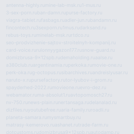
antenna-highly.ru
mine-lab-msk.ru
1-mus.ru
3-sex-porn.ru
ban-damn.ru
purse-factory.ru
viagra-tablet.ru
fasbags.ru
adler-jun.ru
bandamn.ru
fincontech.ru
3sexporn.ru
1mus.ru
darksand.ru
rebus-toys.ru
minelab-msk.ru
rtdco.ru
seo-prodvizhenie-sajtov-stroitelnyh-kompanij.ru
card-voice.ru
rulonnyygazon177.ru
snow-guard.ru
domizbrusa-9x12spb.ru
demaholding.ru
aalse.ru
a380club.ru
argentinamia.ru
perkoka.ru
movie-one.ru
perk-oka.ru
g-octopus.ru
sibarchives.ru
andreislyusar.ru
naruto-x.ru
pursefactory.ru
tor-lyubov-i-grom.ru
spayderhed-2022.ru
movieone.ru
evro-dez.ru
webamator.ru
ma-absolut1.ru
avtopomosch27.ru
nv-750.ru
news-plain.ru
nertansaga.ru
delanalad.ru
dizfiles.ru
youtubefree.ru
aria-family.ru
roadli.ru
planeta-samara.ru
mysmartbuy.ru
matrasy-kemerovo.ru
ashanet.ru
trade-farm.ru
dotcustoms.ru
domizbrusa9x12spb.ru
autodamp.ru