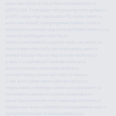
poka-vse-doma-2.ru
3-d-file.ru
hahahaharms.ru
g2012.ru
tst-1.ru
shaggy-cat.ru
opsmgr.ru
ev-gallery.ru
g-2012.ru
ops-mgr.ru
accounts-112.ru
csm-demo.ru
poka-vse-doma2.ru
airgungames.ru
allseo-host.ru
tehosmotre.ru
varieta-yug.ru
cricetc1xbetr1xbetcc2.ru
raytor-d.ru
atillagunn.ru
3d-file.ru
1xbeticricetc1xbetti5.ru
uafoot-statti.ru
e-abis1c.ru
store-brawl-stars.ru
kts-services.ru
dark-sand.ru
sindika-01.ru
sp-life.ru
x-legion.ru
sib-archives.ru
e-abis-1-c.ru
sindika01.ru
venda-festival.ru
store-brawlstars.ru
dooraleksandria.ru
antenna-highly.ru
mine-lab-msk.ru
1-mus.ru
3-sex-porn.ru
ban-damn.ru
purse-factory.ru
viagra-tablet.ru
fasbags.ru
adler-jun.ru
bandamn.ru
fincontech.ru
3sexporn.ru
1mus.ru
darksand.ru
rebus-toys.ru
minelab-msk.ru
alabuga-cityhotel.ru
medsprawo-4-ka.ru
2864420.ru
blagodarenie-spb.ru
zajmy24.ru
tovudyi-4-kuhnyanazakaz.ru