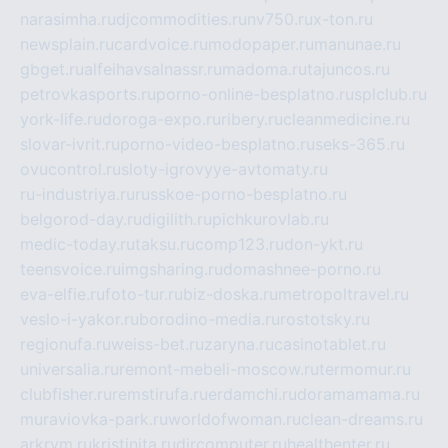
narasimha.ru
djcommodities.ru
nv750.ru
x-ton.ru
newsplain.ru
cardvoice.ru
modopaper.ru
manunae.ru
gbget.ru
alfeihavsalnassr.ru
madoma.ru
tajuncos.ru
petrovkasports.ru
porno-online-besplatno.ru
splclub.ru
york-life.ru
doroga-expo.ru
ribery.ru
cleanmedicine.ru
slovar-ivrit.ru
porno-video-besplatno.ru
seks-365.ru
ovucontrol.ru
sloty-igrovyye-avtomaty.ru
ru-industriya.ru
russkoe-porno-besplatno.ru
belgorod-day.ru
digilith.ru
pichkurovlab.ru
medic-today.ru
taksu.ru
comp123.ru
don-ykt.ru
teensvoice.ru
imgsharing.ru
domashnee-porno.ru
eva-elfie.ru
foto-tur.ru
biz-doska.ru
metropoltravel.ru
veslo-i-yakor.ru
borodino-media.ru
rostotsky.ru
regionufa.ru
weiss-bet.ru
zaryna.ru
casinotablet.ru
universalia.ru
remont-mebeli-moscow.ru
termomur.ru
clubfisher.ru
remstirufa.ru
erdamchi.ru
doramamama.ru
muraviovka-park.ru
worldofwoman.ru
clean-dreams.ru
arkrym.ru
kristinita.ru
dircomputer.ru
healthenter.ru