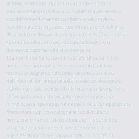
alabuga-cityhotel.ru
pornv.ru
atlantpereezd.ru
bud-em-znakomye.ru
a-cdc.ru
elektrostal-news.ru
korolevremont-market.ru
budem-znakomye.ru
oooagrosnab.ru
fpodaso.ru
emfire.ru
pro-otdelky.ru
ukrasotki.ru
seksuzbek.ru
seks-uzbek.ru
porno-vk.ru
sovratili.ru
olecoon.ru
vd-dosug.ru
adonyev.ru
rbc-news.ru
porno-skvirt.ru
krospr.ru
13autor-kolonka.ru
sormol.ru
2rich.ru
hostel-65.ru
hostserve.ru
porno-na-russkom.ru
mishinlab.ru
neznobi.ru
bigfatcc.ru
habble.ru
starbucksvia.ru
delfinet.ru
silvernano.ru
elestal.ru
vektor-doroga.ru
velotrenajery.ru
pronso54.ru
lenasever.ru
lovinskix.ru
show-pets.ru
smartnews03.ru
discofoxworld.ru
miraclecoon.ru
pongup.ru
hostel65.ru
liura.ru
glasspb.ru
firehunters.ru
gribowo.ru
gnalis.ru
bulkitula.ru
hometown-france.ru
1-xbeticricetc-1-xbetti-5.ru
shop-garena.ru
cricetc-1-xbetr-1-xbetcc-2.ru
one-life-story.ru
top-halyava.ru
accounts112.ru