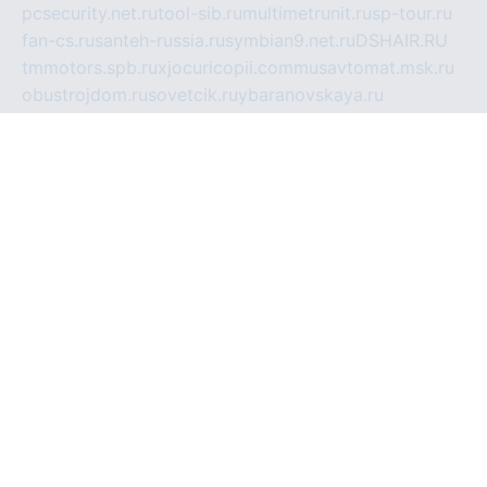
pcsecurity.net.ru
tool-sib.ru
multimetrunit.ru
sp-tour.ru
fan-cs.ru
santeh-russia.ru
symbian9.net.ru
DSHAIR.RU
tmmotors.spb.ru
xjocuricopii.com
musavtomat.msk.ru
obustrojdom.ru
sovetcik.ru
ybaranovskaya.ru
ppknews.ru
cult-alshei.ru
JAPANRUSSIA.RU
proekciyamebel.ru
imper-finans.ru
rim.org.ru
glamourai.ru
brassminus.ru
zabor-pro.ru
ftn.pp.ru
dorogoe58.ru
laimengpacker.ru
kuzova-zapchasti.ru
sageerp.ru
taxodrom.ru
dsrazvitie.ru
hardcity.net.ru
ratinghomegames.ru
topservice25.ru
gubernyan.ru
gtglasslined.ru
ii4.ru
tssport.spb.ru
andorra24.com
blackwallstreet.ru
oboimos.ru
optim-doors.com.ru
ikuch.ru
nycr.org.ru
npa21.ru
vremya-ch.spb.ru
desert000.ru
ivtorgi.ru
ifiori.ru
catalog-statei.ru
dcv.org.ru
spetsmaster174.ru
ipkameryhiseeu.ru
dum26.ru
ruspol.spb.ru
fr-opendp.ru
kam-solnyshko.ru
cheyenne-arapaho.ru
sevzapmetal.spb.ru
ted-lapidus.spb.ru
parasite-eliminator.ru