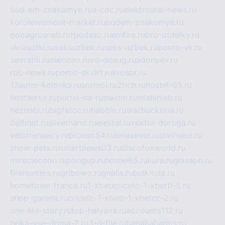
bud-em-znakomye.ru
a-cdc.ru
elektrostal-news.ru
korolevremont-market.ru
budem-znakomye.ru
oooagrosnab.ru
fpodaso.ru
emfire.ru
pro-otdelky.ru
ukrasotki.ru
seksuzbek.ru
seks-uzbek.ru
porno-vk.ru
sovratili.ru
olecoon.ru
vd-dosug.ru
adonyev.ru
rbc-news.ru
porno-skvirt.ru
krospr.ru
13autor-kolonka.ru
sormol.ru
2rich.ru
hostel-65.ru
hostserve.ru
porno-na-russkom.ru
mishinlab.ru
neznobi.ru
bigfatcc.ru
habble.ru
starbucksvia.ru
delfinet.ru
silvernano.ru
elestal.ru
vektor-doroga.ru
velotrenajery.ru
pronso54.ru
lenasever.ru
lovinskix.ru
show-pets.ru
smartnews03.ru
discofoxworld.ru
miraclecoon.ru
pongup.ru
hostel65.ru
liura.ru
glasspb.ru
firehunters.ru
gribowo.ru
gnalis.ru
bulkitula.ru
hometown-france.ru
1-xbeticricetc-1-xbetti-5.ru
shop-garena.ru
cricetc-1-xbetr-1-xbetcc-2.ru
one-life-story.ru
top-halyava.ru
accounts112.ru
poka-vse-doma-2.ru
3-d-file.ru
hahahaharms.ru