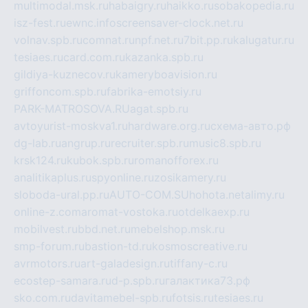
multimodal.msk.ru
habaigry.ru
haikko.ru
sobakopedia.ru
isz-fest.ru
ewnc.info
screensaver-clock.net.ru
volnav.spb.ru
comnat.ru
npf.net.ru
7bit.pp.ru
kalugatur.ru
tesiaes.ru
card.com.ru
kazanka.spb.ru
gildiya-kuznecov.ru
kameryboavision.ru
griffoncom.spb.ru
fabrika-emotsiy.ru
PARK-MATROSOVA.RU
agat.spb.ru
avtoyurist-moskva1.ru
hardware.org.ru
схема-авто.рф
dg-lab.ru
angrup.ru
recruiter.spb.ru
music8.spb.ru
krsk124.ru
kubok.spb.ru
romanofforex.ru
analitikaplus.ru
spyonline.ru
zosikamery.ru
sloboda-ural.pp.ru
AUTO-COM.SU
hohota.net
alimy.ru
online-z.com
aromat-vostoka.ru
otdelkaexp.ru
mobilvest.ru
bbd.net.ru
mebelshop.msk.ru
smp-forum.ru
bastion-td.ru
kosmoscreative.ru
avrmotors.ru
art-galadesign.ru
tiffany-c.ru
ecostep-samara.ru
d-p.spb.ru
галактика73.рф
sko.com.ru
davitamebel-spb.ru
fotsis.ru
tesiaes.ru