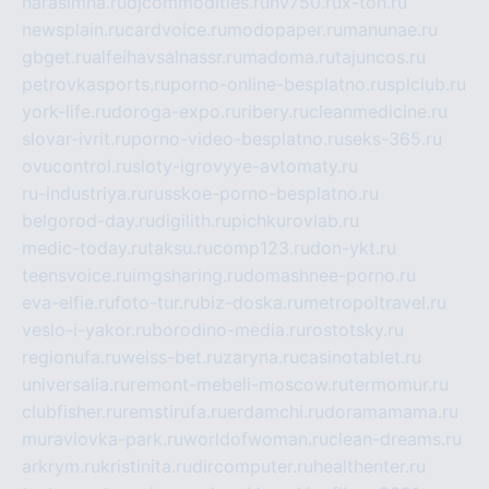
narasimha.ru
djcommodities.ru
nv750.ru
x-ton.ru
newsplain.ru
cardvoice.ru
modopaper.ru
manunae.ru
gbget.ru
alfeihavsalnassr.ru
madoma.ru
tajuncos.ru
petrovkasports.ru
porno-online-besplatno.ru
splclub.ru
york-life.ru
doroga-expo.ru
ribery.ru
cleanmedicine.ru
slovar-ivrit.ru
porno-video-besplatno.ru
seks-365.ru
ovucontrol.ru
sloty-igrovyye-avtomaty.ru
ru-industriya.ru
russkoe-porno-besplatno.ru
belgorod-day.ru
digilith.ru
pichkurovlab.ru
medic-today.ru
taksu.ru
comp123.ru
don-ykt.ru
teensvoice.ru
imgsharing.ru
domashnee-porno.ru
eva-elfie.ru
foto-tur.ru
biz-doska.ru
metropoltravel.ru
veslo-i-yakor.ru
borodino-media.ru
rostotsky.ru
regionufa.ru
weiss-bet.ru
zaryna.ru
casinotablet.ru
universalia.ru
remont-mebeli-moscow.ru
termomur.ru
clubfisher.ru
remstirufa.ru
erdamchi.ru
doramamama.ru
muraviovka-park.ru
worldofwoman.ru
clean-dreams.ru
arkrym.ru
kristinita.ru
dircomputer.ru
healthenter.ru