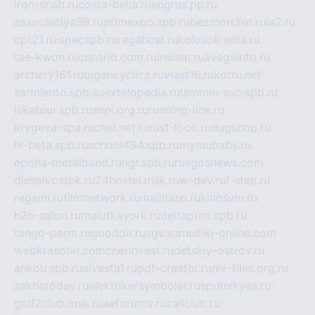
iron-snab.ru
costa-bella.ru
eugrus.pp.ru
associaciya39.ru
primexpo.spb.ru
bezmorchin.ru
ia2.ru
cpt21.ru
ispecspb.ru
regahost.ru
kolosok-elita.ru
tae-kwon.ru
consrio.com.ru
insiam.ru
avegainfo.ru
archery161.ru
bigencyclica.ru
vlast16.ru
korru.net
sarmiento.spb.su
extelopedia.ru
lammin-suo.spb.ru
iskatour.spb.ru
snpi.org.ru
running-line.ru
krygeva-spa.ru
chel.net.ru
rust-loco.ru
dugshop.ru
hl-beta.spb.ru
school494.spb.ru
mymubaby.ru
epoha-metalband.ru
ngr.spb.ru
rusgosnews.com
dieselvostok.ru
24hostel.msk.ru
w-dev.ru
f-ship.ru
regsmi.ru
filmnetwork.ru
malinasp.ru
kinosvin.ru
h2o-salon.ru
malutkayork.ru
deltaprim.spb.ru
tango-perm.ru
gooddir.ru
sgv.su
multiki-online.com
webkrasotki.com
cherinvest.ru
detskiy-ostrov.ru
ankou.spb.ru
alvesta1.ru
pdf-creator.ru
nix-files.org.ru
sakhatoday.ru
elektrikersymboler.ru
sputnikyes.ru
golf2club.msk.ru
aeforums.ru
zallclub.ru