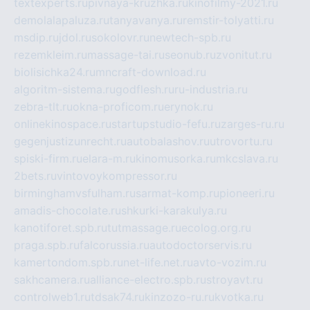
textexperts.ru
pivnaya-kruzhka.ru
kinofilmy-2021.ru
demolalapaluza.ru
tanyavanya.ru
remstir-tolyatti.ru
msdip.ru
jdol.ru
sokolovr.ru
newtech-spb.ru
rezemkleim.ru
massage-tai.ru
seonub.ru
zvonitut.ru
biolisichka24.ru
mncraft-download.ru
algoritm-sistema.ru
godflesh.ru
ru-industria.ru
zebra-tlt.ru
okna-proficom.ru
erynok.ru
onlinekinospace.ru
startupstudio-fefu.ru
zarges-ru.ru
gegenjustizunrecht.ru
autobalashov.ru
utrovortu.ru
spiski-firm.ru
elara-m.ru
kinomusorka.ru
mkcslava.ru
2bets.ru
vintovoykompressor.ru
birminghamvsfulham.ru
sarmat-komp.ru
pioneeri.ru
amadis-chocolate.ru
shkurki-karakulya.ru
kanotiforet.spb.ru
tutmassage.ru
ecolog.org.ru
praga.spb.ru
falcorussia.ru
autodoctorservis.ru
kamertondom.spb.ru
net-life.net.ru
avto-vozim.ru
sakhcamera.ru
alliance-electro.spb.ru
stroyavt.ru
controlweb1.ru
tdsak74.ru
kinzozo-ru.ru
kvotka.ru