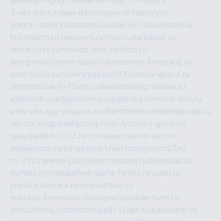
3-sex-porn.ru
ban-damn.ru
purse-factory.ru
viagra-tablet.ru
fasbags.ru
adler-jun.ru
bandamn.ru
fincontech.ru
3sexporn.ru
1mus.ru
darksand.ru
rebus-toys.ru
minelab-msk.ru
rtdco.ru
seo-prodvizhenie-sajtov-stroitelnyh-kompanij.ru
card-voice.ru
rulonnyygazon177.ru
snow-guard.ru
domizbrusa-9x12spb.ru
demaholding.ru
aalse.ru
a380club.ru
argentinamia.ru
perkoka.ru
movie-one.ru
perk-oka.ru
g-octopus.ru
sibarchives.ru
andreislyusar.ru
naruto-x.ru
pursefactory.ru
tor-lyubov-i-grom.ru
spayderhed-2022.ru
movieone.ru
evro-dez.ru
webamator.ru
ma-absolut1.ru
avtopomosch27.ru
nv-750.ru
news-plain.ru
nertansaga.ru
delanalad.ru
dizfiles.ru
youtubefree.ru
aria-family.ru
roadli.ru
planeta-samara.ru
mysmartbuy.ru
matrasy-kemerovo.ru
ashanet.ru
trade-farm.ru
dotcustoms.ru
domizbrusa9x12spb.ru
autodamp.ru