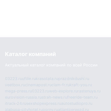
Каталог компаний
Актуальный каталог компаний по всей России
03223.ru
ufille.ru
krasotata.ru
prazdnikdushi.ru
veetbox.ru
cinemapost.ru
ciam-fr.ru
kraft-you.ru
mega-press.ru
03223.ru
web-explore.ru
rastenuya.ru
eurovision-russia.ru
strah-news.ru
freeride-team.ru
itrack-24.ru
sexshopexpress.ru
autostudiopro.ru
alabuga-cityhotel.ru
pornv.ru
atlantpereezd.ru