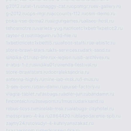
g2012.ru
tst-1.ru
shaggy-cat.ru
opsmgr.ru
ev-gallery.ru
g-2012.ru
ops-mgr.ru
accounts-112.ru
csm-demo.ru
poka-vse-doma2.ru
airgungames.ru
allseo-host.ru
tehosmotre.ru
varieta-yug.ru
cricetc1xbetr1xbetcc2.ru
raytor-d.ru
atillagunn.ru
3d-file.ru
1xbeticricetc1xbetti5.ru
uafoot-statti.ru
e-abis1c.ru
store-brawl-stars.ru
kts-services.ru
dark-sand.ru
sindika-01.ru
sp-life.ru
x-legion.ru
sib-archives.ru
e-abis-1-c.ru
sindika01.ru
venda-festival.ru
store-brawlstars.ru
dooraleksandria.ru
antenna-highly.ru
mine-lab-msk.ru
1-mus.ru
3-sex-porn.ru
ban-damn.ru
purse-factory.ru
viagra-tablet.ru
fasbags.ru
adler-jun.ru
bandamn.ru
fincontech.ru
3sexporn.ru
1mus.ru
darksand.ru
rebus-toys.ru
minelab-msk.ru
alabuga-cityhotel.ru
medsprawo-4-ka.ru
2864420.ru
blagodarenie-spb.ru
zajmy24.ru
tovudyi-4-kuhnyanazakaz.ru
brazzerscom.ru
medsprawo4ka.ru