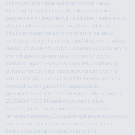
kokoroyari.spb.ru
blesna-kazan.ru
mossilver.ru
lenderoq.ru
sergeydobrin.ru
tochkazvuka.msk.ru
people-of-art.ru
bezzubova.ru
clubtibet.ru
orior-aks.ru
dynamoauto.ru
szk-favorit.ru
carlines.ru
flatnsk.ru
kingbolenskaner.ru
alex-motor.ru
astroline.net.ru
act1.spb.ru
polyglot.com.ru
gidlipetsk.ru
ooo-driada.ru
detsad125.ru
mir-zdoroviya.ru
bruslanovo.ru
siterem.ru
council.spb.ru
лодкипатриот.рф
kafekolizey.ru
iclub.net.ru
gazon-easy.ru
sugarepilekb.ru
grinox.ru
pylesostineco.ru
msts-ozarenie.ru
kameryjooan.ru
artemovskij.ru
dopler.spb.ru
aid70.ru
metall-perm.ru
ndm.msk.ru
ratingzooshop.ru
apiaccess.ru
globalautotrade.info
bezverhovskoe.ru
drsschool.ru
ZOOSMART.SPB.RU
dalakony.ru
medikijob.ru
remontt.spb.ru
photostudia.spb.ru
myragon.ru
terramia.ru
academy62.ru
gardengallereya.ru
rti.com.ru
artem-news.ru
biserinca.ru
krasnodarkurort.com
imshowtv.ru
mebel-v-tule.ru
mobtopik.ru