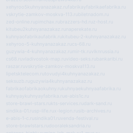
xehyroo5kuhnyanazakaz.ru
fabrikayfabrikaefabrika.ru
vskrytie-zamkov-moskva-113.ru
biletnadom.ru
zed-online.ru
pimchax.ru
brazzers-hd.ru
z-host.ru
kitubeu2kuhnyanazakaz.ru
naperekate.ru
kuhnyaofabrikaufabrik.ru
kitubeu-2-kuhnyanazakaz.ru
xehyroo-5-kuhnyanazakaz.ru
cs-68.ru
guzywia-4-kuhnyanazakaz.ru
mir-tk.ru
vlknrussia.ru
cs68.ru
vladivostok-map.ru
video-seks.ru
bankaribi.ru
raszar.ru
vskrytie-zamkov-moskva113.ru
lipetsktelecom.ru
tovudyi4kuhnyanazakaz.ru
seksuzb.ru
guzywia4kuhnyanazakaz.ru
fabrikaofabrikaokuhny.ru
kuhnyaekuhnyaafabrika.ru
kuhnyaykuhnyayfabrika.ru
e-abis1c.ru
store-brawl-stars.ru
kts-services.ru
dark-sand.ru
sindika-01.ru
sp-life.ru
x-legion.ru
sib-archives.ru
e-abis-1-c.ru
sindika01.ru
venda-festival.ru
store-brawlstars.ru
dooraleksandria.ru
antenna-highly.ru
mine-lab-msk.ru
1-mus.ru