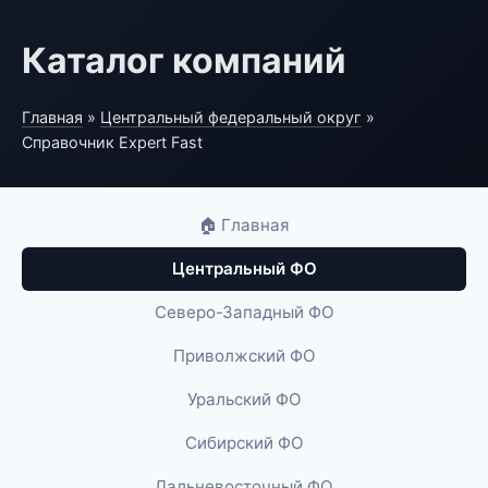
Каталог компаний
Главная
»
Центральный федеральный округ
»
Справочник Expert Fast
🏠 Главная
Центральный ФО
Северо-Западный ФО
Приволжский ФО
Уральский ФО
Сибирский ФО
Дальневосточный ФО