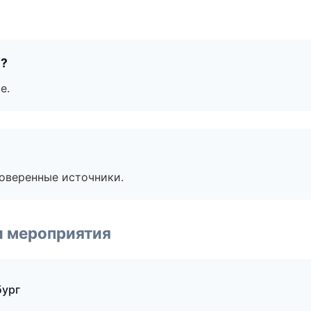
е?
е.
роверенные источники.
и мероприятия
бург