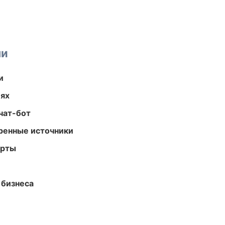
ми
и
иях
чат-бот
еренные источники
арты
 бизнеса