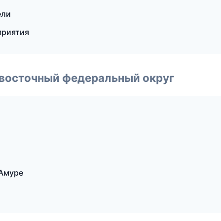
ели
приятия
евосточный федеральный округ
-Амуре