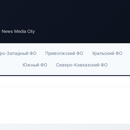
 News Media City
ро-Западный ФО
Приволжский ФО
Уральский ФО
Южный ФО
Северо-Кавказский ФО
y