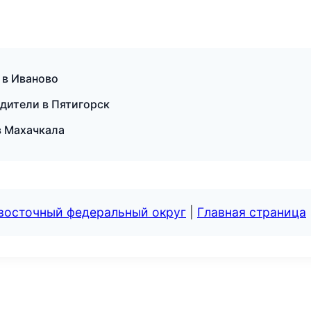
т в Иваново
одители в Пятигорск
 в Махачкала
евосточный федеральный округ
|
Главная страница