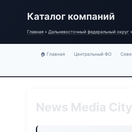
Каталог компаний
Главная
»
Дальневосточный федеральный округ
»
🏠 Главная
Центральный ФО
Севе
News Media Cit