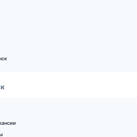
нск
ск
акансии
бы