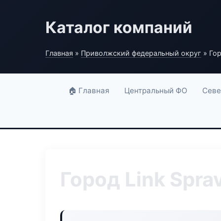
Каталог компаний
Главная
»
Приволжский федеральный округ
» Гор
🏠 Главная
Центральный ФО
Севе
Город Link Spra