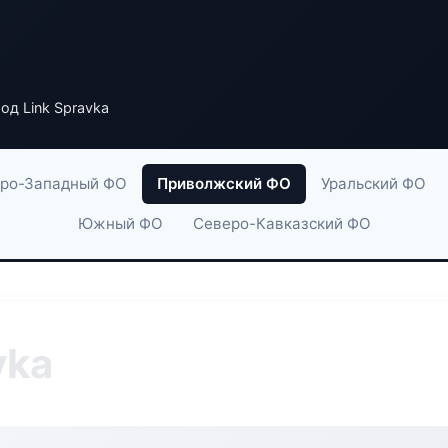
од Link Spravka
ро-Западный ФО
Приволжский ФО
Уральский ФО
Южный ФО
Северо-Кавказский ФО
vka