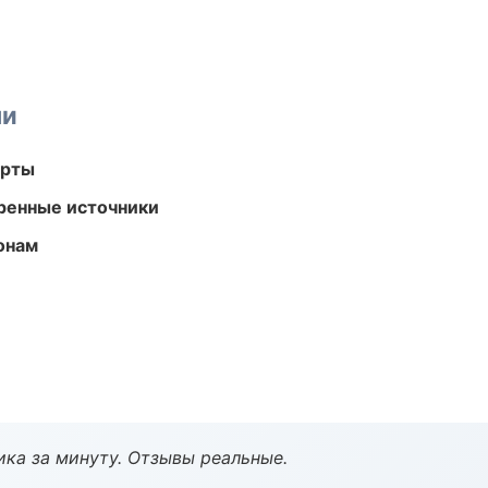
ми
арты
еренные источники
онам
ка за минуту. Отзывы реальные.