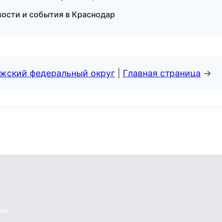
вости и события в Краснодар
лжский федеральный округ
|
Главная страница
→
сии