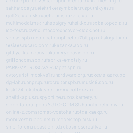
ankou.spb.ru
alvesta1.ru
pdf-creator.ru
nix-files.org.ru
sakhatoday.ru
elektrikersymboler.ru
sputnikyes.ru
golf2club.msk.ru
aeforums.ru
zallclub.ru
multimodal.msk.ru
habaigry.ru
haikko.ru
sobakopedia.ru
isz-fest.ru
ewnc.info
screensaver-clock.net.ru
volnav.spb.ru
comnat.ru
npf.net.ru
7bit.pp.ru
kalugatur.ru
tesiaes.ru
card.com.ru
kazanka.spb.ru
gildiya-kuznecov.ru
kameryboavision.ru
griffoncom.spb.ru
fabrika-emotsiy.ru
PARK-MATROSOVA.RU
agat.spb.ru
avtoyurist-moskva1.ru
hardware.org.ru
схема-авто.рф
dg-lab.ru
angrup.ru
recruiter.spb.ru
music8.spb.ru
krsk124.ru
kubok.spb.ru
romanofforex.ru
analitikaplus.ru
spyonline.ru
zosikamery.ru
sloboda-ural.pp.ru
AUTO-COM.SU
hohota.net
alimy.ru
online-z.com
aromat-vostoka.ru
otdelkaexp.ru
mobilvest.ru
bbd.net.ru
mebelshop.msk.ru
smp-forum.ru
bastion-td.ru
kosmoscreative.ru