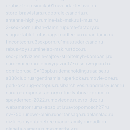
e-abis-1-c.ru
sindika01.ru
venda-festival.ru
store-brawlstars.ru
dooraleksandria.ru
antenna-highly.ru
mine-lab-msk.ru
1-mus.ru
3-sex-porn.ru
ban-damn.ru
purse-factory.ru
viagra-tablet.ru
fasbags.ru
adler-jun.ru
bandamn.ru
fincontech.ru
3sexporn.ru
1mus.ru
darksand.ru
rebus-toys.ru
minelab-msk.ru
rtdco.ru
seo-prodvizhenie-sajtov-stroitelnyh-kompanij.ru
card-voice.ru
rulonnyygazon177.ru
snow-guard.ru
domizbrusa-9x12spb.ru
demaholding.ru
aalse.ru
a380club.ru
argentinamia.ru
perkoka.ru
movie-one.ru
perk-oka.ru
g-octopus.ru
sibarchives.ru
andreislyusar.ru
naruto-x.ru
pursefactory.ru
tor-lyubov-i-grom.ru
spayderhed-2022.ru
movieone.ru
evro-dez.ru
webamator.ru
ma-absolut1.ru
avtopomosch27.ru
nv-750.ru
news-plain.ru
nertansaga.ru
delanalad.ru
dizfiles.ru
youtubefree.ru
aria-family.ru
roadli.ru
planeta-samara.ru
mysmartbuy.ru