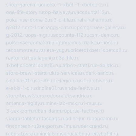
shop-garena.ru
cricetc-1-xbetr-1-xbetcc-2.ru
one-life-story.ru
top-halyava.ru
accounts112.ru
poka-vse-doma-2.ru
3-d-file.ru
hahahaharms.ru
g2012.ru
tst-1.ru
shaggy-cat.ru
opsmgr.ru
ev-gallery.ru
g-2012.ru
ops-mgr.ru
accounts-112.ru
csm-demo.ru
poka-vse-doma2.ru
airgungames.ru
allseo-host.ru
tehosmotre.ru
varieta-yug.ru
cricetc1xbetr1xbetcc2.ru
raytor-d.ru
atillagunn.ru
3d-file.ru
1xbeticricetc1xbetti5.ru
uafoot-statti.ru
e-abis1c.ru
store-brawl-stars.ru
kts-services.ru
dark-sand.ru
sindika-01.ru
sp-life.ru
x-legion.ru
sib-archives.ru
e-abis-1-c.ru
sindika01.ru
venda-festival.ru
store-brawlstars.ru
dooraleksandria.ru
antenna-highly.ru
mine-lab-msk.ru
1-mus.ru
3-sex-porn.ru
ban-damn.ru
purse-factory.ru
viagra-tablet.ru
fasbags.ru
adler-jun.ru
bandamn.ru
fincontech.ru
3sexporn.ru
1mus.ru
darksand.ru
rebus-toys.ru
minelab-msk.ru
alabuga-cityhotel.ru