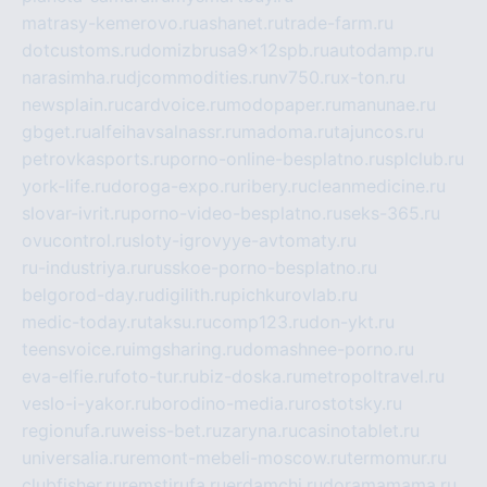
matrasy-kemerovo.ru
ashanet.ru
trade-farm.ru
dotcustoms.ru
domizbrusa9x12spb.ru
autodamp.ru
narasimha.ru
djcommodities.ru
nv750.ru
x-ton.ru
newsplain.ru
cardvoice.ru
modopaper.ru
manunae.ru
gbget.ru
alfeihavsalnassr.ru
madoma.ru
tajuncos.ru
petrovkasports.ru
porno-online-besplatno.ru
splclub.ru
york-life.ru
doroga-expo.ru
ribery.ru
cleanmedicine.ru
slovar-ivrit.ru
porno-video-besplatno.ru
seks-365.ru
ovucontrol.ru
sloty-igrovyye-avtomaty.ru
ru-industriya.ru
russkoe-porno-besplatno.ru
belgorod-day.ru
digilith.ru
pichkurovlab.ru
medic-today.ru
taksu.ru
comp123.ru
don-ykt.ru
teensvoice.ru
imgsharing.ru
domashnee-porno.ru
eva-elfie.ru
foto-tur.ru
biz-doska.ru
metropoltravel.ru
veslo-i-yakor.ru
borodino-media.ru
rostotsky.ru
regionufa.ru
weiss-bet.ru
zaryna.ru
casinotablet.ru
universalia.ru
remont-mebeli-moscow.ru
termomur.ru
clubfisher.ru
remstirufa.ru
erdamchi.ru
doramamama.ru