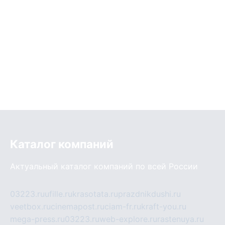
Каталог компаний
Актуальный каталог компаний по всей России
03223.ru
ufille.ru
krasotata.ru
prazdnikdushi.ru
veetbox.ru
cinemapost.ru
ciam-fr.ru
kraft-you.ru
mega-press.ru
03223.ru
web-explore.ru
rastenuya.ru