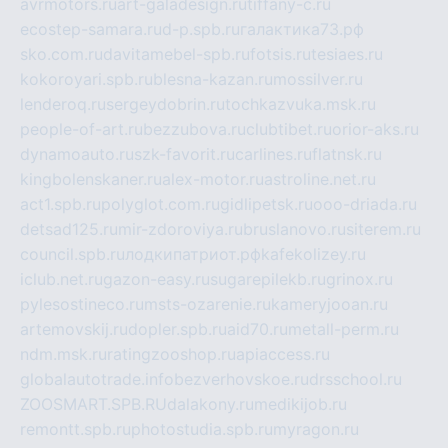
avrmotors.ru
art-galadesign.ru
tiffany-c.ru
ecostep-samara.ru
d-p.spb.ru
галактика73.рф
sko.com.ru
davitamebel-spb.ru
fotsis.ru
tesiaes.ru
kokoroyari.spb.ru
blesna-kazan.ru
mossilver.ru
lenderoq.ru
sergeydobrin.ru
tochkazvuka.msk.ru
people-of-art.ru
bezzubova.ru
clubtibet.ru
orior-aks.ru
dynamoauto.ru
szk-favorit.ru
carlines.ru
flatnsk.ru
kingbolenskaner.ru
alex-motor.ru
astroline.net.ru
act1.spb.ru
polyglot.com.ru
gidlipetsk.ru
ooo-driada.ru
detsad125.ru
mir-zdoroviya.ru
bruslanovo.ru
siterem.ru
council.spb.ru
лодкипатриот.рф
kafekolizey.ru
iclub.net.ru
gazon-easy.ru
sugarepilekb.ru
grinox.ru
pylesostineco.ru
msts-ozarenie.ru
kameryjooan.ru
artemovskij.ru
dopler.spb.ru
aid70.ru
metall-perm.ru
ndm.msk.ru
ratingzooshop.ru
apiaccess.ru
globalautotrade.info
bezverhovskoe.ru
drsschool.ru
ZOOSMART.SPB.RU
dalakony.ru
medikijob.ru
remontt.spb.ru
photostudia.spb.ru
myragon.ru