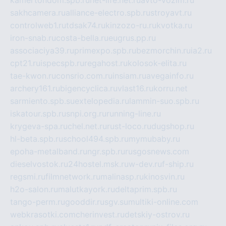
sakhcamera.ru
alliance-electro.spb.ru
stroyavt.ru
controlweb1.ru
tdsak74.ru
kinzozo-ru.ru
kvotka.ru
iron-snab.ru
costa-bella.ru
eugrus.pp.ru
associaciya39.ru
primexpo.spb.ru
bezmorchin.ru
ia2.ru
cpt21.ru
ispecspb.ru
regahost.ru
kolosok-elita.ru
tae-kwon.ru
consrio.com.ru
insiam.ru
avegainfo.ru
archery161.ru
bigencyclica.ru
vlast16.ru
korru.net
sarmiento.spb.su
extelopedia.ru
lammin-suo.spb.ru
iskatour.spb.ru
snpi.org.ru
running-line.ru
krygeva-spa.ru
chel.net.ru
rust-loco.ru
dugshop.ru
hl-beta.spb.ru
school494.spb.ru
mymubaby.ru
epoha-metalband.ru
ngr.spb.ru
rusgosnews.com
dieselvostok.ru
24hostel.msk.ru
w-dev.ru
f-ship.ru
regsmi.ru
filmnetwork.ru
malinasp.ru
kinosvin.ru
h2o-salon.ru
malutkayork.ru
deltaprim.spb.ru
tango-perm.ru
gooddir.ru
sgv.su
multiki-online.com
webkrasotki.com
cherinvest.ru
detskiy-ostrov.ru