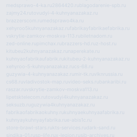
medsprawo-4-ka.ru
2864420.ru
blagodarenie-spb.ru
zajmy24.ru
tovudyi-4-kuhnyanazakaz.ru
brazzerscom.ru
medsprawo4ka.ru
xehyroo5kuhnyanazakaz.ru
fabrikayfabrikaefabrika.ru
vskrytie-zamkov-moskva-113.ru
biletnadom.ru
zed-online.ru
pimchax.ru
brazzers-hd.ru
z-host.ru
kitubeu2kuhnyanazakaz.ru
naperekate.ru
kuhnyaofabrikaufabrik.ru
kitubeu-2-kuhnyanazakaz.ru
xehyroo-5-kuhnyanazakaz.ru
cs-68.ru
guzywia-4-kuhnyanazakaz.ru
mir-tk.ru
vlknrussia.ru
cs68.ru
vladivostok-map.ru
video-seks.ru
bankaribi.ru
raszar.ru
vskrytie-zamkov-moskva113.ru
lipetsktelecom.ru
tovudyi4kuhnyanazakaz.ru
seksuzb.ru
guzywia4kuhnyanazakaz.ru
fabrikaofabrikaokuhny.ru
kuhnyaekuhnyaafabrika.ru
kuhnyaykuhnyayfabrika.ru
e-abis1c.ru
store-brawl-stars.ru
kts-services.ru
dark-sand.ru
sindika-01.ru
sp-life.ru
x-legion.ru
sib-archives.ru