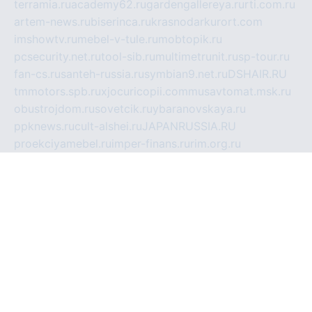
terramia.ru
academy62.ru
gardengallereya.ru
rti.com.ru
artem-news.ru
biserinca.ru
krasnodarkurort.com
imshowtv.ru
mebel-v-tule.ru
mobtopik.ru
pcsecurity.net.ru
tool-sib.ru
multimetrunit.ru
sp-tour.ru
fan-cs.ru
santeh-russia.ru
symbian9.net.ru
DSHAIR.RU
tmmotors.spb.ru
xjocuricopii.com
musavtomat.msk.ru
obustrojdom.ru
sovetcik.ru
ybaranovskaya.ru
ppknews.ru
cult-alshei.ru
JAPANRUSSIA.RU
proekciyamebel.ru
imper-finans.ru
rim.org.ru
glamourai.ru
brassminus.ru
zabor-pro.ru
ftn.pp.ru
dorogoe58.ru
laimengpacker.ru
kuzova-zapchasti.ru
sageerp.ru
taxodrom.ru
dsrazvitie.ru
hardcity.net.ru
ratinghomegames.ru
topservice25.ru
gubernyan.ru
gtglasslined.ru
ii4.ru
tssport.spb.ru
andorra24.com
blackwallstreet.ru
oboimos.ru
optim-doors.com.ru
ikuch.ru
nycr.org.ru
npa21.ru
vremya-ch.spb.ru
desert000.ru
ivtorgi.ru
ifiori.ru
catalog-statei.ru
dcv.org.ru
spetsmaster174.ru
ipkameryhiseeu.ru