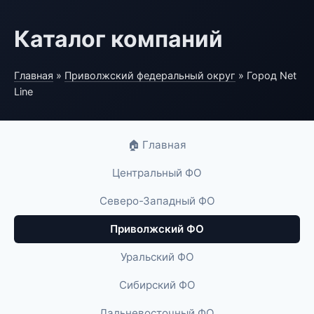
Каталог компаний
Главная
»
Приволжский федеральный округ
» Город Net
Line
🏠 Главная
Центральный ФО
Северо-Западный ФО
Приволжский ФО
Уральский ФО
Сибирский ФО
Дальневосточный ФО