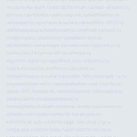
muraviovka-park.ru
worldofwoman.ru
clean-dreams.ru
arkrym.ru
kristinita.ru
dircomputer.ru
healthenter.ru
textexperts.ru
pivnaya-kruzhka.ru
kinofilmy-2021.ru
demolalapaluza.ru
tanyavanya.ru
remstir-tolyatti.ru
msdip.ru
jdol.ru
sokolovr.ru
newtech-spb.ru
rezemkleim.ru
massage-tai.ru
seonub.ru
zvonitut.ru
biolisichka24.ru
mncraft-download.ru
algoritm-sistema.ru
godflesh.ru
ru-industria.ru
zebra-tlt.ru
okna-proficom.ru
erynok.ru
onlinekinospace.ru
startupstudio-fefu.ru
zarges-ru.ru
gegenjustizunrecht.ru
autobalashov.ru
utrovortu.ru
spiski-firm.ru
elara-m.ru
kinomusorka.ru
mkcslava.ru
2bets.ru
vintovoykompressor.ru
birminghamvsfulham.ru
sarmat-komp.ru
pioneeri.ru
amadis-chocolate.ru
shkurki-karakulya.ru
kanotiforet.spb.ru
tutmassage.ru
ecolog.org.ru
praga.spb.ru
falcorussia.ru
autodoctorservis.ru
kamertondom.spb.ru
net-life.net.ru
avto-vozim.ru