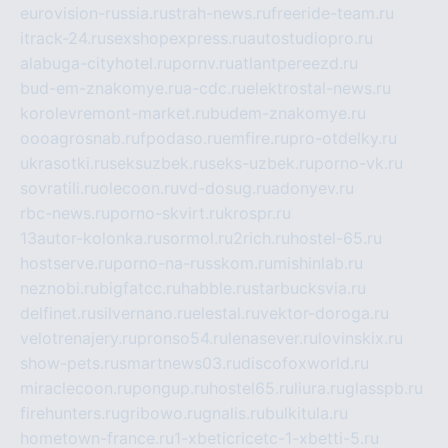
eurovision-russia.ru
strah-news.ru
freeride-team.ru
itrack-24.ru
sexshopexpress.ru
autostudiopro.ru
alabuga-cityhotel.ru
pornv.ru
atlantpereezd.ru
bud-em-znakomye.ru
a-cdc.ru
elektrostal-news.ru
korolevremont-market.ru
budem-znakomye.ru
oooagrosnab.ru
fpodaso.ru
emfire.ru
pro-otdelky.ru
ukrasotki.ru
seksuzbek.ru
seks-uzbek.ru
porno-vk.ru
sovratili.ru
olecoon.ru
vd-dosug.ru
adonyev.ru
rbc-news.ru
porno-skvirt.ru
krospr.ru
13autor-kolonka.ru
sormol.ru
2rich.ru
hostel-65.ru
hostserve.ru
porno-na-russkom.ru
mishinlab.ru
neznobi.ru
bigfatcc.ru
habble.ru
starbucksvia.ru
delfinet.ru
silvernano.ru
elestal.ru
vektor-doroga.ru
velotrenajery.ru
pronso54.ru
lenasever.ru
lovinskix.ru
show-pets.ru
smartnews03.ru
discofoxworld.ru
miraclecoon.ru
pongup.ru
hostel65.ru
liura.ru
glasspb.ru
firehunters.ru
gribowo.ru
gnalis.ru
bulkitula.ru
hometown-france.ru
1-xbeticricetc-1-xbetti-5.ru