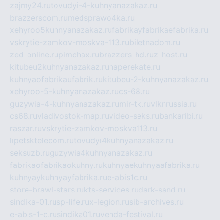
zajmy24.ru
tovudyi-4-kuhnyanazakaz.ru
brazzerscom.ru
medsprawo4ka.ru
xehyroo5kuhnyanazakaz.ru
fabrikayfabrikaefabrika.ru
vskrytie-zamkov-moskva-113.ru
biletnadom.ru
zed-online.ru
pimchax.ru
brazzers-hd.ru
z-host.ru
kitubeu2kuhnyanazakaz.ru
naperekate.ru
kuhnyaofabrikaufabrik.ru
kitubeu-2-kuhnyanazakaz.ru
xehyroo-5-kuhnyanazakaz.ru
cs-68.ru
guzywia-4-kuhnyanazakaz.ru
mir-tk.ru
vlknrussia.ru
cs68.ru
vladivostok-map.ru
video-seks.ru
bankaribi.ru
raszar.ru
vskrytie-zamkov-moskva113.ru
lipetsktelecom.ru
tovudyi4kuhnyanazakaz.ru
seksuzb.ru
guzywia4kuhnyanazakaz.ru
fabrikaofabrikaokuhny.ru
kuhnyaekuhnyaafabrika.ru
kuhnyaykuhnyayfabrika.ru
e-abis1c.ru
store-brawl-stars.ru
kts-services.ru
dark-sand.ru
sindika-01.ru
sp-life.ru
x-legion.ru
sib-archives.ru
e-abis-1-c.ru
sindika01.ru
venda-festival.ru