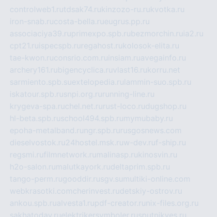
controlweb1.ru
tdsak74.ru
kinzozo-ru.ru
kvotka.ru
iron-snab.ru
costa-bella.ru
eugrus.pp.ru
associaciya39.ru
primexpo.spb.ru
bezmorchin.ru
ia2.ru
cpt21.ru
ispecspb.ru
regahost.ru
kolosok-elita.ru
tae-kwon.ru
consrio.com.ru
insiam.ru
avegainfo.ru
archery161.ru
bigencyclica.ru
vlast16.ru
korru.net
sarmiento.spb.su
extelopedia.ru
lammin-suo.spb.ru
iskatour.spb.ru
snpi.org.ru
running-line.ru
krygeva-spa.ru
chel.net.ru
rust-loco.ru
dugshop.ru
hl-beta.spb.ru
school494.spb.ru
mymubaby.ru
epoha-metalband.ru
ngr.spb.ru
rusgosnews.com
dieselvostok.ru
24hostel.msk.ru
w-dev.ru
f-ship.ru
regsmi.ru
filmnetwork.ru
malinasp.ru
kinosvin.ru
h2o-salon.ru
malutkayork.ru
deltaprim.spb.ru
tango-perm.ru
gooddir.ru
sgv.su
multiki-online.com
webkrasotki.com
cherinvest.ru
detskiy-ostrov.ru
ankou.spb.ru
alvesta1.ru
pdf-creator.ru
nix-files.org.ru
sakhatoday.ru
elektrikersymboler.ru
sputnikyes.ru