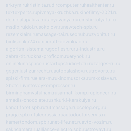
arkrym.ru
kristinita.ru
dircomputer.ru
healthenter.ru
textexperts.ru
pivnaya-kruzhka.ru
kinofilmy-2021.ru
demolalapaluza.ru
tanyavanya.ru
remstir-tolyatti.ru
msdip.ru
jdol.ru
sokolovr.ru
newtech-spb.ru
rezemkleim.ru
massage-tai.ru
seonub.ru
zvonitut.ru
biolisichka24.ru
mncraft-download.ru
algoritm-sistema.ru
godflesh.ru
ru-industria.ru
zebra-tlt.ru
okna-proficom.ru
erynok.ru
onlinekinospace.ru
startupstudio-fefu.ru
zarges-ru.ru
gegenjustizunrecht.ru
autobalashov.ru
utrovortu.ru
spiski-firm.ru
elara-m.ru
kinomusorka.ru
mkcslava.ru
2bets.ru
vintovoykompressor.ru
birminghamvsfulham.ru
sarmat-komp.ru
pioneeri.ru
amadis-chocolate.ru
shkurki-karakulya.ru
kanotiforet.spb.ru
tutmassage.ru
ecolog.org.ru
praga.spb.ru
falcorussia.ru
autodoctorservis.ru
kamertondom.spb.ru
net-life.net.ru
avto-vozim.ru
sakhcamera.ru
alliance-electro.spb.ru
stroyavt.ru