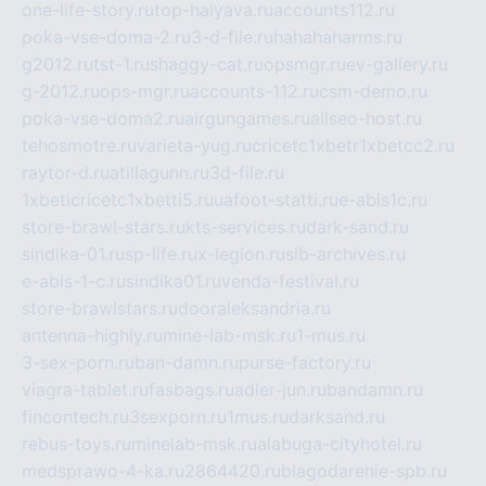
one-life-story.ru
top-halyava.ru
accounts112.ru
poka-vse-doma-2.ru
3-d-file.ru
hahahaharms.ru
g2012.ru
tst-1.ru
shaggy-cat.ru
opsmgr.ru
ev-gallery.ru
g-2012.ru
ops-mgr.ru
accounts-112.ru
csm-demo.ru
poka-vse-doma2.ru
airgungames.ru
allseo-host.ru
tehosmotre.ru
varieta-yug.ru
cricetc1xbetr1xbetcc2.ru
raytor-d.ru
atillagunn.ru
3d-file.ru
1xbeticricetc1xbetti5.ru
uafoot-statti.ru
e-abis1c.ru
store-brawl-stars.ru
kts-services.ru
dark-sand.ru
sindika-01.ru
sp-life.ru
x-legion.ru
sib-archives.ru
e-abis-1-c.ru
sindika01.ru
venda-festival.ru
store-brawlstars.ru
dooraleksandria.ru
antenna-highly.ru
mine-lab-msk.ru
1-mus.ru
3-sex-porn.ru
ban-damn.ru
purse-factory.ru
viagra-tablet.ru
fasbags.ru
adler-jun.ru
bandamn.ru
fincontech.ru
3sexporn.ru
1mus.ru
darksand.ru
rebus-toys.ru
minelab-msk.ru
alabuga-cityhotel.ru
medsprawo-4-ka.ru
2864420.ru
blagodarenie-spb.ru