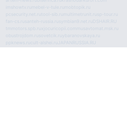
imshowtv.ru
mebel-v-tule.ru
mobtopik.ru
pcsecurity.net.ru
tool-sib.ru
multimetrunit.ru
sp-tour.ru
fan-cs.ru
santeh-russia.ru
symbian9.net.ru
DSHAIR.RU
tmmotors.spb.ru
xjocuricopii.com
musavtomat.msk.ru
obustrojdom.ru
sovetcik.ru
ybaranovskaya.ru
ppknews.ru
cult-alshei.ru
JAPANRUSSIA.RU
proekciyamebel.ru
imper-finans.ru
rim.org.ru
glamourai.ru
brassminus.ru
zabor-pro.ru
ftn.pp.ru
dorogoe58.ru
laimengpacker.ru
kuzova-zapchasti.ru
sageerp.ru
taxodrom.ru
dsrazvitie.ru
hardcity.net.ru
ratinghomegames.ru
topservice25.ru
gubernyan.ru
gtglasslined.ru
ii4.ru
tssport.spb.ru
andorra24.com
blackwallstreet.ru
oboimos.ru
optim-doors.com.ru
ikuch.ru
nycr.org.ru
npa21.ru
vremya-ch.spb.ru
desert000.ru
ivtorgi.ru
ifiori.ru
catalog-statei.ru
dcv.org.ru
spetsmaster174.ru
ipkameryhiseeu.ru
dum26.ru
ruspol.spb.ru
fr-opendp.ru
kam-solnyshko.ru