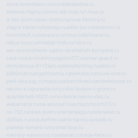
store-brawlstars.ru
dooraleksandria.ru
antenna-highly.ru
mine-lab-msk.ru
1-mus.ru
3-sex-porn.ru
ban-damn.ru
purse-factory.ru
viagra-tablet.ru
fasbags.ru
adler-jun.ru
bandamn.ru
fincontech.ru
3sexporn.ru
1mus.ru
darksand.ru
rebus-toys.ru
minelab-msk.ru
rtdco.ru
seo-prodvizhenie-sajtov-stroitelnyh-kompanij.ru
card-voice.ru
rulonnyygazon177.ru
snow-guard.ru
domizbrusa-9x12spb.ru
demaholding.ru
aalse.ru
a380club.ru
argentinamia.ru
perkoka.ru
movie-one.ru
perk-oka.ru
g-octopus.ru
sibarchives.ru
andreislyusar.ru
naruto-x.ru
pursefactory.ru
tor-lyubov-i-grom.ru
spayderhed-2022.ru
movieone.ru
evro-dez.ru
webamator.ru
ma-absolut1.ru
avtopomosch27.ru
nv-750.ru
news-plain.ru
nertansaga.ru
delanalad.ru
dizfiles.ru
youtubefree.ru
aria-family.ru
roadli.ru
planeta-samara.ru
mysmartbuy.ru
matrasy-kemerovo.ru
ashanet.ru
trade-farm.ru