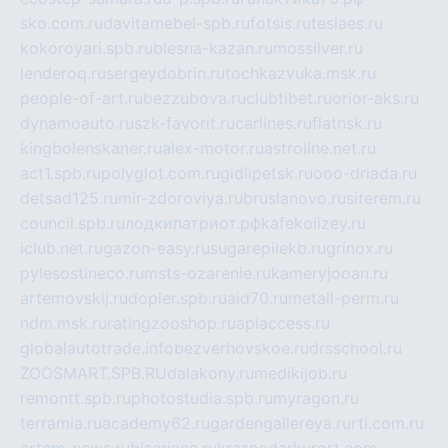
sko.com.ru
davitamebel-spb.ru
fotsis.ru
tesiaes.ru
kokoroyari.spb.ru
blesna-kazan.ru
mossilver.ru
lenderoq.ru
sergeydobrin.ru
tochkazvuka.msk.ru
people-of-art.ru
bezzubova.ru
clubtibet.ru
orior-aks.ru
dynamoauto.ru
szk-favorit.ru
carlines.ru
flatnsk.ru
kingbolenskaner.ru
alex-motor.ru
astroline.net.ru
act1.spb.ru
polyglot.com.ru
gidlipetsk.ru
ooo-driada.ru
detsad125.ru
mir-zdoroviya.ru
bruslanovo.ru
siterem.ru
council.spb.ru
лодкипатриот.рф
kafekolizey.ru
iclub.net.ru
gazon-easy.ru
sugarepilekb.ru
grinox.ru
pylesostineco.ru
msts-ozarenie.ru
kameryjooan.ru
artemovskij.ru
dopler.spb.ru
aid70.ru
metall-perm.ru
ndm.msk.ru
ratingzooshop.ru
apiaccess.ru
globalautotrade.info
bezverhovskoe.ru
drsschool.ru
ZOOSMART.SPB.RU
dalakony.ru
medikijob.ru
remontt.spb.ru
photostudia.spb.ru
myragon.ru
terramia.ru
academy62.ru
gardengallereya.ru
rti.com.ru
artem-news.ru
biserinca.ru
krasnodarkurort.com