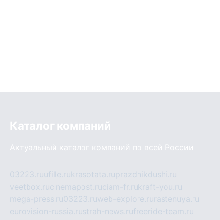
Каталог компаний
Актуальный каталог компаний по всей России
03223.ru
ufille.ru
krasotata.ru
prazdnikdushi.ru
veetbox.ru
cinemapost.ru
ciam-fr.ru
kraft-you.ru
mega-press.ru
03223.ru
web-explore.ru
rastenuya.ru
eurovision-russia.ru
strah-news.ru
freeride-team.ru