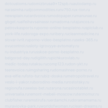
dotcustoms.ru
domizbrusa9x12spb.ru
autodamp.ru
narasimha.ru
djcommodities.ru
nv750.ru
x-ton.ru
newsplain.ru
cardvoice.ru
modopaper.ru
manunae.ru
gbget.ru
alfeihavsalnassr.ru
madoma.ru
tajuncos.ru
petrovkasports.ru
porno-online-besplatno.ru
splclub.ru
york-life.ru
doroga-expo.ru
ribery.ru
cleanmedicine.ru
slovar-ivrit.ru
porno-video-besplatno.ru
seks-365.ru
ovucontrol.ru
sloty-igrovyye-avtomaty.ru
ru-industriya.ru
russkoe-porno-besplatno.ru
belgorod-day.ru
digilith.ru
pichkurovlab.ru
medic-today.ru
taksu.ru
comp123.ru
don-ykt.ru
teensvoice.ru
imgsharing.ru
domashnee-porno.ru
eva-elfie.ru
foto-tur.ru
biz-doska.ru
metropoltravel.ru
veslo-i-yakor.ru
borodino-media.ru
rostotsky.ru
regionufa.ru
weiss-bet.ru
zaryna.ru
casinotablet.ru
universalia.ru
remont-mebeli-moscow.ru
termomur.ru
clubfisher.ru
remstirufa.ru
erdamchi.ru
doramamama.ru
muraviovka-park.ru
worldofwoman.ru
clean-dreams.ru