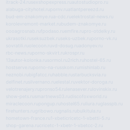
itrack-24.ru
sexshopexpress.ru
autostudiopro.ru
alabuga-cityhotel.ru
pornv.ru
atlantpereezd.ru
bud-em-znakomye.ru
a-cdc.ru
elektrostal-news.ru
korolevremont-market.ru
budem-znakomye.ru
oooagrosnab.ru
fpodaso.ru
emfire.ru
pro-otdelky.ru
ukrasotki.ru
seksuzbek.ru
seks-uzbek.ru
porno-vk.ru
sovratili.ru
olecoon.ru
vd-dosug.ru
adonyev.ru
rbc-news.ru
porno-skvirt.ru
krospr.ru
13autor-kolonka.ru
sormol.ru
2rich.ru
hostel-65.ru
hostserve.ru
porno-na-russkom.ru
mishinlab.ru
neznobi.ru
bigfatcc.ru
habble.ru
starbucksvia.ru
delfinet.ru
silvernano.ru
elestal.ru
vektor-doroga.ru
velotrenajery.ru
pronso54.ru
lenasever.ru
lovinskix.ru
show-pets.ru
smartnews03.ru
discofoxworld.ru
miraclecoon.ru
pongup.ru
hostel65.ru
liura.ru
glasspb.ru
firehunters.ru
gribowo.ru
gnalis.ru
bulkitula.ru
hometown-france.ru
1-xbeticricetc-1-xbetti-5.ru
shop-garena.ru
cricetc-1-xbetr-1-xbetcc-2.ru