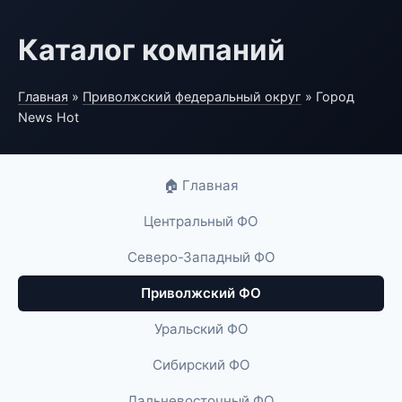
Каталог компаний
Главная
»
Приволжский федеральный округ
» Город
News Hot
🏠 Главная
Центральный ФО
Северо-Западный ФО
Приволжский ФО
Уральский ФО
Сибирский ФО
Дальневосточный ФО