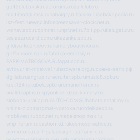
golf2club.msk.ru
aeforums.ru
zallclub.ru
multimodal.msk.ru
habaigry.ru
haikko.ru
sobakopedia.ru
isz-fest.ru
ewnc.info
screensaver-clock.net.ru
volnav.spb.ru
comnat.ru
npf.net.ru
7bit.pp.ru
kalugatur.ru
tesiaes.ru
card.com.ru
kazanka.spb.ru
gildiya-kuznecov.ru
kameryboavision.ru
griffoncom.spb.ru
fabrika-emotsiy.ru
PARK-MATROSOVA.RU
agat.spb.ru
avtoyurist-moskva1.ru
hardware.org.ru
схема-авто.рф
dg-lab.ru
angrup.ru
recruiter.spb.ru
music8.spb.ru
krsk124.ru
kubok.spb.ru
romanofforex.ru
analitikaplus.ru
spyonline.ru
zosikamery.ru
sloboda-ural.pp.ru
AUTO-COM.SU
hohota.net
alimy.ru
online-z.com
aromat-vostoka.ru
otdelkaexp.ru
mobilvest.ru
bbd.net.ru
mebelshop.msk.ru
smp-forum.ru
bastion-td.ru
kosmoscreative.ru
avrmotors.ru
art-galadesign.ru
tiffany-c.ru
ecostep-samara.ru
d-p.spb.ru
галактика73.рф