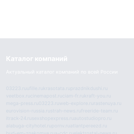
Каталог компаний
Актуальный каталог компаний по всей России
03223.ru
ufille.ru
krasotata.ru
prazdnikdushi.ru
veetbox.ru
cinemapost.ru
ciam-fr.ru
kraft-you.ru
mega-press.ru
03223.ru
web-explore.ru
rastenuya.ru
eurovision-russia.ru
strah-news.ru
freeride-team.ru
itrack-24.ru
sexshopexpress.ru
autostudiopro.ru
alabuga-cityhotel.ru
pornv.ru
atlantpereezd.ru
bud-em-znakomye.ru
a-cdc.ru
elektrostal-news.ru