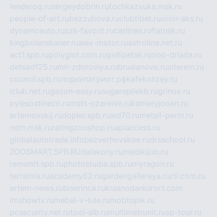
lenderoq.ru
sergeydobrin.ru
tochkazvuka.msk.ru
people-of-art.ru
bezzubova.ru
clubtibet.ru
orior-aks.ru
dynamoauto.ru
szk-favorit.ru
carlines.ru
flatnsk.ru
kingbolenskaner.ru
alex-motor.ru
astroline.net.ru
act1.spb.ru
polyglot.com.ru
gidlipetsk.ru
ooo-driada.ru
detsad125.ru
mir-zdoroviya.ru
bruslanovo.ru
siterem.ru
council.spb.ru
лодкипатриот.рф
kafekolizey.ru
iclub.net.ru
gazon-easy.ru
sugarepilekb.ru
grinox.ru
pylesostineco.ru
msts-ozarenie.ru
kameryjooan.ru
artemovskij.ru
dopler.spb.ru
aid70.ru
metall-perm.ru
ndm.msk.ru
ratingzooshop.ru
apiaccess.ru
globalautotrade.info
bezverhovskoe.ru
drsschool.ru
ZOOSMART.SPB.RU
dalakony.ru
medikijob.ru
remontt.spb.ru
photostudia.spb.ru
myragon.ru
terramia.ru
academy62.ru
gardengallereya.ru
rti.com.ru
artem-news.ru
biserinca.ru
krasnodarkurort.com
imshowtv.ru
mebel-v-tule.ru
mobtopik.ru
pcsecurity.net.ru
tool-sib.ru
multimetrunit.ru
sp-tour.ru