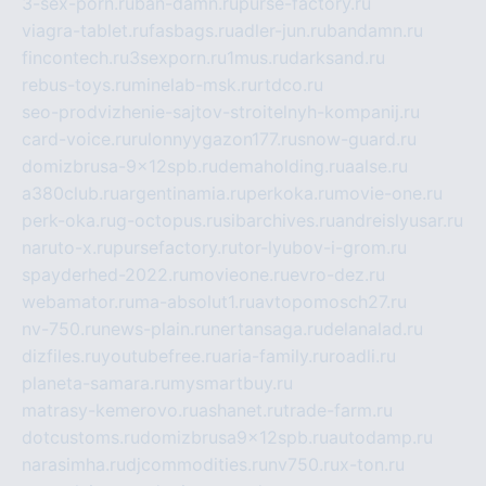
3-sex-porn.ru
ban-damn.ru
purse-factory.ru
viagra-tablet.ru
fasbags.ru
adler-jun.ru
bandamn.ru
fincontech.ru
3sexporn.ru
1mus.ru
darksand.ru
rebus-toys.ru
minelab-msk.ru
rtdco.ru
seo-prodvizhenie-sajtov-stroitelnyh-kompanij.ru
card-voice.ru
rulonnyygazon177.ru
snow-guard.ru
domizbrusa-9x12spb.ru
demaholding.ru
aalse.ru
a380club.ru
argentinamia.ru
perkoka.ru
movie-one.ru
perk-oka.ru
g-octopus.ru
sibarchives.ru
andreislyusar.ru
naruto-x.ru
pursefactory.ru
tor-lyubov-i-grom.ru
spayderhed-2022.ru
movieone.ru
evro-dez.ru
webamator.ru
ma-absolut1.ru
avtopomosch27.ru
nv-750.ru
news-plain.ru
nertansaga.ru
delanalad.ru
dizfiles.ru
youtubefree.ru
aria-family.ru
roadli.ru
planeta-samara.ru
mysmartbuy.ru
matrasy-kemerovo.ru
ashanet.ru
trade-farm.ru
dotcustoms.ru
domizbrusa9x12spb.ru
autodamp.ru
narasimha.ru
djcommodities.ru
nv750.ru
x-ton.ru