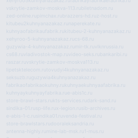
xehyroo5kuhnyanazakaz.ru
fabrikayfabrikaefabrika.ru
vskrytie-zamkov-moskva-113.ru
biletnadom.ru
zed-online.ru
pimchax.ru
brazzers-hd.ru
z-host.ru
kitubeu2kuhnyanazakaz.ru
naperekate.ru
kuhnyaofabrikaufabrik.ru
kitubeu-2-kuhnyanazakaz.ru
xehyroo-5-kuhnyanazakaz.ru
cs-68.ru
guzywia-4-kuhnyanazakaz.ru
mir-tk.ru
vlknrussia.ru
cs68.ru
vladivostok-map.ru
video-seks.ru
bankaribi.ru
raszar.ru
vskrytie-zamkov-moskva113.ru
lipetsktelecom.ru
tovudyi4kuhnyanazakaz.ru
seksuzb.ru
guzywia4kuhnyanazakaz.ru
fabrikaofabrikaokuhny.ru
kuhnyaekuhnyaafabrika.ru
kuhnyaykuhnyayfabrika.ru
e-abis1c.ru
store-brawl-stars.ru
kts-services.ru
dark-sand.ru
sindika-01.ru
sp-life.ru
x-legion.ru
sib-archives.ru
e-abis-1-c.ru
sindika01.ru
venda-festival.ru
store-brawlstars.ru
dooraleksandria.ru
antenna-highly.ru
mine-lab-msk.ru
1-mus.ru