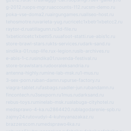
g-2012.ru
ops-mgr.ru
accounts-112.ru
csm-demo.ru
poka-vse-doma2.ru
airgungames.ru
allseo-host.ru
tehosmotre.ru
varieta-yug.ru
cricetc1xbetr1xbetcc2.ru
raytor-d.ru
atillagunn.ru
3d-file.ru
1xbeticricetc1xbetti5.ru
uafoot-statti.ru
e-abis1c.ru
store-brawl-stars.ru
kts-services.ru
dark-sand.ru
sindika-01.ru
sp-life.ru
x-legion.ru
sib-archives.ru
e-abis-1-c.ru
sindika01.ru
venda-festival.ru
store-brawlstars.ru
dooraleksandria.ru
antenna-highly.ru
mine-lab-msk.ru
1-mus.ru
3-sex-porn.ru
ban-damn.ru
purse-factory.ru
viagra-tablet.ru
fasbags.ru
adler-jun.ru
bandamn.ru
fincontech.ru
3sexporn.ru
1mus.ru
darksand.ru
rebus-toys.ru
minelab-msk.ru
alabuga-cityhotel.ru
medsprawo-4-ka.ru
2864420.ru
blagodarenie-spb.ru
zajmy24.ru
tovudyi-4-kuhnyanazakaz.ru
brazzerscom.ru
medsprawo4ka.ru