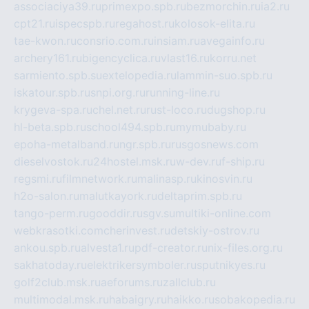
associaciya39.ru
primexpo.spb.ru
bezmorchin.ru
ia2.ru
cpt21.ru
ispecspb.ru
regahost.ru
kolosok-elita.ru
tae-kwon.ru
consrio.com.ru
insiam.ru
avegainfo.ru
archery161.ru
bigencyclica.ru
vlast16.ru
korru.net
sarmiento.spb.su
extelopedia.ru
lammin-suo.spb.ru
iskatour.spb.ru
snpi.org.ru
running-line.ru
krygeva-spa.ru
chel.net.ru
rust-loco.ru
dugshop.ru
hl-beta.spb.ru
school494.spb.ru
mymubaby.ru
epoha-metalband.ru
ngr.spb.ru
rusgosnews.com
dieselvostok.ru
24hostel.msk.ru
w-dev.ru
f-ship.ru
regsmi.ru
filmnetwork.ru
malinasp.ru
kinosvin.ru
h2o-salon.ru
malutkayork.ru
deltaprim.spb.ru
tango-perm.ru
gooddir.ru
sgv.su
multiki-online.com
webkrasotki.com
cherinvest.ru
detskiy-ostrov.ru
ankou.spb.ru
alvesta1.ru
pdf-creator.ru
nix-files.org.ru
sakhatoday.ru
elektrikersymboler.ru
sputnikyes.ru
golf2club.msk.ru
aeforums.ru
zallclub.ru
multimodal.msk.ru
habaigry.ru
haikko.ru
sobakopedia.ru