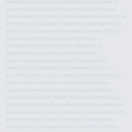
newsplain.ru
cardvoice.ru
modopaper.ru
manunae.ru
gbget.ru
alfeihavsalnassr.ru
madoma.ru
tajuncos.ru
petrovkasports.ru
porno-online-besplatno.ru
splclub.ru
york-life.ru
doroga-expo.ru
ribery.ru
cleanmedicine.ru
slovar-ivrit.ru
porno-video-besplatno.ru
seks-365.ru
ovucontrol.ru
sloty-igrovyye-avtomaty.ru
ru-industriya.ru
russkoe-porno-besplatno.ru
belgorod-day.ru
digilith.ru
pichkurovlab.ru
medic-today.ru
taksu.ru
comp123.ru
don-ykt.ru
teensvoice.ru
imgsharing.ru
domashnee-porno.ru
eva-elfie.ru
foto-tur.ru
biz-doska.ru
metropoltravel.ru
veslo-i-yakor.ru
borodino-media.ru
rostotsky.ru
regionufa.ru
weiss-bet.ru
zaryna.ru
casinotablet.ru
universalia.ru
remont-mebeli-moscow.ru
termomur.ru
clubfisher.ru
remstirufa.ru
erdamchi.ru
doramamama.ru
muraviovka-park.ru
worldofwoman.ru
clean-dreams.ru
arkrym.ru
kristinita.ru
dircomputer.ru
healthenter.ru
textexperts.ru
pivnaya-kruzhka.ru
kinofilmy-2021.ru