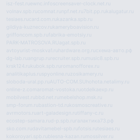
isz-fest.ru
ewnc.info
screensaver-clock.net.ru
volnav.spb.ru
comnat.ru
npf.net.ru
7bit.pp.ru
kalugatur.ru
tesiaes.ru
card.com.ru
kazanka.spb.ru
gildiya-kuznecov.ru
kameryboavision.ru
griffoncom.spb.ru
fabrika-emotsiy.ru
PARK-MATROSOVA.RU
agat.spb.ru
avtoyurist-moskva1.ru
hardware.org.ru
схема-авто.рф
dg-lab.ru
angrup.ru
recruiter.spb.ru
music8.spb.ru
krsk124.ru
kubok.spb.ru
romanofforex.ru
analitikaplus.ru
spyonline.ru
zosikamery.ru
sloboda-ural.pp.ru
AUTO-COM.SU
hohota.net
alimy.ru
online-z.com
aromat-vostoka.ru
otdelkaexp.ru
mobilvest.ru
bbd.net.ru
mebelshop.msk.ru
smp-forum.ru
bastion-td.ru
kosmoscreative.ru
avrmotors.ru
art-galadesign.ru
tiffany-c.ru
ecostep-samara.ru
d-p.spb.ru
галактика73.рф
sko.com.ru
davitamebel-spb.ru
fotsis.ru
tesiaes.ru
kokoroyari.spb.ru
blesna-kazan.ru
mossilver.ru