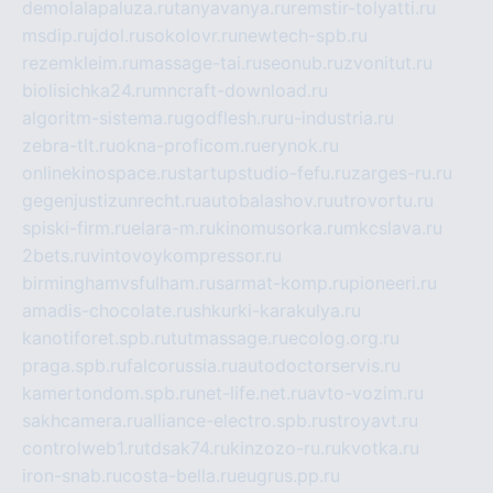
demolalapaluza.ru
tanyavanya.ru
remstir-tolyatti.ru
msdip.ru
jdol.ru
sokolovr.ru
newtech-spb.ru
rezemkleim.ru
massage-tai.ru
seonub.ru
zvonitut.ru
biolisichka24.ru
mncraft-download.ru
algoritm-sistema.ru
godflesh.ru
ru-industria.ru
zebra-tlt.ru
okna-proficom.ru
erynok.ru
onlinekinospace.ru
startupstudio-fefu.ru
zarges-ru.ru
gegenjustizunrecht.ru
autobalashov.ru
utrovortu.ru
spiski-firm.ru
elara-m.ru
kinomusorka.ru
mkcslava.ru
2bets.ru
vintovoykompressor.ru
birminghamvsfulham.ru
sarmat-komp.ru
pioneeri.ru
amadis-chocolate.ru
shkurki-karakulya.ru
kanotiforet.spb.ru
tutmassage.ru
ecolog.org.ru
praga.spb.ru
falcorussia.ru
autodoctorservis.ru
kamertondom.spb.ru
net-life.net.ru
avto-vozim.ru
sakhcamera.ru
alliance-electro.spb.ru
stroyavt.ru
controlweb1.ru
tdsak74.ru
kinzozo-ru.ru
kvotka.ru
iron-snab.ru
costa-bella.ru
eugrus.pp.ru