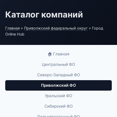
Каталог компаний
Главная
»
Приволжский федеральный округ
» Город
Online Hub
🏠 Главная
Центральный ФО
Северо-Западный ФО
Приволжский ФО
Уральский ФО
Сибирский ФО
Дальневосточный ФО