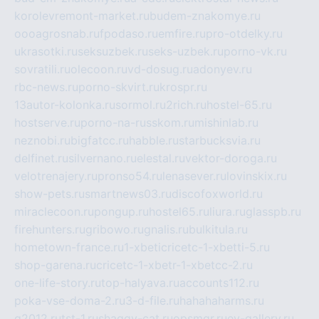
korolevremont-market.ru
budem-znakomye.ru
oooagrosnab.ru
fpodaso.ru
emfire.ru
pro-otdelky.ru
ukrasotki.ru
seksuzbek.ru
seks-uzbek.ru
porno-vk.ru
sovratili.ru
olecoon.ru
vd-dosug.ru
adonyev.ru
rbc-news.ru
porno-skvirt.ru
krospr.ru
13autor-kolonka.ru
sormol.ru
2rich.ru
hostel-65.ru
hostserve.ru
porno-na-russkom.ru
mishinlab.ru
neznobi.ru
bigfatcc.ru
habble.ru
starbucksvia.ru
delfinet.ru
silvernano.ru
elestal.ru
vektor-doroga.ru
velotrenajery.ru
pronso54.ru
lenasever.ru
lovinskix.ru
show-pets.ru
smartnews03.ru
discofoxworld.ru
miraclecoon.ru
pongup.ru
hostel65.ru
liura.ru
glasspb.ru
firehunters.ru
gribowo.ru
gnalis.ru
bulkitula.ru
hometown-france.ru
1-xbeticricetc-1-xbetti-5.ru
shop-garena.ru
cricetc-1-xbetr-1-xbetcc-2.ru
one-life-story.ru
top-halyava.ru
accounts112.ru
poka-vse-doma-2.ru
3-d-file.ru
hahahaharms.ru
g2012.ru
tst-1.ru
shaggy-cat.ru
opsmgr.ru
ev-gallery.ru