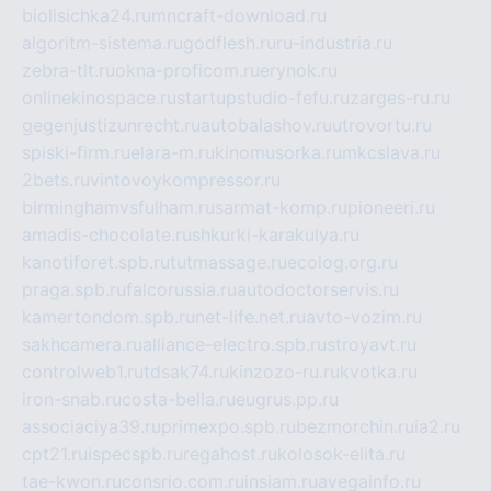
biolisichka24.ru
mncraft-download.ru
algoritm-sistema.ru
godflesh.ru
ru-industria.ru
zebra-tlt.ru
okna-proficom.ru
erynok.ru
onlinekinospace.ru
startupstudio-fefu.ru
zarges-ru.ru
gegenjustizunrecht.ru
autobalashov.ru
utrovortu.ru
spiski-firm.ru
elara-m.ru
kinomusorka.ru
mkcslava.ru
2bets.ru
vintovoykompressor.ru
birminghamvsfulham.ru
sarmat-komp.ru
pioneeri.ru
amadis-chocolate.ru
shkurki-karakulya.ru
kanotiforet.spb.ru
tutmassage.ru
ecolog.org.ru
praga.spb.ru
falcorussia.ru
autodoctorservis.ru
kamertondom.spb.ru
net-life.net.ru
avto-vozim.ru
sakhcamera.ru
alliance-electro.spb.ru
stroyavt.ru
controlweb1.ru
tdsak74.ru
kinzozo-ru.ru
kvotka.ru
iron-snab.ru
costa-bella.ru
eugrus.pp.ru
associaciya39.ru
primexpo.spb.ru
bezmorchin.ru
ia2.ru
cpt21.ru
ispecspb.ru
regahost.ru
kolosok-elita.ru
tae-kwon.ru
consrio.com.ru
insiam.ru
avegainfo.ru