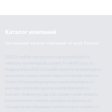
Каталог компаний
Актуальный каталог компаний по всей России
03223.ru
ufille.ru
krasotata.ru
prazdnikdushi.ru
veetbox.ru
cinemapost.ru
ciam-fr.ru
kraft-you.ru
mega-press.ru
03223.ru
web-explore.ru
rastenuya.ru
eurovision-russia.ru
strah-news.ru
freeride-team.ru
itrack-24.ru
sexshopexpress.ru
autostudiopro.ru
alabuga-cityhotel.ru
pornv.ru
atlantpereezd.ru
bud-em-znakomye.ru
a-cdc.ru
elektrostal-news.ru
korolevremont-market.ru
budem-znakomye.ru
oooagrosnab.ru
fpodaso.ru
emfire.ru
pro-otdelky.ru