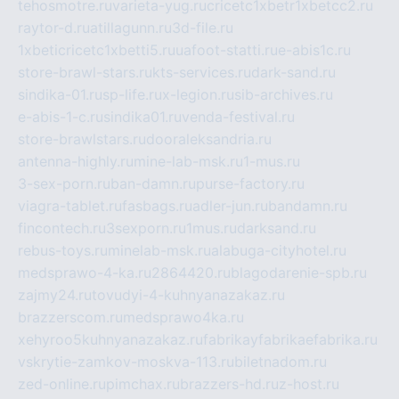
tehosmotre.ru
varieta-yug.ru
cricetc1xbetr1xbetcc2.ru
raytor-d.ru
atillagunn.ru
3d-file.ru
1xbeticricetc1xbetti5.ru
uafoot-statti.ru
e-abis1c.ru
store-brawl-stars.ru
kts-services.ru
dark-sand.ru
sindika-01.ru
sp-life.ru
x-legion.ru
sib-archives.ru
e-abis-1-c.ru
sindika01.ru
venda-festival.ru
store-brawlstars.ru
dooraleksandria.ru
antenna-highly.ru
mine-lab-msk.ru
1-mus.ru
3-sex-porn.ru
ban-damn.ru
purse-factory.ru
viagra-tablet.ru
fasbags.ru
adler-jun.ru
bandamn.ru
fincontech.ru
3sexporn.ru
1mus.ru
darksand.ru
rebus-toys.ru
minelab-msk.ru
alabuga-cityhotel.ru
medsprawo-4-ka.ru
2864420.ru
blagodarenie-spb.ru
zajmy24.ru
tovudyi-4-kuhnyanazakaz.ru
brazzerscom.ru
medsprawo4ka.ru
xehyroo5kuhnyanazakaz.ru
fabrikayfabrikaefabrika.ru
vskrytie-zamkov-moskva-113.ru
biletnadom.ru
zed-online.ru
pimchax.ru
brazzers-hd.ru
z-host.ru