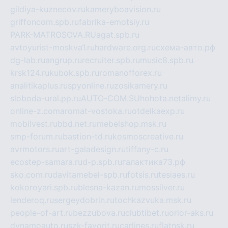
gildiya-kuznecov.ru
kameryboavision.ru
griffoncom.spb.ru
fabrika-emotsiy.ru
PARK-MATROSOVA.RU
agat.spb.ru
avtoyurist-moskva1.ru
hardware.org.ru
схема-авто.рф
dg-lab.ru
angrup.ru
recruiter.spb.ru
music8.spb.ru
krsk124.ru
kubok.spb.ru
romanofforex.ru
analitikaplus.ru
spyonline.ru
zosikamery.ru
sloboda-ural.pp.ru
AUTO-COM.SU
hohota.net
alimy.ru
online-z.com
aromat-vostoka.ru
otdelkaexp.ru
mobilvest.ru
bbd.net.ru
mebelshop.msk.ru
smp-forum.ru
bastion-td.ru
kosmoscreative.ru
avrmotors.ru
art-galadesign.ru
tiffany-c.ru
ecostep-samara.ru
d-p.spb.ru
галактика73.рф
sko.com.ru
davitamebel-spb.ru
fotsis.ru
tesiaes.ru
kokoroyari.spb.ru
blesna-kazan.ru
mossilver.ru
lenderoq.ru
sergeydobrin.ru
tochkazvuka.msk.ru
people-of-art.ru
bezzubova.ru
clubtibet.ru
orior-aks.ru
dynamoauto.ru
szk-favorit.ru
carlines.ru
flatnsk.ru