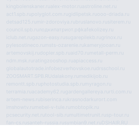
kingbolenskaner.ru
alex-motor.ru
astroline.net.ru
act1.spb.ru
polyglot.com.ru
gidlipetsk.ru
ooo-driada.ru
detsad125.ru
mir-zdoroviya.ru
bruslanovo.ru
siterem.ru
council.spb.ru
лодкипатриот.рф
kafekolizey.ru
iclub.net.ru
gazon-easy.ru
sugarepilekb.ru
grinox.ru
pylesostineco.ru
msts-ozarenie.ru
kameryjooan.ru
artemovskij.ru
dopler.spb.ru
aid70.ru
metall-perm.ru
ndm.msk.ru
ratingzooshop.ru
apiaccess.ru
globalautotrade.info
bezverhovskoe.ru
drsschool.ru
ZOOSMART.SPB.RU
dalakony.ru
medikijob.ru
remontt.spb.ru
photostudia.spb.ru
myragon.ru
terramia.ru
academy62.ru
gardengallereya.ru
rti.com.ru
artem-news.ru
biserinca.ru
krasnodarkurort.com
imshowtv.ru
mebel-v-tule.ru
mobtopik.ru
pcsecurity.net.ru
tool-sib.ru
multimetrunit.ru
sp-tour.ru
fan-cs.ru
santeh-russia.ru
symbian9.net.ru
DSHAIR.RU
tmmotors.spb.ru
xjocuricopii.com
musavtomat.msk.ru
obustrojdom.ru
sovetcik.ru
ybaranovskaya.ru