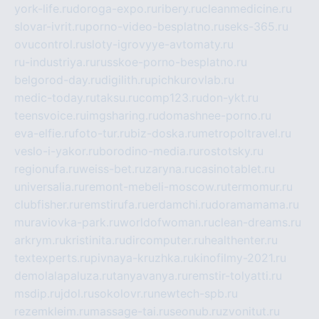
york-life.ru
doroga-expo.ru
ribery.ru
cleanmedicine.ru
slovar-ivrit.ru
porno-video-besplatno.ru
seks-365.ru
ovucontrol.ru
sloty-igrovyye-avtomaty.ru
ru-industriya.ru
russkoe-porno-besplatno.ru
belgorod-day.ru
digilith.ru
pichkurovlab.ru
medic-today.ru
taksu.ru
comp123.ru
don-ykt.ru
teensvoice.ru
imgsharing.ru
domashnee-porno.ru
eva-elfie.ru
foto-tur.ru
biz-doska.ru
metropoltravel.ru
veslo-i-yakor.ru
borodino-media.ru
rostotsky.ru
regionufa.ru
weiss-bet.ru
zaryna.ru
casinotablet.ru
universalia.ru
remont-mebeli-moscow.ru
termomur.ru
clubfisher.ru
remstirufa.ru
erdamchi.ru
doramamama.ru
muraviovka-park.ru
worldofwoman.ru
clean-dreams.ru
arkrym.ru
kristinita.ru
dircomputer.ru
healthenter.ru
textexperts.ru
pivnaya-kruzhka.ru
kinofilmy-2021.ru
demolalapaluza.ru
tanyavanya.ru
remstir-tolyatti.ru
msdip.ru
jdol.ru
sokolovr.ru
newtech-spb.ru
rezemkleim.ru
massage-tai.ru
seonub.ru
zvonitut.ru