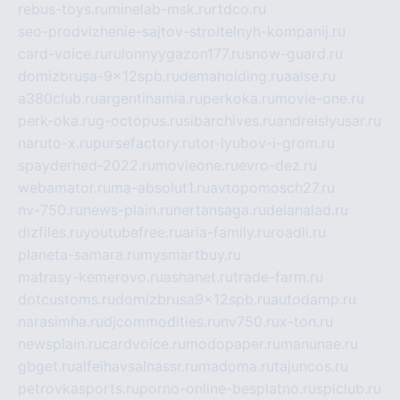
rebus-toys.ru
minelab-msk.ru
rtdco.ru
seo-prodvizhenie-sajtov-stroitelnyh-kompanij.ru
card-voice.ru
rulonnyygazon177.ru
snow-guard.ru
domizbrusa-9x12spb.ru
demaholding.ru
aalse.ru
a380club.ru
argentinamia.ru
perkoka.ru
movie-one.ru
perk-oka.ru
g-octopus.ru
sibarchives.ru
andreislyusar.ru
naruto-x.ru
pursefactory.ru
tor-lyubov-i-grom.ru
spayderhed-2022.ru
movieone.ru
evro-dez.ru
webamator.ru
ma-absolut1.ru
avtopomosch27.ru
nv-750.ru
news-plain.ru
nertansaga.ru
delanalad.ru
dizfiles.ru
youtubefree.ru
aria-family.ru
roadli.ru
planeta-samara.ru
mysmartbuy.ru
matrasy-kemerovo.ru
ashanet.ru
trade-farm.ru
dotcustoms.ru
domizbrusa9x12spb.ru
autodamp.ru
narasimha.ru
djcommodities.ru
nv750.ru
x-ton.ru
newsplain.ru
cardvoice.ru
modopaper.ru
manunae.ru
gbget.ru
alfeihavsalnassr.ru
madoma.ru
tajuncos.ru
petrovkasports.ru
porno-online-besplatno.ru
splclub.ru