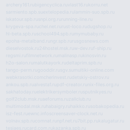
archery161.ru
bigencyclica.ru
vlast16.ru
korru.net
sarmiento.spb.su
extelopedia.ru
lammin-suo.spb.ru
iskatour.spb.ru
snpi.org.ru
running-line.ru
krygeva-spa.ru
chel.net.ru
rust-loco.ru
dugshop.ru
hl-beta.spb.ru
school494.spb.ru
mymubaby.ru
epoha-metalband.ru
ngr.spb.ru
rusgosnews.com
dieselvostok.ru
24hostel.msk.ru
w-dev.ru
f-ship.ru
regsmi.ru
filmnetwork.ru
malinasp.ru
kinosvin.ru
h2o-salon.ru
malutkayork.ru
deltaprim.spb.ru
tango-perm.ru
gooddir.ru
sgv.su
multiki-online.com
webkrasotki.com
cherinvest.ru
detskiy-ostrov.ru
ankou.spb.ru
alvesta1.ru
pdf-creator.ru
nix-files.org.ru
sakhatoday.ru
elektrikersymboler.ru
sputnikyes.ru
golf2club.msk.ru
aeforums.ru
zallclub.ru
multimodal.msk.ru
habaigry.ru
haikko.ru
sobakopedia.ru
isz-fest.ru
ewnc.info
screensaver-clock.net.ru
volnav.spb.ru
comnat.ru
npf.net.ru
7bit.pp.ru
kalugatur.ru
tesiaes.ru
card.com.ru
kazanka.spb.ru