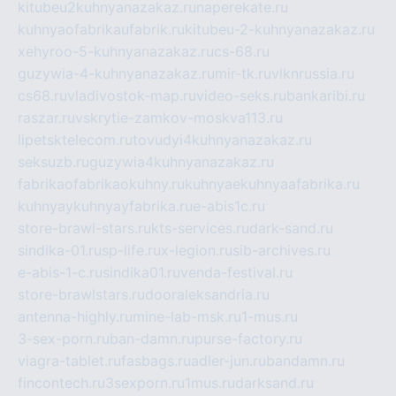
kitubeu2kuhnyanazakaz.ru
naperekate.ru
kuhnyaofabrikaufabrik.ru
kitubeu-2-kuhnyanazakaz.ru
xehyroo-5-kuhnyanazakaz.ru
cs-68.ru
guzywia-4-kuhnyanazakaz.ru
mir-tk.ru
vlknrussia.ru
cs68.ru
vladivostok-map.ru
video-seks.ru
bankaribi.ru
raszar.ru
vskrytie-zamkov-moskva113.ru
lipetsktelecom.ru
tovudyi4kuhnyanazakaz.ru
seksuzb.ru
guzywia4kuhnyanazakaz.ru
fabrikaofabrikaokuhny.ru
kuhnyaekuhnyaafabrika.ru
kuhnyaykuhnyayfabrika.ru
e-abis1c.ru
store-brawl-stars.ru
kts-services.ru
dark-sand.ru
sindika-01.ru
sp-life.ru
x-legion.ru
sib-archives.ru
e-abis-1-c.ru
sindika01.ru
venda-festival.ru
store-brawlstars.ru
dooraleksandria.ru
antenna-highly.ru
mine-lab-msk.ru
1-mus.ru
3-sex-porn.ru
ban-damn.ru
purse-factory.ru
viagra-tablet.ru
fasbags.ru
adler-jun.ru
bandamn.ru
fincontech.ru
3sexporn.ru
1mus.ru
darksand.ru