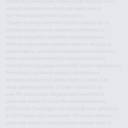
ukrasotki.ru
seksuzbek.ru
seks-uzbek.ru
porno-vk.ru
sovratili.ru
olecoon.ru
vd-dosug.ru
adonyev.ru
rbc-news.ru
porno-skvirt.ru
krospr.ru
13autor-kolonka.ru
sormol.ru
2rich.ru
hostel-65.ru
hostserve.ru
porno-na-russkom.ru
mishinlab.ru
neznobi.ru
bigfatcc.ru
habble.ru
starbucksvia.ru
delfinet.ru
silvernano.ru
elestal.ru
vektor-doroga.ru
velotrenajery.ru
pronso54.ru
lenasever.ru
lovinskix.ru
show-pets.ru
smartnews03.ru
discofoxworld.ru
miraclecoon.ru
pongup.ru
hostel65.ru
liura.ru
glasspb.ru
firehunters.ru
gribowo.ru
gnalis.ru
bulkitula.ru
hometown-france.ru
1-xbeticricetc-1-xbetti-5.ru
shop-garena.ru
cricetc-1-xbetr-1-xbetcc-2.ru
one-life-story.ru
top-halyava.ru
accounts112.ru
poka-vse-doma-2.ru
3-d-file.ru
hahahaharms.ru
g2012.ru
tst-1.ru
shaggy-cat.ru
opsmgr.ru
ev-gallery.ru
g-2012.ru
ops-mgr.ru
accounts-112.ru
csm-demo.ru
poka-vse-doma2.ru
airgungames.ru
allseo-host.ru