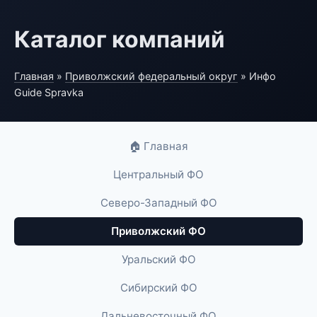
Каталог компаний
Главная
»
Приволжский федеральный округ
» Инфо
Guide Spravka
🏠 Главная
Центральный ФО
Северо-Западный ФО
Приволжский ФО
Уральский ФО
Сибирский ФО
Дальневосточный ФО