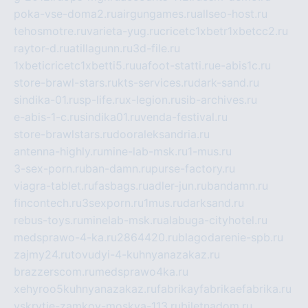
poka-vse-doma2.ru
airgungames.ru
allseo-host.ru
tehosmotre.ru
varieta-yug.ru
cricetc1xbetr1xbetcc2.ru
raytor-d.ru
atillagunn.ru
3d-file.ru
1xbeticricetc1xbetti5.ru
uafoot-statti.ru
e-abis1c.ru
store-brawl-stars.ru
kts-services.ru
dark-sand.ru
sindika-01.ru
sp-life.ru
x-legion.ru
sib-archives.ru
e-abis-1-c.ru
sindika01.ru
venda-festival.ru
store-brawlstars.ru
dooraleksandria.ru
antenna-highly.ru
mine-lab-msk.ru
1-mus.ru
3-sex-porn.ru
ban-damn.ru
purse-factory.ru
viagra-tablet.ru
fasbags.ru
adler-jun.ru
bandamn.ru
fincontech.ru
3sexporn.ru
1mus.ru
darksand.ru
rebus-toys.ru
minelab-msk.ru
alabuga-cityhotel.ru
medsprawo-4-ka.ru
2864420.ru
blagodarenie-spb.ru
zajmy24.ru
tovudyi-4-kuhnyanazakaz.ru
brazzerscom.ru
medsprawo4ka.ru
xehyroo5kuhnyanazakaz.ru
fabrikayfabrikaefabrika.ru
vskrytie-zamkov-moskva-113.ru
biletnadom.ru