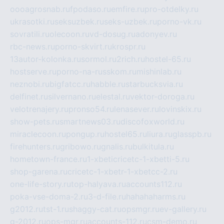
oooagrosnab.ru
fpodaso.ru
emfire.ru
pro-otdelky.ru
ukrasotki.ru
seksuzbek.ru
seks-uzbek.ru
porno-vk.ru
sovratili.ru
olecoon.ru
vd-dosug.ru
adonyev.ru
rbc-news.ru
porno-skvirt.ru
krospr.ru
13autor-kolonka.ru
sormol.ru
2rich.ru
hostel-65.ru
hostserve.ru
porno-na-russkom.ru
mishinlab.ru
neznobi.ru
bigfatcc.ru
habble.ru
starbucksvia.ru
delfinet.ru
silvernano.ru
elestal.ru
vektor-doroga.ru
velotrenajery.ru
pronso54.ru
lenasever.ru
lovinskix.ru
show-pets.ru
smartnews03.ru
discofoxworld.ru
miraclecoon.ru
pongup.ru
hostel65.ru
liura.ru
glasspb.ru
firehunters.ru
gribowo.ru
gnalis.ru
bulkitula.ru
hometown-france.ru
1-xbeticricetc-1-xbetti-5.ru
shop-garena.ru
cricetc-1-xbetr-1-xbetcc-2.ru
one-life-story.ru
top-halyava.ru
accounts112.ru
poka-vse-doma-2.ru
3-d-file.ru
hahahaharms.ru
g2012.ru
tst-1.ru
shaggy-cat.ru
opsmgr.ru
ev-gallery.ru
g-2012.ru
ops-mgr.ru
accounts-112.ru
csm-demo.ru