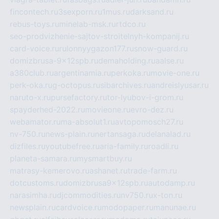
fincontech.ru
3sexporn.ru
1mus.ru
darksand.ru
rebus-toys.ru
minelab-msk.ru
rtdco.ru
seo-prodvizhenie-sajtov-stroitelnyh-kompanij.ru
card-voice.ru
rulonnyygazon177.ru
snow-guard.ru
domizbrusa-9x12spb.ru
demaholding.ru
aalse.ru
a380club.ru
argentinamia.ru
perkoka.ru
movie-one.ru
perk-oka.ru
g-octopus.ru
sibarchives.ru
andreislyusar.ru
naruto-x.ru
pursefactory.ru
tor-lyubov-i-grom.ru
spayderhed-2022.ru
movieone.ru
evro-dez.ru
webamator.ru
ma-absolut1.ru
avtopomosch27.ru
nv-750.ru
news-plain.ru
nertansaga.ru
delanalad.ru
dizfiles.ru
youtubefree.ru
aria-family.ru
roadli.ru
planeta-samara.ru
mysmartbuy.ru
matrasy-kemerovo.ru
ashanet.ru
trade-farm.ru
dotcustoms.ru
domizbrusa9x12spb.ru
autodamp.ru
narasimha.ru
djcommodities.ru
nv750.ru
x-ton.ru
newsplain.ru
cardvoice.ru
modopaper.ru
manunae.ru