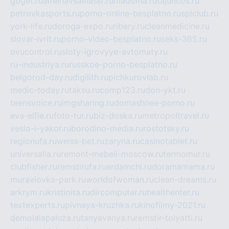
gbget.ru
alfeihavsalnassr.ru
madoma.ru
tajuncos.ru
petrovkasports.ru
porno-online-besplatno.ru
splclub.ru
york-life.ru
doroga-expo.ru
ribery.ru
cleanmedicine.ru
slovar-ivrit.ru
porno-video-besplatno.ru
seks-365.ru
ovucontrol.ru
sloty-igrovyye-avtomaty.ru
ru-industriya.ru
russkoe-porno-besplatno.ru
belgorod-day.ru
digilith.ru
pichkurovlab.ru
medic-today.ru
taksu.ru
comp123.ru
don-ykt.ru
teensvoice.ru
imgsharing.ru
domashnee-porno.ru
eva-elfie.ru
foto-tur.ru
biz-doska.ru
metropoltravel.ru
veslo-i-yakor.ru
borodino-media.ru
rostotsky.ru
regionufa.ru
weiss-bet.ru
zaryna.ru
casinotablet.ru
universalia.ru
remont-mebeli-moscow.ru
termomur.ru
clubfisher.ru
remstirufa.ru
erdamchi.ru
doramamama.ru
muraviovka-park.ru
worldofwoman.ru
clean-dreams.ru
arkrym.ru
kristinita.ru
dircomputer.ru
healthenter.ru
textexperts.ru
pivnaya-kruzhka.ru
kinofilmy-2021.ru
demolalapaluza.ru
tanyavanya.ru
remstir-tolyatti.ru