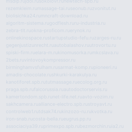
msdip.ru
jdol.ru
sokolovr.ru
newtech-spb.ru
rezemkleim.ru
massage-tai.ru
seonub.ru
zvonitut.ru
biolisichka24.ru
mncraft-download.ru
algoritm-sistema.ru
godflesh.ru
ru-industria.ru
zebra-tlt.ru
okna-proficom.ru
erynok.ru
onlinekinospace.ru
startupstudio-fefu.ru
zarges-ru.ru
gegenjustizunrecht.ru
autobalashov.ru
utrovortu.ru
spiski-firm.ru
elara-m.ru
kinomusorka.ru
mkcslava.ru
2bets.ru
vintovoykompressor.ru
birminghamvsfulham.ru
sarmat-komp.ru
pioneeri.ru
amadis-chocolate.ru
shkurki-karakulya.ru
kanotiforet.spb.ru
tutmassage.ru
ecolog.org.ru
praga.spb.ru
falcorussia.ru
autodoctorservis.ru
kamertondom.spb.ru
net-life.net.ru
avto-vozim.ru
sakhcamera.ru
alliance-electro.spb.ru
stroyavt.ru
controlweb1.ru
tdsak74.ru
kinzozo-ru.ru
kvotka.ru
iron-snab.ru
costa-bella.ru
eugrus.pp.ru
associaciya39.ru
primexpo.spb.ru
bezmorchin.ru
ia2.ru