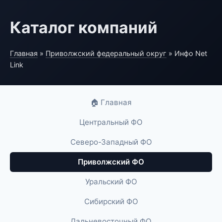
Каталог компаний
Главная
»
Приволжский федеральный округ
» Инфо Net
Link
🏠 Главная
Центральный ФО
Северо-Западный ФО
Приволжский ФО
Уральский ФО
Сибирский ФО
Дальневосточный ФО