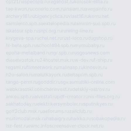
cpt21.ru
ispecspb.ru
regahost.ru
kolosok-elita.ru
tae-kwon.ru
consrio.com.ru
insiam.ru
avegainfo.ru
archery161.ru
bigencyclica.ru
vlast16.ru
korru.net
sarmiento.spb.su
extelopedia.ru
lammin-suo.spb.ru
iskatour.spb.ru
snpi.org.ru
running-line.ru
krygeva-spa.ru
chel.net.ru
rust-loco.ru
dugshop.ru
hl-beta.spb.ru
school494.spb.ru
mymubaby.ru
epoha-metalband.ru
ngr.spb.ru
rusgosnews.com
dieselvostok.ru
24hostel.msk.ru
w-dev.ru
f-ship.ru
regsmi.ru
filmnetwork.ru
malinasp.ru
kinosvin.ru
h2o-salon.ru
malutkayork.ru
deltaprim.spb.ru
tango-perm.ru
gooddir.ru
sgv.su
multiki-online.com
webkrasotki.com
cherinvest.ru
detskiy-ostrov.ru
ankou.spb.ru
alvesta1.ru
pdf-creator.ru
nix-files.org.ru
sakhatoday.ru
elektrikersymboler.ru
sputnikyes.ru
golf2club.msk.ru
aeforums.ru
zallclub.ru
multimodal.msk.ru
habaigry.ru
haikko.ru
sobakopedia.ru
isz-fest.ru
ewnc.info
screensaver-clock.net.ru