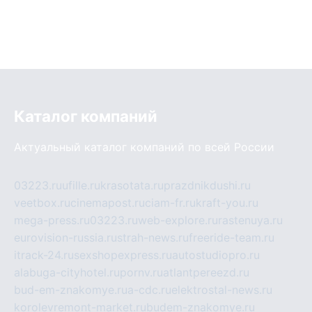
Каталог компаний
Актуальный каталог компаний по всей России
03223.ru
ufille.ru
krasotata.ru
prazdnikdushi.ru
veetbox.ru
cinemapost.ru
ciam-fr.ru
kraft-you.ru
mega-press.ru
03223.ru
web-explore.ru
rastenuya.ru
eurovision-russia.ru
strah-news.ru
freeride-team.ru
itrack-24.ru
sexshopexpress.ru
autostudiopro.ru
alabuga-cityhotel.ru
pornv.ru
atlantpereezd.ru
bud-em-znakomye.ru
a-cdc.ru
elektrostal-news.ru
korolevremont-market.ru
budem-znakomye.ru