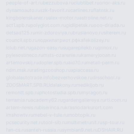
people-of-art.ru
bezzubova.ru
clubtibet.ru
orior-aks.ru
dynamoauto.ru
szk-favorit.ru
carlines.ru
flatnsk.ru
kingbolenskaner.ru
alex-motor.ru
astroline.net.ru
act1.spb.ru
polyglot.com.ru
gidlipetsk.ru
ooo-driada.ru
detsad125.ru
mir-zdoroviya.ru
bruslanovo.ru
siterem.ru
council.spb.ru
лодкипатриот.рф
kafekolizey.ru
iclub.net.ru
gazon-easy.ru
sugarepilekb.ru
grinox.ru
pylesostineco.ru
msts-ozarenie.ru
kameryjooan.ru
artemovskij.ru
dopler.spb.ru
aid70.ru
metall-perm.ru
ndm.msk.ru
ratingzooshop.ru
apiaccess.ru
globalautotrade.info
bezverhovskoe.ru
drsschool.ru
ZOOSMART.SPB.RU
dalakony.ru
medikijob.ru
remontt.spb.ru
photostudia.spb.ru
myragon.ru
terramia.ru
academy62.ru
gardengallereya.ru
rti.com.ru
artem-news.ru
biserinca.ru
krasnodarkurort.com
imshowtv.ru
mebel-v-tule.ru
mobtopik.ru
pcsecurity.net.ru
tool-sib.ru
multimetrunit.ru
sp-tour.ru
fan-cs.ru
santeh-russia.ru
symbian9.net.ru
DSHAIR.RU