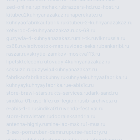
zed-online.ru
pimchax.ru
brazzers-hd.ru
z-host.ru
kitubeu2kuhnyanazakaz.ru
naperekate.ru
kuhnyaofabrikaufabrik.ru
kitubeu-2-kuhnyanazakaz.ru
xehyroo-5-kuhnyanazakaz.ru
cs-68.ru
guzywia-4-kuhnyanazakaz.ru
mir-tk.ru
vlknrussia.ru
cs68.ru
vladivostok-map.ru
video-seks.ru
bankaribi.ru
raszar.ru
vskrytie-zamkov-moskva113.ru
lipetsktelecom.ru
tovudyi4kuhnyanazakaz.ru
seksuzb.ru
guzywia4kuhnyanazakaz.ru
fabrikaofabrikaokuhny.ru
kuhnyaekuhnyaafabrika.ru
kuhnyaykuhnyayfabrika.ru
e-abis1c.ru
store-brawl-stars.ru
kts-services.ru
dark-sand.ru
sindika-01.ru
sp-life.ru
x-legion.ru
sib-archives.ru
e-abis-1-c.ru
sindika01.ru
venda-festival.ru
store-brawlstars.ru
dooraleksandria.ru
antenna-highly.ru
mine-lab-msk.ru
1-mus.ru
3-sex-porn.ru
ban-damn.ru
purse-factory.ru
viagra-tablet.ru
fasbags.ru
adler-jun.ru
bandamn.ru