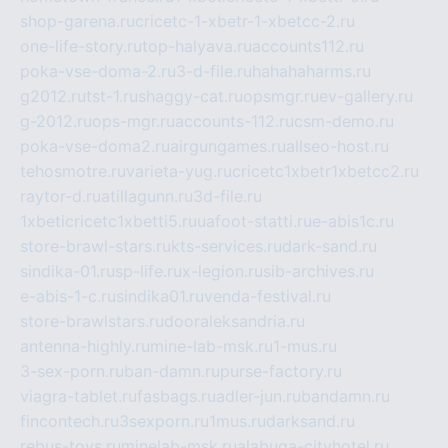
shop-garena.ru
cricetc-1-xbetr-1-xbetcc-2.ru
one-life-story.ru
top-halyava.ru
accounts112.ru
poka-vse-doma-2.ru
3-d-file.ru
hahahaharms.ru
g2012.ru
tst-1.ru
shaggy-cat.ru
opsmgr.ru
ev-gallery.ru
g-2012.ru
ops-mgr.ru
accounts-112.ru
csm-demo.ru
poka-vse-doma2.ru
airgungames.ru
allseo-host.ru
tehosmotre.ru
varieta-yug.ru
cricetc1xbetr1xbetcc2.ru
raytor-d.ru
atillagunn.ru
3d-file.ru
1xbeticricetc1xbetti5.ru
uafoot-statti.ru
e-abis1c.ru
store-brawl-stars.ru
kts-services.ru
dark-sand.ru
sindika-01.ru
sp-life.ru
x-legion.ru
sib-archives.ru
e-abis-1-c.ru
sindika01.ru
venda-festival.ru
store-brawlstars.ru
dooraleksandria.ru
antenna-highly.ru
mine-lab-msk.ru
1-mus.ru
3-sex-porn.ru
ban-damn.ru
purse-factory.ru
viagra-tablet.ru
fasbags.ru
adler-jun.ru
bandamn.ru
fincontech.ru
3sexporn.ru
1mus.ru
darksand.ru
rebus-toys.ru
minelab-msk.ru
alabuga-cityhotel.ru