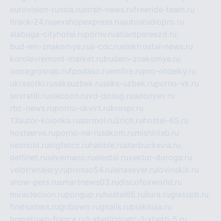
eurovision-russia.ru
strah-news.ru
freeride-team.ru
itrack-24.ru
sexshopexpress.ru
autostudiopro.ru
alabuga-cityhotel.ru
pornv.ru
atlantpereezd.ru
bud-em-znakomye.ru
a-cdc.ru
elektrostal-news.ru
korolevremont-market.ru
budem-znakomye.ru
oooagrosnab.ru
fpodaso.ru
emfire.ru
pro-otdelky.ru
ukrasotki.ru
seksuzbek.ru
seks-uzbek.ru
porno-vk.ru
sovratili.ru
olecoon.ru
vd-dosug.ru
adonyev.ru
rbc-news.ru
porno-skvirt.ru
krospr.ru
13autor-kolonka.ru
sormol.ru
2rich.ru
hostel-65.ru
hostserve.ru
porno-na-russkom.ru
mishinlab.ru
neznobi.ru
bigfatcc.ru
habble.ru
starbucksvia.ru
delfinet.ru
silvernano.ru
elestal.ru
vektor-doroga.ru
velotrenajery.ru
pronso54.ru
lenasever.ru
lovinskix.ru
show-pets.ru
smartnews03.ru
discofoxworld.ru
miraclecoon.ru
pongup.ru
hostel65.ru
liura.ru
glasspb.ru
firehunters.ru
gribowo.ru
gnalis.ru
bulkitula.ru
hometown-france.ru
1-xbeticricetc-1-xbetti-5.ru