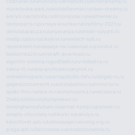
clubfisher.ru
remstirufa.ru
erdamchi.ru
doramamama.ru
muraviovka-park.ru
worldofwoman.ru
clean-dreams.ru
arkrym.ru
kristinita.ru
dircomputer.ru
healthenter.ru
textexperts.ru
pivnaya-kruzhka.ru
kinofilmy-2021.ru
demolalapaluza.ru
tanyavanya.ru
remstir-tolyatti.ru
msdip.ru
jdol.ru
sokolovr.ru
newtech-spb.ru
rezemkleim.ru
massage-tai.ru
seonub.ru
zvonitut.ru
biolisichka24.ru
mncraft-download.ru
algoritm-sistema.ru
godflesh.ru
ru-industria.ru
zebra-tlt.ru
okna-proficom.ru
erynok.ru
onlinekinospace.ru
startupstudio-fefu.ru
zarges-ru.ru
gegenjustizunrecht.ru
autobalashov.ru
utrovortu.ru
spiski-firm.ru
elara-m.ru
kinomusorka.ru
mkcslava.ru
2bets.ru
vintovoykompressor.ru
birminghamvsfulham.ru
sarmat-komp.ru
pioneeri.ru
amadis-chocolate.ru
shkurki-karakulya.ru
kanotiforet.spb.ru
tutmassage.ru
ecolog.org.ru
praga.spb.ru
falcorussia.ru
autodoctorservis.ru