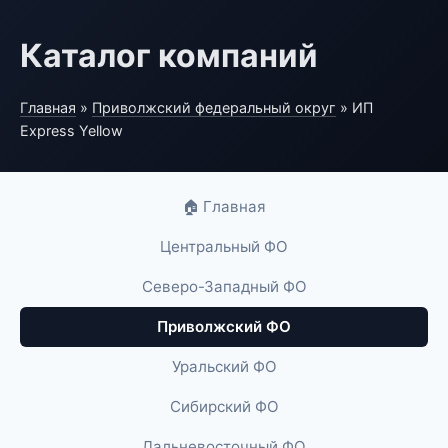
Каталог компаний
Главная
»
Приволжский федеральный округ
» ИП
Express Yellow
🏠 Главная
Центральный ФО
Северо-Западный ФО
Приволжский ФО
Уральский ФО
Сибирский ФО
Дальневосточный ФО