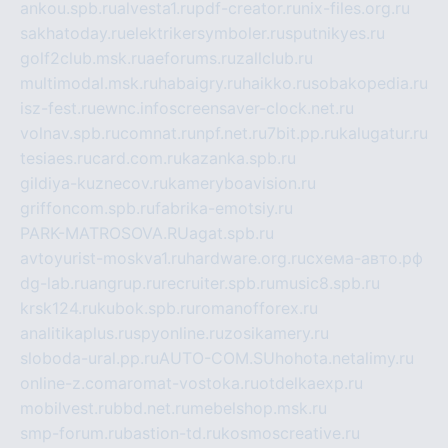
ankou.spb.ru
alvesta1.ru
pdf-creator.ru
nix-files.org.ru
sakhatoday.ru
elektrikersymboler.ru
sputnikyes.ru
golf2club.msk.ru
aeforums.ru
zallclub.ru
multimodal.msk.ru
habaigry.ru
haikko.ru
sobakopedia.ru
isz-fest.ru
ewnc.info
screensaver-clock.net.ru
volnav.spb.ru
comnat.ru
npf.net.ru
7bit.pp.ru
kalugatur.ru
tesiaes.ru
card.com.ru
kazanka.spb.ru
gildiya-kuznecov.ru
kameryboavision.ru
griffoncom.spb.ru
fabrika-emotsiy.ru
PARK-MATROSOVA.RU
agat.spb.ru
avtoyurist-moskva1.ru
hardware.org.ru
схема-авто.рф
dg-lab.ru
angrup.ru
recruiter.spb.ru
music8.spb.ru
krsk124.ru
kubok.spb.ru
romanofforex.ru
analitikaplus.ru
spyonline.ru
zosikamery.ru
sloboda-ural.pp.ru
AUTO-COM.SU
hohota.net
alimy.ru
online-z.com
aromat-vostoka.ru
otdelkaexp.ru
mobilvest.ru
bbd.net.ru
mebelshop.msk.ru
smp-forum.ru
bastion-td.ru
kosmoscreative.ru