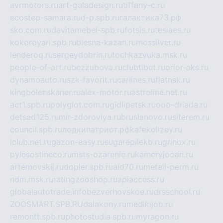
avrmotors.ru
art-galadesign.ru
tiffany-c.ru
ecostep-samara.ru
d-p.spb.ru
галактика73.рф
sko.com.ru
davitamebel-spb.ru
fotsis.ru
tesiaes.ru
kokoroyari.spb.ru
blesna-kazan.ru
mossilver.ru
lenderoq.ru
sergeydobrin.ru
tochkazvuka.msk.ru
people-of-art.ru
bezzubova.ru
clubtibet.ru
orior-aks.ru
dynamoauto.ru
szk-favorit.ru
carlines.ru
flatnsk.ru
kingbolenskaner.ru
alex-motor.ru
astroline.net.ru
act1.spb.ru
polyglot.com.ru
gidlipetsk.ru
ooo-driada.ru
detsad125.ru
mir-zdoroviya.ru
bruslanovo.ru
siterem.ru
council.spb.ru
лодкипатриот.рф
kafekolizey.ru
iclub.net.ru
gazon-easy.ru
sugarepilekb.ru
grinox.ru
pylesostineco.ru
msts-ozarenie.ru
kameryjooan.ru
artemovskij.ru
dopler.spb.ru
aid70.ru
metall-perm.ru
ndm.msk.ru
ratingzooshop.ru
apiaccess.ru
globalautotrade.info
bezverhovskoe.ru
drsschool.ru
ZOOSMART.SPB.RU
dalakony.ru
medikijob.ru
remontt.spb.ru
photostudia.spb.ru
myragon.ru