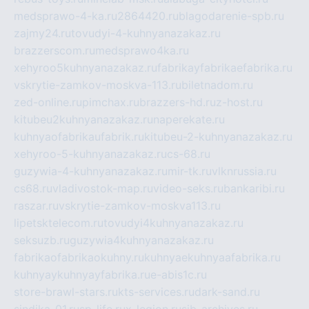
medsprawo-4-ka.ru
2864420.ru
blagodarenie-spb.ru
zajmy24.ru
tovudyi-4-kuhnyanazakaz.ru
brazzerscom.ru
medsprawo4ka.ru
xehyroo5kuhnyanazakaz.ru
fabrikayfabrikaefabrika.ru
vskrytie-zamkov-moskva-113.ru
biletnadom.ru
zed-online.ru
pimchax.ru
brazzers-hd.ru
z-host.ru
kitubeu2kuhnyanazakaz.ru
naperekate.ru
kuhnyaofabrikaufabrik.ru
kitubeu-2-kuhnyanazakaz.ru
xehyroo-5-kuhnyanazakaz.ru
cs-68.ru
guzywia-4-kuhnyanazakaz.ru
mir-tk.ru
vlknrussia.ru
cs68.ru
vladivostok-map.ru
video-seks.ru
bankaribi.ru
raszar.ru
vskrytie-zamkov-moskva113.ru
lipetsktelecom.ru
tovudyi4kuhnyanazakaz.ru
seksuzb.ru
guzywia4kuhnyanazakaz.ru
fabrikaofabrikaokuhny.ru
kuhnyaekuhnyaafabrika.ru
kuhnyaykuhnyayfabrika.ru
e-abis1c.ru
store-brawl-stars.ru
kts-services.ru
dark-sand.ru