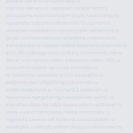
planeta-samara.ru
mysmartbuy.ru
matrasy-kemerovo.ru
ashanet.ru
trade-farm.ru
dotcustoms.ru
domizbrusa9x12spb.ru
autodamp.ru
narasimha.ru
djcommodities.ru
nv750.ru
x-ton.ru
newsplain.ru
cardvoice.ru
modopaper.ru
manunae.ru
gbget.ru
alfeihavsalnassr.ru
madoma.ru
tajuncos.ru
petrovkasports.ru
porno-online-besplatno.ru
splclub.ru
york-life.ru
doroga-expo.ru
ribery.ru
cleanmedicine.ru
slovar-ivrit.ru
porno-video-besplatno.ru
seks-365.ru
ovucontrol.ru
sloty-igrovyye-avtomaty.ru
ru-industriya.ru
russkoe-porno-besplatno.ru
belgorod-day.ru
digilith.ru
pichkurovlab.ru
medic-today.ru
taksu.ru
comp123.ru
don-ykt.ru
teensvoice.ru
imgsharing.ru
domashnee-porno.ru
eva-elfie.ru
foto-tur.ru
biz-doska.ru
metropoltravel.ru
veslo-i-yakor.ru
borodino-media.ru
rostotsky.ru
regionufa.ru
weiss-bet.ru
zaryna.ru
casinotablet.ru
universalia.ru
remont-mebeli-moscow.ru
termomur.ru