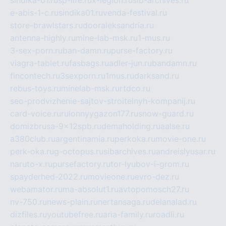
sindika-01.ru
sp-life.ru
x-legion.ru
sib-archives.ru
e-abis-1-c.ru
sindika01.ru
venda-festival.ru
store-brawlstars.ru
dooraleksandria.ru
antenna-highly.ru
mine-lab-msk.ru
1-mus.ru
3-sex-porn.ru
ban-damn.ru
purse-factory.ru
viagra-tablet.ru
fasbags.ru
adler-jun.ru
bandamn.ru
fincontech.ru
3sexporn.ru
1mus.ru
darksand.ru
rebus-toys.ru
minelab-msk.ru
rtdco.ru
seo-prodvizhenie-sajtov-stroitelnyh-kompanij.ru
card-voice.ru
rulonnyygazon177.ru
snow-guard.ru
domizbrusa-9x12spb.ru
demaholding.ru
aalse.ru
a380club.ru
argentinamia.ru
perkoka.ru
movie-one.ru
perk-oka.ru
g-octopus.ru
sibarchives.ru
andreislyusar.ru
naruto-x.ru
pursefactory.ru
tor-lyubov-i-grom.ru
spayderhed-2022.ru
movieone.ru
evro-dez.ru
webamator.ru
ma-absolut1.ru
avtopomosch27.ru
nv-750.ru
news-plain.ru
nertansaga.ru
delanalad.ru
dizfiles.ru
youtubefree.ru
aria-family.ru
roadli.ru