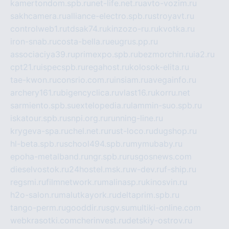
kamertondom.spb.ru
net-life.net.ru
avto-vozim.ru
sakhcamera.ru
alliance-electro.spb.ru
stroyavt.ru
controlweb1.ru
tdsak74.ru
kinzozo-ru.ru
kvotka.ru
iron-snab.ru
costa-bella.ru
eugrus.pp.ru
associaciya39.ru
primexpo.spb.ru
bezmorchin.ru
ia2.ru
cpt21.ru
ispecspb.ru
regahost.ru
kolosok-elita.ru
tae-kwon.ru
consrio.com.ru
insiam.ru
avegainfo.ru
archery161.ru
bigencyclica.ru
vlast16.ru
korru.net
sarmiento.spb.su
extelopedia.ru
lammin-suo.spb.ru
iskatour.spb.ru
snpi.org.ru
running-line.ru
krygeva-spa.ru
chel.net.ru
rust-loco.ru
dugshop.ru
hl-beta.spb.ru
school494.spb.ru
mymubaby.ru
epoha-metalband.ru
ngr.spb.ru
rusgosnews.com
dieselvostok.ru
24hostel.msk.ru
w-dev.ru
f-ship.ru
regsmi.ru
filmnetwork.ru
malinasp.ru
kinosvin.ru
h2o-salon.ru
malutkayork.ru
deltaprim.spb.ru
tango-perm.ru
gooddir.ru
sgv.su
multiki-online.com
webkrasotki.com
cherinvest.ru
detskiy-ostrov.ru