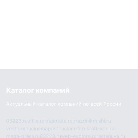
Каталог компаний
Актуальный каталог компаний по всей России
03223.ru
ufille.ru
krasotata.ru
prazdnikdushi.ru
veetbox.ru
cinemapost.ru
ciam-fr.ru
kraft-you.ru
mega-press.ru
03223.ru
web-explore.ru
rastenuya.ru