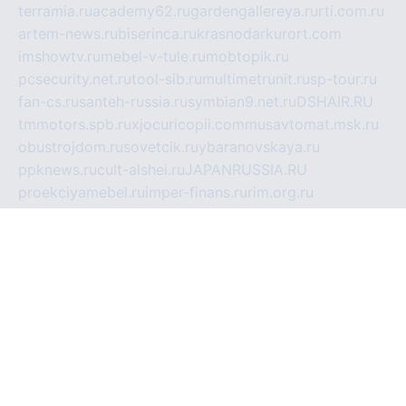
terramia.ru
academy62.ru
gardengallereya.ru
rti.com.ru
artem-news.ru
biserinca.ru
krasnodarkurort.com
imshowtv.ru
mebel-v-tule.ru
mobtopik.ru
pcsecurity.net.ru
tool-sib.ru
multimetrunit.ru
sp-tour.ru
fan-cs.ru
santeh-russia.ru
symbian9.net.ru
DSHAIR.RU
tmmotors.spb.ru
xjocuricopii.com
musavtomat.msk.ru
obustrojdom.ru
sovetcik.ru
ybaranovskaya.ru
ppknews.ru
cult-alshei.ru
JAPANRUSSIA.RU
proekciyamebel.ru
imper-finans.ru
rim.org.ru
glamourai.ru
brassminus.ru
zabor-pro.ru
ftn.pp.ru
dorogoe58.ru
laimengpacker.ru
kuzova-zapchasti.ru
sageerp.ru
taxodrom.ru
dsrazvitie.ru
hardcity.net.ru
ratinghomegames.ru
topservice25.ru
gubernyan.ru
gtglasslined.ru
ii4.ru
tssport.spb.ru
andorra24.com
blackwallstreet.ru
oboimos.ru
optim-doors.com.ru
ikuch.ru
nycr.org.ru
npa21.ru
vremya-ch.spb.ru
desert000.ru
ivtorgi.ru
ifiori.ru
catalog-statei.ru
dcv.org.ru
spetsmaster174.ru
ipkameryhiseeu.ru