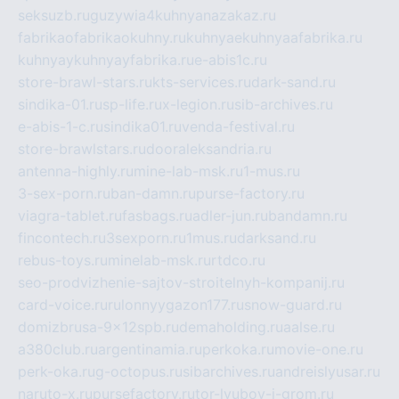
seksuzb.ru
guzywia4kuhnyanazakaz.ru
fabrikaofabrikaokuhny.ru
kuhnyaekuhnyaafabrika.ru
kuhnyaykuhnyayfabrika.ru
e-abis1c.ru
store-brawl-stars.ru
kts-services.ru
dark-sand.ru
sindika-01.ru
sp-life.ru
x-legion.ru
sib-archives.ru
e-abis-1-c.ru
sindika01.ru
venda-festival.ru
store-brawlstars.ru
dooraleksandria.ru
antenna-highly.ru
mine-lab-msk.ru
1-mus.ru
3-sex-porn.ru
ban-damn.ru
purse-factory.ru
viagra-tablet.ru
fasbags.ru
adler-jun.ru
bandamn.ru
fincontech.ru
3sexporn.ru
1mus.ru
darksand.ru
rebus-toys.ru
minelab-msk.ru
rtdco.ru
seo-prodvizhenie-sajtov-stroitelnyh-kompanij.ru
card-voice.ru
rulonnyygazon177.ru
snow-guard.ru
domizbrusa-9x12spb.ru
demaholding.ru
aalse.ru
a380club.ru
argentinamia.ru
perkoka.ru
movie-one.ru
perk-oka.ru
g-octopus.ru
sibarchives.ru
andreislyusar.ru
naruto-x.ru
pursefactory.ru
tor-lyubov-i-grom.ru