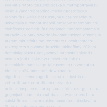
eva-elfie.ru
foto-tur.ru
biz-doska.ru
metropoltravel.ru
veslo-i-yakor.ru
borodino-media.ru
rostotsky.ru
regionufa.ru
weiss-bet.ru
zaryna.ru
casinotablet.ru
universalia.ru
remont-mebeli-moscow.ru
termomur.ru
clubfisher.ru
remstirufa.ru
erdamchi.ru
doramamama.ru
muraviovka-park.ru
worldofwoman.ru
clean-dreams.ru
arkrym.ru
kristinita.ru
dircomputer.ru
healthenter.ru
textexperts.ru
pivnaya-kruzhka.ru
kinofilmy-2021.ru
demolalapaluza.ru
tanyavanya.ru
remstir-tolyatti.ru
msdip.ru
jdol.ru
sokolovr.ru
newtech-spb.ru
rezemkleim.ru
massage-tai.ru
seonub.ru
zvonitut.ru
biolisichka24.ru
mncraft-download.ru
algoritm-sistema.ru
godflesh.ru
ru-industria.ru
zebra-tlt.ru
okna-proficom.ru
erynok.ru
onlinekinospace.ru
startupstudio-fefu.ru
zarges-ru.ru
gegenjustizunrecht.ru
autobalashov.ru
utrovortu.ru
spiski-firm.ru
elara-m.ru
kinomusorka.ru
mkcslava.ru
2bets.ru
vintovoykompressor.ru