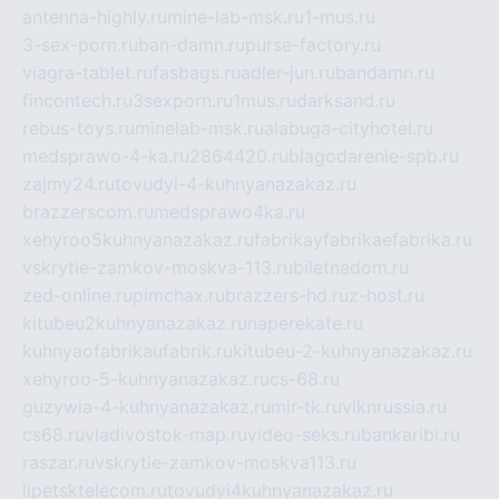
antenna-highly.ru
mine-lab-msk.ru
1-mus.ru
3-sex-porn.ru
ban-damn.ru
purse-factory.ru
viagra-tablet.ru
fasbags.ru
adler-jun.ru
bandamn.ru
fincontech.ru
3sexporn.ru
1mus.ru
darksand.ru
rebus-toys.ru
minelab-msk.ru
alabuga-cityhotel.ru
medsprawo-4-ka.ru
2864420.ru
blagodarenie-spb.ru
zajmy24.ru
tovudyi-4-kuhnyanazakaz.ru
brazzerscom.ru
medsprawo4ka.ru
xehyroo5kuhnyanazakaz.ru
fabrikayfabrikaefabrika.ru
vskrytie-zamkov-moskva-113.ru
biletnadom.ru
zed-online.ru
pimchax.ru
brazzers-hd.ru
z-host.ru
kitubeu2kuhnyanazakaz.ru
naperekate.ru
kuhnyaofabrikaufabrik.ru
kitubeu-2-kuhnyanazakaz.ru
xehyroo-5-kuhnyanazakaz.ru
cs-68.ru
guzywia-4-kuhnyanazakaz.ru
mir-tk.ru
vlknrussia.ru
cs68.ru
vladivostok-map.ru
video-seks.ru
bankaribi.ru
raszar.ru
vskrytie-zamkov-moskva113.ru
lipetsktelecom.ru
tovudyi4kuhnyanazakaz.ru