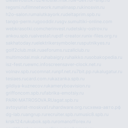
regsmi.ru
filmnetwork.ru
malinasp.ru
kinosvin.ru
h2o-salon.ru
malutkayork.ru
deltaprim.spb.ru
tango-perm.ru
gooddir.ru
sgv.su
multiki-online.com
webkrasotki.com
cherinvest.ru
detskiy-ostrov.ru
ankou.spb.ru
alvesta1.ru
pdf-creator.ru
nix-files.org.ru
sakhatoday.ru
elektrikersymboler.ru
sputnikyes.ru
golf2club.msk.ru
aeforums.ru
zallclub.ru
multimodal.msk.ru
habaigry.ru
haikko.ru
sobakopedia.ru
isz-fest.ru
ewnc.info
screensaver-clock.net.ru
volnav.spb.ru
comnat.ru
npf.net.ru
7bit.pp.ru
kalugatur.ru
tesiaes.ru
card.com.ru
kazanka.spb.ru
gildiya-kuznecov.ru
kameryboavision.ru
griffoncom.spb.ru
fabrika-emotsiy.ru
PARK-MATROSOVA.RU
agat.spb.ru
avtoyurist-moskva1.ru
hardware.org.ru
схема-авто.рф
dg-lab.ru
angrup.ru
recruiter.spb.ru
music8.spb.ru
krsk124.ru
kubok.spb.ru
romanofforex.ru