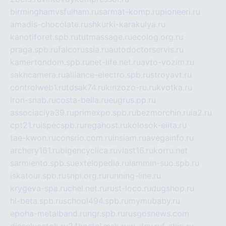
birminghamvsfulham.ru
sarmat-komp.ru
pioneeri.ru
amadis-chocolate.ru
shkurki-karakulya.ru
kanotiforet.spb.ru
tutmassage.ru
ecolog.org.ru
praga.spb.ru
falcorussia.ru
autodoctorservis.ru
kamertondom.spb.ru
net-life.net.ru
avto-vozim.ru
sakhcamera.ru
alliance-electro.spb.ru
stroyavt.ru
controlweb1.ru
tdsak74.ru
kinzozo-ru.ru
kvotka.ru
iron-snab.ru
costa-bella.ru
eugrus.pp.ru
associaciya39.ru
primexpo.spb.ru
bezmorchin.ru
ia2.ru
cpt21.ru
ispecspb.ru
regahost.ru
kolosok-elita.ru
tae-kwon.ru
consrio.com.ru
insiam.ru
avegainfo.ru
archery161.ru
bigencyclica.ru
vlast16.ru
korru.net
sarmiento.spb.su
extelopedia.ru
lammin-suo.spb.ru
iskatour.spb.ru
snpi.org.ru
running-line.ru
krygeva-spa.ru
chel.net.ru
rust-loco.ru
dugshop.ru
hl-beta.spb.ru
school494.spb.ru
mymubaby.ru
epoha-metalband.ru
ngr.spb.ru
rusgosnews.com
dieselvostok.ru
24hostel.msk.ru
w-dev.ru
f-ship.ru