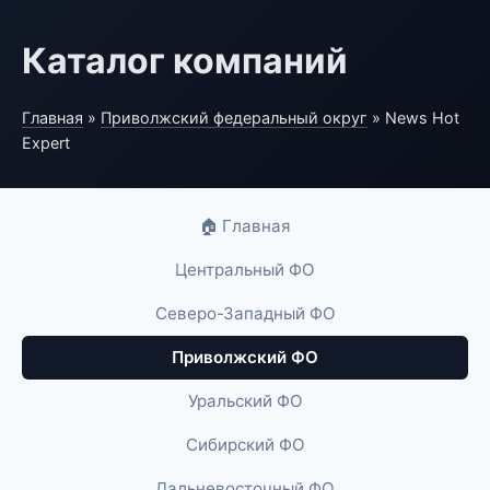
Каталог компаний
Главная
»
Приволжский федеральный округ
» News Hot
Expert
🏠 Главная
Центральный ФО
Северо-Западный ФО
Приволжский ФО
Уральский ФО
Сибирский ФО
Дальневосточный ФО