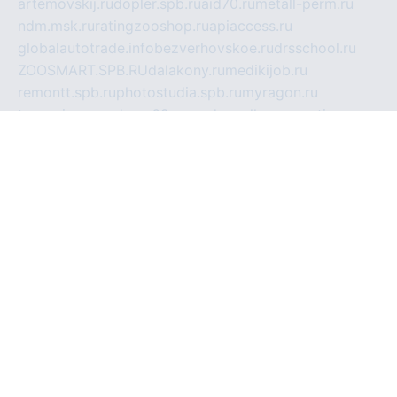
artemovskij.ru
dopler.spb.ru
aid70.ru
metall-perm.ru
ndm.msk.ru
ratingzooshop.ru
apiaccess.ru
globalautotrade.info
bezverhovskoe.ru
drsschool.ru
ZOOSMART.SPB.RU
dalakony.ru
medikijob.ru
remontt.spb.ru
photostudia.spb.ru
myragon.ru
terramia.ru
academy62.ru
gardengallereya.ru
rti.com.ru
artem-news.ru
biserinca.ru
krasnodarkurort.com
imshowtv.ru
mebel-v-tule.ru
mobtopik.ru
pcsecurity.net.ru
tool-sib.ru
multimetrunit.ru
sp-tour.ru
fan-cs.ru
santeh-russia.ru
symbian9.net.ru
DSHAIR.RU
tmmotors.spb.ru
xjocuricopii.com
musavtomat.msk.ru
obustrojdom.ru
sovetcik.ru
ybaranovskaya.ru
ppknews.ru
cult-alshei.ru
JAPANRUSSIA.RU
proekciyamebel.ru
imper-finans.ru
rim.org.ru
glamourai.ru
brassminus.ru
zabor-pro.ru
ftn.pp.ru
dorogoe58.ru
laimengpacker.ru
kuzova-zapchasti.ru
sageerp.ru
taxodrom.ru
dsrazvitie.ru
hardcity.net.ru
ratinghomegames.ru
topservice25.ru
gubernyan.ru