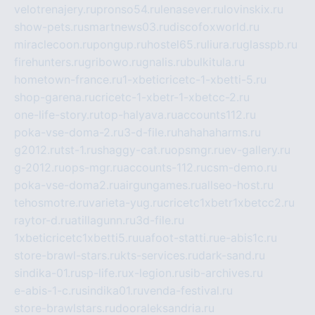
velotrenajery.ru
pronso54.ru
lenasever.ru
lovinskix.ru
show-pets.ru
smartnews03.ru
discofoxworld.ru
miraclecoon.ru
pongup.ru
hostel65.ru
liura.ru
glasspb.ru
firehunters.ru
gribowo.ru
gnalis.ru
bulkitula.ru
hometown-france.ru
1-xbeticricetc-1-xbetti-5.ru
shop-garena.ru
cricetc-1-xbetr-1-xbetcc-2.ru
one-life-story.ru
top-halyava.ru
accounts112.ru
poka-vse-doma-2.ru
3-d-file.ru
hahahaharms.ru
g2012.ru
tst-1.ru
shaggy-cat.ru
opsmgr.ru
ev-gallery.ru
g-2012.ru
ops-mgr.ru
accounts-112.ru
csm-demo.ru
poka-vse-doma2.ru
airgungames.ru
allseo-host.ru
tehosmotre.ru
varieta-yug.ru
cricetc1xbetr1xbetcc2.ru
raytor-d.ru
atillagunn.ru
3d-file.ru
1xbeticricetc1xbetti5.ru
uafoot-statti.ru
e-abis1c.ru
store-brawl-stars.ru
kts-services.ru
dark-sand.ru
sindika-01.ru
sp-life.ru
x-legion.ru
sib-archives.ru
e-abis-1-c.ru
sindika01.ru
venda-festival.ru
store-brawlstars.ru
dooraleksandria.ru