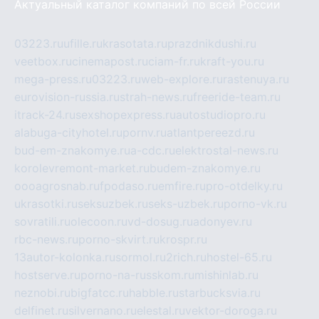
Актуальный каталог компаний по всей России
03223.ru
ufille.ru
krasotata.ru
prazdnikdushi.ru
veetbox.ru
cinemapost.ru
ciam-fr.ru
kraft-you.ru
mega-press.ru
03223.ru
web-explore.ru
rastenuya.ru
eurovision-russia.ru
strah-news.ru
freeride-team.ru
itrack-24.ru
sexshopexpress.ru
autostudiopro.ru
alabuga-cityhotel.ru
pornv.ru
atlantpereezd.ru
bud-em-znakomye.ru
a-cdc.ru
elektrostal-news.ru
korolevremont-market.ru
budem-znakomye.ru
oooagrosnab.ru
fpodaso.ru
emfire.ru
pro-otdelky.ru
ukrasotki.ru
seksuzbek.ru
seks-uzbek.ru
porno-vk.ru
sovratili.ru
olecoon.ru
vd-dosug.ru
adonyev.ru
rbc-news.ru
porno-skvirt.ru
krospr.ru
13autor-kolonka.ru
sormol.ru
2rich.ru
hostel-65.ru
hostserve.ru
porno-na-russkom.ru
mishinlab.ru
neznobi.ru
bigfatcc.ru
habble.ru
starbucksvia.ru
delfinet.ru
silvernano.ru
elestal.ru
vektor-doroga.ru