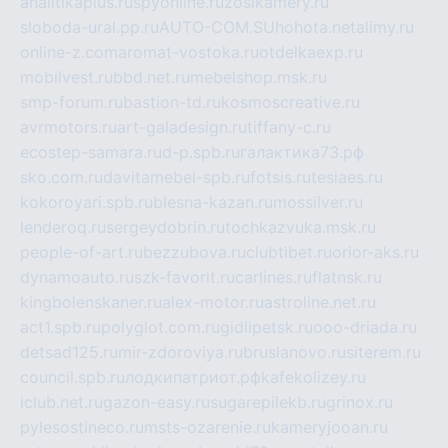
analitikaplus.ru
spyonline.ru
zosikamery.ru
sloboda-ural.pp.ru
AUTO-COM.SU
hohota.net
alimy.ru
online-z.com
aromat-vostoka.ru
otdelkaexp.ru
mobilvest.ru
bbd.net.ru
mebelshop.msk.ru
smp-forum.ru
bastion-td.ru
kosmoscreative.ru
avrmotors.ru
art-galadesign.ru
tiffany-c.ru
ecostep-samara.ru
d-p.spb.ru
галактика73.рф
sko.com.ru
davitamebel-spb.ru
fotsis.ru
tesiaes.ru
kokoroyari.spb.ru
blesna-kazan.ru
mossilver.ru
lenderoq.ru
sergeydobrin.ru
tochkazvuka.msk.ru
people-of-art.ru
bezzubova.ru
clubtibet.ru
orior-aks.ru
dynamoauto.ru
szk-favorit.ru
carlines.ru
flatnsk.ru
kingbolenskaner.ru
alex-motor.ru
astroline.net.ru
act1.spb.ru
polyglot.com.ru
gidlipetsk.ru
ooo-driada.ru
detsad125.ru
mir-zdoroviya.ru
bruslanovo.ru
siterem.ru
council.spb.ru
лодкипатриот.рф
kafekolizey.ru
iclub.net.ru
gazon-easy.ru
sugarepilekb.ru
grinox.ru
pylesostineco.ru
msts-ozarenie.ru
kameryjooan.ru