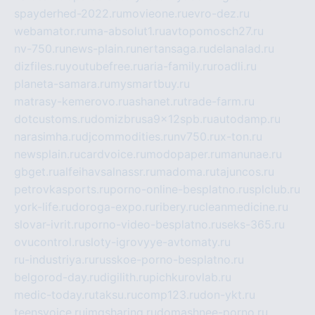
spayderhed-2022.ru
movieone.ru
evro-dez.ru
webamator.ru
ma-absolut1.ru
avtopomosch27.ru
nv-750.ru
news-plain.ru
nertansaga.ru
delanalad.ru
dizfiles.ru
youtubefree.ru
aria-family.ru
roadli.ru
planeta-samara.ru
mysmartbuy.ru
matrasy-kemerovo.ru
ashanet.ru
trade-farm.ru
dotcustoms.ru
domizbrusa9x12spb.ru
autodamp.ru
narasimha.ru
djcommodities.ru
nv750.ru
x-ton.ru
newsplain.ru
cardvoice.ru
modopaper.ru
manunae.ru
gbget.ru
alfeihavsalnassr.ru
madoma.ru
tajuncos.ru
petrovkasports.ru
porno-online-besplatno.ru
splclub.ru
york-life.ru
doroga-expo.ru
ribery.ru
cleanmedicine.ru
slovar-ivrit.ru
porno-video-besplatno.ru
seks-365.ru
ovucontrol.ru
sloty-igrovyye-avtomaty.ru
ru-industriya.ru
russkoe-porno-besplatno.ru
belgorod-day.ru
digilith.ru
pichkurovlab.ru
medic-today.ru
taksu.ru
comp123.ru
don-ykt.ru
teensvoice.ru
imgsharing.ru
domashnee-porno.ru