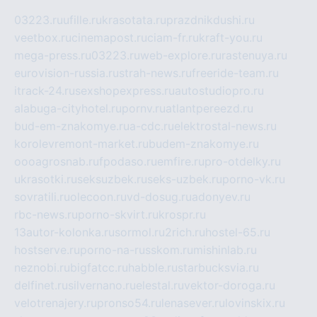
03223.ru
ufille.ru
krasotata.ru
prazdnikdushi.ru
veetbox.ru
cinemapost.ru
ciam-fr.ru
kraft-you.ru
mega-press.ru
03223.ru
web-explore.ru
rastenuya.ru
eurovision-russia.ru
strah-news.ru
freeride-team.ru
itrack-24.ru
sexshopexpress.ru
autostudiopro.ru
alabuga-cityhotel.ru
pornv.ru
atlantpereezd.ru
bud-em-znakomye.ru
a-cdc.ru
elektrostal-news.ru
korolevremont-market.ru
budem-znakomye.ru
oooagrosnab.ru
fpodaso.ru
emfire.ru
pro-otdelky.ru
ukrasotki.ru
seksuzbek.ru
seks-uzbek.ru
porno-vk.ru
sovratili.ru
olecoon.ru
vd-dosug.ru
adonyev.ru
rbc-news.ru
porno-skvirt.ru
krospr.ru
13autor-kolonka.ru
sormol.ru
2rich.ru
hostel-65.ru
hostserve.ru
porno-na-russkom.ru
mishinlab.ru
neznobi.ru
bigfatcc.ru
habble.ru
starbucksvia.ru
delfinet.ru
silvernano.ru
elestal.ru
vektor-doroga.ru
velotrenajery.ru
pronso54.ru
lenasever.ru
lovinskix.ru