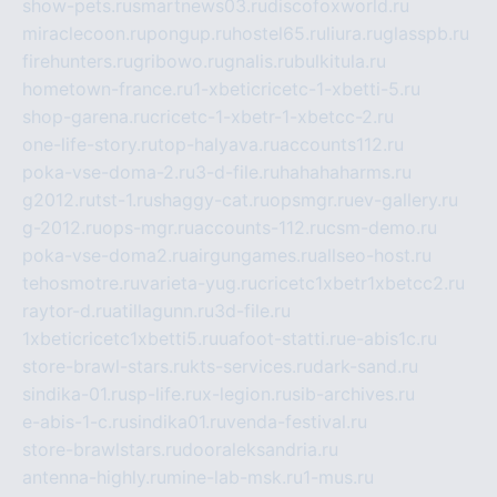
show-pets.ru
smartnews03.ru
discofoxworld.ru
miraclecoon.ru
pongup.ru
hostel65.ru
liura.ru
glasspb.ru
firehunters.ru
gribowo.ru
gnalis.ru
bulkitula.ru
hometown-france.ru
1-xbeticricetc-1-xbetti-5.ru
shop-garena.ru
cricetc-1-xbetr-1-xbetcc-2.ru
one-life-story.ru
top-halyava.ru
accounts112.ru
poka-vse-doma-2.ru
3-d-file.ru
hahahaharms.ru
g2012.ru
tst-1.ru
shaggy-cat.ru
opsmgr.ru
ev-gallery.ru
g-2012.ru
ops-mgr.ru
accounts-112.ru
csm-demo.ru
poka-vse-doma2.ru
airgungames.ru
allseo-host.ru
tehosmotre.ru
varieta-yug.ru
cricetc1xbetr1xbetcc2.ru
raytor-d.ru
atillagunn.ru
3d-file.ru
1xbeticricetc1xbetti5.ru
uafoot-statti.ru
e-abis1c.ru
store-brawl-stars.ru
kts-services.ru
dark-sand.ru
sindika-01.ru
sp-life.ru
x-legion.ru
sib-archives.ru
e-abis-1-c.ru
sindika01.ru
venda-festival.ru
store-brawlstars.ru
dooraleksandria.ru
antenna-highly.ru
mine-lab-msk.ru
1-mus.ru