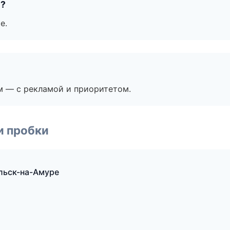
е?
е.
м — с рекламой и приоритетом.
и пробки
льск-на-Амуре