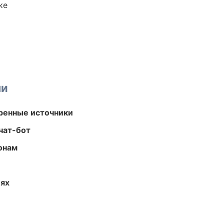
ке
ми
еренные источники
чат-бот
онам
иях