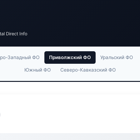
al Direct Info
ро-Западный ФО
Приволжский ФО
Уральский ФО
Южный ФО
Северо-Кавказский ФО
o