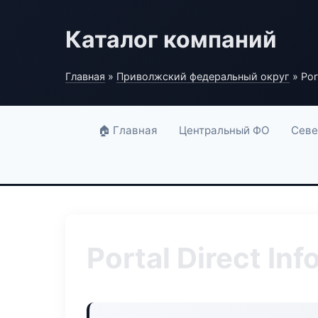
Каталог компаний
Главная
»
Приволжский федеральный округ
» Port
🏠 Главная
Центральный ФО
Севе
Portal Direct Inf