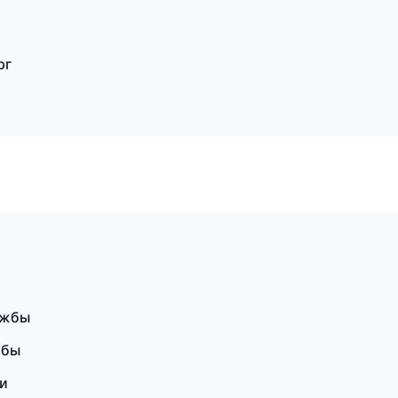
рг
ужбы
жбы
ии