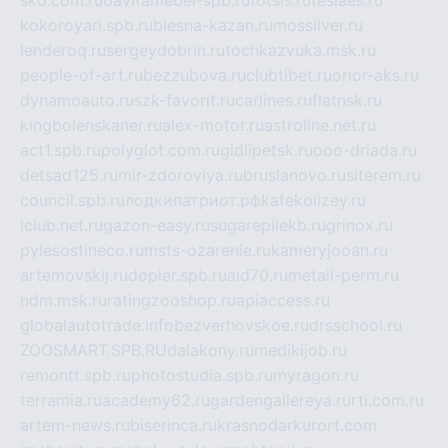
sko.com.ru
davitamebel-spb.ru
fotsis.ru
tesiaes.ru
kokoroyari.spb.ru
blesna-kazan.ru
mossilver.ru
lenderoq.ru
sergeydobrin.ru
tochkazvuka.msk.ru
people-of-art.ru
bezzubova.ru
clubtibet.ru
orior-aks.ru
dynamoauto.ru
szk-favorit.ru
carlines.ru
flatnsk.ru
kingbolenskaner.ru
alex-motor.ru
astroline.net.ru
act1.spb.ru
polyglot.com.ru
gidlipetsk.ru
ooo-driada.ru
detsad125.ru
mir-zdoroviya.ru
bruslanovo.ru
siterem.ru
council.spb.ru
лодкипатриот.рф
kafekolizey.ru
iclub.net.ru
gazon-easy.ru
sugarepilekb.ru
grinox.ru
pylesostineco.ru
msts-ozarenie.ru
kameryjooan.ru
artemovskij.ru
dopler.spb.ru
aid70.ru
metall-perm.ru
ndm.msk.ru
ratingzooshop.ru
apiaccess.ru
globalautotrade.info
bezverhovskoe.ru
drsschool.ru
ZOOSMART.SPB.RU
dalakony.ru
medikijob.ru
remontt.spb.ru
photostudia.spb.ru
myragon.ru
terramia.ru
academy62.ru
gardengallereya.ru
rti.com.ru
artem-news.ru
biserinca.ru
krasnodarkurort.com