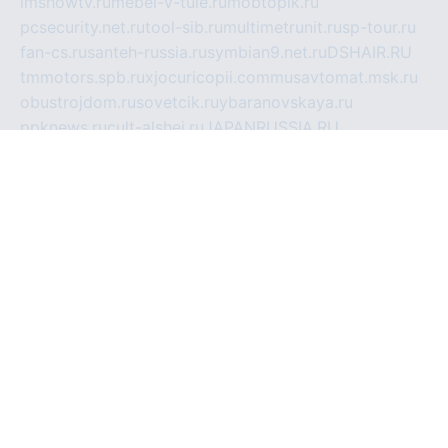
imshowtv.ru
mebel-v-tule.ru
mobtopik.ru
pcsecurity.net.ru
tool-sib.ru
multimetrunit.ru
sp-tour.ru
fan-cs.ru
santeh-russia.ru
symbian9.net.ru
DSHAIR.RU
tmmotors.spb.ru
xjocuricopii.com
musavtomat.msk.ru
obustrojdom.ru
sovetcik.ru
ybaranovskaya.ru
ppknews.ru
cult-alshei.ru
JAPANRUSSIA.RU
proekciyamebel.ru
imper-finans.ru
rim.org.ru
glamourai.ru
brassminus.ru
zabor-pro.ru
ftn.pp.ru
dorogoe58.ru
laimengpacker.ru
kuzova-zapchasti.ru
sageerp.ru
taxodrom.ru
dsrazvitie.ru
hardcity.net.ru
ratinghomegames.ru
topservice25.ru
gubernyan.ru
gtglasslined.ru
ii4.ru
tssport.spb.ru
andorra24.com
blackwallstreet.ru
oboimos.ru
optim-doors.com.ru
ikuch.ru
nycr.org.ru
npa21.ru
vremya-ch.spb.ru
desert000.ru
ivtorgi.ru
ifiori.ru
catalog-statei.ru
dcv.org.ru
spetsmaster174.ru
ipkameryhiseeu.ru
dum26.ru
ruspol.spb.ru
fr-opendp.ru
kam-solnyshko.ru
cheyenne-arapaho.ru
sevzapmetal.spb.ru