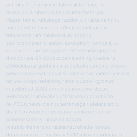
antenna-highly.ru
mine-lab-msk.ru
1-mus.ru
3-sex-porn.ru
ban-damn.ru
purse-factory.ru
viagra-tablet.ru
fasbags.ru
adler-jun.ru
bandamn.ru
fincontech.ru
3sexporn.ru
1mus.ru
darksand.ru
rebus-toys.ru
minelab-msk.ru
rtdco.ru
seo-prodvizhenie-sajtov-stroitelnyh-kompanij.ru
card-voice.ru
rulonnyygazon177.ru
snow-guard.ru
domizbrusa-9x12spb.ru
demaholding.ru
aalse.ru
a380club.ru
argentinamia.ru
perkoka.ru
movie-one.ru
perk-oka.ru
g-octopus.ru
sibarchives.ru
andreislyusar.ru
naruto-x.ru
pursefactory.ru
tor-lyubov-i-grom.ru
spayderhed-2022.ru
movieone.ru
evro-dez.ru
webamator.ru
ma-absolut1.ru
avtopomosch27.ru
nv-750.ru
news-plain.ru
nertansaga.ru
delanalad.ru
dizfiles.ru
youtubefree.ru
aria-family.ru
roadli.ru
planeta-samara.ru
mysmartbuy.ru
matrasy-kemerovo.ru
ashanet.ru
trade-farm.ru
dotcustoms.ru
domizbrusa9x12spb.ru
autodamp.ru