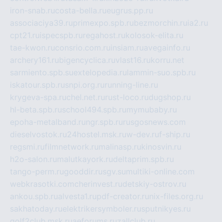
iron-snab.ru
costa-bella.ru
eugrus.pp.ru
associaciya39.ru
primexpo.spb.ru
bezmorchin.ru
ia2.ru
cpt21.ru
ispecspb.ru
regahost.ru
kolosok-elita.ru
tae-kwon.ru
consrio.com.ru
insiam.ru
avegainfo.ru
archery161.ru
bigencyclica.ru
vlast16.ru
korru.net
sarmiento.spb.su
extelopedia.ru
lammin-suo.spb.ru
iskatour.spb.ru
snpi.org.ru
running-line.ru
krygeva-spa.ru
chel.net.ru
rust-loco.ru
dugshop.ru
hl-beta.spb.ru
school494.spb.ru
mymubaby.ru
epoha-metalband.ru
ngr.spb.ru
rusgosnews.com
dieselvostok.ru
24hostel.msk.ru
w-dev.ru
f-ship.ru
regsmi.ru
filmnetwork.ru
malinasp.ru
kinosvin.ru
h2o-salon.ru
malutkayork.ru
deltaprim.spb.ru
tango-perm.ru
gooddir.ru
sgv.su
multiki-online.com
webkrasotki.com
cherinvest.ru
detskiy-ostrov.ru
ankou.spb.ru
alvesta1.ru
pdf-creator.ru
nix-files.org.ru
sakhatoday.ru
elektrikersymboler.ru
sputnikyes.ru
golf2club.msk.ru
aeforums.ru
zallclub.ru