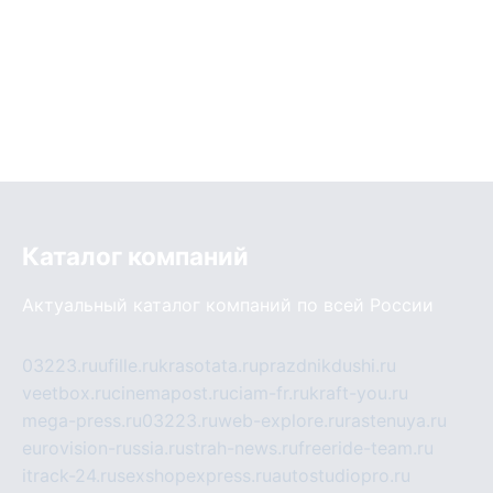
Каталог компаний
Актуальный каталог компаний по всей России
03223.ru
ufille.ru
krasotata.ru
prazdnikdushi.ru
veetbox.ru
cinemapost.ru
ciam-fr.ru
kraft-you.ru
mega-press.ru
03223.ru
web-explore.ru
rastenuya.ru
eurovision-russia.ru
strah-news.ru
freeride-team.ru
itrack-24.ru
sexshopexpress.ru
autostudiopro.ru