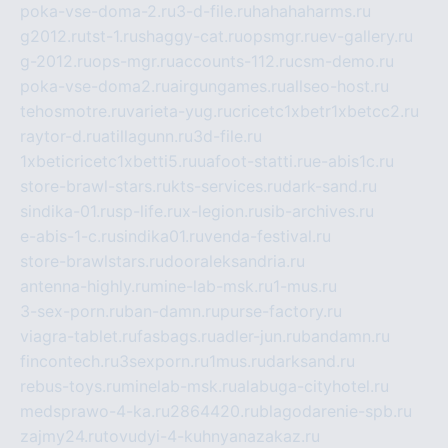
poka-vse-doma-2.ru
3-d-file.ru
hahahaharms.ru
g2012.ru
tst-1.ru
shaggy-cat.ru
opsmgr.ru
ev-gallery.ru
g-2012.ru
ops-mgr.ru
accounts-112.ru
csm-demo.ru
poka-vse-doma2.ru
airgungames.ru
allseo-host.ru
tehosmotre.ru
varieta-yug.ru
cricetc1xbetr1xbetcc2.ru
raytor-d.ru
atillagunn.ru
3d-file.ru
1xbeticricetc1xbetti5.ru
uafoot-statti.ru
e-abis1c.ru
store-brawl-stars.ru
kts-services.ru
dark-sand.ru
sindika-01.ru
sp-life.ru
x-legion.ru
sib-archives.ru
e-abis-1-c.ru
sindika01.ru
venda-festival.ru
store-brawlstars.ru
dooraleksandria.ru
antenna-highly.ru
mine-lab-msk.ru
1-mus.ru
3-sex-porn.ru
ban-damn.ru
purse-factory.ru
viagra-tablet.ru
fasbags.ru
adler-jun.ru
bandamn.ru
fincontech.ru
3sexporn.ru
1mus.ru
darksand.ru
rebus-toys.ru
minelab-msk.ru
alabuga-cityhotel.ru
medsprawo-4-ka.ru
2864420.ru
blagodarenie-spb.ru
zajmy24.ru
tovudyi-4-kuhnyanazakaz.ru