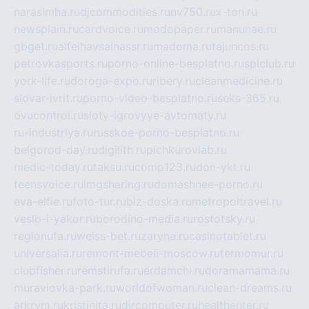
narasimha.ru
djcommodities.ru
nv750.ru
x-ton.ru
newsplain.ru
cardvoice.ru
modopaper.ru
manunae.ru
gbget.ru
alfeihavsalnassr.ru
madoma.ru
tajuncos.ru
petrovkasports.ru
porno-online-besplatno.ru
splclub.ru
york-life.ru
doroga-expo.ru
ribery.ru
cleanmedicine.ru
slovar-ivrit.ru
porno-video-besplatno.ru
seks-365.ru
ovucontrol.ru
sloty-igrovyye-avtomaty.ru
ru-industriya.ru
russkoe-porno-besplatno.ru
belgorod-day.ru
digilith.ru
pichkurovlab.ru
medic-today.ru
taksu.ru
comp123.ru
don-ykt.ru
teensvoice.ru
imgsharing.ru
domashnee-porno.ru
eva-elfie.ru
foto-tur.ru
biz-doska.ru
metropoltravel.ru
veslo-i-yakor.ru
borodino-media.ru
rostotsky.ru
regionufa.ru
weiss-bet.ru
zaryna.ru
casinotablet.ru
universalia.ru
remont-mebeli-moscow.ru
termomur.ru
clubfisher.ru
remstirufa.ru
erdamchi.ru
doramamama.ru
muraviovka-park.ru
worldofwoman.ru
clean-dreams.ru
arkrym.ru
kristinita.ru
dircomputer.ru
healthenter.ru