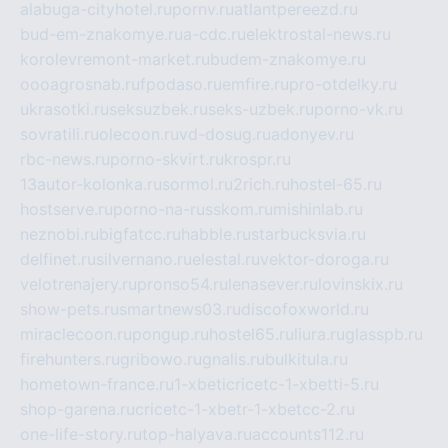
alabuga-cityhotel.ru
pornv.ru
atlantpereezd.ru
bud-em-znakomye.ru
a-cdc.ru
elektrostal-news.ru
korolevremont-market.ru
budem-znakomye.ru
oooagrosnab.ru
fpodaso.ru
emfire.ru
pro-otdelky.ru
ukrasotki.ru
seksuzbek.ru
seks-uzbek.ru
porno-vk.ru
sovratili.ru
olecoon.ru
vd-dosug.ru
adonyev.ru
rbc-news.ru
porno-skvirt.ru
krospr.ru
13autor-kolonka.ru
sormol.ru
2rich.ru
hostel-65.ru
hostserve.ru
porno-na-russkom.ru
mishinlab.ru
neznobi.ru
bigfatcc.ru
habble.ru
starbucksvia.ru
delfinet.ru
silvernano.ru
elestal.ru
vektor-doroga.ru
velotrenajery.ru
pronso54.ru
lenasever.ru
lovinskix.ru
show-pets.ru
smartnews03.ru
discofoxworld.ru
miraclecoon.ru
pongup.ru
hostel65.ru
liura.ru
glasspb.ru
firehunters.ru
gribowo.ru
gnalis.ru
bulkitula.ru
hometown-france.ru
1-xbeticricetc-1-xbetti-5.ru
shop-garena.ru
cricetc-1-xbetr-1-xbetcc-2.ru
one-life-story.ru
top-halyava.ru
accounts112.ru