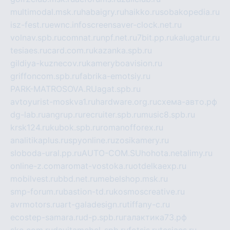
multimodal.msk.ru
habaigry.ru
haikko.ru
sobakopedia.ru
isz-fest.ru
ewnc.info
screensaver-clock.net.ru
volnav.spb.ru
comnat.ru
npf.net.ru
7bit.pp.ru
kalugatur.ru
tesiaes.ru
card.com.ru
kazanka.spb.ru
gildiya-kuznecov.ru
kameryboavision.ru
griffoncom.spb.ru
fabrika-emotsiy.ru
PARK-MATROSOVA.RU
agat.spb.ru
avtoyurist-moskva1.ru
hardware.org.ru
схема-авто.рф
dg-lab.ru
angrup.ru
recruiter.spb.ru
music8.spb.ru
krsk124.ru
kubok.spb.ru
romanofforex.ru
analitikaplus.ru
spyonline.ru
zosikamery.ru
sloboda-ural.pp.ru
AUTO-COM.SU
hohota.net
alimy.ru
online-z.com
aromat-vostoka.ru
otdelkaexp.ru
mobilvest.ru
bbd.net.ru
mebelshop.msk.ru
smp-forum.ru
bastion-td.ru
kosmoscreative.ru
avrmotors.ru
art-galadesign.ru
tiffany-c.ru
ecostep-samara.ru
d-p.spb.ru
галактика73.рф