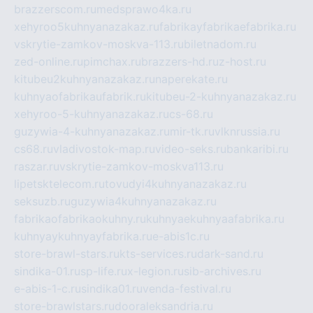
brazzerscom.ru
medsprawo4ka.ru
xehyroo5kuhnyanazakaz.ru
fabrikayfabrikaefabrika.ru
vskrytie-zamkov-moskva-113.ru
biletnadom.ru
zed-online.ru
pimchax.ru
brazzers-hd.ru
z-host.ru
kitubeu2kuhnyanazakaz.ru
naperekate.ru
kuhnyaofabrikaufabrik.ru
kitubeu-2-kuhnyanazakaz.ru
xehyroo-5-kuhnyanazakaz.ru
cs-68.ru
guzywia-4-kuhnyanazakaz.ru
mir-tk.ru
vlknrussia.ru
cs68.ru
vladivostok-map.ru
video-seks.ru
bankaribi.ru
raszar.ru
vskrytie-zamkov-moskva113.ru
lipetsktelecom.ru
tovudyi4kuhnyanazakaz.ru
seksuzb.ru
guzywia4kuhnyanazakaz.ru
fabrikaofabrikaokuhny.ru
kuhnyaekuhnyaafabrika.ru
kuhnyaykuhnyayfabrika.ru
e-abis1c.ru
store-brawl-stars.ru
kts-services.ru
dark-sand.ru
sindika-01.ru
sp-life.ru
x-legion.ru
sib-archives.ru
e-abis-1-c.ru
sindika01.ru
venda-festival.ru
store-brawlstars.ru
dooraleksandria.ru