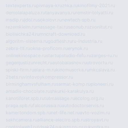
textexperts.ru
pivnaya-kruzhka.ru
kinofilmy-2021.ru
demolalapaluza.ru
tanyavanya.ru
remstir-tolyatti.ru
msdip.ru
jdol.ru
sokolovr.ru
newtech-spb.ru
rezemkleim.ru
massage-tai.ru
seonub.ru
zvonitut.ru
biolisichka24.ru
mncraft-download.ru
algoritm-sistema.ru
godflesh.ru
ru-industria.ru
zebra-tlt.ru
okna-proficom.ru
erynok.ru
onlinekinospace.ru
startupstudio-fefu.ru
zarges-ru.ru
gegenjustizunrecht.ru
autobalashov.ru
utrovortu.ru
spiski-firm.ru
elara-m.ru
kinomusorka.ru
mkcslava.ru
2bets.ru
vintovoykompressor.ru
birminghamvsfulham.ru
sarmat-komp.ru
pioneeri.ru
amadis-chocolate.ru
shkurki-karakulya.ru
kanotiforet.spb.ru
tutmassage.ru
ecolog.org.ru
praga.spb.ru
falcorussia.ru
autodoctorservis.ru
kamertondom.spb.ru
net-life.net.ru
avto-vozim.ru
sakhcamera.ru
alliance-electro.spb.ru
stroyavt.ru
controlweb1.ru
tdsak74.ru
kinzozo-ru.ru
kvotka.ru