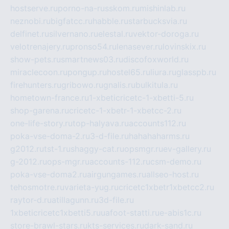
hostserve.ru
porno-na-russkom.ru
mishinlab.ru
neznobi.ru
bigfatcc.ru
habble.ru
starbucksvia.ru
delfinet.ru
silvernano.ru
elestal.ru
vektor-doroga.ru
velotrenajery.ru
pronso54.ru
lenasever.ru
lovinskix.ru
show-pets.ru
smartnews03.ru
discofoxworld.ru
miraclecoon.ru
pongup.ru
hostel65.ru
liura.ru
glasspb.ru
firehunters.ru
gribowo.ru
gnalis.ru
bulkitula.ru
hometown-france.ru
1-xbeticricetc-1-xbetti-5.ru
shop-garena.ru
cricetc-1-xbetr-1-xbetcc-2.ru
one-life-story.ru
top-halyava.ru
accounts112.ru
poka-vse-doma-2.ru
3-d-file.ru
hahahaharms.ru
g2012.ru
tst-1.ru
shaggy-cat.ru
opsmgr.ru
ev-gallery.ru
g-2012.ru
ops-mgr.ru
accounts-112.ru
csm-demo.ru
poka-vse-doma2.ru
airgungames.ru
allseo-host.ru
tehosmotre.ru
varieta-yug.ru
cricetc1xbetr1xbetcc2.ru
raytor-d.ru
atillagunn.ru
3d-file.ru
1xbeticricetc1xbetti5.ru
uafoot-statti.ru
e-abis1c.ru
store-brawl-stars.ru
kts-services.ru
dark-sand.ru