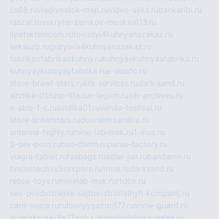
cs68.ru
vladivostok-map.ru
video-seks.ru
bankaribi.ru
raszar.ru
vskrytie-zamkov-moskva113.ru
lipetsktelecom.ru
tovudyi4kuhnyanazakaz.ru
seksuzb.ru
guzywia4kuhnyanazakaz.ru
fabrikaofabrikaokuhny.ru
kuhnyaekuhnyaafabrika.ru
kuhnyaykuhnyayfabrika.ru
e-abis1c.ru
store-brawl-stars.ru
kts-services.ru
dark-sand.ru
sindika-01.ru
sp-life.ru
x-legion.ru
sib-archives.ru
e-abis-1-c.ru
sindika01.ru
venda-festival.ru
store-brawlstars.ru
dooraleksandria.ru
antenna-highly.ru
mine-lab-msk.ru
1-mus.ru
3-sex-porn.ru
ban-damn.ru
purse-factory.ru
viagra-tablet.ru
fasbags.ru
adler-jun.ru
bandamn.ru
fincontech.ru
3sexporn.ru
1mus.ru
darksand.ru
rebus-toys.ru
minelab-msk.ru
rtdco.ru
seo-prodvizhenie-sajtov-stroitelnyh-kompanij.ru
card-voice.ru
rulonnyygazon177.ru
snow-guard.ru
domizbrusa-9x12spb.ru
demaholding.ru
aalse.ru