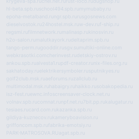
krygeva-spa.ru
chel.net.ru
rust-loco.ru
dugshop.ru
hl-beta.spb.ru
school494.spb.ru
mymubaby.ru
epoha-metalband.ru
ngr.spb.ru
rusgosnews.com
dieselvostok.ru
24hostel.msk.ru
w-dev.ru
f-ship.ru
regsmi.ru
filmnetwork.ru
malinasp.ru
kinosvin.ru
h2o-salon.ru
malutkayork.ru
deltaprim.spb.ru
tango-perm.ru
gooddir.ru
sgv.su
multiki-online.com
webkrasotki.com
cherinvest.ru
detskiy-ostrov.ru
ankou.spb.ru
alvesta1.ru
pdf-creator.ru
nix-files.org.ru
sakhatoday.ru
elektrikersymboler.ru
sputnikyes.ru
golf2club.msk.ru
aeforums.ru
zallclub.ru
multimodal.msk.ru
habaigry.ru
haikko.ru
sobakopedia.ru
isz-fest.ru
ewnc.info
screensaver-clock.net.ru
volnav.spb.ru
comnat.ru
npf.net.ru
7bit.pp.ru
kalugatur.ru
tesiaes.ru
card.com.ru
kazanka.spb.ru
gildiya-kuznecov.ru
kameryboavision.ru
griffoncom.spb.ru
fabrika-emotsiy.ru
PARK-MATROSOVA.RU
agat.spb.ru