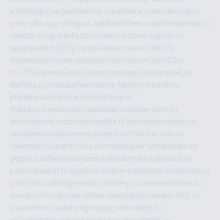
a380club.ru
argentinamia.ru
perkoka.ru
movie-one.ru
perk-oka.ru
g-octopus.ru
sibarchives.ru
andreislyusar.ru
naruto-x.ru
pursefactory.ru
tor-lyubov-i-grom.ru
spayderhed-2022.ru
movieone.ru
evro-dez.ru
webamator.ru
ma-absolut1.ru
avtopomosch27.ru
nv-750.ru
news-plain.ru
nertansaga.ru
delanalad.ru
dizfiles.ru
youtubefree.ru
aria-family.ru
roadli.ru
planeta-samara.ru
mysmartbuy.ru
matrasy-kemerovo.ru
ashanet.ru
trade-farm.ru
dotcustoms.ru
domizbrusa9x12spb.ru
autodamp.ru
narasimha.ru
djcommodities.ru
nv750.ru
x-ton.ru
newsplain.ru
cardvoice.ru
modopaper.ru
manunae.ru
gbget.ru
alfeihavsalnassr.ru
madoma.ru
tajuncos.ru
petrovkasports.ru
porno-online-besplatno.ru
splclub.ru
york-life.ru
doroga-expo.ru
ribery.ru
cleanmedicine.ru
slovar-ivrit.ru
porno-video-besplatno.ru
seks-365.ru
ovucontrol.ru
sloty-igrovyye-avtomaty.ru
ru-industriya.ru
russkoe-porno-besplatno.ru