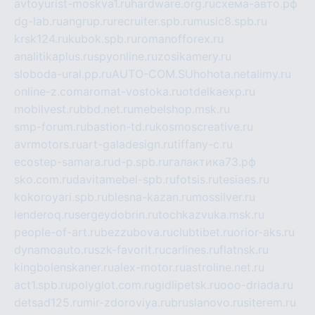
avtoyurist-moskva1.ru
hardware.org.ru
схема-авто.рф
dg-lab.ru
angrup.ru
recruiter.spb.ru
music8.spb.ru
krsk124.ru
kubok.spb.ru
romanofforex.ru
analitikaplus.ru
spyonline.ru
zosikamery.ru
sloboda-ural.pp.ru
AUTO-COM.SU
hohota.net
alimy.ru
online-z.com
aromat-vostoka.ru
otdelkaexp.ru
mobilvest.ru
bbd.net.ru
mebelshop.msk.ru
smp-forum.ru
bastion-td.ru
kosmoscreative.ru
avrmotors.ru
art-galadesign.ru
tiffany-c.ru
ecostep-samara.ru
d-p.spb.ru
галактика73.рф
sko.com.ru
davitamebel-spb.ru
fotsis.ru
tesiaes.ru
kokoroyari.spb.ru
blesna-kazan.ru
mossilver.ru
lenderoq.ru
sergeydobrin.ru
tochkazvuka.msk.ru
people-of-art.ru
bezzubova.ru
clubtibet.ru
orior-aks.ru
dynamoauto.ru
szk-favorit.ru
carlines.ru
flatnsk.ru
kingbolenskaner.ru
alex-motor.ru
astroline.net.ru
act1.spb.ru
polyglot.com.ru
gidlipetsk.ru
ooo-driada.ru
detsad125.ru
mir-zdoroviya.ru
bruslanovo.ru
siterem.ru