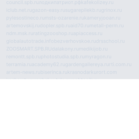
council.spb.ru
лодкипатриот.рф
kafekolizey.ru
iclub.net.ru
gazon-easy.ru
sugarepilekb.ru
grinox.ru
pylesostineco.ru
msts-ozarenie.ru
kameryjooan.ru
artemovskij.ru
dopler.spb.ru
aid70.ru
metall-perm.ru
ndm.msk.ru
ratingzooshop.ru
apiaccess.ru
globalautotrade.info
bezverhovskoe.ru
drsschool.ru
ZOOSMART.SPB.RU
dalakony.ru
medikijob.ru
remontt.spb.ru
photostudia.spb.ru
myragon.ru
terramia.ru
academy62.ru
gardengallereya.ru
rti.com.ru
artem-news.ru
biserinca.ru
krasnodarkurort.com
imshowtv.ru
mebel-v-tule.ru
mobtopik.ru
pcsecurity.net.ru
tool-sib.ru
multimetrunit.ru
sp-tour.ru
fan-cs.ru
santeh-russia.ru
symbian9.net.ru
DSHAIR.RU
tmmotors.spb.ru
xjocuricopii.com
musavtomat.msk.ru
obustrojdom.ru
sovetcik.ru
ybaranovskaya.ru
ppknews.ru
cult-alshei.ru
JAPANRUSSIA.RU
proekciyamebel.ru
imper-finans.ru
rim.org.ru
glamourai.ru
brassminus.ru
zabor-pro.ru
ftn.pp.ru