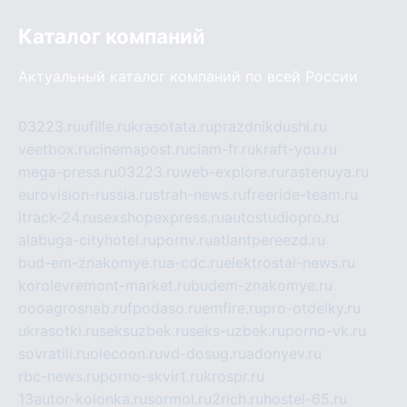
Каталог компаний
Актуальный каталог компаний по всей России
03223.ru
ufille.ru
krasotata.ru
prazdnikdushi.ru
veetbox.ru
cinemapost.ru
ciam-fr.ru
kraft-you.ru
mega-press.ru
03223.ru
web-explore.ru
rastenuya.ru
eurovision-russia.ru
strah-news.ru
freeride-team.ru
itrack-24.ru
sexshopexpress.ru
autostudiopro.ru
alabuga-cityhotel.ru
pornv.ru
atlantpereezd.ru
bud-em-znakomye.ru
a-cdc.ru
elektrostal-news.ru
korolevremont-market.ru
budem-znakomye.ru
oooagrosnab.ru
fpodaso.ru
emfire.ru
pro-otdelky.ru
ukrasotki.ru
seksuzbek.ru
seks-uzbek.ru
porno-vk.ru
sovratili.ru
olecoon.ru
vd-dosug.ru
adonyev.ru
rbc-news.ru
porno-skvirt.ru
krospr.ru
13autor-kolonka.ru
sormol.ru
2rich.ru
hostel-65.ru