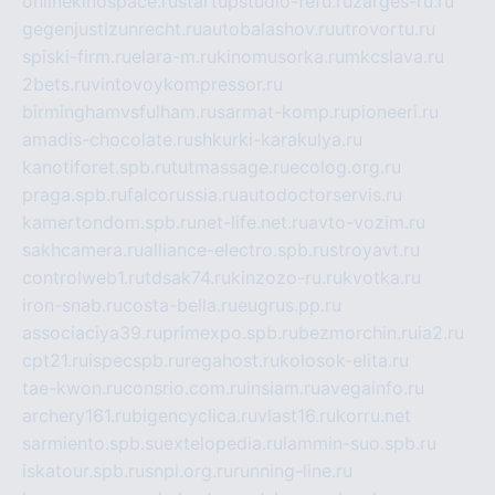
onlinekinospace.ru
startupstudio-fefu.ru
zarges-ru.ru
gegenjustizunrecht.ru
autobalashov.ru
utrovortu.ru
spiski-firm.ru
elara-m.ru
kinomusorka.ru
mkcslava.ru
2bets.ru
vintovoykompressor.ru
birminghamvsfulham.ru
sarmat-komp.ru
pioneeri.ru
amadis-chocolate.ru
shkurki-karakulya.ru
kanotiforet.spb.ru
tutmassage.ru
ecolog.org.ru
praga.spb.ru
falcorussia.ru
autodoctorservis.ru
kamertondom.spb.ru
net-life.net.ru
avto-vozim.ru
sakhcamera.ru
alliance-electro.spb.ru
stroyavt.ru
controlweb1.ru
tdsak74.ru
kinzozo-ru.ru
kvotka.ru
iron-snab.ru
costa-bella.ru
eugrus.pp.ru
associaciya39.ru
primexpo.spb.ru
bezmorchin.ru
ia2.ru
cpt21.ru
ispecspb.ru
regahost.ru
kolosok-elita.ru
tae-kwon.ru
consrio.com.ru
insiam.ru
avegainfo.ru
archery161.ru
bigencyclica.ru
vlast16.ru
korru.net
sarmiento.spb.su
extelopedia.ru
lammin-suo.spb.ru
iskatour.spb.ru
snpi.org.ru
running-line.ru