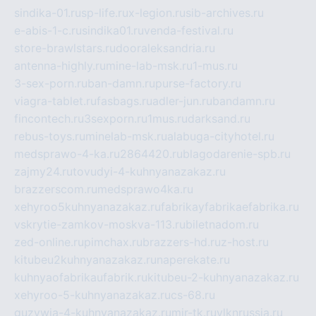
sindika-01.ru
sp-life.ru
x-legion.ru
sib-archives.ru
e-abis-1-c.ru
sindika01.ru
venda-festival.ru
store-brawlstars.ru
dooraleksandria.ru
antenna-highly.ru
mine-lab-msk.ru
1-mus.ru
3-sex-porn.ru
ban-damn.ru
purse-factory.ru
viagra-tablet.ru
fasbags.ru
adler-jun.ru
bandamn.ru
fincontech.ru
3sexporn.ru
1mus.ru
darksand.ru
rebus-toys.ru
minelab-msk.ru
alabuga-cityhotel.ru
medsprawo-4-ka.ru
2864420.ru
blagodarenie-spb.ru
zajmy24.ru
tovudyi-4-kuhnyanazakaz.ru
brazzerscom.ru
medsprawo4ka.ru
xehyroo5kuhnyanazakaz.ru
fabrikayfabrikaefabrika.ru
vskrytie-zamkov-moskva-113.ru
biletnadom.ru
zed-online.ru
pimchax.ru
brazzers-hd.ru
z-host.ru
kitubeu2kuhnyanazakaz.ru
naperekate.ru
kuhnyaofabrikaufabrik.ru
kitubeu-2-kuhnyanazakaz.ru
xehyroo-5-kuhnyanazakaz.ru
cs-68.ru
guzywia-4-kuhnyanazakaz.ru
mir-tk.ru
vlknrussia.ru