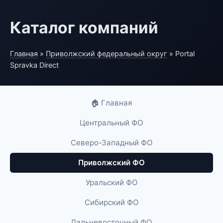
Каталог компаний
Главная
»
Приволжский федеральный округ
» Portal
Spravka Direct
🏠 Главная
Центральный ФО
Северо-Западный ФО
Приволжский ФО
Уральский ФО
Сибирский ФО
Дальневосточный ФО