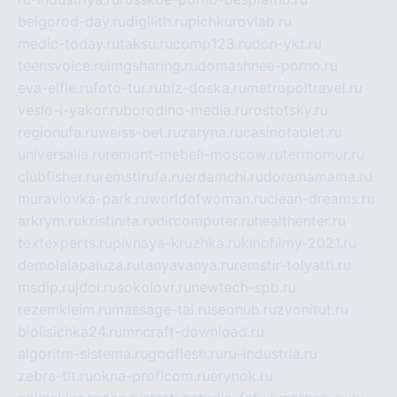
belgorod-day.ru
digilith.ru
pichkurovlab.ru
medic-today.ru
taksu.ru
comp123.ru
don-ykt.ru
teensvoice.ru
imgsharing.ru
domashnee-porno.ru
eva-elfie.ru
foto-tur.ru
biz-doska.ru
metropoltravel.ru
veslo-i-yakor.ru
borodino-media.ru
rostotsky.ru
regionufa.ru
weiss-bet.ru
zaryna.ru
casinotablet.ru
universalia.ru
remont-mebeli-moscow.ru
termomur.ru
clubfisher.ru
remstirufa.ru
erdamchi.ru
doramamama.ru
muraviovka-park.ru
worldofwoman.ru
clean-dreams.ru
arkrym.ru
kristinita.ru
dircomputer.ru
healthenter.ru
textexperts.ru
pivnaya-kruzhka.ru
kinofilmy-2021.ru
demolalapaluza.ru
tanyavanya.ru
remstir-tolyatti.ru
msdip.ru
jdol.ru
sokolovr.ru
newtech-spb.ru
rezemkleim.ru
massage-tai.ru
seonub.ru
zvonitut.ru
biolisichka24.ru
mncraft-download.ru
algoritm-sistema.ru
godflesh.ru
ru-industria.ru
zebra-tlt.ru
okna-proficom.ru
erynok.ru