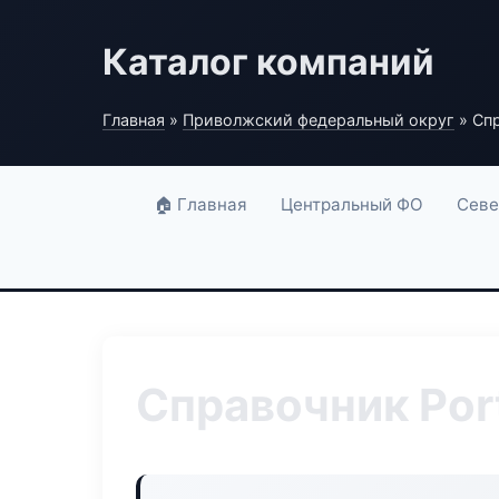
Каталог компаний
Главная
»
Приволжский федеральный округ
» Спр
🏠 Главная
Центральный ФО
Севе
Справочник Por