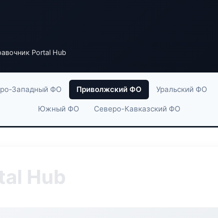
авочник Portal Hub
ро-Западный ФО
Приволжский ФО
Уральский ФО
Южный ФО
Северо-Кавказский ФО
tal Hub