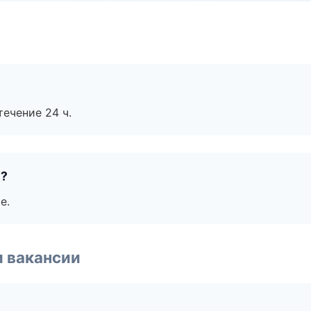
течение 24 ч.
е?
е.
и вакансии