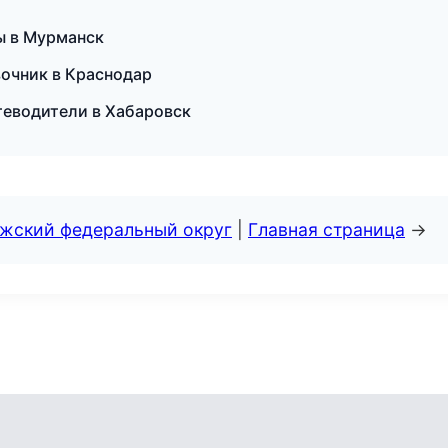
бы в Мурманск
вочник в Краснодар
утеводители в Хабаровск
лжский федеральный округ
|
Главная страница
→