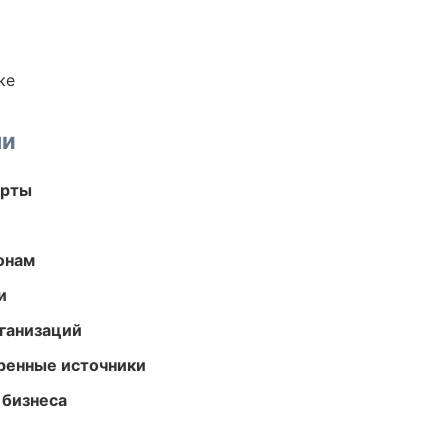
ке
ми
арты
онам
и
ганизаций
еренные источники
 бизнеса