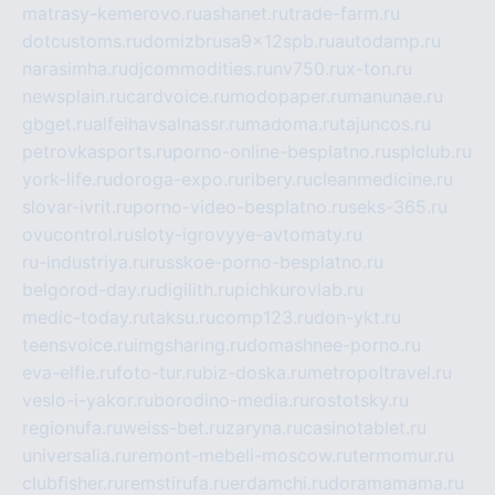
matrasy-kemerovo.ru
ashanet.ru
trade-farm.ru
dotcustoms.ru
domizbrusa9x12spb.ru
autodamp.ru
narasimha.ru
djcommodities.ru
nv750.ru
x-ton.ru
newsplain.ru
cardvoice.ru
modopaper.ru
manunae.ru
gbget.ru
alfeihavsalnassr.ru
madoma.ru
tajuncos.ru
petrovkasports.ru
porno-online-besplatno.ru
splclub.ru
york-life.ru
doroga-expo.ru
ribery.ru
cleanmedicine.ru
slovar-ivrit.ru
porno-video-besplatno.ru
seks-365.ru
ovucontrol.ru
sloty-igrovyye-avtomaty.ru
ru-industriya.ru
russkoe-porno-besplatno.ru
belgorod-day.ru
digilith.ru
pichkurovlab.ru
medic-today.ru
taksu.ru
comp123.ru
don-ykt.ru
teensvoice.ru
imgsharing.ru
domashnee-porno.ru
eva-elfie.ru
foto-tur.ru
biz-doska.ru
metropoltravel.ru
veslo-i-yakor.ru
borodino-media.ru
rostotsky.ru
regionufa.ru
weiss-bet.ru
zaryna.ru
casinotablet.ru
universalia.ru
remont-mebeli-moscow.ru
termomur.ru
clubfisher.ru
remstirufa.ru
erdamchi.ru
doramamama.ru