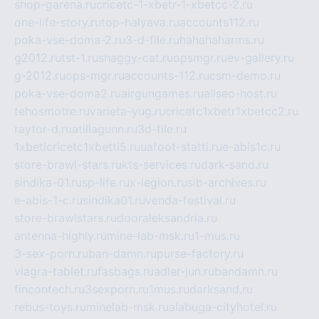
shop-garena.ru
cricetc-1-xbetr-1-xbetcc-2.ru
one-life-story.ru
top-halyava.ru
accounts112.ru
poka-vse-doma-2.ru
3-d-file.ru
hahahaharms.ru
g2012.ru
tst-1.ru
shaggy-cat.ru
opsmgr.ru
ev-gallery.ru
g-2012.ru
ops-mgr.ru
accounts-112.ru
csm-demo.ru
poka-vse-doma2.ru
airgungames.ru
allseo-host.ru
tehosmotre.ru
varieta-yug.ru
cricetc1xbetr1xbetcc2.ru
raytor-d.ru
atillagunn.ru
3d-file.ru
1xbeticricetc1xbetti5.ru
uafoot-statti.ru
e-abis1c.ru
store-brawl-stars.ru
kts-services.ru
dark-sand.ru
sindika-01.ru
sp-life.ru
x-legion.ru
sib-archives.ru
e-abis-1-c.ru
sindika01.ru
venda-festival.ru
store-brawlstars.ru
dooraleksandria.ru
antenna-highly.ru
mine-lab-msk.ru
1-mus.ru
3-sex-porn.ru
ban-damn.ru
purse-factory.ru
viagra-tablet.ru
fasbags.ru
adler-jun.ru
bandamn.ru
fincontech.ru
3sexporn.ru
1mus.ru
darksand.ru
rebus-toys.ru
minelab-msk.ru
alabuga-cityhotel.ru