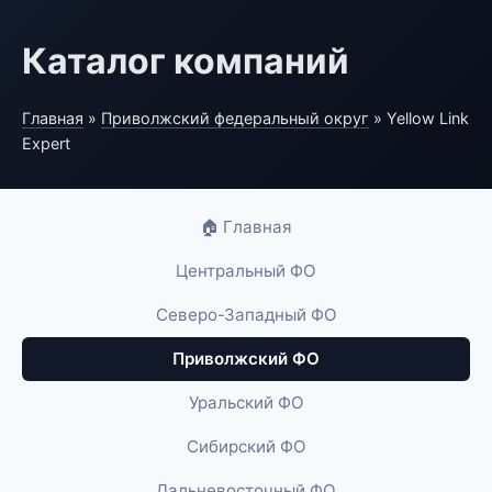
Каталог компаний
Главная
»
Приволжский федеральный округ
» Yellow Link
Expert
🏠 Главная
Центральный ФО
Северо-Западный ФО
Приволжский ФО
Уральский ФО
Сибирский ФО
Дальневосточный ФО