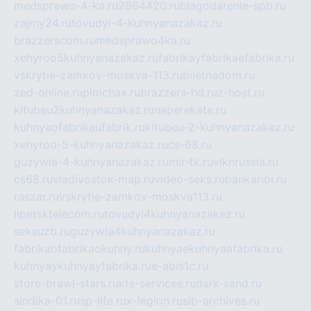
medsprawo-4-ka.ru
2864420.ru
blagodarenie-spb.ru
zajmy24.ru
tovudyi-4-kuhnyanazakaz.ru
brazzerscom.ru
medsprawo4ka.ru
xehyroo5kuhnyanazakaz.ru
fabrikayfabrikaefabrika.ru
vskrytie-zamkov-moskva-113.ru
biletnadom.ru
zed-online.ru
pimchax.ru
brazzers-hd.ru
z-host.ru
kitubeu2kuhnyanazakaz.ru
naperekate.ru
kuhnyaofabrikaufabrik.ru
kitubeu-2-kuhnyanazakaz.ru
xehyroo-5-kuhnyanazakaz.ru
cs-68.ru
guzywia-4-kuhnyanazakaz.ru
mir-tk.ru
vlknrussia.ru
cs68.ru
vladivostok-map.ru
video-seks.ru
bankaribi.ru
raszar.ru
vskrytie-zamkov-moskva113.ru
lipetsktelecom.ru
tovudyi4kuhnyanazakaz.ru
seksuzb.ru
guzywia4kuhnyanazakaz.ru
fabrikaofabrikaokuhny.ru
kuhnyaekuhnyaafabrika.ru
kuhnyaykuhnyayfabrika.ru
e-abis1c.ru
store-brawl-stars.ru
kts-services.ru
dark-sand.ru
sindika-01.ru
sp-life.ru
x-legion.ru
sib-archives.ru