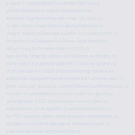
e-abis-1-c.ru
sindika01.ru
venda-festival.ru
store-brawlstars.ru
dooraleksandria.ru
antenna-highly.ru
mine-lab-msk.ru
1-mus.ru
3-sex-porn.ru
ban-damn.ru
purse-factory.ru
viagra-tablet.ru
fasbags.ru
adler-jun.ru
bandamn.ru
fincontech.ru
3sexporn.ru
1mus.ru
darksand.ru
rebus-toys.ru
minelab-msk.ru
rtdco.ru
seo-prodvizhenie-sajtov-stroitelnyh-kompanij.ru
card-voice.ru
rulonnyygazon177.ru
snow-guard.ru
domizbrusa-9x12spb.ru
demaholding.ru
aalse.ru
a380club.ru
argentinamia.ru
perkoka.ru
movie-one.ru
perk-oka.ru
g-octopus.ru
sibarchives.ru
andreislyusar.ru
naruto-x.ru
pursefactory.ru
tor-lyubov-i-grom.ru
spayderhed-2022.ru
movieone.ru
evro-dez.ru
webamator.ru
ma-absolut1.ru
avtopomosch27.ru
nv-750.ru
news-plain.ru
nertansaga.ru
delanalad.ru
dizfiles.ru
youtubefree.ru
aria-family.ru
roadli.ru
planeta-samara.ru
mysmartbuy.ru