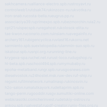
sakhcamera.ru
alliance-electro.spb.ru
stroyavt.ru
controlweb1.ru
tdsak74.ru
kinzozo-ru.ru
kvotka.ru
iron-snab.ru
costa-bella.ru
eugrus.pp.ru
associaciya39.ru
primexpo.spb.ru
bezmorchin.ru
ia2.ru
cpt21.ru
ispecspb.ru
regahost.ru
kolosok-elita.ru
tae-kwon.ru
consrio.com.ru
insiam.ru
avegainfo.ru
archery161.ru
bigencyclica.ru
vlast16.ru
korru.net
sarmiento.spb.su
extelopedia.ru
lammin-suo.spb.ru
iskatour.spb.ru
snpi.org.ru
running-line.ru
krygeva-spa.ru
chel.net.ru
rust-loco.ru
dugshop.ru
hl-beta.spb.ru
school494.spb.ru
mymubaby.ru
epoha-metalband.ru
ngr.spb.ru
rusgosnews.com
dieselvostok.ru
24hostel.msk.ru
w-dev.ru
f-ship.ru
regsmi.ru
filmnetwork.ru
malinasp.ru
kinosvin.ru
h2o-salon.ru
malutkayork.ru
deltaprim.spb.ru
tango-perm.ru
gooddir.ru
sgv.su
multiki-online.com
webkrasotki.com
cherinvest.ru
detskiy-ostrov.ru
ankou.spb.ru
alvesta1.ru
pdf-creator.ru
nix-files.org.ru