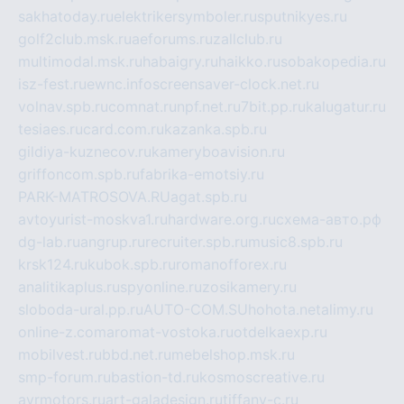
sakhatoday.ru
elektrikersymboler.ru
sputnikyes.ru
golf2club.msk.ru
aeforums.ru
zallclub.ru
multimodal.msk.ru
habaigry.ru
haikko.ru
sobakopedia.ru
isz-fest.ru
ewnc.info
screensaver-clock.net.ru
volnav.spb.ru
comnat.ru
npf.net.ru
7bit.pp.ru
kalugatur.ru
tesiaes.ru
card.com.ru
kazanka.spb.ru
gildiya-kuznecov.ru
kameryboavision.ru
griffoncom.spb.ru
fabrika-emotsiy.ru
PARK-MATROSOVA.RU
agat.spb.ru
avtoyurist-moskva1.ru
hardware.org.ru
схема-авто.рф
dg-lab.ru
angrup.ru
recruiter.spb.ru
music8.spb.ru
krsk124.ru
kubok.spb.ru
romanofforex.ru
analitikaplus.ru
spyonline.ru
zosikamery.ru
sloboda-ural.pp.ru
AUTO-COM.SU
hohota.net
alimy.ru
online-z.com
aromat-vostoka.ru
otdelkaexp.ru
mobilvest.ru
bbd.net.ru
mebelshop.msk.ru
smp-forum.ru
bastion-td.ru
kosmoscreative.ru
avrmotors.ru
art-galadesign.ru
tiffany-c.ru