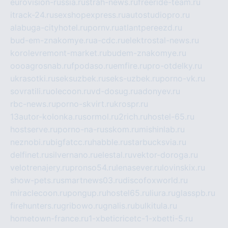
eurovision-russia.ru
strah-news.ru
freeride-team.ru
itrack-24.ru
sexshopexpress.ru
autostudiopro.ru
alabuga-cityhotel.ru
pornv.ru
atlantpereezd.ru
bud-em-znakomye.ru
a-cdc.ru
elektrostal-news.ru
korolevremont-market.ru
budem-znakomye.ru
oooagrosnab.ru
fpodaso.ru
emfire.ru
pro-otdelky.ru
ukrasotki.ru
seksuzbek.ru
seks-uzbek.ru
porno-vk.ru
sovratili.ru
olecoon.ru
vd-dosug.ru
adonyev.ru
rbc-news.ru
porno-skvirt.ru
krospr.ru
13autor-kolonka.ru
sormol.ru
2rich.ru
hostel-65.ru
hostserve.ru
porno-na-russkom.ru
mishinlab.ru
neznobi.ru
bigfatcc.ru
habble.ru
starbucksvia.ru
delfinet.ru
silvernano.ru
elestal.ru
vektor-doroga.ru
velotrenajery.ru
pronso54.ru
lenasever.ru
lovinskix.ru
show-pets.ru
smartnews03.ru
discofoxworld.ru
miraclecoon.ru
pongup.ru
hostel65.ru
liura.ru
glasspb.ru
firehunters.ru
gribowo.ru
gnalis.ru
bulkitula.ru
hometown-france.ru
1-xbeticricetc-1-xbetti-5.ru