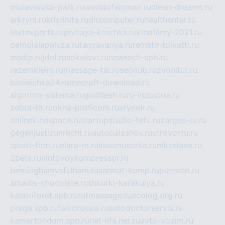
muraviovka-park.ru
worldofwoman.ru
clean-dreams.ru
arkrym.ru
kristinita.ru
dircomputer.ru
healthenter.ru
textexperts.ru
pivnaya-kruzhka.ru
kinofilmy-2021.ru
demolalapaluza.ru
tanyavanya.ru
remstir-tolyatti.ru
msdip.ru
jdol.ru
sokolovr.ru
newtech-spb.ru
rezemkleim.ru
massage-tai.ru
seonub.ru
zvonitut.ru
biolisichka24.ru
mncraft-download.ru
algoritm-sistema.ru
godflesh.ru
ru-industria.ru
zebra-tlt.ru
okna-proficom.ru
erynok.ru
onlinekinospace.ru
startupstudio-fefu.ru
zarges-ru.ru
gegenjustizunrecht.ru
autobalashov.ru
utrovortu.ru
spiski-firm.ru
elara-m.ru
kinomusorka.ru
mkcslava.ru
2bets.ru
vintovoykompressor.ru
birminghamvsfulham.ru
sarmat-komp.ru
pioneeri.ru
amadis-chocolate.ru
shkurki-karakulya.ru
kanotiforet.spb.ru
tutmassage.ru
ecolog.org.ru
praga.spb.ru
falcorussia.ru
autodoctorservis.ru
kamertondom.spb.ru
net-life.net.ru
avto-vozim.ru