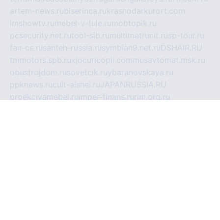
artem-news.ru
biserinca.ru
krasnodarkurort.com
imshowtv.ru
mebel-v-tule.ru
mobtopik.ru
pcsecurity.net.ru
tool-sib.ru
multimetrunit.ru
sp-tour.ru
fan-cs.ru
santeh-russia.ru
symbian9.net.ru
DSHAIR.RU
tmmotors.spb.ru
xjocuricopii.com
musavtomat.msk.ru
obustrojdom.ru
sovetcik.ru
ybaranovskaya.ru
ppknews.ru
cult-alshei.ru
JAPANRUSSIA.RU
proekciyamebel.ru
imper-finans.ru
rim.org.ru
glamourai.ru
brassminus.ru
zabor-pro.ru
ftn.pp.ru
dorogoe58.ru
laimengpacker.ru
kuzova-zapchasti.ru
sageerp.ru
taxodrom.ru
dsrazvitie.ru
hardcity.net.ru
ratinghomegames.ru
topservice25.ru
gubernyan.ru
gtglasslined.ru
ii4.ru
tssport.spb.ru
andorra24.com
blackwallstreet.ru
oboimos.ru
optim-doors.com.ru
ikuch.ru
nycr.org.ru
npa21.ru
vremya-ch.spb.ru
desert000.ru
ivtorgi.ru
ifiori.ru
catalog-statei.ru
dcv.org.ru
spetsmaster174.ru
ipkameryhiseeu.ru
dum26.ru
ruspol.spb.ru
fr-opendp.ru
kam-solnyshko.ru