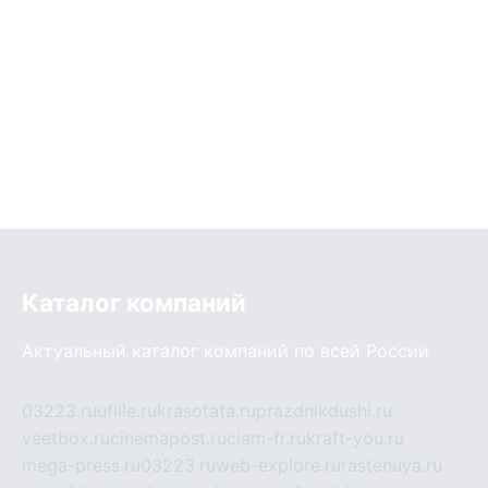
Каталог компаний
Актуальный каталог компаний по всей России
03223.ru
ufille.ru
krasotata.ru
prazdnikdushi.ru
veetbox.ru
cinemapost.ru
ciam-fr.ru
kraft-you.ru
mega-press.ru
03223.ru
web-explore.ru
rastenuya.ru