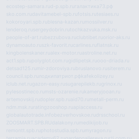
ecostep-samara.ru
d-p.spb.ru
галактика73.рф
sko.com.ru
davitamebel-spb.ru
fotsis.ru
tesiaes.ru
kokoroyari.spb.ru
blesna-kazan.ru
mossilver.ru
lenderoq.ru
sergeydobrin.ru
tochkazvuka.msk.ru
people-of-art.ru
bezzubova.ru
clubtibet.ru
orior-aks.ru
dynamoauto.ru
szk-favorit.ru
carlines.ru
flatnsk.ru
kingbolenskaner.ru
alex-motor.ru
astroline.net.ru
act1.spb.ru
polyglot.com.ru
gidlipetsk.ru
ooo-driada.ru
detsad125.ru
mir-zdoroviya.ru
bruslanovo.ru
siterem.ru
council.spb.ru
лодкипатриот.рф
kafekolizey.ru
iclub.net.ru
gazon-easy.ru
sugarepilekb.ru
grinox.ru
pylesostineco.ru
msts-ozarenie.ru
kameryjooan.ru
artemovskij.ru
dopler.spb.ru
aid70.ru
metall-perm.ru
ndm.msk.ru
ratingzooshop.ru
apiaccess.ru
globalautotrade.info
bezverhovskoe.ru
drsschool.ru
ZOOSMART.SPB.RU
dalakony.ru
medikijob.ru
remontt.spb.ru
photostudia.spb.ru
myragon.ru
terramia.ru
academy62.ru
gardengallereya.ru
rti.com.ru