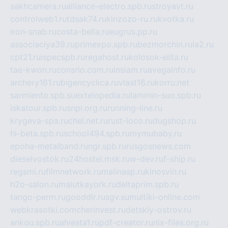
sakhcamera.ru
alliance-electro.spb.ru
stroyavt.ru
controlweb1.ru
tdsak74.ru
kinzozo-ru.ru
kvotka.ru
iron-snab.ru
costa-bella.ru
eugrus.pp.ru
associaciya39.ru
primexpo.spb.ru
bezmorchin.ru
ia2.ru
cpt21.ru
ispecspb.ru
regahost.ru
kolosok-elita.ru
tae-kwon.ru
consrio.com.ru
insiam.ru
avegainfo.ru
archery161.ru
bigencyclica.ru
vlast16.ru
korru.net
sarmiento.spb.su
extelopedia.ru
lammin-suo.spb.ru
iskatour.spb.ru
snpi.org.ru
running-line.ru
krygeva-spa.ru
chel.net.ru
rust-loco.ru
dugshop.ru
hl-beta.spb.ru
school494.spb.ru
mymubaby.ru
epoha-metalband.ru
ngr.spb.ru
rusgosnews.com
dieselvostok.ru
24hostel.msk.ru
w-dev.ru
f-ship.ru
regsmi.ru
filmnetwork.ru
malinasp.ru
kinosvin.ru
h2o-salon.ru
malutkayork.ru
deltaprim.spb.ru
tango-perm.ru
gooddir.ru
sgv.su
multiki-online.com
webkrasotki.com
cherinvest.ru
detskiy-ostrov.ru
ankou.spb.ru
alvesta1.ru
pdf-creator.ru
nix-files.org.ru