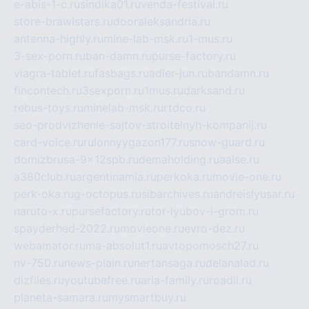
e-abis-1-c.ru
sindika01.ru
venda-festival.ru
store-brawlstars.ru
dooraleksandria.ru
antenna-highly.ru
mine-lab-msk.ru
1-mus.ru
3-sex-porn.ru
ban-damn.ru
purse-factory.ru
viagra-tablet.ru
fasbags.ru
adler-jun.ru
bandamn.ru
fincontech.ru
3sexporn.ru
1mus.ru
darksand.ru
rebus-toys.ru
minelab-msk.ru
rtdco.ru
seo-prodvizhenie-sajtov-stroitelnyh-kompanij.ru
card-voice.ru
rulonnyygazon177.ru
snow-guard.ru
domizbrusa-9x12spb.ru
demaholding.ru
aalse.ru
a380club.ru
argentinamia.ru
perkoka.ru
movie-one.ru
perk-oka.ru
g-octopus.ru
sibarchives.ru
andreislyusar.ru
naruto-x.ru
pursefactory.ru
tor-lyubov-i-grom.ru
spayderhed-2022.ru
movieone.ru
evro-dez.ru
webamator.ru
ma-absolut1.ru
avtopomosch27.ru
nv-750.ru
news-plain.ru
nertansaga.ru
delanalad.ru
dizfiles.ru
youtubefree.ru
aria-family.ru
roadli.ru
planeta-samara.ru
mysmartbuy.ru