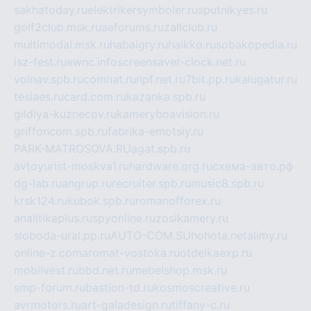
sakhatoday.ru
elektrikersymboler.ru
sputnikyes.ru
golf2club.msk.ru
aeforums.ru
zallclub.ru
multimodal.msk.ru
habaigry.ru
haikko.ru
sobakopedia.ru
isz-fest.ru
ewnc.info
screensaver-clock.net.ru
volnav.spb.ru
comnat.ru
npf.net.ru
7bit.pp.ru
kalugatur.ru
tesiaes.ru
card.com.ru
kazanka.spb.ru
gildiya-kuznecov.ru
kameryboavision.ru
griffoncom.spb.ru
fabrika-emotsiy.ru
PARK-MATROSOVA.RU
agat.spb.ru
avtoyurist-moskva1.ru
hardware.org.ru
схема-авто.рф
dg-lab.ru
angrup.ru
recruiter.spb.ru
music8.spb.ru
krsk124.ru
kubok.spb.ru
romanofforex.ru
analitikaplus.ru
spyonline.ru
zosikamery.ru
sloboda-ural.pp.ru
AUTO-COM.SU
hohota.net
alimy.ru
online-z.com
aromat-vostoka.ru
otdelkaexp.ru
mobilvest.ru
bbd.net.ru
mebelshop.msk.ru
smp-forum.ru
bastion-td.ru
kosmoscreative.ru
avrmotors.ru
art-galadesign.ru
tiffany-c.ru