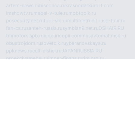
artem-news.ru
biserinca.ru
krasnodarkurort.com
imshowtv.ru
mebel-v-tule.ru
mobtopik.ru
pcsecurity.net.ru
tool-sib.ru
multimetrunit.ru
sp-tour.ru
fan-cs.ru
santeh-russia.ru
symbian9.net.ru
DSHAIR.RU
tmmotors.spb.ru
xjocuricopii.com
musavtomat.msk.ru
obustrojdom.ru
sovetcik.ru
ybaranovskaya.ru
ppknews.ru
cult-alshei.ru
JAPANRUSSIA.RU
proekciyamebel.ru
imper-finans.ru
rim.org.ru
glamourai.ru
brassminus.ru
zabor-pro.ru
ftn.pp.ru
dorogoe58.ru
laimengpacker.ru
kuzova-zapchasti.ru
sageerp.ru
taxodrom.ru
dsrazvitie.ru
hardcity.net.ru
ratinghomegames.ru
topservice25.ru
gubernyan.ru
gtglasslined.ru
ii4.ru
tssport.spb.ru
andorra24.com
blackwallstreet.ru
oboimos.ru
optim-doors.com.ru
ikuch.ru
nycr.org.ru
npa21.ru
vremya-ch.spb.ru
desert000.ru
ivtorgi.ru
ifiori.ru
catalog-statei.ru
dcv.org.ru
spetsmaster174.ru
ipkameryhiseeu.ru
dum26.ru
ruspol.spb.ru
fr-opendp.ru
kam-solnyshko.ru