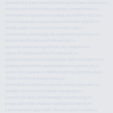
muraviovka-park.ru
worldofwoman.ru
clean-dreams.ru
arkrym.ru
kristinita.ru
dircomputer.ru
healthenter.ru
textexperts.ru
pivnaya-kruzhka.ru
kinofilmy-2021.ru
demolalapaluza.ru
tanyavanya.ru
remstir-tolyatti.ru
msdip.ru
jdol.ru
sokolovr.ru
newtech-spb.ru
rezemkleim.ru
massage-tai.ru
seonub.ru
zvonitut.ru
biolisichka24.ru
mncraft-download.ru
algoritm-sistema.ru
godflesh.ru
ru-industria.ru
zebra-tlt.ru
okna-proficom.ru
erynok.ru
onlinekinospace.ru
startupstudio-fefu.ru
zarges-ru.ru
gegenjustizunrecht.ru
autobalashov.ru
utrovortu.ru
spiski-firm.ru
elara-m.ru
kinomusorka.ru
mkcslava.ru
2bets.ru
vintovoykompressor.ru
birminghamvsfulham.ru
sarmat-komp.ru
pioneeri.ru
amadis-chocolate.ru
shkurki-karakulya.ru
kanotiforet.spb.ru
tutmassage.ru
ecolog.org.ru
praga.spb.ru
falcorussia.ru
autodoctorservis.ru
kamertondom.spb.ru
net-life.net.ru
avto-vozim.ru