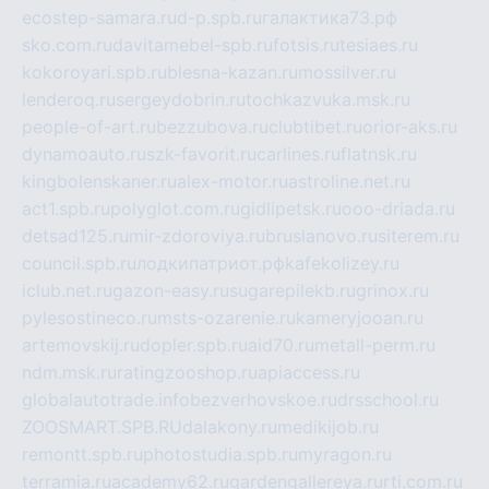
ecostep-samara.ru
d-p.spb.ru
галактика73.рф
sko.com.ru
davitamebel-spb.ru
fotsis.ru
tesiaes.ru
kokoroyari.spb.ru
blesna-kazan.ru
mossilver.ru
lenderoq.ru
sergeydobrin.ru
tochkazvuka.msk.ru
people-of-art.ru
bezzubova.ru
clubtibet.ru
orior-aks.ru
dynamoauto.ru
szk-favorit.ru
carlines.ru
flatnsk.ru
kingbolenskaner.ru
alex-motor.ru
astroline.net.ru
act1.spb.ru
polyglot.com.ru
gidlipetsk.ru
ooo-driada.ru
detsad125.ru
mir-zdoroviya.ru
bruslanovo.ru
siterem.ru
council.spb.ru
лодкипатриот.рф
kafekolizey.ru
iclub.net.ru
gazon-easy.ru
sugarepilekb.ru
grinox.ru
pylesostineco.ru
msts-ozarenie.ru
kameryjooan.ru
artemovskij.ru
dopler.spb.ru
aid70.ru
metall-perm.ru
ndm.msk.ru
ratingzooshop.ru
apiaccess.ru
globalautotrade.info
bezverhovskoe.ru
drsschool.ru
ZOOSMART.SPB.RU
dalakony.ru
medikijob.ru
remontt.spb.ru
photostudia.spb.ru
myragon.ru
terramia.ru
academy62.ru
gardengallereya.ru
rti.com.ru