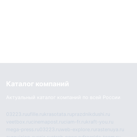
Каталог компаний
Актуальный каталог компаний по всей России
03223.ru
ufille.ru
krasotata.ru
prazdnikdushi.ru
veetbox.ru
cinemapost.ru
ciam-fr.ru
kraft-you.ru
mega-press.ru
03223.ru
web-explore.ru
rastenuya.ru
eurovision-russia.ru
strah-news.ru
freeride-team.ru