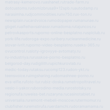
matrasy-kemerovo.ru
ashanet.ru
trade-farm.ru
dotcustoms.ru
domizbrusa9x12spb.ru
autodamp.ru
narasimha.ru
djcommodities.ru
nv750.ru
x-ton.ru
newsplain.ru
cardvoice.ru
modopaper.ru
manunae.ru
gbget.ru
alfeihavsalnassr.ru
madoma.ru
tajuncos.ru
petrovkasports.ru
porno-online-besplatno.ru
splclub.ru
york-life.ru
doroga-expo.ru
ribery.ru
cleanmedicine.ru
slovar-ivrit.ru
porno-video-besplatno.ru
seks-365.ru
ovucontrol.ru
sloty-igrovyye-avtomaty.ru
ru-industriya.ru
russkoe-porno-besplatno.ru
belgorod-day.ru
digilith.ru
pichkurovlab.ru
medic-today.ru
taksu.ru
comp123.ru
don-ykt.ru
teensvoice.ru
imgsharing.ru
domashnee-porno.ru
eva-elfie.ru
foto-tur.ru
biz-doska.ru
metropoltravel.ru
veslo-i-yakor.ru
borodino-media.ru
rostotsky.ru
regionufa.ru
weiss-bet.ru
zaryna.ru
casinotablet.ru
universalia.ru
remont-mebeli-moscow.ru
termomur.ru
clubfisher.ru
remstirufa.ru
erdamchi.ru
doramamama.ru