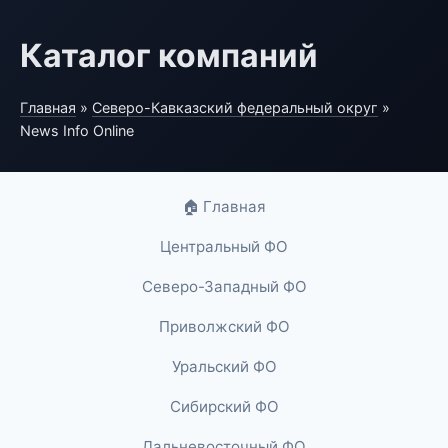
Каталог компаний
Главная
»
Северо-Кавказский федеральный округ
»
News Info Online
🏠 Главная
Центральный ФО
Северо-Западный ФО
Приволжский ФО
Уральский ФО
Сибирский ФО
Дальневосточный ФО