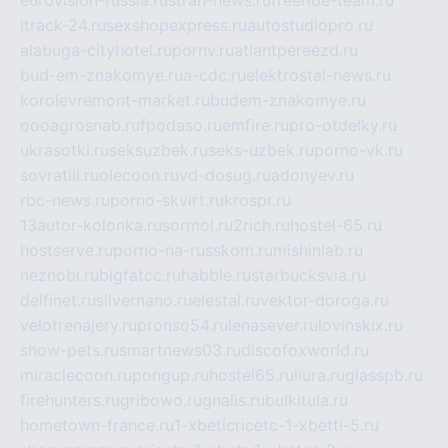
itrack-24.ru
sexshopexpress.ru
autostudiopro.ru
alabuga-cityhotel.ru
pornv.ru
atlantpereezd.ru
bud-em-znakomye.ru
a-cdc.ru
elektrostal-news.ru
korolevremont-market.ru
budem-znakomye.ru
oooagrosnab.ru
fpodaso.ru
emfire.ru
pro-otdelky.ru
ukrasotki.ru
seksuzbek.ru
seks-uzbek.ru
porno-vk.ru
sovratili.ru
olecoon.ru
vd-dosug.ru
adonyev.ru
rbc-news.ru
porno-skvirt.ru
krospr.ru
13autor-kolonka.ru
sormol.ru
2rich.ru
hostel-65.ru
hostserve.ru
porno-na-russkom.ru
mishinlab.ru
neznobi.ru
bigfatcc.ru
habble.ru
starbucksvia.ru
delfinet.ru
silvernano.ru
elestal.ru
vektor-doroga.ru
velotrenajery.ru
pronso54.ru
lenasever.ru
lovinskix.ru
show-pets.ru
smartnews03.ru
discofoxworld.ru
miraclecoon.ru
pongup.ru
hostel65.ru
liura.ru
glasspb.ru
firehunters.ru
gribowo.ru
gnalis.ru
bulkitula.ru
hometown-france.ru
1-xbeticricetc-1-xbetti-5.ru