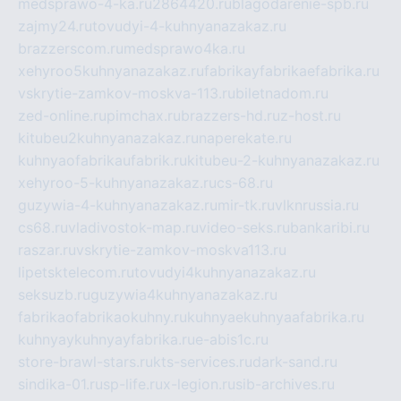
medsprawo-4-ka.ru
2864420.ru
blagodarenie-spb.ru
zajmy24.ru
tovudyi-4-kuhnyanazakaz.ru
brazzerscom.ru
medsprawo4ka.ru
xehyroo5kuhnyanazakaz.ru
fabrikayfabrikaefabrika.ru
vskrytie-zamkov-moskva-113.ru
biletnadom.ru
zed-online.ru
pimchax.ru
brazzers-hd.ru
z-host.ru
kitubeu2kuhnyanazakaz.ru
naperekate.ru
kuhnyaofabrikaufabrik.ru
kitubeu-2-kuhnyanazakaz.ru
xehyroo-5-kuhnyanazakaz.ru
cs-68.ru
guzywia-4-kuhnyanazakaz.ru
mir-tk.ru
vlknrussia.ru
cs68.ru
vladivostok-map.ru
video-seks.ru
bankaribi.ru
raszar.ru
vskrytie-zamkov-moskva113.ru
lipetsktelecom.ru
tovudyi4kuhnyanazakaz.ru
seksuzb.ru
guzywia4kuhnyanazakaz.ru
fabrikaofabrikaokuhny.ru
kuhnyaekuhnyaafabrika.ru
kuhnyaykuhnyayfabrika.ru
e-abis1c.ru
store-brawl-stars.ru
kts-services.ru
dark-sand.ru
sindika-01.ru
sp-life.ru
x-legion.ru
sib-archives.ru