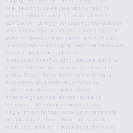
shop-garena.ru
cricetc-1-xbetr-1-xbetcc-2.ru
one-life-story.ru
top-halyava.ru
accounts112.ru
poka-vse-doma-2.ru
3-d-file.ru
hahahaharms.ru
g2012.ru
tst-1.ru
shaggy-cat.ru
opsmgr.ru
ev-gallery.ru
g-2012.ru
ops-mgr.ru
accounts-112.ru
csm-demo.ru
poka-vse-doma2.ru
airgungames.ru
allseo-host.ru
tehosmotre.ru
varieta-yug.ru
cricetc1xbetr1xbetcc2.ru
raytor-d.ru
atillagunn.ru
3d-file.ru
1xbeticricetc1xbetti5.ru
uafoot-statti.ru
e-abis1c.ru
store-brawl-stars.ru
kts-services.ru
dark-sand.ru
sindika-01.ru
sp-life.ru
x-legion.ru
sib-archives.ru
e-abis-1-c.ru
sindika01.ru
venda-festival.ru
store-brawlstars.ru
dooraleksandria.ru
antenna-highly.ru
mine-lab-msk.ru
1-mus.ru
3-sex-porn.ru
ban-damn.ru
purse-factory.ru
viagra-tablet.ru
fasbags.ru
adler-jun.ru
bandamn.ru
fincontech.ru
3sexporn.ru
1mus.ru
darksand.ru
rebus-toys.ru
minelab-msk.ru
alabuga-cityhotel.ru