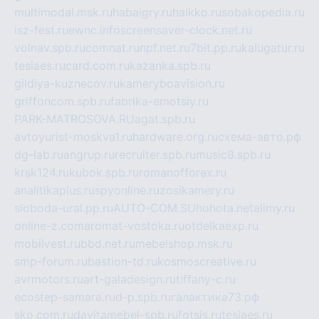
multimodal.msk.ru
habaigry.ru
haikko.ru
sobakopedia.ru
isz-fest.ru
ewnc.info
screensaver-clock.net.ru
volnav.spb.ru
comnat.ru
npf.net.ru
7bit.pp.ru
kalugatur.ru
tesiaes.ru
card.com.ru
kazanka.spb.ru
gildiya-kuznecov.ru
kameryboavision.ru
griffoncom.spb.ru
fabrika-emotsiy.ru
PARK-MATROSOVA.RU
agat.spb.ru
avtoyurist-moskva1.ru
hardware.org.ru
схема-авто.рф
dg-lab.ru
angrup.ru
recruiter.spb.ru
music8.spb.ru
krsk124.ru
kubok.spb.ru
romanofforex.ru
analitikaplus.ru
spyonline.ru
zosikamery.ru
sloboda-ural.pp.ru
AUTO-COM.SU
hohota.net
alimy.ru
online-z.com
aromat-vostoka.ru
otdelkaexp.ru
mobilvest.ru
bbd.net.ru
mebelshop.msk.ru
smp-forum.ru
bastion-td.ru
kosmoscreative.ru
avrmotors.ru
art-galadesign.ru
tiffany-c.ru
ecostep-samara.ru
d-p.spb.ru
галактика73.рф
sko.com.ru
davitamebel-spb.ru
fotsis.ru
tesiaes.ru