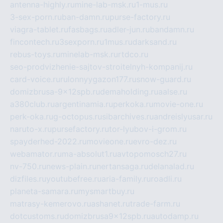
antenna-highly.ru
mine-lab-msk.ru
1-mus.ru
3-sex-porn.ru
ban-damn.ru
purse-factory.ru
viagra-tablet.ru
fasbags.ru
adler-jun.ru
bandamn.ru
fincontech.ru
3sexporn.ru
1mus.ru
darksand.ru
rebus-toys.ru
minelab-msk.ru
rtdco.ru
seo-prodvizhenie-sajtov-stroitelnyh-kompanij.ru
card-voice.ru
rulonnyygazon177.ru
snow-guard.ru
domizbrusa-9x12spb.ru
demaholding.ru
aalse.ru
a380club.ru
argentinamia.ru
perkoka.ru
movie-one.ru
perk-oka.ru
g-octopus.ru
sibarchives.ru
andreislyusar.ru
naruto-x.ru
pursefactory.ru
tor-lyubov-i-grom.ru
spayderhed-2022.ru
movieone.ru
evro-dez.ru
webamator.ru
ma-absolut1.ru
avtopomosch27.ru
nv-750.ru
news-plain.ru
nertansaga.ru
delanalad.ru
dizfiles.ru
youtubefree.ru
aria-family.ru
roadli.ru
planeta-samara.ru
mysmartbuy.ru
matrasy-kemerovo.ru
ashanet.ru
trade-farm.ru
dotcustoms.ru
domizbrusa9x12spb.ru
autodamp.ru