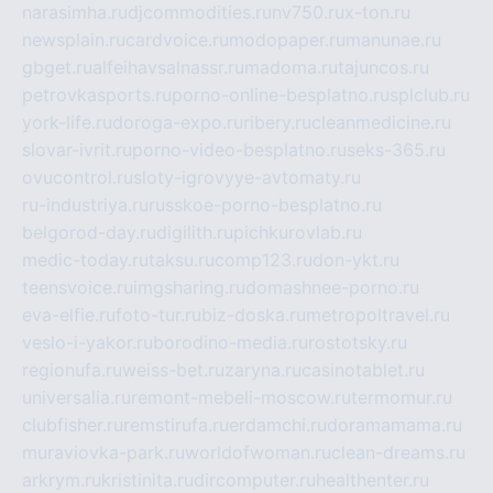
narasimha.ru
djcommodities.ru
nv750.ru
x-ton.ru
newsplain.ru
cardvoice.ru
modopaper.ru
manunae.ru
gbget.ru
alfeihavsalnassr.ru
madoma.ru
tajuncos.ru
petrovkasports.ru
porno-online-besplatno.ru
splclub.ru
york-life.ru
doroga-expo.ru
ribery.ru
cleanmedicine.ru
slovar-ivrit.ru
porno-video-besplatno.ru
seks-365.ru
ovucontrol.ru
sloty-igrovyye-avtomaty.ru
ru-industriya.ru
russkoe-porno-besplatno.ru
belgorod-day.ru
digilith.ru
pichkurovlab.ru
medic-today.ru
taksu.ru
comp123.ru
don-ykt.ru
teensvoice.ru
imgsharing.ru
domashnee-porno.ru
eva-elfie.ru
foto-tur.ru
biz-doska.ru
metropoltravel.ru
veslo-i-yakor.ru
borodino-media.ru
rostotsky.ru
regionufa.ru
weiss-bet.ru
zaryna.ru
casinotablet.ru
universalia.ru
remont-mebeli-moscow.ru
termomur.ru
clubfisher.ru
remstirufa.ru
erdamchi.ru
doramamama.ru
muraviovka-park.ru
worldofwoman.ru
clean-dreams.ru
arkrym.ru
kristinita.ru
dircomputer.ru
healthenter.ru