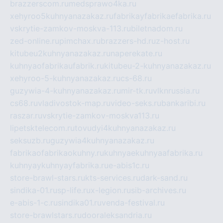
brazzerscom.ru
medsprawo4ka.ru
xehyroo5kuhnyanazakaz.ru
fabrikayfabrikaefabrika.ru
vskrytie-zamkov-moskva-113.ru
biletnadom.ru
zed-online.ru
pimchax.ru
brazzers-hd.ru
z-host.ru
kitubeu2kuhnyanazakaz.ru
naperekate.ru
kuhnyaofabrikaufabrik.ru
kitubeu-2-kuhnyanazakaz.ru
xehyroo-5-kuhnyanazakaz.ru
cs-68.ru
guzywia-4-kuhnyanazakaz.ru
mir-tk.ru
vlknrussia.ru
cs68.ru
vladivostok-map.ru
video-seks.ru
bankaribi.ru
raszar.ru
vskrytie-zamkov-moskva113.ru
lipetsktelecom.ru
tovudyi4kuhnyanazakaz.ru
seksuzb.ru
guzywia4kuhnyanazakaz.ru
fabrikaofabrikaokuhny.ru
kuhnyaekuhnyaafabrika.ru
kuhnyaykuhnyayfabrika.ru
e-abis1c.ru
store-brawl-stars.ru
kts-services.ru
dark-sand.ru
sindika-01.ru
sp-life.ru
x-legion.ru
sib-archives.ru
e-abis-1-c.ru
sindika01.ru
venda-festival.ru
store-brawlstars.ru
dooraleksandria.ru