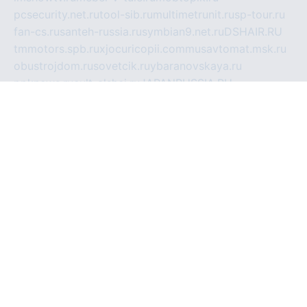
pcsecurity.net.ru
tool-sib.ru
multimetrunit.ru
sp-tour.ru
fan-cs.ru
santeh-russia.ru
symbian9.net.ru
DSHAIR.RU
tmmotors.spb.ru
xjocuricopii.com
musavtomat.msk.ru
obustrojdom.ru
sovetcik.ru
ybaranovskaya.ru
ppknews.ru
cult-alshei.ru
JAPANRUSSIA.RU
proekciyamebel.ru
imper-finans.ru
rim.org.ru
glamourai.ru
brassminus.ru
zabor-pro.ru
ftn.pp.ru
dorogoe58.ru
laimengpacker.ru
kuzova-zapchasti.ru
sageerp.ru
taxodrom.ru
dsrazvitie.ru
hardcity.net.ru
ratinghomegames.ru
topservice25.ru
gubernyan.ru
gtglasslined.ru
ii4.ru
tssport.spb.ru
andorra24.com
blackwallstreet.ru
oboimos.ru
optim-doors.com.ru
ikuch.ru
nycr.org.ru
npa21.ru
vremya-ch.spb.ru
desert000.ru
ivtorgi.ru
ifiori.ru
catalog-statei.ru
dcv.org.ru
spetsmaster174.ru
ipkameryhiseeu.ru
dum26.ru
ruspol.spb.ru
fr-opendp.ru
kam-solnyshko.ru
cheyenne-arapaho.ru
sevzapmetal.spb.ru
ted-lapidus.spb.ru
parasite-eliminator.ru