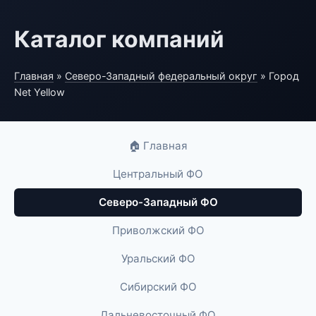
Каталог компаний
Главная
»
Северо-Западный федеральный округ
» Город
Net Yellow
🏠 Главная
Центральный ФО
Северо-Западный ФО
Приволжский ФО
Уральский ФО
Сибирский ФО
Дальневосточный ФО