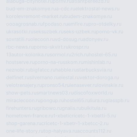
alabuga-cityhotel.ru
pornv.ru
atlantpereezd.ru
bud-em-znakomye.ru
a-cdc.ru
elektrostal-news.ru
korolevremont-market.ru
budem-znakomye.ru
oooagrosnab.ru
fpodaso.ru
emfire.ru
pro-otdelky.ru
ukrasotki.ru
seksuzbek.ru
seks-uzbek.ru
porno-vk.ru
sovratili.ru
olecoon.ru
vd-dosug.ru
adonyev.ru
rbc-news.ru
porno-skvirt.ru
krospr.ru
13autor-kolonka.ru
sormol.ru
2rich.ru
hostel-65.ru
hostserve.ru
porno-na-russkom.ru
mishinlab.ru
neznobi.ru
bigfatcc.ru
habble.ru
starbucksvia.ru
delfinet.ru
silvernano.ru
elestal.ru
vektor-doroga.ru
velotrenajery.ru
pronso54.ru
lenasever.ru
lovinskix.ru
show-pets.ru
smartnews03.ru
discofoxworld.ru
miraclecoon.ru
pongup.ru
hostel65.ru
liura.ru
glasspb.ru
firehunters.ru
gribowo.ru
gnalis.ru
bulkitula.ru
hometown-france.ru
1-xbeticricetc-1-xbetti-5.ru
shop-garena.ru
cricetc-1-xbetr-1-xbetcc-2.ru
one-life-story.ru
top-halyava.ru
accounts112.ru