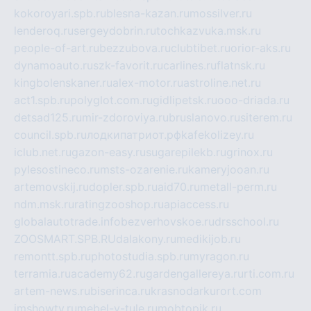
kokoroyari.spb.ru
blesna-kazan.ru
mossilver.ru
lenderoq.ru
sergeydobrin.ru
tochkazvuka.msk.ru
people-of-art.ru
bezzubova.ru
clubtibet.ru
orior-aks.ru
dynamoauto.ru
szk-favorit.ru
carlines.ru
flatnsk.ru
kingbolenskaner.ru
alex-motor.ru
astroline.net.ru
act1.spb.ru
polyglot.com.ru
gidlipetsk.ru
ooo-driada.ru
detsad125.ru
mir-zdoroviya.ru
bruslanovo.ru
siterem.ru
council.spb.ru
лодкипатриот.рф
kafekolizey.ru
iclub.net.ru
gazon-easy.ru
sugarepilekb.ru
grinox.ru
pylesostineco.ru
msts-ozarenie.ru
kameryjooan.ru
artemovskij.ru
dopler.spb.ru
aid70.ru
metall-perm.ru
ndm.msk.ru
ratingzooshop.ru
apiaccess.ru
globalautotrade.info
bezverhovskoe.ru
drsschool.ru
ZOOSMART.SPB.RU
dalakony.ru
medikijob.ru
remontt.spb.ru
photostudia.spb.ru
myragon.ru
terramia.ru
academy62.ru
gardengallereya.ru
rti.com.ru
artem-news.ru
biserinca.ru
krasnodarkurort.com
imshowtv.ru
mebel-v-tule.ru
mobtopik.ru