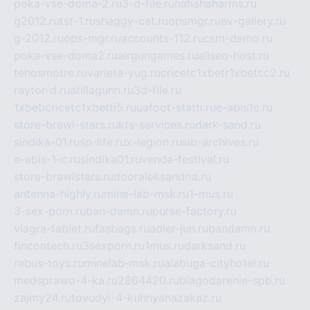
poka-vse-doma-2.ru
3-d-file.ru
hahahaharms.ru
g2012.ru
tst-1.ru
shaggy-cat.ru
opsmgr.ru
ev-gallery.ru
g-2012.ru
ops-mgr.ru
accounts-112.ru
csm-demo.ru
poka-vse-doma2.ru
airgungames.ru
allseo-host.ru
tehosmotre.ru
varieta-yug.ru
cricetc1xbetr1xbetcc2.ru
raytor-d.ru
atillagunn.ru
3d-file.ru
1xbeticricetc1xbetti5.ru
uafoot-statti.ru
e-abis1c.ru
store-brawl-stars.ru
kts-services.ru
dark-sand.ru
sindika-01.ru
sp-life.ru
x-legion.ru
sib-archives.ru
e-abis-1-c.ru
sindika01.ru
venda-festival.ru
store-brawlstars.ru
dooraleksandria.ru
antenna-highly.ru
mine-lab-msk.ru
1-mus.ru
3-sex-porn.ru
ban-damn.ru
purse-factory.ru
viagra-tablet.ru
fasbags.ru
adler-jun.ru
bandamn.ru
fincontech.ru
3sexporn.ru
1mus.ru
darksand.ru
rebus-toys.ru
minelab-msk.ru
alabuga-cityhotel.ru
medsprawo-4-ka.ru
2864420.ru
blagodarenie-spb.ru
zajmy24.ru
tovudyi-4-kuhnyanazakaz.ru