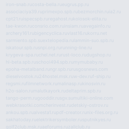
iron-snab.ru
costa-bella.ru
eugrus.pp.ru
associaciya39.ru
primexpo.spb.ru
bezmorchin.ru
ia2.ru
cpt21.ru
ispecspb.ru
regahost.ru
kolosok-elita.ru
tae-kwon.ru
consrio.com.ru
insiam.ru
avegainfo.ru
archery161.ru
bigencyclica.ru
vlast16.ru
korru.net
sarmiento.spb.su
extelopedia.ru
lammin-suo.spb.ru
iskatour.spb.ru
snpi.org.ru
running-line.ru
krygeva-spa.ru
chel.net.ru
rust-loco.ru
dugshop.ru
hl-beta.spb.ru
school494.spb.ru
mymubaby.ru
epoha-metalband.ru
ngr.spb.ru
rusgosnews.com
dieselvostok.ru
24hostel.msk.ru
w-dev.ru
f-ship.ru
regsmi.ru
filmnetwork.ru
malinasp.ru
kinosvin.ru
h2o-salon.ru
malutkayork.ru
deltaprim.spb.ru
tango-perm.ru
gooddir.ru
sgv.su
multiki-online.com
webkrasotki.com
cherinvest.ru
detskiy-ostrov.ru
ankou.spb.ru
alvesta1.ru
pdf-creator.ru
nix-files.org.ru
sakhatoday.ru
elektrikersymboler.ru
sputnikyes.ru
golf2club.msk.ru
aeforums.ru
zallclub.ru