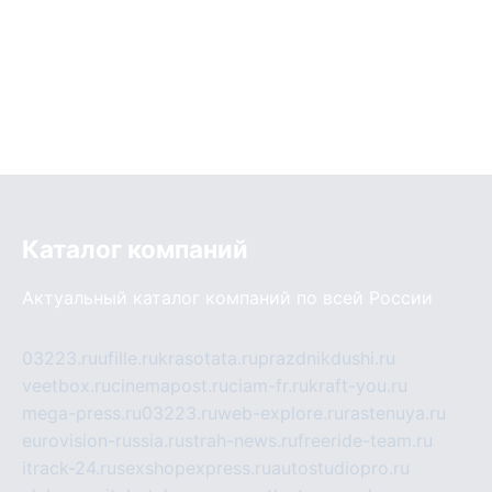
Каталог компаний
Актуальный каталог компаний по всей России
03223.ru
ufille.ru
krasotata.ru
prazdnikdushi.ru
veetbox.ru
cinemapost.ru
ciam-fr.ru
kraft-you.ru
mega-press.ru
03223.ru
web-explore.ru
rastenuya.ru
eurovision-russia.ru
strah-news.ru
freeride-team.ru
itrack-24.ru
sexshopexpress.ru
autostudiopro.ru