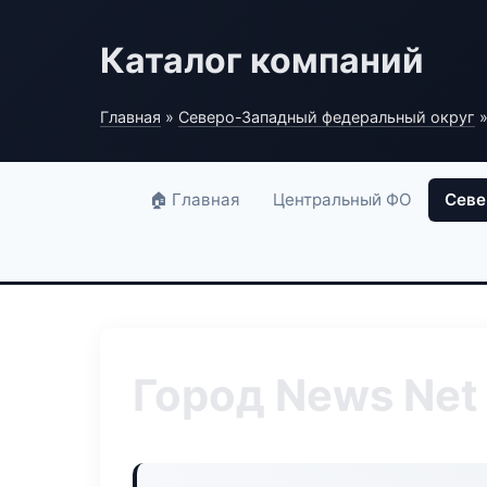
Каталог компаний
Главная
»
Северо-Западный федеральный округ
»
🏠 Главная
Центральный ФО
Севе
Город News Net