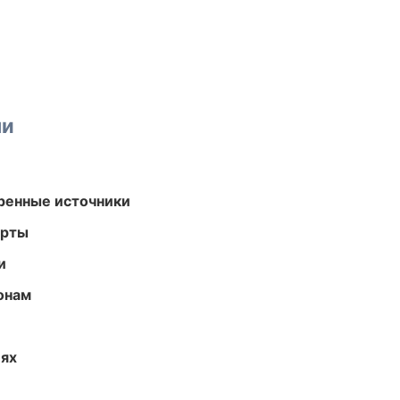
ми
еренные источники
арты
и
онам
иях