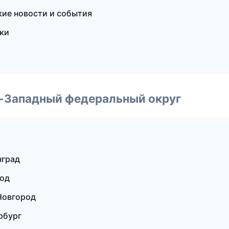
кие новости и события
ски
о-Западный федеральный округ
нград
род
Новгород
рбург