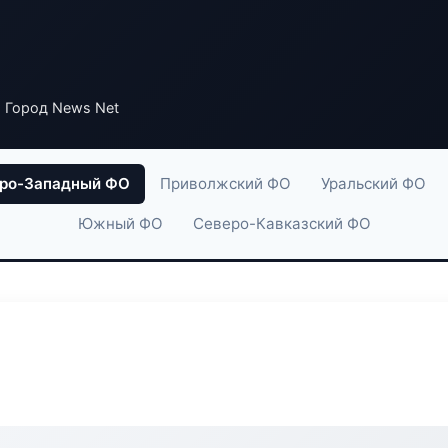
 Город News Net
ро-Западный ФО
Приволжский ФО
Уральский ФО
Южный ФО
Северо-Кавказский ФО