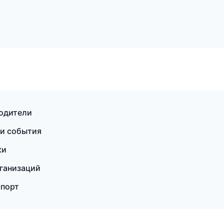
водители
 и события
ки
рганизаций
спорт