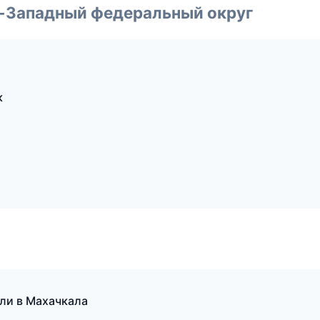
о-Западный федеральный округ
к
ели в Махачкала