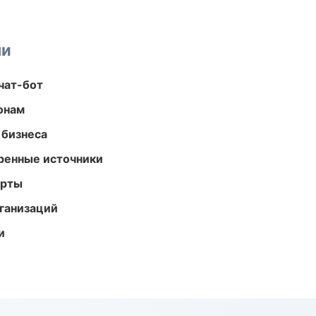
ми
чат-бот
онам
 бизнеса
еренные источники
арты
ганизаций
и