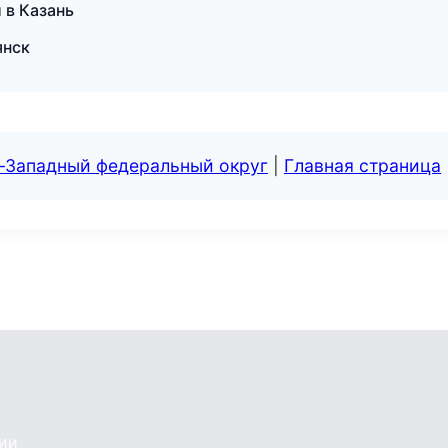
и в Казань
янск
о-Западный федеральный округ
|
Главная страница
сии