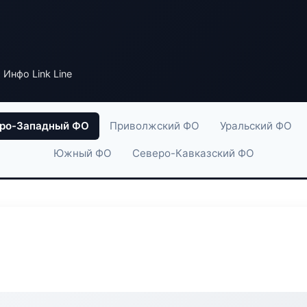
 Инфо Link Line
ро-Западный ФО
Приволжский ФО
Уральский ФО
Южный ФО
Северо-Кавказский ФО