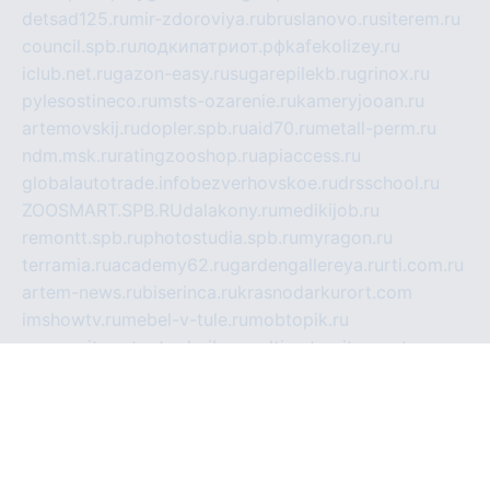
detsad125.ru
mir-zdoroviya.ru
bruslanovo.ru
siterem.ru
council.spb.ru
лодкипатриот.рф
kafekolizey.ru
iclub.net.ru
gazon-easy.ru
sugarepilekb.ru
grinox.ru
pylesostineco.ru
msts-ozarenie.ru
kameryjooan.ru
artemovskij.ru
dopler.spb.ru
aid70.ru
metall-perm.ru
ndm.msk.ru
ratingzooshop.ru
apiaccess.ru
globalautotrade.info
bezverhovskoe.ru
drsschool.ru
ZOOSMART.SPB.RU
dalakony.ru
medikijob.ru
remontt.spb.ru
photostudia.spb.ru
myragon.ru
terramia.ru
academy62.ru
gardengallereya.ru
rti.com.ru
artem-news.ru
biserinca.ru
krasnodarkurort.com
imshowtv.ru
mebel-v-tule.ru
mobtopik.ru
pcsecurity.net.ru
tool-sib.ru
multimetrunit.ru
sp-tour.ru
fan-cs.ru
santeh-russia.ru
symbian9.net.ru
DSHAIR.RU
tmmotors.spb.ru
xjocuricopii.com
musavtomat.msk.ru
obustrojdom.ru
sovetcik.ru
ybaranovskaya.ru
ppknews.ru
cult-alshei.ru
JAPANRUSSIA.RU
proekciyamebel.ru
imper-finans.ru
rim.org.ru