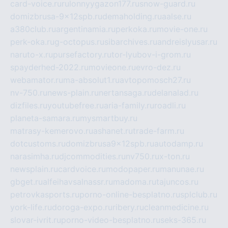
card-voice.ru
rulonnyygazon177.ru
snow-guard.ru
domizbrusa-9x12spb.ru
demaholding.ru
aalse.ru
a380club.ru
argentinamia.ru
perkoka.ru
movie-one.ru
perk-oka.ru
g-octopus.ru
sibarchives.ru
andreislyusar.ru
naruto-x.ru
pursefactory.ru
tor-lyubov-i-grom.ru
spayderhed-2022.ru
movieone.ru
evro-dez.ru
webamator.ru
ma-absolut1.ru
avtopomosch27.ru
nv-750.ru
news-plain.ru
nertansaga.ru
delanalad.ru
dizfiles.ru
youtubefree.ru
aria-family.ru
roadli.ru
planeta-samara.ru
mysmartbuy.ru
matrasy-kemerovo.ru
ashanet.ru
trade-farm.ru
dotcustoms.ru
domizbrusa9x12spb.ru
autodamp.ru
narasimha.ru
djcommodities.ru
nv750.ru
x-ton.ru
newsplain.ru
cardvoice.ru
modopaper.ru
manunae.ru
gbget.ru
alfeihavsalnassr.ru
madoma.ru
tajuncos.ru
petrovkasports.ru
porno-online-besplatno.ru
splclub.ru
york-life.ru
doroga-expo.ru
ribery.ru
cleanmedicine.ru
slovar-ivrit.ru
porno-video-besplatno.ru
seks-365.ru