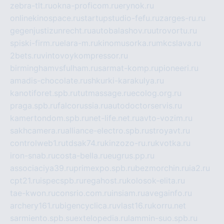
zebra-tlt.ru
okna-proficom.ru
erynok.ru
onlinekinospace.ru
startupstudio-fefu.ru
zarges-ru.ru
gegenjustizunrecht.ru
autobalashov.ru
utrovortu.ru
spiski-firm.ru
elara-m.ru
kinomusorka.ru
mkcslava.ru
2bets.ru
vintovoykompressor.ru
birminghamvsfulham.ru
sarmat-komp.ru
pioneeri.ru
amadis-chocolate.ru
shkurki-karakulya.ru
kanotiforet.spb.ru
tutmassage.ru
ecolog.org.ru
praga.spb.ru
falcorussia.ru
autodoctorservis.ru
kamertondom.spb.ru
net-life.net.ru
avto-vozim.ru
sakhcamera.ru
alliance-electro.spb.ru
stroyavt.ru
controlweb1.ru
tdsak74.ru
kinzozo-ru.ru
kvotka.ru
iron-snab.ru
costa-bella.ru
eugrus.pp.ru
associaciya39.ru
primexpo.spb.ru
bezmorchin.ru
ia2.ru
cpt21.ru
ispecspb.ru
regahost.ru
kolosok-elita.ru
tae-kwon.ru
consrio.com.ru
insiam.ru
avegainfo.ru
archery161.ru
bigencyclica.ru
vlast16.ru
korru.net
sarmiento.spb.su
extelopedia.ru
lammin-suo.spb.ru