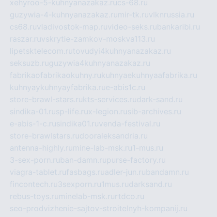
xehyroo-5-kuhnyanazakaz.ru
cs-68.ru
guzywia-4-kuhnyanazakaz.ru
mir-tk.ru
vlknrussia.ru
cs68.ru
vladivostok-map.ru
video-seks.ru
bankaribi.ru
raszar.ru
vskrytie-zamkov-moskva113.ru
lipetsktelecom.ru
tovudyi4kuhnyanazakaz.ru
seksuzb.ru
guzywia4kuhnyanazakaz.ru
fabrikaofabrikaokuhny.ru
kuhnyaekuhnyaafabrika.ru
kuhnyaykuhnyayfabrika.ru
e-abis1c.ru
store-brawl-stars.ru
kts-services.ru
dark-sand.ru
sindika-01.ru
sp-life.ru
x-legion.ru
sib-archives.ru
e-abis-1-c.ru
sindika01.ru
venda-festival.ru
store-brawlstars.ru
dooraleksandria.ru
antenna-highly.ru
mine-lab-msk.ru
1-mus.ru
3-sex-porn.ru
ban-damn.ru
purse-factory.ru
viagra-tablet.ru
fasbags.ru
adler-jun.ru
bandamn.ru
fincontech.ru
3sexporn.ru
1mus.ru
darksand.ru
rebus-toys.ru
minelab-msk.ru
rtdco.ru
seo-prodvizhenie-sajtov-stroitelnyh-kompanij.ru