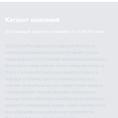
Каталог компаний
Актуальный каталог компаний по всей России
03223.ru
ufille.ru
krasotata.ru
prazdnikdushi.ru
veetbox.ru
cinemapost.ru
ciam-fr.ru
kraft-you.ru
mega-press.ru
03223.ru
web-explore.ru
rastenuya.ru
eurovision-russia.ru
strah-news.ru
freeride-team.ru
itrack-24.ru
sexshopexpress.ru
autostudiopro.ru
alabuga-cityhotel.ru
pornv.ru
atlantpereezd.ru
bud-em-znakomye.ru
a-cdc.ru
elektrostal-news.ru
korolevremont-market.ru
budem-znakomye.ru
oooagrosnab.ru
fpodaso.ru
emfire.ru
pro-otdelky.ru
ukrasotki.ru
seksuzbek.ru
seks-uzbek.ru
porno-vk.ru
sovratili.ru
olecoon.ru
vd-dosug.ru
adonyev.ru