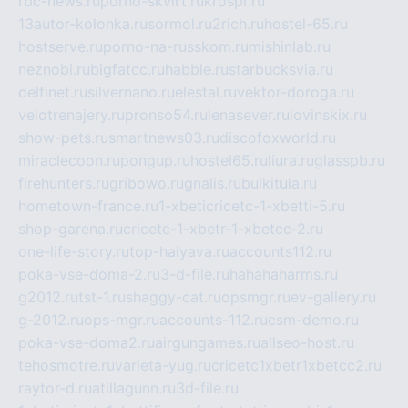
rbc-news.ru
porno-skvirt.ru
krospr.ru
13autor-kolonka.ru
sormol.ru
2rich.ru
hostel-65.ru
hostserve.ru
porno-na-russkom.ru
mishinlab.ru
neznobi.ru
bigfatcc.ru
habble.ru
starbucksvia.ru
delfinet.ru
silvernano.ru
elestal.ru
vektor-doroga.ru
velotrenajery.ru
pronso54.ru
lenasever.ru
lovinskix.ru
show-pets.ru
smartnews03.ru
discofoxworld.ru
miraclecoon.ru
pongup.ru
hostel65.ru
liura.ru
glasspb.ru
firehunters.ru
gribowo.ru
gnalis.ru
bulkitula.ru
hometown-france.ru
1-xbeticricetc-1-xbetti-5.ru
shop-garena.ru
cricetc-1-xbetr-1-xbetcc-2.ru
one-life-story.ru
top-halyava.ru
accounts112.ru
poka-vse-doma-2.ru
3-d-file.ru
hahahaharms.ru
g2012.ru
tst-1.ru
shaggy-cat.ru
opsmgr.ru
ev-gallery.ru
g-2012.ru
ops-mgr.ru
accounts-112.ru
csm-demo.ru
poka-vse-doma2.ru
airgungames.ru
allseo-host.ru
tehosmotre.ru
varieta-yug.ru
cricetc1xbetr1xbetcc2.ru
raytor-d.ru
atillagunn.ru
3d-file.ru