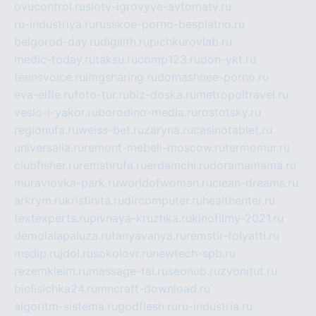
ovucontrol.ru
sloty-igrovyye-avtomaty.ru
ru-industriya.ru
russkoe-porno-besplatno.ru
belgorod-day.ru
digilith.ru
pichkurovlab.ru
medic-today.ru
taksu.ru
comp123.ru
don-ykt.ru
teensvoice.ru
imgsharing.ru
domashnee-porno.ru
eva-elfie.ru
foto-tur.ru
biz-doska.ru
metropoltravel.ru
veslo-i-yakor.ru
borodino-media.ru
rostotsky.ru
regionufa.ru
weiss-bet.ru
zaryna.ru
casinotablet.ru
universalia.ru
remont-mebeli-moscow.ru
termomur.ru
clubfisher.ru
remstirufa.ru
erdamchi.ru
doramamama.ru
muraviovka-park.ru
worldofwoman.ru
clean-dreams.ru
arkrym.ru
kristinita.ru
dircomputer.ru
healthenter.ru
textexperts.ru
pivnaya-kruzhka.ru
kinofilmy-2021.ru
demolalapaluza.ru
tanyavanya.ru
remstir-tolyatti.ru
msdip.ru
jdol.ru
sokolovr.ru
newtech-spb.ru
rezemkleim.ru
massage-tai.ru
seonub.ru
zvonitut.ru
biolisichka24.ru
mncraft-download.ru
algoritm-sistema.ru
godflesh.ru
ru-industria.ru