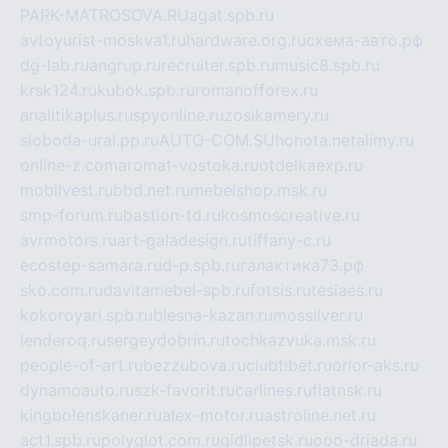
PARK-MATROSOVA.RU
agat.spb.ru
avtoyurist-moskva1.ru
hardware.org.ru
схема-авто.рф
dg-lab.ru
angrup.ru
recruiter.spb.ru
music8.spb.ru
krsk124.ru
kubok.spb.ru
romanofforex.ru
analitikaplus.ru
spyonline.ru
zosikamery.ru
sloboda-ural.pp.ru
AUTO-COM.SU
hohota.net
alimy.ru
online-z.com
aromat-vostoka.ru
otdelkaexp.ru
mobilvest.ru
bbd.net.ru
mebelshop.msk.ru
smp-forum.ru
bastion-td.ru
kosmoscreative.ru
avrmotors.ru
art-galadesign.ru
tiffany-c.ru
ecostep-samara.ru
d-p.spb.ru
галактика73.рф
sko.com.ru
davitamebel-spb.ru
fotsis.ru
tesiaes.ru
kokoroyari.spb.ru
blesna-kazan.ru
mossilver.ru
lenderoq.ru
sergeydobrin.ru
tochkazvuka.msk.ru
people-of-art.ru
bezzubova.ru
clubtibet.ru
orior-aks.ru
dynamoauto.ru
szk-favorit.ru
carlines.ru
flatnsk.ru
kingbolenskaner.ru
alex-motor.ru
astroline.net.ru
act1.spb.ru
polyglot.com.ru
gidlipetsk.ru
ooo-driada.ru