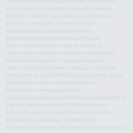
1xbeticricetc1xbetti5.ru
uafoot-statti.ru
e-abis1c.ru
store-brawl-stars.ru
kts-services.ru
dark-sand.ru
sindika-01.ru
sp-life.ru
x-legion.ru
sib-archives.ru
e-abis-1-c.ru
sindika01.ru
venda-festival.ru
store-brawlstars.ru
dooraleksandria.ru
antenna-highly.ru
mine-lab-msk.ru
1-mus.ru
3-sex-porn.ru
ban-damn.ru
purse-factory.ru
viagra-tablet.ru
fasbags.ru
adler-jun.ru
bandamn.ru
fincontech.ru
3sexporn.ru
1mus.ru
darksand.ru
rebus-toys.ru
minelab-msk.ru
alabuga-cityhotel.ru
medsprawo-4-ka.ru
2864420.ru
blagodarenie-spb.ru
zajmy24.ru
tovudyi-4-kuhnyanazakaz.ru
brazzerscom.ru
medsprawo4ka.ru
xehyroo5kuhnyanazakaz.ru
fabrikayfabrikaefabrika.ru
vskrytie-zamkov-moskva-113.ru
biletnadom.ru
zed-online.ru
pimchax.ru
brazzers-hd.ru
z-host.ru
kitubeu2kuhnyanazakaz.ru
naperekate.ru
kuhnyaofabrikaufabrik.ru
kitubeu-2-kuhnyanazakaz.ru