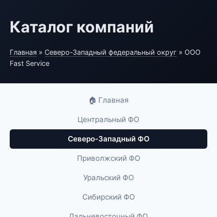
Каталог компаний
Главная
»
Северо-Западный федеральный округ
» ООО
Fast Service
🏠 Главная
Центральный ФО
Северо-Западный ФО
Приволжский ФО
Уральский ФО
Сибирский ФО
Дальневосточный ФО