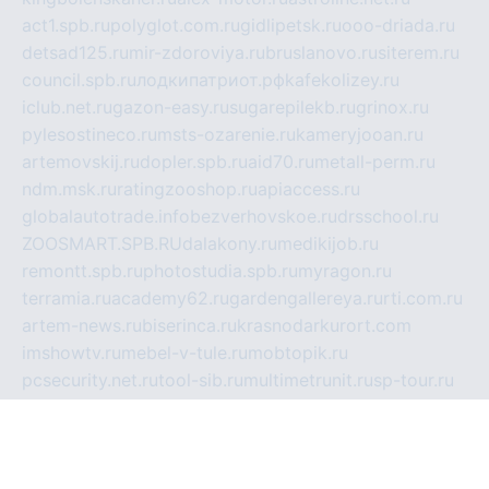
act1.spb.ru
polyglot.com.ru
gidlipetsk.ru
ooo-driada.ru
detsad125.ru
mir-zdoroviya.ru
bruslanovo.ru
siterem.ru
council.spb.ru
лодкипатриот.рф
kafekolizey.ru
iclub.net.ru
gazon-easy.ru
sugarepilekb.ru
grinox.ru
pylesostineco.ru
msts-ozarenie.ru
kameryjooan.ru
artemovskij.ru
dopler.spb.ru
aid70.ru
metall-perm.ru
ndm.msk.ru
ratingzooshop.ru
apiaccess.ru
globalautotrade.info
bezverhovskoe.ru
drsschool.ru
ZOOSMART.SPB.RU
dalakony.ru
medikijob.ru
remontt.spb.ru
photostudia.spb.ru
myragon.ru
terramia.ru
academy62.ru
gardengallereya.ru
rti.com.ru
artem-news.ru
biserinca.ru
krasnodarkurort.com
imshowtv.ru
mebel-v-tule.ru
mobtopik.ru
pcsecurity.net.ru
tool-sib.ru
multimetrunit.ru
sp-tour.ru
fan-cs.ru
santeh-russia.ru
symbian9.net.ru
DSHAIR.RU
tmmotors.spb.ru
xjocuricopii.com
musavtomat.msk.ru
obustrojdom.ru
sovetcik.ru
ybaranovskaya.ru