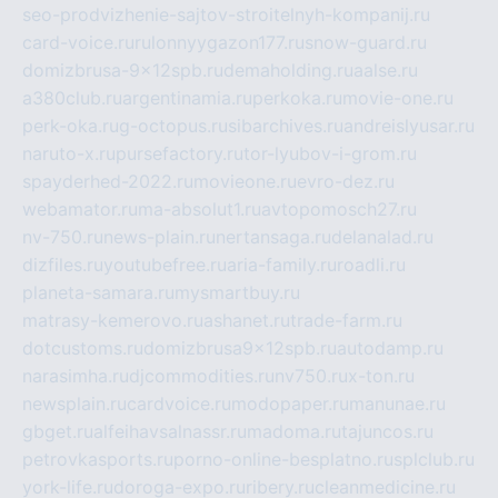
seo-prodvizhenie-sajtov-stroitelnyh-kompanij.ru
card-voice.ru
rulonnyygazon177.ru
snow-guard.ru
domizbrusa-9x12spb.ru
demaholding.ru
aalse.ru
a380club.ru
argentinamia.ru
perkoka.ru
movie-one.ru
perk-oka.ru
g-octopus.ru
sibarchives.ru
andreislyusar.ru
naruto-x.ru
pursefactory.ru
tor-lyubov-i-grom.ru
spayderhed-2022.ru
movieone.ru
evro-dez.ru
webamator.ru
ma-absolut1.ru
avtopomosch27.ru
nv-750.ru
news-plain.ru
nertansaga.ru
delanalad.ru
dizfiles.ru
youtubefree.ru
aria-family.ru
roadli.ru
planeta-samara.ru
mysmartbuy.ru
matrasy-kemerovo.ru
ashanet.ru
trade-farm.ru
dotcustoms.ru
domizbrusa9x12spb.ru
autodamp.ru
narasimha.ru
djcommodities.ru
nv750.ru
x-ton.ru
newsplain.ru
cardvoice.ru
modopaper.ru
manunae.ru
gbget.ru
alfeihavsalnassr.ru
madoma.ru
tajuncos.ru
petrovkasports.ru
porno-online-besplatno.ru
splclub.ru
york-life.ru
doroga-expo.ru
ribery.ru
cleanmedicine.ru