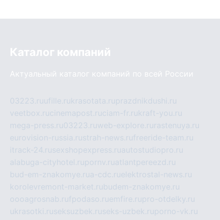
Каталог компаний
Актуальный каталог компаний по всей России
03223.ru
ufille.ru
krasotata.ru
prazdnikdushi.ru
veetbox.ru
cinemapost.ru
ciam-fr.ru
kraft-you.ru
mega-press.ru
03223.ru
web-explore.ru
rastenuya.ru
eurovision-russia.ru
strah-news.ru
freeride-team.ru
itrack-24.ru
sexshopexpress.ru
autostudiopro.ru
alabuga-cityhotel.ru
pornv.ru
atlantpereezd.ru
bud-em-znakomye.ru
a-cdc.ru
elektrostal-news.ru
korolevremont-market.ru
budem-znakomye.ru
oooagrosnab.ru
fpodaso.ru
emfire.ru
pro-otdelky.ru
ukrasotki.ru
seksuzbek.ru
seks-uzbek.ru
porno-vk.ru