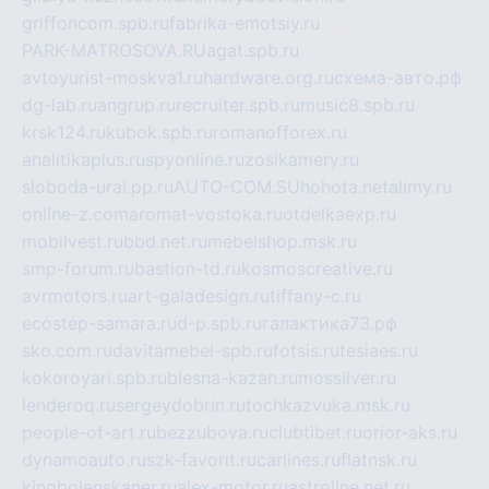
griffoncom.spb.ru
fabrika-emotsiy.ru
PARK-MATROSOVA.RU
agat.spb.ru
avtoyurist-moskva1.ru
hardware.org.ru
схема-авто.рф
dg-lab.ru
angrup.ru
recruiter.spb.ru
music8.spb.ru
krsk124.ru
kubok.spb.ru
romanofforex.ru
analitikaplus.ru
spyonline.ru
zosikamery.ru
sloboda-ural.pp.ru
AUTO-COM.SU
hohota.net
alimy.ru
online-z.com
aromat-vostoka.ru
otdelkaexp.ru
mobilvest.ru
bbd.net.ru
mebelshop.msk.ru
smp-forum.ru
bastion-td.ru
kosmoscreative.ru
avrmotors.ru
art-galadesign.ru
tiffany-c.ru
ecostep-samara.ru
d-p.spb.ru
галактика73.рф
sko.com.ru
davitamebel-spb.ru
fotsis.ru
tesiaes.ru
kokoroyari.spb.ru
blesna-kazan.ru
mossilver.ru
lenderoq.ru
sergeydobrin.ru
tochkazvuka.msk.ru
people-of-art.ru
bezzubova.ru
clubtibet.ru
orior-aks.ru
dynamoauto.ru
szk-favorit.ru
carlines.ru
flatnsk.ru
kingbolenskaner.ru
alex-motor.ru
astroline.net.ru