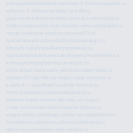
kuhnyaofabrikaufabrik.ru
kitubeu-2-kuhnyanazakaz.ru
xehyroo-5-kuhnyanazakaz.ru
cs-68.ru
guzywia-4-kuhnyanazakaz.ru
mir-tk.ru
vlknrussia.ru
cs68.ru
vladivostok-map.ru
video-seks.ru
bankaribi.ru
raszar.ru
vskrytie-zamkov-moskva113.ru
lipetsktelecom.ru
tovudyi4kuhnyanazakaz.ru
seksuzb.ru
guzywia4kuhnyanazakaz.ru
fabrikaofabrikaokuhny.ru
kuhnyaekuhnyaafabrika.ru
kuhnyaykuhnyayfabrika.ru
e-abis1c.ru
store-brawl-stars.ru
kts-services.ru
dark-sand.ru
sindika-01.ru
sp-life.ru
x-legion.ru
sib-archives.ru
e-abis-1-c.ru
sindika01.ru
venda-festival.ru
store-brawlstars.ru
dooraleksandria.ru
antenna-highly.ru
mine-lab-msk.ru
1-mus.ru
3-sex-porn.ru
ban-damn.ru
purse-factory.ru
viagra-tablet.ru
fasbags.ru
adler-jun.ru
bandamn.ru
fincontech.ru
3sexporn.ru
1mus.ru
darksand.ru
rebus-toys.ru
minelab-msk.ru
rtdco.ru