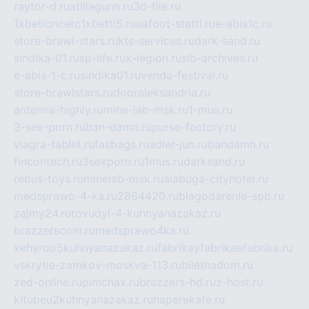
raytor-d.ru
atillagunn.ru
3d-file.ru
1xbeticricetc1xbetti5.ru
uafoot-statti.ru
e-abis1c.ru
store-brawl-stars.ru
kts-services.ru
dark-sand.ru
sindika-01.ru
sp-life.ru
x-legion.ru
sib-archives.ru
e-abis-1-c.ru
sindika01.ru
venda-festival.ru
store-brawlstars.ru
dooraleksandria.ru
antenna-highly.ru
mine-lab-msk.ru
1-mus.ru
3-sex-porn.ru
ban-damn.ru
purse-factory.ru
viagra-tablet.ru
fasbags.ru
adler-jun.ru
bandamn.ru
fincontech.ru
3sexporn.ru
1mus.ru
darksand.ru
rebus-toys.ru
minelab-msk.ru
alabuga-cityhotel.ru
medsprawo-4-ka.ru
2864420.ru
blagodarenie-spb.ru
zajmy24.ru
tovudyi-4-kuhnyanazakaz.ru
brazzerscom.ru
medsprawo4ka.ru
xehyroo5kuhnyanazakaz.ru
fabrikayfabrikaefabrika.ru
vskrytie-zamkov-moskva-113.ru
biletnadom.ru
zed-online.ru
pimchax.ru
brazzers-hd.ru
z-host.ru
kitubeu2kuhnyanazakaz.ru
naperekate.ru