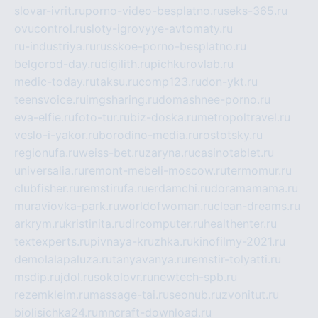
slovar-ivrit.ru
porno-video-besplatno.ru
seks-365.ru
ovucontrol.ru
sloty-igrovyye-avtomaty.ru
ru-industriya.ru
russkoe-porno-besplatno.ru
belgorod-day.ru
digilith.ru
pichkurovlab.ru
medic-today.ru
taksu.ru
comp123.ru
don-ykt.ru
teensvoice.ru
imgsharing.ru
domashnee-porno.ru
eva-elfie.ru
foto-tur.ru
biz-doska.ru
metropoltravel.ru
veslo-i-yakor.ru
borodino-media.ru
rostotsky.ru
regionufa.ru
weiss-bet.ru
zaryna.ru
casinotablet.ru
universalia.ru
remont-mebeli-moscow.ru
termomur.ru
clubfisher.ru
remstirufa.ru
erdamchi.ru
doramamama.ru
muraviovka-park.ru
worldofwoman.ru
clean-dreams.ru
arkrym.ru
kristinita.ru
dircomputer.ru
healthenter.ru
textexperts.ru
pivnaya-kruzhka.ru
kinofilmy-2021.ru
demolalapaluza.ru
tanyavanya.ru
remstir-tolyatti.ru
msdip.ru
jdol.ru
sokolovr.ru
newtech-spb.ru
rezemkleim.ru
massage-tai.ru
seonub.ru
zvonitut.ru
biolisichka24.ru
mncraft-download.ru