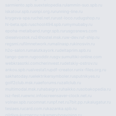
sarmiento.spb.su
extelopedia.ru
lammin-suo.spb.ru
iskatour.spb.ru
snpi.org.ru
running-line.ru
krygeva-spa.ru
chel.net.ru
rust-loco.ru
dugshop.ru
hl-beta.spb.ru
school494.spb.ru
mymubaby.ru
epoha-metalband.ru
ngr.spb.ru
rusgosnews.com
dieselvostok.ru
24hostel.msk.ru
w-dev.ru
f-ship.ru
regsmi.ru
filmnetwork.ru
malinasp.ru
kinosvin.ru
h2o-salon.ru
malutkayork.ru
deltaprim.spb.ru
tango-perm.ru
gooddir.ru
sgv.su
multiki-online.com
webkrasotki.com
cherinvest.ru
detskiy-ostrov.ru
ankou.spb.ru
alvesta1.ru
pdf-creator.ru
nix-files.org.ru
sakhatoday.ru
elektrikersymboler.ru
sputnikyes.ru
golf2club.msk.ru
aeforums.ru
zallclub.ru
multimodal.msk.ru
habaigry.ru
haikko.ru
sobakopedia.ru
isz-fest.ru
ewnc.info
screensaver-clock.net.ru
volnav.spb.ru
comnat.ru
npf.net.ru
7bit.pp.ru
kalugatur.ru
tesiaes.ru
card.com.ru
kazanka.spb.ru
gildiya-kuznecov.ru
kameryboavision.ru