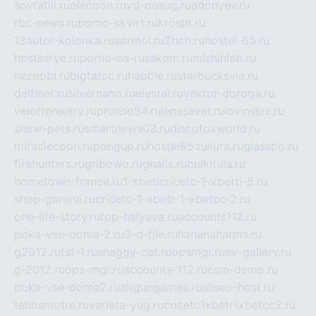
sovratili.ru
olecoon.ru
vd-dosug.ru
adonyev.ru
rbc-news.ru
porno-skvirt.ru
krospr.ru
13autor-kolonka.ru
sormol.ru
2rich.ru
hostel-65.ru
hostserve.ru
porno-na-russkom.ru
mishinlab.ru
neznobi.ru
bigfatcc.ru
habble.ru
starbucksvia.ru
delfinet.ru
silvernano.ru
elestal.ru
vektor-doroga.ru
velotrenajery.ru
pronso54.ru
lenasever.ru
lovinskix.ru
show-pets.ru
smartnews03.ru
discofoxworld.ru
miraclecoon.ru
pongup.ru
hostel65.ru
liura.ru
glasspb.ru
firehunters.ru
gribowo.ru
gnalis.ru
bulkitula.ru
hometown-france.ru
1-xbeticricetc-1-xbetti-5.ru
shop-garena.ru
cricetc-1-xbetr-1-xbetcc-2.ru
one-life-story.ru
top-halyava.ru
accounts112.ru
poka-vse-doma-2.ru
3-d-file.ru
hahahaharms.ru
g2012.ru
tst-1.ru
shaggy-cat.ru
opsmgr.ru
ev-gallery.ru
g-2012.ru
ops-mgr.ru
accounts-112.ru
csm-demo.ru
poka-vse-doma2.ru
airgungames.ru
allseo-host.ru
tehosmotre.ru
varieta-yug.ru
cricetc1xbetr1xbetcc2.ru