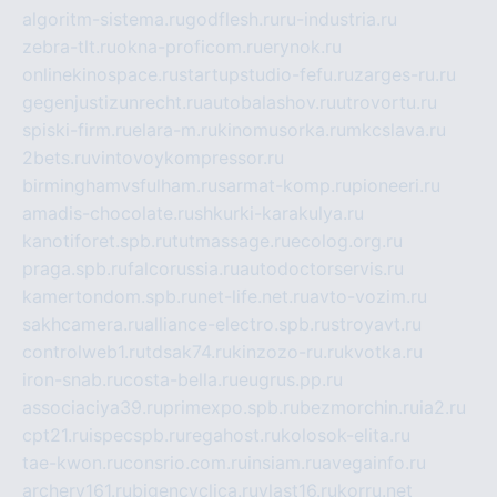
algoritm-sistema.ru
godflesh.ru
ru-industria.ru
zebra-tlt.ru
okna-proficom.ru
erynok.ru
onlinekinospace.ru
startupstudio-fefu.ru
zarges-ru.ru
gegenjustizunrecht.ru
autobalashov.ru
utrovortu.ru
spiski-firm.ru
elara-m.ru
kinomusorka.ru
mkcslava.ru
2bets.ru
vintovoykompressor.ru
birminghamvsfulham.ru
sarmat-komp.ru
pioneeri.ru
amadis-chocolate.ru
shkurki-karakulya.ru
kanotiforet.spb.ru
tutmassage.ru
ecolog.org.ru
praga.spb.ru
falcorussia.ru
autodoctorservis.ru
kamertondom.spb.ru
net-life.net.ru
avto-vozim.ru
sakhcamera.ru
alliance-electro.spb.ru
stroyavt.ru
controlweb1.ru
tdsak74.ru
kinzozo-ru.ru
kvotka.ru
iron-snab.ru
costa-bella.ru
eugrus.pp.ru
associaciya39.ru
primexpo.spb.ru
bezmorchin.ru
ia2.ru
cpt21.ru
ispecspb.ru
regahost.ru
kolosok-elita.ru
tae-kwon.ru
consrio.com.ru
insiam.ru
avegainfo.ru
archery161.ru
bigencyclica.ru
vlast16.ru
korru.net