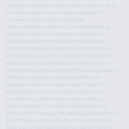
ukrasotki.ru
seksuzbek.ru
seks-uzbek.ru
porno-vk.ru
sovratili.ru
olecoon.ru
vd-dosug.ru
adonyev.ru
rbc-news.ru
porno-skvirt.ru
krospr.ru
13autor-kolonka.ru
sormol.ru
2rich.ru
hostel-65.ru
hostserve.ru
porno-na-russkom.ru
mishinlab.ru
neznobi.ru
bigfatcc.ru
habble.ru
starbucksvia.ru
delfinet.ru
silvernano.ru
elestal.ru
vektor-doroga.ru
velotrenajery.ru
pronso54.ru
lenasever.ru
lovinskix.ru
show-pets.ru
smartnews03.ru
discofoxworld.ru
miraclecoon.ru
pongup.ru
hostel65.ru
liura.ru
glasspb.ru
firehunters.ru
gribowo.ru
gnalis.ru
bulkitula.ru
hometown-france.ru
1-xbeticricetc-1-xbetti-5.ru
shop-garena.ru
cricetc-1-xbetr-1-xbetcc-2.ru
one-life-story.ru
top-halyava.ru
accounts112.ru
poka-vse-doma-2.ru
3-d-file.ru
hahahaharms.ru
g2012.ru
tst-1.ru
shaggy-cat.ru
opsmgr.ru
ev-gallery.ru
g-2012.ru
ops-mgr.ru
accounts-112.ru
csm-demo.ru
poka-vse-doma2.ru
airgungames.ru
allseo-host.ru