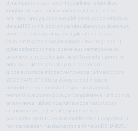
dynamoauto.ru
szk-favorit.ru
carlines.ru
flatnsk.ru
kingbolenskaner.ru
alex-motor.ru
astroline.net.ru
act1.spb.ru
polyglot.com.ru
gidlipetsk.ru
ooo-driada.ru
detsad125.ru
mir-zdoroviya.ru
bruslanovo.ru
siterem.ru
council.spb.ru
лодкипатриот.рф
kafekolizey.ru
iclub.net.ru
gazon-easy.ru
sugarepilekb.ru
grinox.ru
pylesostineco.ru
msts-ozarenie.ru
kameryjooan.ru
artemovskij.ru
dopler.spb.ru
aid70.ru
metall-perm.ru
ndm.msk.ru
ratingzooshop.ru
apiaccess.ru
globalautotrade.info
bezverhovskoe.ru
drsschool.ru
ZOOSMART.SPB.RU
dalakony.ru
medikijob.ru
remontt.spb.ru
photostudia.spb.ru
myragon.ru
terramia.ru
academy62.ru
gardengallereya.ru
rti.com.ru
artem-news.ru
biserinca.ru
krasnodarkurort.com
imshowtv.ru
mebel-v-tule.ru
mobtopik.ru
pcsecurity.net.ru
tool-sib.ru
multimetrunit.ru
sp-tour.ru
fan-cs.ru
santeh-russia.ru
symbian9.net.ru
DSHAIR.RU
tmmotors.spb.ru
xjocuricopii.com
musavtomat.msk.ru