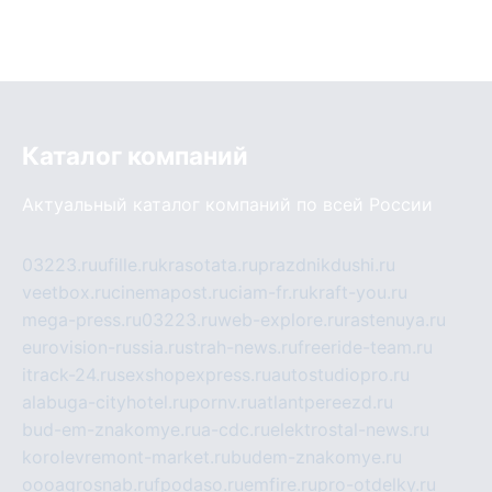
Каталог компаний
Актуальный каталог компаний по всей России
03223.ru
ufille.ru
krasotata.ru
prazdnikdushi.ru
veetbox.ru
cinemapost.ru
ciam-fr.ru
kraft-you.ru
mega-press.ru
03223.ru
web-explore.ru
rastenuya.ru
eurovision-russia.ru
strah-news.ru
freeride-team.ru
itrack-24.ru
sexshopexpress.ru
autostudiopro.ru
alabuga-cityhotel.ru
pornv.ru
atlantpereezd.ru
bud-em-znakomye.ru
a-cdc.ru
elektrostal-news.ru
korolevremont-market.ru
budem-znakomye.ru
oooagrosnab.ru
fpodaso.ru
emfire.ru
pro-otdelky.ru