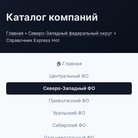
Каталог компаний
Главная
»
Северо-Западный федеральный округ
»
Справочник Express Hot
🏠 Главная
Центральный ФО
Северо-Западный ФО
Приволжский ФО
Уральский ФО
Сибирский ФО
Дальневосточный ФО