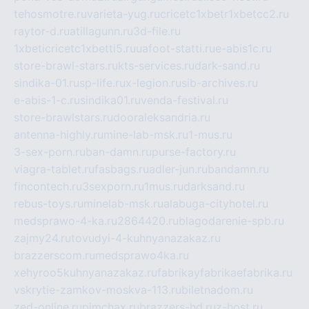
tehosmotre.ru
varieta-yug.ru
cricetc1xbetr1xbetcc2.ru
raytor-d.ru
atillagunn.ru
3d-file.ru
1xbeticricetc1xbetti5.ru
uafoot-statti.ru
e-abis1c.ru
store-brawl-stars.ru
kts-services.ru
dark-sand.ru
sindika-01.ru
sp-life.ru
x-legion.ru
sib-archives.ru
e-abis-1-c.ru
sindika01.ru
venda-festival.ru
store-brawlstars.ru
dooraleksandria.ru
antenna-highly.ru
mine-lab-msk.ru
1-mus.ru
3-sex-porn.ru
ban-damn.ru
purse-factory.ru
viagra-tablet.ru
fasbags.ru
adler-jun.ru
bandamn.ru
fincontech.ru
3sexporn.ru
1mus.ru
darksand.ru
rebus-toys.ru
minelab-msk.ru
alabuga-cityhotel.ru
medsprawo-4-ka.ru
2864420.ru
blagodarenie-spb.ru
zajmy24.ru
tovudyi-4-kuhnyanazakaz.ru
brazzerscom.ru
medsprawo4ka.ru
xehyroo5kuhnyanazakaz.ru
fabrikayfabrikaefabrika.ru
vskrytie-zamkov-moskva-113.ru
biletnadom.ru
zed-online.ru
pimchax.ru
brazzers-hd.ru
z-host.ru