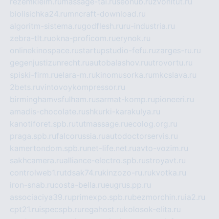
rezemkleim.ru
massage-tai.ru
seonub.ru
zvonitut.ru
biolisichka24.ru
mncraft-download.ru
algoritm-sistema.ru
godflesh.ru
ru-industria.ru
zebra-tlt.ru
okna-proficom.ru
erynok.ru
onlinekinospace.ru
startupstudio-fefu.ru
zarges-ru.ru
gegenjustizunrecht.ru
autobalashov.ru
utrovortu.ru
spiski-firm.ru
elara-m.ru
kinomusorka.ru
mkcslava.ru
2bets.ru
vintovoykompressor.ru
birminghamvsfulham.ru
sarmat-komp.ru
pioneeri.ru
amadis-chocolate.ru
shkurki-karakulya.ru
kanotiforet.spb.ru
tutmassage.ru
ecolog.org.ru
praga.spb.ru
falcorussia.ru
autodoctorservis.ru
kamertondom.spb.ru
net-life.net.ru
avto-vozim.ru
sakhcamera.ru
alliance-electro.spb.ru
stroyavt.ru
controlweb1.ru
tdsak74.ru
kinzozo-ru.ru
kvotka.ru
iron-snab.ru
costa-bella.ru
eugrus.pp.ru
associaciya39.ru
primexpo.spb.ru
bezmorchin.ru
ia2.ru
cpt21.ru
ispecspb.ru
regahost.ru
kolosok-elita.ru