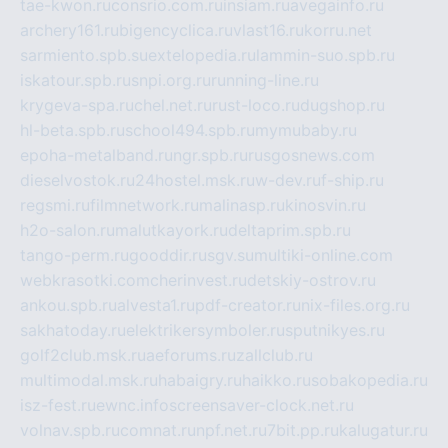
tae-kwon.ru
consrio.com.ru
insiam.ru
avegainfo.ru
archery161.ru
bigencyclica.ru
vlast16.ru
korru.net
sarmiento.spb.su
extelopedia.ru
lammin-suo.spb.ru
iskatour.spb.ru
snpi.org.ru
running-line.ru
krygeva-spa.ru
chel.net.ru
rust-loco.ru
dugshop.ru
hl-beta.spb.ru
school494.spb.ru
mymubaby.ru
epoha-metalband.ru
ngr.spb.ru
rusgosnews.com
dieselvostok.ru
24hostel.msk.ru
w-dev.ru
f-ship.ru
regsmi.ru
filmnetwork.ru
malinasp.ru
kinosvin.ru
h2o-salon.ru
malutkayork.ru
deltaprim.spb.ru
tango-perm.ru
gooddir.ru
sgv.su
multiki-online.com
webkrasotki.com
cherinvest.ru
detskiy-ostrov.ru
ankou.spb.ru
alvesta1.ru
pdf-creator.ru
nix-files.org.ru
sakhatoday.ru
elektrikersymboler.ru
sputnikyes.ru
golf2club.msk.ru
aeforums.ru
zallclub.ru
multimodal.msk.ru
habaigry.ru
haikko.ru
sobakopedia.ru
isz-fest.ru
ewnc.info
screensaver-clock.net.ru
volnav.spb.ru
comnat.ru
npf.net.ru
7bit.pp.ru
kalugatur.ru