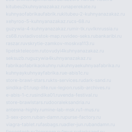
kitubeu2kuhnyanazakaz.ru
naperekate.ru
kuhnyaofabrikaufabrik.ru
kitubeu-2-kuhnyanazakaz.ru
xehyroo-5-kuhnyanazakaz.ru
cs-68.ru
guzywia-4-kuhnyanazakaz.ru
mir-tk.ru
vlknrussia.ru
cs68.ru
vladivostok-map.ru
video-seks.ru
bankaribi.ru
raszar.ru
vskrytie-zamkov-moskva113.ru
lipetsktelecom.ru
tovudyi4kuhnyanazakaz.ru
seksuzb.ru
guzywia4kuhnyanazakaz.ru
fabrikaofabrikaokuhny.ru
kuhnyaekuhnyaafabrika.ru
kuhnyaykuhnyayfabrika.ru
e-abis1c.ru
store-brawl-stars.ru
kts-services.ru
dark-sand.ru
sindika-01.ru
sp-life.ru
x-legion.ru
sib-archives.ru
e-abis-1-c.ru
sindika01.ru
venda-festival.ru
store-brawlstars.ru
dooraleksandria.ru
antenna-highly.ru
mine-lab-msk.ru
1-mus.ru
3-sex-porn.ru
ban-damn.ru
purse-factory.ru
viagra-tablet.ru
fasbags.ru
adler-jun.ru
bandamn.ru
fincontech.ru
3sexporn.ru
1mus.ru
darksand.ru