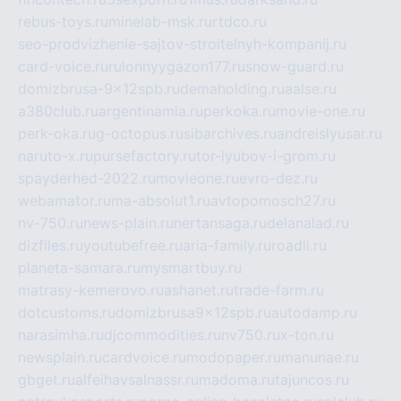
rebus-toys.ru
minelab-msk.ru
rtdco.ru
seo-prodvizhenie-sajtov-stroitelnyh-kompanij.ru
card-voice.ru
rulonnyygazon177.ru
snow-guard.ru
domizbrusa-9x12spb.ru
demaholding.ru
aalse.ru
a380club.ru
argentinamia.ru
perkoka.ru
movie-one.ru
perk-oka.ru
g-octopus.ru
sibarchives.ru
andreislyusar.ru
naruto-x.ru
pursefactory.ru
tor-lyubov-i-grom.ru
spayderhed-2022.ru
movieone.ru
evro-dez.ru
webamator.ru
ma-absolut1.ru
avtopomosch27.ru
nv-750.ru
news-plain.ru
nertansaga.ru
delanalad.ru
dizfiles.ru
youtubefree.ru
aria-family.ru
roadli.ru
planeta-samara.ru
mysmartbuy.ru
matrasy-kemerovo.ru
ashanet.ru
trade-farm.ru
dotcustoms.ru
domizbrusa9x12spb.ru
autodamp.ru
narasimha.ru
djcommodities.ru
nv750.ru
x-ton.ru
newsplain.ru
cardvoice.ru
modopaper.ru
manunae.ru
gbget.ru
alfeihavsalnassr.ru
madoma.ru
tajuncos.ru