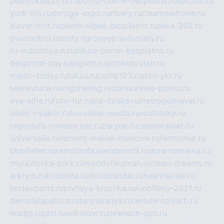
petrovkasports.ru
porno-online-besplatno.ru
splclub.ru
york-life.ru
doroga-expo.ru
ribery.ru
cleanmedicine.ru
slovar-ivrit.ru
porno-video-besplatno.ru
seks-365.ru
ovucontrol.ru
sloty-igrovyye-avtomaty.ru
ru-industriya.ru
russkoe-porno-besplatno.ru
belgorod-day.ru
digilith.ru
pichkurovlab.ru
medic-today.ru
taksu.ru
comp123.ru
don-ykt.ru
teensvoice.ru
imgsharing.ru
domashnee-porno.ru
eva-elfie.ru
foto-tur.ru
biz-doska.ru
metropoltravel.ru
veslo-i-yakor.ru
borodino-media.ru
rostotsky.ru
regionufa.ru
weiss-bet.ru
zaryna.ru
casinotablet.ru
universalia.ru
remont-mebeli-moscow.ru
termomur.ru
clubfisher.ru
remstirufa.ru
erdamchi.ru
doramamama.ru
muraviovka-park.ru
worldofwoman.ru
clean-dreams.ru
arkrym.ru
kristinita.ru
dircomputer.ru
healthenter.ru
textexperts.ru
pivnaya-kruzhka.ru
kinofilmy-2021.ru
demolalapaluza.ru
tanyavanya.ru
remstir-tolyatti.ru
msdip.ru
jdol.ru
sokolovr.ru
newtech-spb.ru