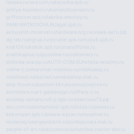
tesiaes.ru
card.com.ru
kazanka.spb.ru
gildiya-kuznecov.ru
kameryboavision.ru
griffoncom.spb.ru
fabrika-emotsiy.ru
PARK-MATROSOVA.RU
agat.spb.ru
avtoyurist-moskva1.ru
hardware.org.ru
схема-авто.рф
dg-lab.ru
angrup.ru
recruiter.spb.ru
music8.spb.ru
krsk124.ru
kubok.spb.ru
romanofforex.ru
analitikaplus.ru
spyonline.ru
zosikamery.ru
sloboda-ural.pp.ru
AUTO-COM.SU
hohota.net
alimy.ru
online-z.com
aromat-vostoka.ru
otdelkaexp.ru
mobilvest.ru
bbd.net.ru
mebelshop.msk.ru
smp-forum.ru
bastion-td.ru
kosmoscreative.ru
avrmotors.ru
art-galadesign.ru
tiffany-c.ru
ecostep-samara.ru
d-p.spb.ru
галактика73.рф
sko.com.ru
davitamebel-spb.ru
fotsis.ru
tesiaes.ru
kokoroyari.spb.ru
blesna-kazan.ru
mossilver.ru
lenderoq.ru
sergeydobrin.ru
tochkazvuka.msk.ru
people-of-art.ru
bezzubova.ru
clubtibet.ru
orior-aks.ru