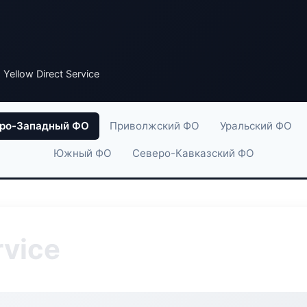
 Yellow Direct Service
ро-Западный ФО
Приволжский ФО
Уральский ФО
Южный ФО
Северо-Кавказский ФО
rvice