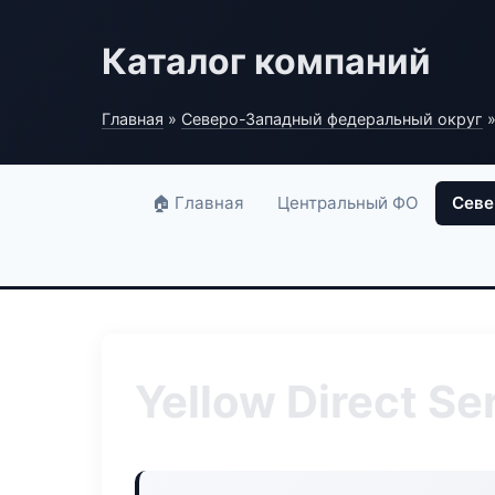
Каталог компаний
Главная
»
Северо-Западный федеральный округ
»
🏠 Главная
Центральный ФО
Севе
Yellow Direct Se