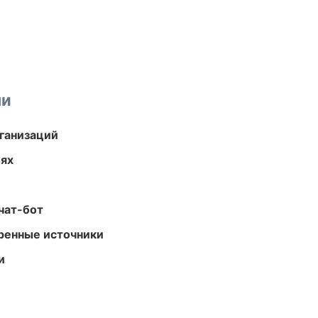
ми
ганизаций
иях
чат-бот
еренные источники
и