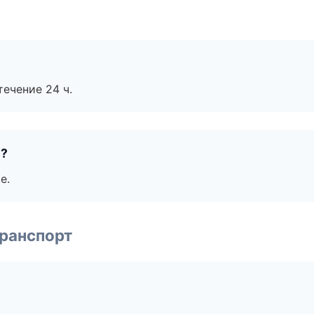
течение 24 ч.
е?
е.
транспорт