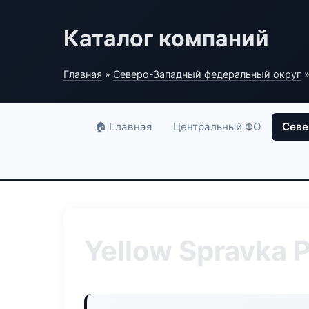
Каталог компаний
Главная
»
Северо-Западный федеральный округ
»
🏠 Главная
Центральный ФО
Севе
Yellow Spravka 