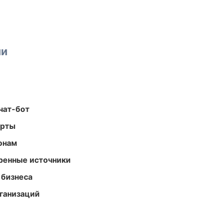
ми
чат-бот
арты
онам
еренные источники
 бизнеса
ганизаций