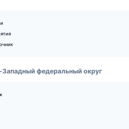
ки
иятия
вочник
о-Западный федеральный округ
к