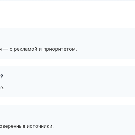
м — с рекламой и приоритетом.
е?
е.
роверенные источники.