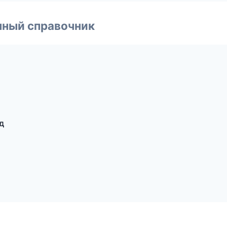
нный справочник
д