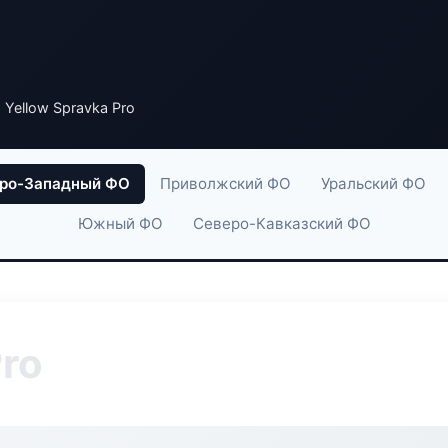
 Yellow Spravka Pro
ро-Западный ФО
Приволжский ФО
Уральский ФО
Южный ФО
Северо-Кавказский ФО
Pro