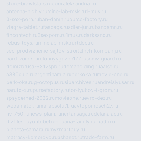
store-brawlstars.ru
dooraleksandria.ru
antenna-highly.ru
mine-lab-msk.ru
1-mus.ru
3-sex-porn.ru
ban-damn.ru
purse-factory.ru
viagra-tablet.ru
fasbags.ru
adler-jun.ru
bandamn.ru
fincontech.ru
3sexporn.ru
1mus.ru
darksand.ru
rebus-toys.ru
minelab-msk.ru
rtdco.ru
seo-prodvizhenie-sajtov-stroitelnyh-kompanij.ru
card-voice.ru
rulonnyygazon177.ru
snow-guard.ru
domizbrusa-9x12spb.ru
demaholding.ru
aalse.ru
a380club.ru
argentinamia.ru
perkoka.ru
movie-one.ru
perk-oka.ru
g-octopus.ru
sibarchives.ru
andreislyusar.ru
naruto-x.ru
pursefactory.ru
tor-lyubov-i-grom.ru
spayderhed-2022.ru
movieone.ru
evro-dez.ru
webamator.ru
ma-absolut1.ru
avtopomosch27.ru
nv-750.ru
news-plain.ru
nertansaga.ru
delanalad.ru
dizfiles.ru
youtubefree.ru
aria-family.ru
roadli.ru
planeta-samara.ru
mysmartbuy.ru
matrasy-kemerovo.ru
ashanet.ru
trade-farm.ru