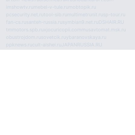
imshowtv.ru
mebel-v-tule.ru
mobtopik.ru
pcsecurity.net.ru
tool-sib.ru
multimetrunit.ru
sp-tour.ru
fan-cs.ru
santeh-russia.ru
symbian9.net.ru
DSHAIR.RU
tmmotors.spb.ru
xjocuricopii.com
musavtomat.msk.ru
obustrojdom.ru
sovetcik.ru
ybaranovskaya.ru
ppknews.ru
cult-alshei.ru
JAPANRUSSIA.RU
proekciyamebel.ru
imper-finans.ru
rim.org.ru
glamourai.ru
brassminus.ru
zabor-pro.ru
ftn.pp.ru
dorogoe58.ru
laimengpacker.ru
kuzova-zapchasti.ru
sageerp.ru
taxodrom.ru
dsrazvitie.ru
hardcity.net.ru
ratinghomegames.ru
topservice25.ru
gubernyan.ru
gtglasslined.ru
ii4.ru
tssport.spb.ru
andorra24.com
blackwallstreet.ru
oboimos.ru
optim-doors.com.ru
ikuch.ru
nycr.org.ru
npa21.ru
vremya-ch.spb.ru
desert000.ru
ivtorgi.ru
ifiori.ru
catalog-statei.ru
dcv.org.ru
spetsmaster174.ru
ipkameryhiseeu.ru
dum26.ru
ruspol.spb.ru
fr-opendp.ru
kam-solnyshko.ru