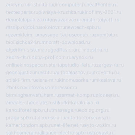
arkrym.ru
kristinita.ru
dircomputer.ru
healthenter.ru
textexperts.ru
pivnaya-kruzhka.ru
kinofilmy-2021.ru
demolalapaluza.ru
tanyavanya.ru
remstir-tolyatti.ru
msdip.ru
jdol.ru
sokolovr.ru
newtech-spb.ru
rezemkleim.ru
massage-tai.ru
seonub.ru
zvonitut.ru
biolisichka24.ru
mncraft-download.ru
algoritm-sistema.ru
godflesh.ru
ru-industria.ru
zebra-tlt.ru
okna-proficom.ru
erynok.ru
onlinekinospace.ru
startupstudio-fefu.ru
zarges-ru.ru
gegenjustizunrecht.ru
autobalashov.ru
utrovortu.ru
spiski-firm.ru
elara-m.ru
kinomusorka.ru
mkcslava.ru
2bets.ru
vintovoykompressor.ru
birminghamvsfulham.ru
sarmat-komp.ru
pioneeri.ru
amadis-chocolate.ru
shkurki-karakulya.ru
kanotiforet.spb.ru
tutmassage.ru
ecolog.org.ru
praga.spb.ru
falcorussia.ru
autodoctorservis.ru
kamertondom.spb.ru
net-life.net.ru
avto-vozim.ru
sakhcamera.ru
alliance-electro.spb.ru
stroyavt.ru