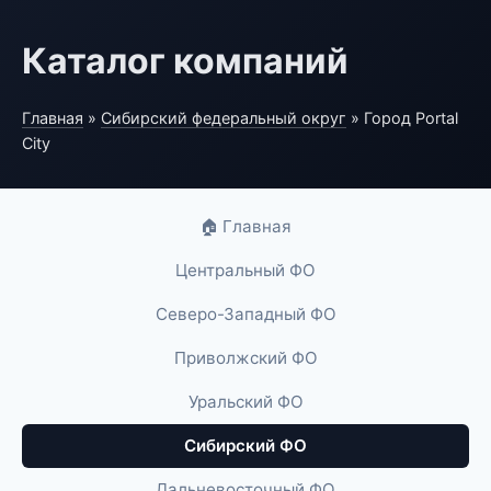
Каталог компаний
Главная
»
Сибирский федеральный округ
» Город Portal
City
🏠 Главная
Центральный ФО
Северо-Западный ФО
Приволжский ФО
Уральский ФО
Сибирский ФО
Дальневосточный ФО