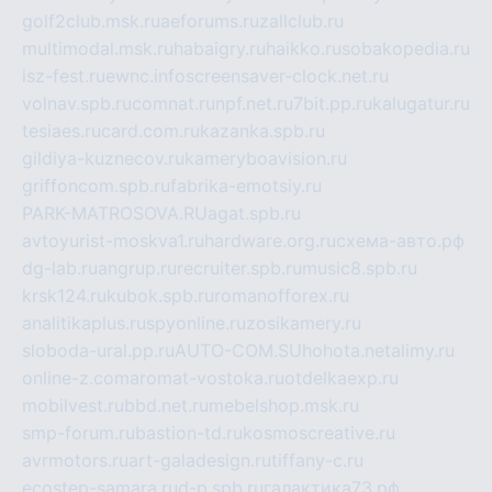
golf2club.msk.ru
aeforums.ru
zallclub.ru
multimodal.msk.ru
habaigry.ru
haikko.ru
sobakopedia.ru
isz-fest.ru
ewnc.info
screensaver-clock.net.ru
volnav.spb.ru
comnat.ru
npf.net.ru
7bit.pp.ru
kalugatur.ru
tesiaes.ru
card.com.ru
kazanka.spb.ru
gildiya-kuznecov.ru
kameryboavision.ru
griffoncom.spb.ru
fabrika-emotsiy.ru
PARK-MATROSOVA.RU
agat.spb.ru
avtoyurist-moskva1.ru
hardware.org.ru
схема-авто.рф
dg-lab.ru
angrup.ru
recruiter.spb.ru
music8.spb.ru
krsk124.ru
kubok.spb.ru
romanofforex.ru
analitikaplus.ru
spyonline.ru
zosikamery.ru
sloboda-ural.pp.ru
AUTO-COM.SU
hohota.net
alimy.ru
online-z.com
aromat-vostoka.ru
otdelkaexp.ru
mobilvest.ru
bbd.net.ru
mebelshop.msk.ru
smp-forum.ru
bastion-td.ru
kosmoscreative.ru
avrmotors.ru
art-galadesign.ru
tiffany-c.ru
ecostep-samara.ru
d-p.spb.ru
галактика73.рф