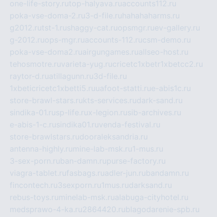
one-life-story.ru
top-halyava.ru
accounts112.ru
poka-vse-doma-2.ru
3-d-file.ru
hahahaharms.ru
g2012.ru
tst-1.ru
shaggy-cat.ru
opsmgr.ru
ev-gallery.ru
g-2012.ru
ops-mgr.ru
accounts-112.ru
csm-demo.ru
poka-vse-doma2.ru
airgungames.ru
allseo-host.ru
tehosmotre.ru
varieta-yug.ru
cricetc1xbetr1xbetcc2.ru
raytor-d.ru
atillagunn.ru
3d-file.ru
1xbeticricetc1xbetti5.ru
uafoot-statti.ru
e-abis1c.ru
store-brawl-stars.ru
kts-services.ru
dark-sand.ru
sindika-01.ru
sp-life.ru
x-legion.ru
sib-archives.ru
e-abis-1-c.ru
sindika01.ru
venda-festival.ru
store-brawlstars.ru
dooraleksandria.ru
antenna-highly.ru
mine-lab-msk.ru
1-mus.ru
3-sex-porn.ru
ban-damn.ru
purse-factory.ru
viagra-tablet.ru
fasbags.ru
adler-jun.ru
bandamn.ru
fincontech.ru
3sexporn.ru
1mus.ru
darksand.ru
rebus-toys.ru
minelab-msk.ru
alabuga-cityhotel.ru
medsprawo-4-ka.ru
2864420.ru
blagodarenie-spb.ru