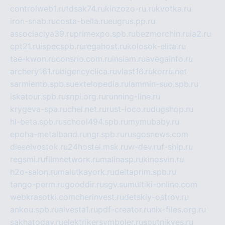
controlweb1.ru
tdsak74.ru
kinzozo-ru.ru
kvotka.ru
iron-snab.ru
costa-bella.ru
eugrus.pp.ru
associaciya39.ru
primexpo.spb.ru
bezmorchin.ru
ia2.ru
cpt21.ru
ispecspb.ru
regahost.ru
kolosok-elita.ru
tae-kwon.ru
consrio.com.ru
insiam.ru
avegainfo.ru
archery161.ru
bigencyclica.ru
vlast16.ru
korru.net
sarmiento.spb.su
extelopedia.ru
lammin-suo.spb.ru
iskatour.spb.ru
snpi.org.ru
running-line.ru
krygeva-spa.ru
chel.net.ru
rust-loco.ru
dugshop.ru
hl-beta.spb.ru
school494.spb.ru
mymubaby.ru
epoha-metalband.ru
ngr.spb.ru
rusgosnews.com
dieselvostok.ru
24hostel.msk.ru
w-dev.ru
f-ship.ru
regsmi.ru
filmnetwork.ru
malinasp.ru
kinosvin.ru
h2o-salon.ru
malutkayork.ru
deltaprim.spb.ru
tango-perm.ru
gooddir.ru
sgv.su
multiki-online.com
webkrasotki.com
cherinvest.ru
detskiy-ostrov.ru
ankou.spb.ru
alvesta1.ru
pdf-creator.ru
nix-files.org.ru
sakhatoday.ru
elektrikersymboler.ru
sputnikyes.ru