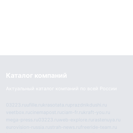
Каталог компаний
Актуальный каталог компаний по всей России
03223.ru
ufille.ru
krasotata.ru
prazdnikdushi.ru
veetbox.ru
cinemapost.ru
ciam-fr.ru
kraft-you.ru
mega-press.ru
03223.ru
web-explore.ru
rastenuya.ru
eurovision-russia.ru
strah-news.ru
freeride-team.ru