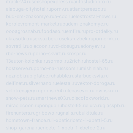
itrack-24.ru
sexshopexpress.ru
autostudiopro.ru
alabuga-cityhotel.ru
pornv.ru
atlantpereezd.ru
bud-em-znakomye.ru
a-cdc.ru
elektrostal-news.ru
korolevremont-market.ru
budem-znakomye.ru
oooagrosnab.ru
fpodaso.ru
emfire.ru
pro-otdelky.ru
ukrasotki.ru
seksuzbek.ru
seks-uzbek.ru
porno-vk.ru
sovratili.ru
olecoon.ru
vd-dosug.ru
adonyev.ru
rbc-news.ru
porno-skvirt.ru
krospr.ru
13autor-kolonka.ru
sormol.ru
2rich.ru
hostel-65.ru
hostserve.ru
porno-na-russkom.ru
mishinlab.ru
neznobi.ru
bigfatcc.ru
habble.ru
starbucksvia.ru
delfinet.ru
silvernano.ru
elestal.ru
vektor-doroga.ru
velotrenajery.ru
pronso54.ru
lenasever.ru
lovinskix.ru
show-pets.ru
smartnews03.ru
discofoxworld.ru
miraclecoon.ru
pongup.ru
hostel65.ru
liura.ru
glasspb.ru
firehunters.ru
gribowo.ru
gnalis.ru
bulkitula.ru
hometown-france.ru
1-xbeticricetc-1-xbetti-5.ru
shop-garena.ru
cricetc-1-xbetr-1-xbetcc-2.ru