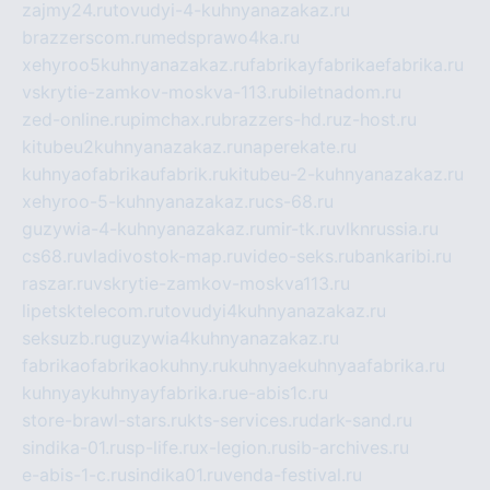
zajmy24.ru
tovudyi-4-kuhnyanazakaz.ru
brazzerscom.ru
medsprawo4ka.ru
xehyroo5kuhnyanazakaz.ru
fabrikayfabrikaefabrika.ru
vskrytie-zamkov-moskva-113.ru
biletnadom.ru
zed-online.ru
pimchax.ru
brazzers-hd.ru
z-host.ru
kitubeu2kuhnyanazakaz.ru
naperekate.ru
kuhnyaofabrikaufabrik.ru
kitubeu-2-kuhnyanazakaz.ru
xehyroo-5-kuhnyanazakaz.ru
cs-68.ru
guzywia-4-kuhnyanazakaz.ru
mir-tk.ru
vlknrussia.ru
cs68.ru
vladivostok-map.ru
video-seks.ru
bankaribi.ru
raszar.ru
vskrytie-zamkov-moskva113.ru
lipetsktelecom.ru
tovudyi4kuhnyanazakaz.ru
seksuzb.ru
guzywia4kuhnyanazakaz.ru
fabrikaofabrikaokuhny.ru
kuhnyaekuhnyaafabrika.ru
kuhnyaykuhnyayfabrika.ru
e-abis1c.ru
store-brawl-stars.ru
kts-services.ru
dark-sand.ru
sindika-01.ru
sp-life.ru
x-legion.ru
sib-archives.ru
e-abis-1-c.ru
sindika01.ru
venda-festival.ru