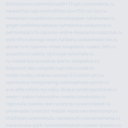
dotcustoms.ru
domizbrusa9x12spb.ru
autodamp.ru
narasimha.ru
djcommodities.ru
nv750.ru
x-ton.ru
newsplain.ru
cardvoice.ru
modopaper.ru
manunae.ru
gbget.ru
alfeihavsalnassr.ru
madoma.ru
tajuncos.ru
petrovkasports.ru
porno-online-besplatno.ru
splclub.ru
york-life.ru
doroga-expo.ru
ribery.ru
cleanmedicine.ru
slovar-ivrit.ru
porno-video-besplatno.ru
seks-365.ru
ovucontrol.ru
sloty-igrovyye-avtomaty.ru
ru-industriya.ru
russkoe-porno-besplatno.ru
belgorod-day.ru
digilith.ru
pichkurovlab.ru
medic-today.ru
taksu.ru
comp123.ru
don-ykt.ru
teensvoice.ru
imgsharing.ru
domashnee-porno.ru
eva-elfie.ru
foto-tur.ru
biz-doska.ru
metropoltravel.ru
veslo-i-yakor.ru
borodino-media.ru
rostotsky.ru
regionufa.ru
weiss-bet.ru
zaryna.ru
casinotablet.ru
universalia.ru
remont-mebeli-moscow.ru
termomur.ru
clubfisher.ru
remstirufa.ru
erdamchi.ru
doramamama.ru
muraviovka-park.ru
worldofwoman.ru
clean-dreams.ru