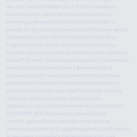
sko.com.ru
davitamebel-spb.ru
fotsis.ru
tesiaes.ru
kokoroyari.spb.ru
blesna-kazan.ru
mossilver.ru
lenderoq.ru
sergeydobrin.ru
tochkazvuka.msk.ru
people-of-art.ru
bezzubova.ru
clubtibet.ru
orior-aks.ru
dynamoauto.ru
szk-favorit.ru
carlines.ru
flatnsk.ru
kingbolenskaner.ru
alex-motor.ru
astroline.net.ru
act1.spb.ru
polyglot.com.ru
gidlipetsk.ru
ooo-driada.ru
detsad125.ru
mir-zdoroviya.ru
bruslanovo.ru
siterem.ru
council.spb.ru
лодкипатриот.рф
kafekolizey.ru
iclub.net.ru
gazon-easy.ru
sugarepilekb.ru
grinox.ru
pylesostineco.ru
msts-ozarenie.ru
kameryjooan.ru
artemovskij.ru
dopler.spb.ru
aid70.ru
metall-perm.ru
ndm.msk.ru
ratingzooshop.ru
apiaccess.ru
globalautotrade.info
bezverhovskoe.ru
drsschool.ru
ZOOSMART.SPB.RU
dalakony.ru
medikijob.ru
remontt.spb.ru
photostudia.spb.ru
myragon.ru
terramia.ru
academy62.ru
gardengallereya.ru
rti.com.ru
artem-news.ru
biserinca.ru
krasnodarkurort.com