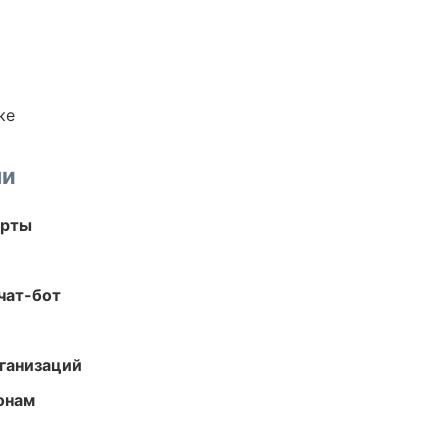
ке
ми
арты
чат-бот
ганизаций
онам