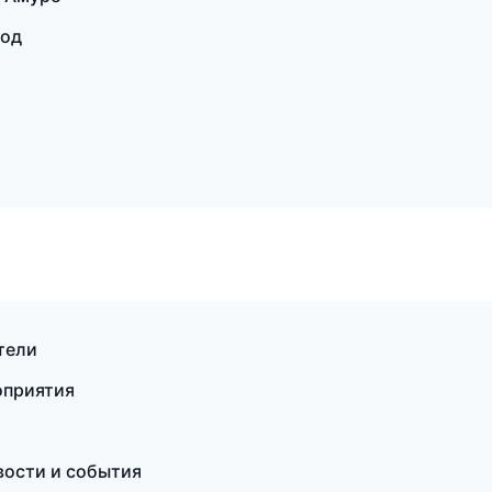
род
тели
оприятия
вости и события