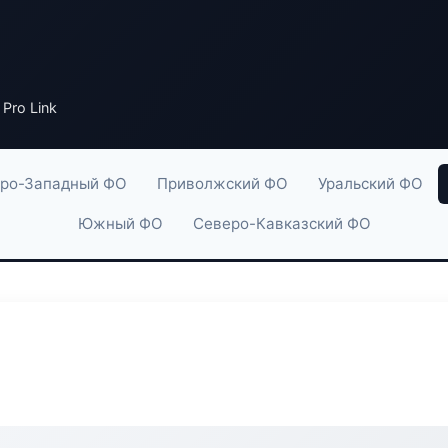
Pro Link
ро-Западный ФО
Приволжский ФО
Уральский ФО
Южный ФО
Северо-Кавказский ФО