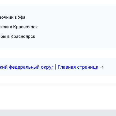
вочник в Уфа
тели в Красноярск
жбы в Красноярск
ский федеральный округ
|
Главная страница
→