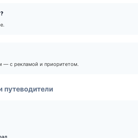
е?
е.
м — с рекламой и приоритетом.
и путеводители
рад