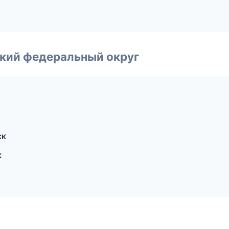
ский федеральный округ
ск
к