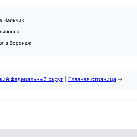
 в Нальчик
льяновск
лог в Воронеж
ский федеральный округ
|
Главная страница
→