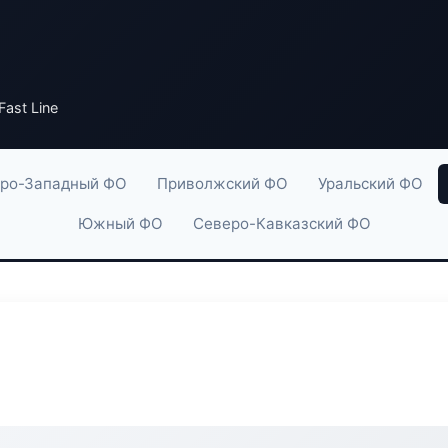
ast Line
ро-Западный ФО
Приволжский ФО
Уральский ФО
Южный ФО
Северо-Кавказский ФО