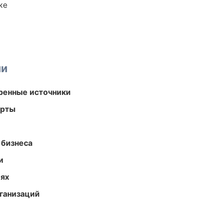
ке
ми
еренные источники
арты
 бизнеса
и
иях
ганизаций