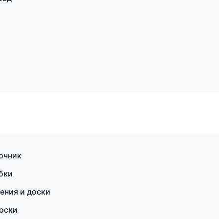
очник
обки
ения и доски
доски