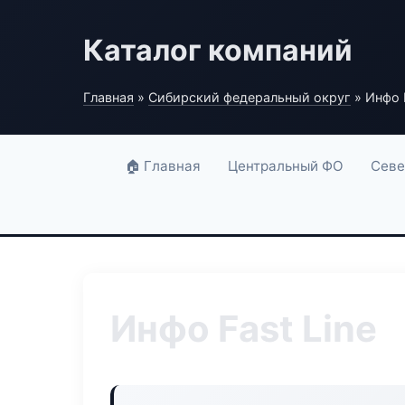
Каталог компаний
Главная
»
Сибирский федеральный округ
» Инфо F
🏠 Главная
Центральный ФО
Севе
Инфо Fast Line