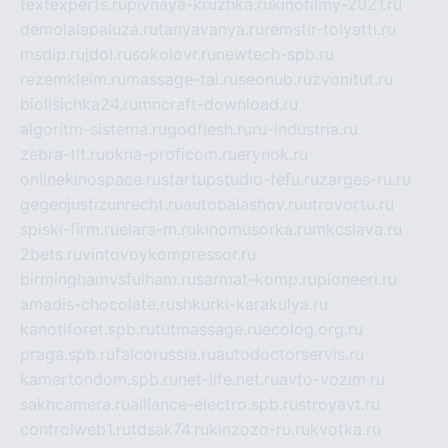
textexperts.ru
pivnaya-kruzhka.ru
kinofilmy-2021.ru
demolalapaluza.ru
tanyavanya.ru
remstir-tolyatti.ru
msdip.ru
jdol.ru
sokolovr.ru
newtech-spb.ru
rezemkleim.ru
massage-tai.ru
seonub.ru
zvonitut.ru
biolisichka24.ru
mncraft-download.ru
algoritm-sistema.ru
godflesh.ru
ru-industria.ru
zebra-tlt.ru
okna-proficom.ru
erynok.ru
onlinekinospace.ru
startupstudio-fefu.ru
zarges-ru.ru
gegenjustizunrecht.ru
autobalashov.ru
utrovortu.ru
spiski-firm.ru
elara-m.ru
kinomusorka.ru
mkcslava.ru
2bets.ru
vintovoykompressor.ru
birminghamvsfulham.ru
sarmat-komp.ru
pioneeri.ru
amadis-chocolate.ru
shkurki-karakulya.ru
kanotiforet.spb.ru
tutmassage.ru
ecolog.org.ru
praga.spb.ru
falcorussia.ru
autodoctorservis.ru
kamertondom.spb.ru
net-life.net.ru
avto-vozim.ru
sakhcamera.ru
alliance-electro.spb.ru
stroyavt.ru
controlweb1.ru
tdsak74.ru
kinzozo-ru.ru
kvotka.ru