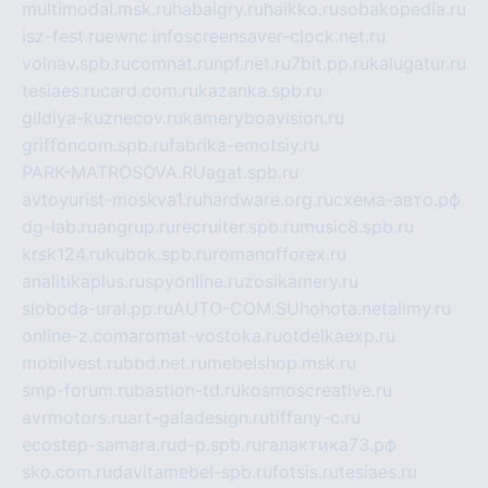
multimodal.msk.ru
habaigry.ru
haikko.ru
sobakopedia.ru
isz-fest.ru
ewnc.info
screensaver-clock.net.ru
volnav.spb.ru
comnat.ru
npf.net.ru
7bit.pp.ru
kalugatur.ru
tesiaes.ru
card.com.ru
kazanka.spb.ru
gildiya-kuznecov.ru
kameryboavision.ru
griffoncom.spb.ru
fabrika-emotsiy.ru
PARK-MATROSOVA.RU
agat.spb.ru
avtoyurist-moskva1.ru
hardware.org.ru
схема-авто.рф
dg-lab.ru
angrup.ru
recruiter.spb.ru
music8.spb.ru
krsk124.ru
kubok.spb.ru
romanofforex.ru
analitikaplus.ru
spyonline.ru
zosikamery.ru
sloboda-ural.pp.ru
AUTO-COM.SU
hohota.net
alimy.ru
online-z.com
aromat-vostoka.ru
otdelkaexp.ru
mobilvest.ru
bbd.net.ru
mebelshop.msk.ru
smp-forum.ru
bastion-td.ru
kosmoscreative.ru
avrmotors.ru
art-galadesign.ru
tiffany-c.ru
ecostep-samara.ru
d-p.spb.ru
галактика73.рф
sko.com.ru
davitamebel-spb.ru
fotsis.ru
tesiaes.ru