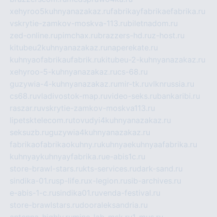
xehyroo5kuhnyanazakaz.ru
fabrikayfabrikaefabrika.ru
vskrytie-zamkov-moskva-113.ru
biletnadom.ru
zed-online.ru
pimchax.ru
brazzers-hd.ru
z-host.ru
kitubeu2kuhnyanazakaz.ru
naperekate.ru
kuhnyaofabrikaufabrik.ru
kitubeu-2-kuhnyanazakaz.ru
xehyroo-5-kuhnyanazakaz.ru
cs-68.ru
guzywia-4-kuhnyanazakaz.ru
mir-tk.ru
vlknrussia.ru
cs68.ru
vladivostok-map.ru
video-seks.ru
bankaribi.ru
raszar.ru
vskrytie-zamkov-moskva113.ru
lipetsktelecom.ru
tovudyi4kuhnyanazakaz.ru
seksuzb.ru
guzywia4kuhnyanazakaz.ru
fabrikaofabrikaokuhny.ru
kuhnyaekuhnyaafabrika.ru
kuhnyaykuhnyayfabrika.ru
e-abis1c.ru
store-brawl-stars.ru
kts-services.ru
dark-sand.ru
sindika-01.ru
sp-life.ru
x-legion.ru
sib-archives.ru
e-abis-1-c.ru
sindika01.ru
venda-festival.ru
store-brawlstars.ru
dooraleksandria.ru