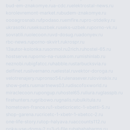
bud-em-znakomye.ru
a-cdc.ru
elektrostal-news.ru
korolevremont-market.ru
budem-znakomye.ru
oooagrosnab.ru
fpodaso.ru
emfire.ru
pro-otdelky.ru
ukrasotki.ru
seksuzbek.ru
seks-uzbek.ru
porno-vk.ru
sovratili.ru
olecoon.ru
vd-dosug.ru
adonyev.ru
rbc-news.ru
porno-skvirt.ru
krospr.ru
13autor-kolonka.ru
sormol.ru
2rich.ru
hostel-65.ru
hostserve.ru
porno-na-russkom.ru
mishinlab.ru
neznobi.ru
bigfatcc.ru
habble.ru
starbucksvia.ru
delfinet.ru
silvernano.ru
elestal.ru
vektor-doroga.ru
velotrenajery.ru
pronso54.ru
lenasever.ru
lovinskix.ru
show-pets.ru
smartnews03.ru
discofoxworld.ru
miraclecoon.ru
pongup.ru
hostel65.ru
liura.ru
glasspb.ru
firehunters.ru
gribowo.ru
gnalis.ru
bulkitula.ru
hometown-france.ru
1-xbeticricetc-1-xbetti-5.ru
shop-garena.ru
cricetc-1-xbetr-1-xbetcc-2.ru
one-life-story.ru
top-halyava.ru
accounts112.ru
poka-vse-doma-2.ru
3-d-file.ru
hahahaharms.ru