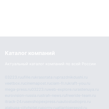
Каталог компаний
Актуальный каталог компаний по всей России
03223.ru
ufille.ru
krasotata.ru
prazdnikdushi.ru
veetbox.ru
cinemapost.ru
ciam-fr.ru
kraft-you.ru
mega-press.ru
03223.ru
web-explore.ru
rastenuya.ru
eurovision-russia.ru
strah-news.ru
freeride-team.ru
itrack-24.ru
sexshopexpress.ru
autostudiopro.ru
alabuga-cityhotel.ru
pornv.ru
atlantpereezd.ru