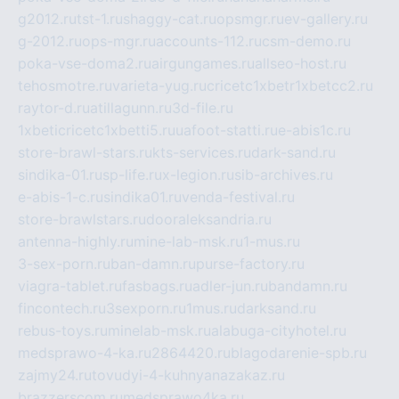
g2012.ru
tst-1.ru
shaggy-cat.ru
opsmgr.ru
ev-gallery.ru
g-2012.ru
ops-mgr.ru
accounts-112.ru
csm-demo.ru
poka-vse-doma2.ru
airgungames.ru
allseo-host.ru
tehosmotre.ru
varieta-yug.ru
cricetc1xbetr1xbetcc2.ru
raytor-d.ru
atillagunn.ru
3d-file.ru
1xbeticricetc1xbetti5.ru
uafoot-statti.ru
e-abis1c.ru
store-brawl-stars.ru
kts-services.ru
dark-sand.ru
sindika-01.ru
sp-life.ru
x-legion.ru
sib-archives.ru
e-abis-1-c.ru
sindika01.ru
venda-festival.ru
store-brawlstars.ru
dooraleksandria.ru
antenna-highly.ru
mine-lab-msk.ru
1-mus.ru
3-sex-porn.ru
ban-damn.ru
purse-factory.ru
viagra-tablet.ru
fasbags.ru
adler-jun.ru
bandamn.ru
fincontech.ru
3sexporn.ru
1mus.ru
darksand.ru
rebus-toys.ru
minelab-msk.ru
alabuga-cityhotel.ru
medsprawo-4-ka.ru
2864420.ru
blagodarenie-spb.ru
zajmy24.ru
tovudyi-4-kuhnyanazakaz.ru
brazzerscom.ru
medsprawo4ka.ru