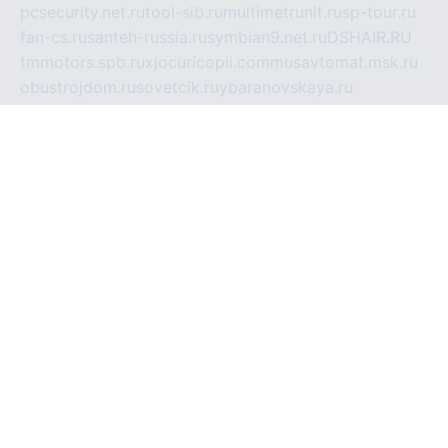
pcsecurity.net.ru
tool-sib.ru
multimetrunit.ru
sp-tour.ru
fan-cs.ru
santeh-russia.ru
symbian9.net.ru
DSHAIR.RU
tmmotors.spb.ru
xjocuricopii.com
musavtomat.msk.ru
obustrojdom.ru
sovetcik.ru
ybaranovskaya.ru
ppknews.ru
cult-alshei.ru
JAPANRUSSIA.RU
proekciyamebel.ru
imper-finans.ru
rim.org.ru
glamourai.ru
brassminus.ru
zabor-pro.ru
ftn.pp.ru
dorogoe58.ru
laimengpacker.ru
kuzova-zapchasti.ru
sageerp.ru
taxodrom.ru
dsrazvitie.ru
hardcity.net.ru
ratinghomegames.ru
topservice25.ru
gubernyan.ru
gtglasslined.ru
ii4.ru
tssport.spb.ru
andorra24.com
blackwallstreet.ru
oboimos.ru
optim-doors.com.ru
ikuch.ru
nycr.org.ru
npa21.ru
vremya-ch.spb.ru
desert000.ru
ivtorgi.ru
ifiori.ru
catalog-statei.ru
dcv.org.ru
spetsmaster174.ru
ipkameryhiseeu.ru
dum26.ru
ruspol.spb.ru
fr-opendp.ru
kam-solnyshko.ru
cheyenne-arapaho.ru
sevzapmetal.spb.ru
ted-lapidus.spb.ru
parasite-eliminator.ru