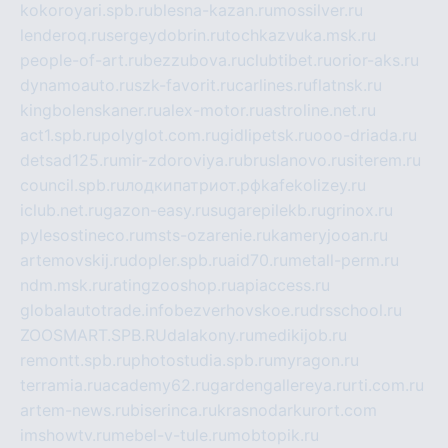
kokoroyari.spb.ru
blesna-kazan.ru
mossilver.ru
lenderoq.ru
sergeydobrin.ru
tochkazvuka.msk.ru
people-of-art.ru
bezzubova.ru
clubtibet.ru
orior-aks.ru
dynamoauto.ru
szk-favorit.ru
carlines.ru
flatnsk.ru
kingbolenskaner.ru
alex-motor.ru
astroline.net.ru
act1.spb.ru
polyglot.com.ru
gidlipetsk.ru
ooo-driada.ru
detsad125.ru
mir-zdoroviya.ru
bruslanovo.ru
siterem.ru
council.spb.ru
лодкипатриот.рф
kafekolizey.ru
iclub.net.ru
gazon-easy.ru
sugarepilekb.ru
grinox.ru
pylesostineco.ru
msts-ozarenie.ru
kameryjooan.ru
artemovskij.ru
dopler.spb.ru
aid70.ru
metall-perm.ru
ndm.msk.ru
ratingzooshop.ru
apiaccess.ru
globalautotrade.info
bezverhovskoe.ru
drsschool.ru
ZOOSMART.SPB.RU
dalakony.ru
medikijob.ru
remontt.spb.ru
photostudia.spb.ru
myragon.ru
terramia.ru
academy62.ru
gardengallereya.ru
rti.com.ru
artem-news.ru
biserinca.ru
krasnodarkurort.com
imshowtv.ru
mebel-v-tule.ru
mobtopik.ru