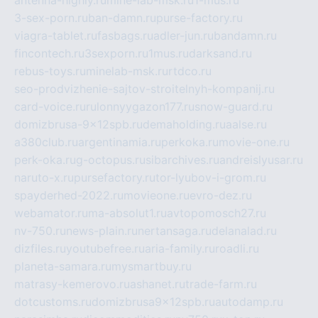
antenna-highly.ru
mine-lab-msk.ru
1-mus.ru
3-sex-porn.ru
ban-damn.ru
purse-factory.ru
viagra-tablet.ru
fasbags.ru
adler-jun.ru
bandamn.ru
fincontech.ru
3sexporn.ru
1mus.ru
darksand.ru
rebus-toys.ru
minelab-msk.ru
rtdco.ru
seo-prodvizhenie-sajtov-stroitelnyh-kompanij.ru
card-voice.ru
rulonnyygazon177.ru
snow-guard.ru
domizbrusa-9x12spb.ru
demaholding.ru
aalse.ru
a380club.ru
argentinamia.ru
perkoka.ru
movie-one.ru
perk-oka.ru
g-octopus.ru
sibarchives.ru
andreislyusar.ru
naruto-x.ru
pursefactory.ru
tor-lyubov-i-grom.ru
spayderhed-2022.ru
movieone.ru
evro-dez.ru
webamator.ru
ma-absolut1.ru
avtopomosch27.ru
nv-750.ru
news-plain.ru
nertansaga.ru
delanalad.ru
dizfiles.ru
youtubefree.ru
aria-family.ru
roadli.ru
planeta-samara.ru
mysmartbuy.ru
matrasy-kemerovo.ru
ashanet.ru
trade-farm.ru
dotcustoms.ru
domizbrusa9x12spb.ru
autodamp.ru