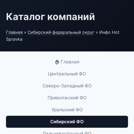
Каталог компаний
Главная
»
Сибирский федеральный округ
» Инфо Hot
Spravka
🏠 Главная
Центральный ФО
Северо-Западный ФО
Приволжский ФО
Уральский ФО
Сибирский ФО
Дальневосточный ФО