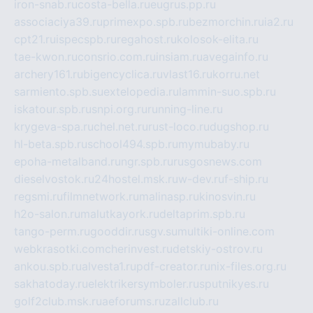
iron-snab.ru
costa-bella.ru
eugrus.pp.ru
associaciya39.ru
primexpo.spb.ru
bezmorchin.ru
ia2.ru
cpt21.ru
ispecspb.ru
regahost.ru
kolosok-elita.ru
tae-kwon.ru
consrio.com.ru
insiam.ru
avegainfo.ru
archery161.ru
bigencyclica.ru
vlast16.ru
korru.net
sarmiento.spb.su
extelopedia.ru
lammin-suo.spb.ru
iskatour.spb.ru
snpi.org.ru
running-line.ru
krygeva-spa.ru
chel.net.ru
rust-loco.ru
dugshop.ru
hl-beta.spb.ru
school494.spb.ru
mymubaby.ru
epoha-metalband.ru
ngr.spb.ru
rusgosnews.com
dieselvostok.ru
24hostel.msk.ru
w-dev.ru
f-ship.ru
regsmi.ru
filmnetwork.ru
malinasp.ru
kinosvin.ru
h2o-salon.ru
malutkayork.ru
deltaprim.spb.ru
tango-perm.ru
gooddir.ru
sgv.su
multiki-online.com
webkrasotki.com
cherinvest.ru
detskiy-ostrov.ru
ankou.spb.ru
alvesta1.ru
pdf-creator.ru
nix-files.org.ru
sakhatoday.ru
elektrikersymboler.ru
sputnikyes.ru
golf2club.msk.ru
aeforums.ru
zallclub.ru