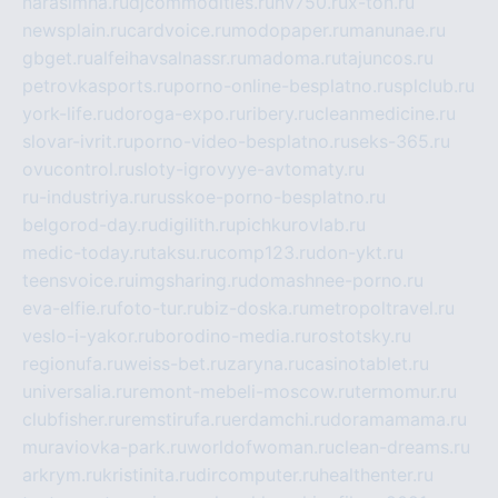
narasimha.ru
djcommodities.ru
nv750.ru
x-ton.ru
newsplain.ru
cardvoice.ru
modopaper.ru
manunae.ru
gbget.ru
alfeihavsalnassr.ru
madoma.ru
tajuncos.ru
petrovkasports.ru
porno-online-besplatno.ru
splclub.ru
york-life.ru
doroga-expo.ru
ribery.ru
cleanmedicine.ru
slovar-ivrit.ru
porno-video-besplatno.ru
seks-365.ru
ovucontrol.ru
sloty-igrovyye-avtomaty.ru
ru-industriya.ru
russkoe-porno-besplatno.ru
belgorod-day.ru
digilith.ru
pichkurovlab.ru
medic-today.ru
taksu.ru
comp123.ru
don-ykt.ru
teensvoice.ru
imgsharing.ru
domashnee-porno.ru
eva-elfie.ru
foto-tur.ru
biz-doska.ru
metropoltravel.ru
veslo-i-yakor.ru
borodino-media.ru
rostotsky.ru
regionufa.ru
weiss-bet.ru
zaryna.ru
casinotablet.ru
universalia.ru
remont-mebeli-moscow.ru
termomur.ru
clubfisher.ru
remstirufa.ru
erdamchi.ru
doramamama.ru
muraviovka-park.ru
worldofwoman.ru
clean-dreams.ru
arkrym.ru
kristinita.ru
dircomputer.ru
healthenter.ru