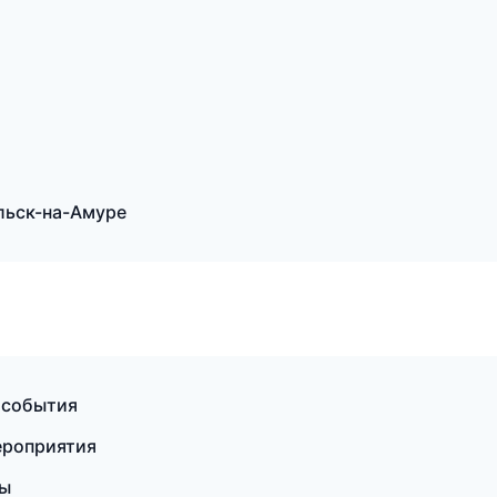
льск-на-Амуре
и события
ероприятия
бы