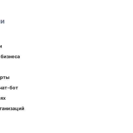
ми
и
 бизнеса
арты
чат-бот
иях
ганизаций