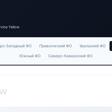
vice Yellow
ро-Западный ФО
Приволжский ФО
Уральский ФО
Южный ФО
Северо-Кавказский ФО
ow