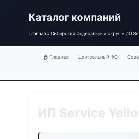
Каталог компаний
Главная
»
Сибирский федеральный округ
» ИП Ser
🏠 Главная
Центральный ФО
Севе
ИП Service Yell