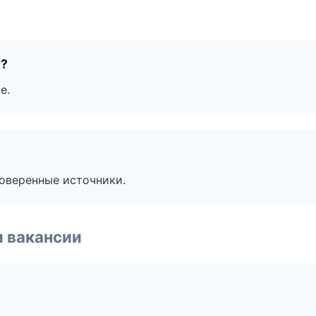
е?
е.
роверенные источники.
и вакансии