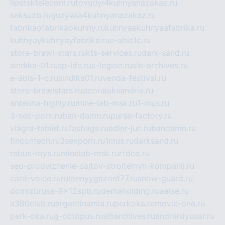
lipetsktelecom.ru
tovudyi4kuhnyanazakaz.ru
seksuzb.ru
guzywia4kuhnyanazakaz.ru
fabrikaofabrikaokuhny.ru
kuhnyaekuhnyaafabrika.ru
kuhnyaykuhnyayfabrika.ru
e-abis1c.ru
store-brawl-stars.ru
kts-services.ru
dark-sand.ru
sindika-01.ru
sp-life.ru
x-legion.ru
sib-archives.ru
e-abis-1-c.ru
sindika01.ru
venda-festival.ru
store-brawlstars.ru
dooraleksandria.ru
antenna-highly.ru
mine-lab-msk.ru
1-mus.ru
3-sex-porn.ru
ban-damn.ru
purse-factory.ru
viagra-tablet.ru
fasbags.ru
adler-jun.ru
bandamn.ru
fincontech.ru
3sexporn.ru
1mus.ru
darksand.ru
rebus-toys.ru
minelab-msk.ru
rtdco.ru
seo-prodvizhenie-sajtov-stroitelnyh-kompanij.ru
card-voice.ru
rulonnyygazon177.ru
snow-guard.ru
domizbrusa-9x12spb.ru
demaholding.ru
aalse.ru
a380club.ru
argentinamia.ru
perkoka.ru
movie-one.ru
perk-oka.ru
g-octopus.ru
sibarchives.ru
andreislyusar.ru