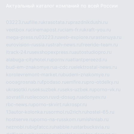
Актуальный каталог компаний по всей России
03223.ru
ufille.ru
krasotata.ru
prazdnikdushi.ru
veetbox.ru
cinemapost.ru
ciam-fr.ru
kraft-you.ru
mega-press.ru
03223.ru
web-explore.ru
rastenuya.ru
eurovision-russia.ru
strah-news.ru
freeride-team.ru
itrack-24.ru
sexshopexpress.ru
autostudiopro.ru
alabuga-cityhotel.ru
pornv.ru
atlantpereezd.ru
bud-em-znakomye.ru
a-cdc.ru
elektrostal-news.ru
korolevremont-market.ru
budem-znakomye.ru
oooagrosnab.ru
fpodaso.ru
emfire.ru
pro-otdelky.ru
ukrasotki.ru
seksuzbek.ru
seks-uzbek.ru
porno-vk.ru
sovratili.ru
olecoon.ru
vd-dosug.ru
adonyev.ru
rbc-news.ru
porno-skvirt.ru
krospr.ru
13autor-kolonka.ru
sormol.ru
2rich.ru
hostel-65.ru
hostserve.ru
porno-na-russkom.ru
mishinlab.ru
neznobi.ru
bigfatcc.ru
habble.ru
starbucksvia.ru