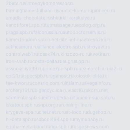
2bets.ru
vintovoykompressor.ru
birminghamvsfulham.ru
sarmat-komp.ru
pioneeri.ru
amadis-chocolate.ru
shkurki-karakulya.ru
kanotiforet.spb.ru
tutmassage.ru
ecolog.org.ru
praga.spb.ru
falcorussia.ru
autodoctorservis.ru
kamertondom.spb.ru
net-life.net.ru
avto-vozim.ru
sakhcamera.ru
alliance-electro.spb.ru
stroyavt.ru
controlweb1.ru
tdsak74.ru
kinzozo-ru.ru
kvotka.ru
iron-snab.ru
costa-bella.ru
eugrus.pp.ru
associaciya39.ru
primexpo.spb.ru
bezmorchin.ru
ia2.ru
cpt21.ru
ispecspb.ru
regahost.ru
kolosok-elita.ru
tae-kwon.ru
consrio.com.ru
insiam.ru
avegainfo.ru
archery161.ru
bigencyclica.ru
vlast16.ru
korru.net
sarmiento.spb.su
extelopedia.ru
lammin-suo.spb.ru
iskatour.spb.ru
snpi.org.ru
running-line.ru
krygeva-spa.ru
chel.net.ru
rust-loco.ru
dugshop.ru
hl-beta.spb.ru
school494.spb.ru
mymubaby.ru
epoha-metalband.ru
ngr.spb.ru
rusgosnews.com