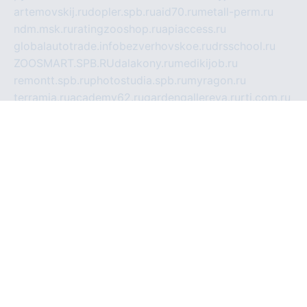
artemovskij.ru
dopler.spb.ru
aid70.ru
metall-perm.ru
ndm.msk.ru
ratingzooshop.ru
apiaccess.ru
globalautotrade.info
bezverhovskoe.ru
drsschool.ru
ZOOSMART.SPB.RU
dalakony.ru
medikijob.ru
remontt.spb.ru
photostudia.spb.ru
myragon.ru
terramia.ru
academy62.ru
gardengallereya.ru
rti.com.ru
artem-news.ru
biserinca.ru
krasnodarkurort.com
imshowtv.ru
mebel-v-tule.ru
mobtopik.ru
pcsecurity.net.ru
tool-sib.ru
multimetrunit.ru
sp-tour.ru
fan-cs.ru
santeh-russia.ru
symbian9.net.ru
DSHAIR.RU
tmmotors.spb.ru
xjocuricopii.com
musavtomat.msk.ru
obustrojdom.ru
sovetcik.ru
ybaranovskaya.ru
ppknews.ru
cult-alshei.ru
JAPANRUSSIA.RU
proekciyamebel.ru
imper-finans.ru
rim.org.ru
glamourai.ru
brassminus.ru
zabor-pro.ru
ftn.pp.ru
dorogoe58.ru
laimengpacker.ru
kuzova-zapchasti.ru
sageerp.ru
taxodrom.ru
dsrazvitie.ru
hardcity.net.ru
ratinghomegames.ru
topservice25.ru
gubernyan.ru