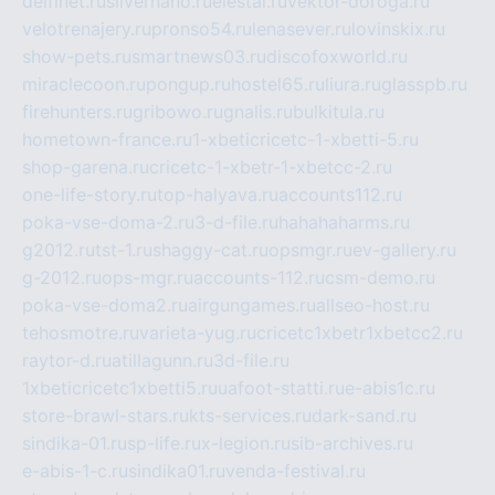
delfinet.ru
silvernano.ru
elestal.ru
vektor-doroga.ru
velotrenajery.ru
pronso54.ru
lenasever.ru
lovinskix.ru
show-pets.ru
smartnews03.ru
discofoxworld.ru
miraclecoon.ru
pongup.ru
hostel65.ru
liura.ru
glasspb.ru
firehunters.ru
gribowo.ru
gnalis.ru
bulkitula.ru
hometown-france.ru
1-xbeticricetc-1-xbetti-5.ru
shop-garena.ru
cricetc-1-xbetr-1-xbetcc-2.ru
one-life-story.ru
top-halyava.ru
accounts112.ru
poka-vse-doma-2.ru
3-d-file.ru
hahahaharms.ru
g2012.ru
tst-1.ru
shaggy-cat.ru
opsmgr.ru
ev-gallery.ru
g-2012.ru
ops-mgr.ru
accounts-112.ru
csm-demo.ru
poka-vse-doma2.ru
airgungames.ru
allseo-host.ru
tehosmotre.ru
varieta-yug.ru
cricetc1xbetr1xbetcc2.ru
raytor-d.ru
atillagunn.ru
3d-file.ru
1xbeticricetc1xbetti5.ru
uafoot-statti.ru
e-abis1c.ru
store-brawl-stars.ru
kts-services.ru
dark-sand.ru
sindika-01.ru
sp-life.ru
x-legion.ru
sib-archives.ru
e-abis-1-c.ru
sindika01.ru
venda-festival.ru