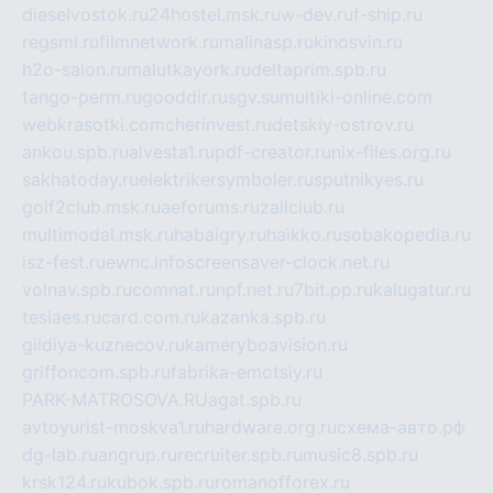
dieselvostok.ru
24hostel.msk.ru
w-dev.ru
f-ship.ru
regsmi.ru
filmnetwork.ru
malinasp.ru
kinosvin.ru
h2o-salon.ru
malutkayork.ru
deltaprim.spb.ru
tango-perm.ru
gooddir.ru
sgv.su
multiki-online.com
webkrasotki.com
cherinvest.ru
detskiy-ostrov.ru
ankou.spb.ru
alvesta1.ru
pdf-creator.ru
nix-files.org.ru
sakhatoday.ru
elektrikersymboler.ru
sputnikyes.ru
golf2club.msk.ru
aeforums.ru
zallclub.ru
multimodal.msk.ru
habaigry.ru
haikko.ru
sobakopedia.ru
isz-fest.ru
ewnc.info
screensaver-clock.net.ru
volnav.spb.ru
comnat.ru
npf.net.ru
7bit.pp.ru
kalugatur.ru
tesiaes.ru
card.com.ru
kazanka.spb.ru
gildiya-kuznecov.ru
kameryboavision.ru
griffoncom.spb.ru
fabrika-emotsiy.ru
PARK-MATROSOVA.RU
agat.spb.ru
avtoyurist-moskva1.ru
hardware.org.ru
схема-авто.рф
dg-lab.ru
angrup.ru
recruiter.spb.ru
music8.spb.ru
krsk124.ru
kubok.spb.ru
romanofforex.ru