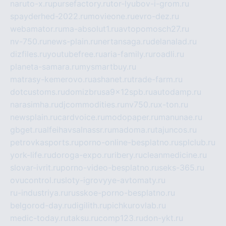
naruto-x.ru
pursefactory.ru
tor-lyubov-i-grom.ru
spayderhed-2022.ru
movieone.ru
evro-dez.ru
webamator.ru
ma-absolut1.ru
avtopomosch27.ru
nv-750.ru
news-plain.ru
nertansaga.ru
delanalad.ru
dizfiles.ru
youtubefree.ru
aria-family.ru
roadli.ru
planeta-samara.ru
mysmartbuy.ru
matrasy-kemerovo.ru
ashanet.ru
trade-farm.ru
dotcustoms.ru
domizbrusa9x12spb.ru
autodamp.ru
narasimha.ru
djcommodities.ru
nv750.ru
x-ton.ru
newsplain.ru
cardvoice.ru
modopaper.ru
manunae.ru
gbget.ru
alfeihavsalnassr.ru
madoma.ru
tajuncos.ru
petrovkasports.ru
porno-online-besplatno.ru
splclub.ru
york-life.ru
doroga-expo.ru
ribery.ru
cleanmedicine.ru
slovar-ivrit.ru
porno-video-besplatno.ru
seks-365.ru
ovucontrol.ru
sloty-igrovyye-avtomaty.ru
ru-industriya.ru
russkoe-porno-besplatno.ru
belgorod-day.ru
digilith.ru
pichkurovlab.ru
medic-today.ru
taksu.ru
comp123.ru
don-ykt.ru