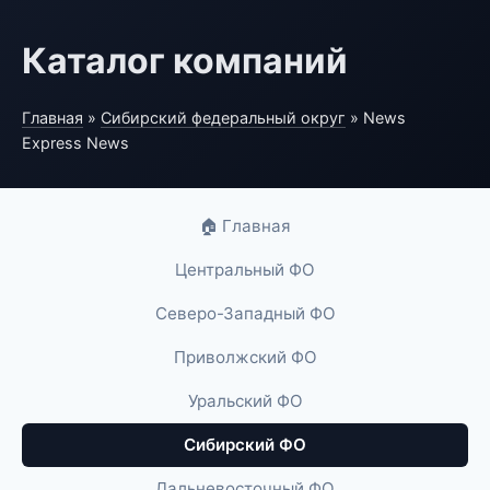
Каталог компаний
Главная
»
Сибирский федеральный округ
» News
Express News
🏠 Главная
Центральный ФО
Северо-Западный ФО
Приволжский ФО
Уральский ФО
Сибирский ФО
Дальневосточный ФО