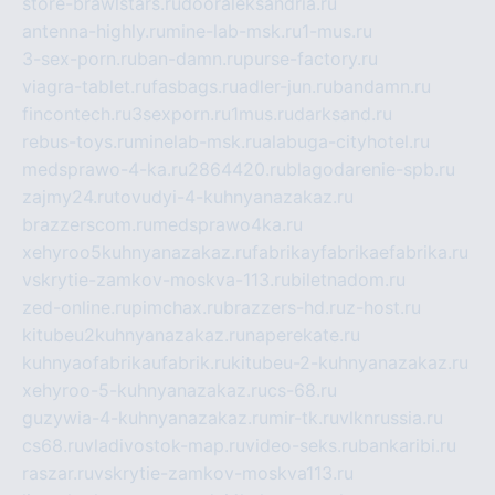
store-brawlstars.ru
dooraleksandria.ru
antenna-highly.ru
mine-lab-msk.ru
1-mus.ru
3-sex-porn.ru
ban-damn.ru
purse-factory.ru
viagra-tablet.ru
fasbags.ru
adler-jun.ru
bandamn.ru
fincontech.ru
3sexporn.ru
1mus.ru
darksand.ru
rebus-toys.ru
minelab-msk.ru
alabuga-cityhotel.ru
medsprawo-4-ka.ru
2864420.ru
blagodarenie-spb.ru
zajmy24.ru
tovudyi-4-kuhnyanazakaz.ru
brazzerscom.ru
medsprawo4ka.ru
xehyroo5kuhnyanazakaz.ru
fabrikayfabrikaefabrika.ru
vskrytie-zamkov-moskva-113.ru
biletnadom.ru
zed-online.ru
pimchax.ru
brazzers-hd.ru
z-host.ru
kitubeu2kuhnyanazakaz.ru
naperekate.ru
kuhnyaofabrikaufabrik.ru
kitubeu-2-kuhnyanazakaz.ru
xehyroo-5-kuhnyanazakaz.ru
cs-68.ru
guzywia-4-kuhnyanazakaz.ru
mir-tk.ru
vlknrussia.ru
cs68.ru
vladivostok-map.ru
video-seks.ru
bankaribi.ru
raszar.ru
vskrytie-zamkov-moskva113.ru