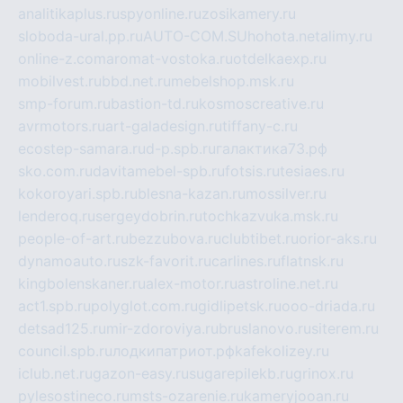
analitikaplus.ru
spyonline.ru
zosikamery.ru
sloboda-ural.pp.ru
AUTO-COM.SU
hohota.net
alimy.ru
online-z.com
aromat-vostoka.ru
otdelkaexp.ru
mobilvest.ru
bbd.net.ru
mebelshop.msk.ru
smp-forum.ru
bastion-td.ru
kosmoscreative.ru
avrmotors.ru
art-galadesign.ru
tiffany-c.ru
ecostep-samara.ru
d-p.spb.ru
галактика73.рф
sko.com.ru
davitamebel-spb.ru
fotsis.ru
tesiaes.ru
kokoroyari.spb.ru
blesna-kazan.ru
mossilver.ru
lenderoq.ru
sergeydobrin.ru
tochkazvuka.msk.ru
people-of-art.ru
bezzubova.ru
clubtibet.ru
orior-aks.ru
dynamoauto.ru
szk-favorit.ru
carlines.ru
flatnsk.ru
kingbolenskaner.ru
alex-motor.ru
astroline.net.ru
act1.spb.ru
polyglot.com.ru
gidlipetsk.ru
ooo-driada.ru
detsad125.ru
mir-zdoroviya.ru
bruslanovo.ru
siterem.ru
council.spb.ru
лодкипатриот.рф
kafekolizey.ru
iclub.net.ru
gazon-easy.ru
sugarepilekb.ru
grinox.ru
pylesostineco.ru
msts-ozarenie.ru
kameryjooan.ru