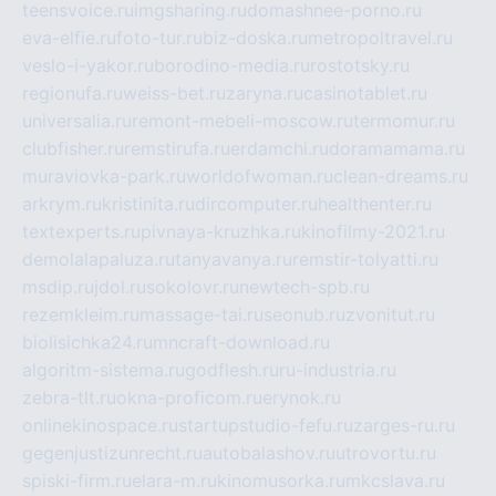
teensvoice.ru
imgsharing.ru
domashnee-porno.ru
eva-elfie.ru
foto-tur.ru
biz-doska.ru
metropoltravel.ru
veslo-i-yakor.ru
borodino-media.ru
rostotsky.ru
regionufa.ru
weiss-bet.ru
zaryna.ru
casinotablet.ru
universalia.ru
remont-mebeli-moscow.ru
termomur.ru
clubfisher.ru
remstirufa.ru
erdamchi.ru
doramamama.ru
muraviovka-park.ru
worldofwoman.ru
clean-dreams.ru
arkrym.ru
kristinita.ru
dircomputer.ru
healthenter.ru
textexperts.ru
pivnaya-kruzhka.ru
kinofilmy-2021.ru
demolalapaluza.ru
tanyavanya.ru
remstir-tolyatti.ru
msdip.ru
jdol.ru
sokolovr.ru
newtech-spb.ru
rezemkleim.ru
massage-tai.ru
seonub.ru
zvonitut.ru
biolisichka24.ru
mncraft-download.ru
algoritm-sistema.ru
godflesh.ru
ru-industria.ru
zebra-tlt.ru
okna-proficom.ru
erynok.ru
onlinekinospace.ru
startupstudio-fefu.ru
zarges-ru.ru
gegenjustizunrecht.ru
autobalashov.ru
utrovortu.ru
spiski-firm.ru
elara-m.ru
kinomusorka.ru
mkcslava.ru