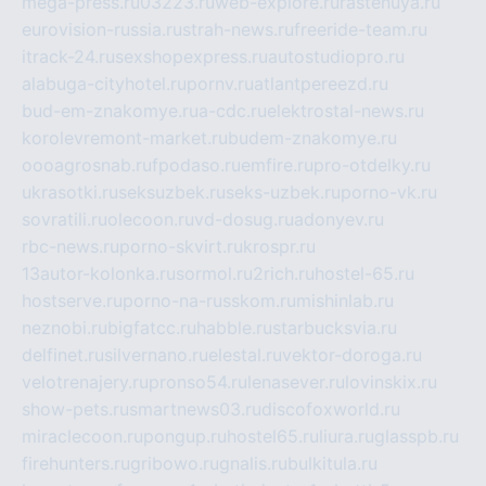
mega-press.ru
03223.ru
web-explore.ru
rastenuya.ru
eurovision-russia.ru
strah-news.ru
freeride-team.ru
itrack-24.ru
sexshopexpress.ru
autostudiopro.ru
alabuga-cityhotel.ru
pornv.ru
atlantpereezd.ru
bud-em-znakomye.ru
a-cdc.ru
elektrostal-news.ru
korolevremont-market.ru
budem-znakomye.ru
oooagrosnab.ru
fpodaso.ru
emfire.ru
pro-otdelky.ru
ukrasotki.ru
seksuzbek.ru
seks-uzbek.ru
porno-vk.ru
sovratili.ru
olecoon.ru
vd-dosug.ru
adonyev.ru
rbc-news.ru
porno-skvirt.ru
krospr.ru
13autor-kolonka.ru
sormol.ru
2rich.ru
hostel-65.ru
hostserve.ru
porno-na-russkom.ru
mishinlab.ru
neznobi.ru
bigfatcc.ru
habble.ru
starbucksvia.ru
delfinet.ru
silvernano.ru
elestal.ru
vektor-doroga.ru
velotrenajery.ru
pronso54.ru
lenasever.ru
lovinskix.ru
show-pets.ru
smartnews03.ru
discofoxworld.ru
miraclecoon.ru
pongup.ru
hostel65.ru
liura.ru
glasspb.ru
firehunters.ru
gribowo.ru
gnalis.ru
bulkitula.ru