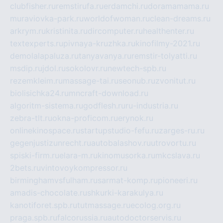
clubfisher.ru
remstirufa.ru
erdamchi.ru
doramamama.ru
muraviovka-park.ru
worldofwoman.ru
clean-dreams.ru
arkrym.ru
kristinita.ru
dircomputer.ru
healthenter.ru
textexperts.ru
pivnaya-kruzhka.ru
kinofilmy-2021.ru
demolalapaluza.ru
tanyavanya.ru
remstir-tolyatti.ru
msdip.ru
jdol.ru
sokolovr.ru
newtech-spb.ru
rezemkleim.ru
massage-tai.ru
seonub.ru
zvonitut.ru
biolisichka24.ru
mncraft-download.ru
algoritm-sistema.ru
godflesh.ru
ru-industria.ru
zebra-tlt.ru
okna-proficom.ru
erynok.ru
onlinekinospace.ru
startupstudio-fefu.ru
zarges-ru.ru
gegenjustizunrecht.ru
autobalashov.ru
utrovortu.ru
spiski-firm.ru
elara-m.ru
kinomusorka.ru
mkcslava.ru
2bets.ru
vintovoykompressor.ru
birminghamvsfulham.ru
sarmat-komp.ru
pioneeri.ru
amadis-chocolate.ru
shkurki-karakulya.ru
kanotiforet.spb.ru
tutmassage.ru
ecolog.org.ru
praga.spb.ru
falcorussia.ru
autodoctorservis.ru