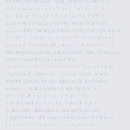
hometown-france.ru
1-xbeticricetc-1-xbetti-5.ru
shop-garena.ru
cricetc-1-xbetr-1-xbetcc-2.ru
one-life-story.ru
top-halyava.ru
accounts112.ru
poka-vse-doma-2.ru
3-d-file.ru
hahahaharms.ru
g2012.ru
tst-1.ru
shaggy-cat.ru
opsmgr.ru
ev-gallery.ru
g-2012.ru
ops-mgr.ru
accounts-112.ru
csm-demo.ru
poka-vse-doma2.ru
airgungames.ru
allseo-host.ru
tehosmotre.ru
varieta-yug.ru
cricetc1xbetr1xbetcc2.ru
raytor-d.ru
atillagunn.ru
3d-file.ru
1xbeticricetc1xbetti5.ru
uafoot-statti.ru
e-abis1c.ru
store-brawl-stars.ru
kts-services.ru
dark-sand.ru
sindika-01.ru
sp-life.ru
x-legion.ru
sib-archives.ru
e-abis-1-c.ru
sindika01.ru
venda-festival.ru
store-brawlstars.ru
dooraleksandria.ru
antenna-highly.ru
mine-lab-msk.ru
1-mus.ru
3-sex-porn.ru
ban-damn.ru
purse-factory.ru
viagra-tablet.ru
fasbags.ru
adler-jun.ru
bandamn.ru
fincontech.ru
3sexporn.ru
1mus.ru
darksand.ru