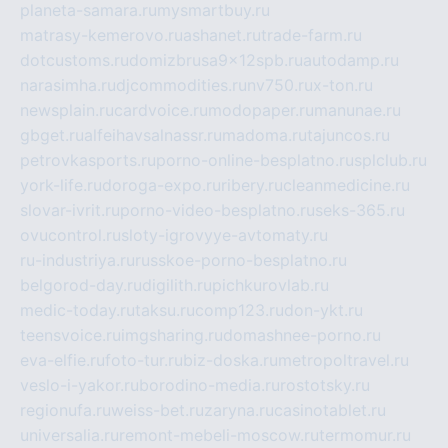
planeta-samara.ru
mysmartbuy.ru
matrasy-kemerovo.ru
ashanet.ru
trade-farm.ru
dotcustoms.ru
domizbrusa9x12spb.ru
autodamp.ru
narasimha.ru
djcommodities.ru
nv750.ru
x-ton.ru
newsplain.ru
cardvoice.ru
modopaper.ru
manunae.ru
gbget.ru
alfeihavsalnassr.ru
madoma.ru
tajuncos.ru
petrovkasports.ru
porno-online-besplatno.ru
splclub.ru
york-life.ru
doroga-expo.ru
ribery.ru
cleanmedicine.ru
slovar-ivrit.ru
porno-video-besplatno.ru
seks-365.ru
ovucontrol.ru
sloty-igrovyye-avtomaty.ru
ru-industriya.ru
russkoe-porno-besplatno.ru
belgorod-day.ru
digilith.ru
pichkurovlab.ru
medic-today.ru
taksu.ru
comp123.ru
don-ykt.ru
teensvoice.ru
imgsharing.ru
domashnee-porno.ru
eva-elfie.ru
foto-tur.ru
biz-doska.ru
metropoltravel.ru
veslo-i-yakor.ru
borodino-media.ru
rostotsky.ru
regionufa.ru
weiss-bet.ru
zaryna.ru
casinotablet.ru
universalia.ru
remont-mebeli-moscow.ru
termomur.ru