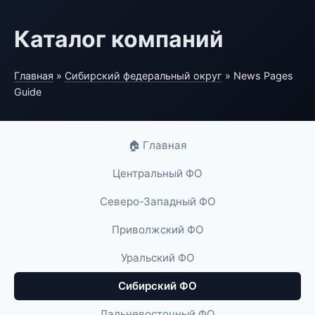
Каталог компаний
Главная
»
Сибирский федеральный округ
» News Pages
Guide
🏠 Главная
Центральный ФО
Северо-Западный ФО
Приволжский ФО
Уральский ФО
Сибирский ФО
Дальневосточный ФО