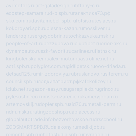
avrmotors.ru
art-galadesign.ru
tiffany-c.ru
ecostep-samara.ru
d-p.spb.ru
галактика73.рф
sko.com.ru
davitamebel-spb.ru
fotsis.ru
tesiaes.ru
kokoroyari.spb.ru
blesna-kazan.ru
mossilver.ru
lenderoq.ru
sergeydobrin.ru
tochkazvuka.msk.ru
people-of-art.ru
bezzubova.ru
clubtibet.ru
orior-aks.ru
dynamoauto.ru
szk-favorit.ru
carlines.ru
flatnsk.ru
kingbolenskaner.ru
alex-motor.ru
astroline.net.ru
act1.spb.ru
polyglot.com.ru
gidlipetsk.ru
ooo-driada.ru
detsad125.ru
mir-zdoroviya.ru
bruslanovo.ru
siterem.ru
council.spb.ru
лодкипатриот.рф
kafekolizey.ru
iclub.net.ru
gazon-easy.ru
sugarepilekb.ru
grinox.ru
pylesostineco.ru
msts-ozarenie.ru
kameryjooan.ru
artemovskij.ru
dopler.spb.ru
aid70.ru
metall-perm.ru
ndm.msk.ru
ratingzooshop.ru
apiaccess.ru
globalautotrade.info
bezverhovskoe.ru
drsschool.ru
ZOOSMART.SPB.RU
dalakony.ru
medikijob.ru
remontt.spb.ru
photostudia.spb.ru
myragon.ru