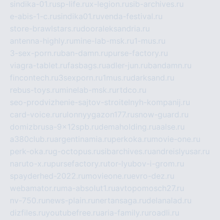
sindika-01.ru
sp-life.ru
x-legion.ru
sib-archives.ru
e-abis-1-c.ru
sindika01.ru
venda-festival.ru
store-brawlstars.ru
dooraleksandria.ru
antenna-highly.ru
mine-lab-msk.ru
1-mus.ru
3-sex-porn.ru
ban-damn.ru
purse-factory.ru
viagra-tablet.ru
fasbags.ru
adler-jun.ru
bandamn.ru
fincontech.ru
3sexporn.ru
1mus.ru
darksand.ru
rebus-toys.ru
minelab-msk.ru
rtdco.ru
seo-prodvizhenie-sajtov-stroitelnyh-kompanij.ru
card-voice.ru
rulonnyygazon177.ru
snow-guard.ru
domizbrusa-9x12spb.ru
demaholding.ru
aalse.ru
a380club.ru
argentinamia.ru
perkoka.ru
movie-one.ru
perk-oka.ru
g-octopus.ru
sibarchives.ru
andreislyusar.ru
naruto-x.ru
pursefactory.ru
tor-lyubov-i-grom.ru
spayderhed-2022.ru
movieone.ru
evro-dez.ru
webamator.ru
ma-absolut1.ru
avtopomosch27.ru
nv-750.ru
news-plain.ru
nertansaga.ru
delanalad.ru
dizfiles.ru
youtubefree.ru
aria-family.ru
roadli.ru