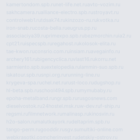
kamertondom.spb.ru
net-life.net.ru
avto-vozim.ru
sakhcamera.ru
alliance-electro.spb.ru
stroyavt.ru
controlweb1.ru
tdsak74.ru
kinzozo-ru.ru
kvotka.ru
iron-snab.ru
costa-bella.ru
eugrus.pp.ru
associaciya39.ru
primexpo.spb.ru
bezmorchin.ru
ia2.ru
cpt21.ru
ispecspb.ru
regahost.ru
kolosok-elita.ru
tae-kwon.ru
consrio.com.ru
insiam.ru
avegainfo.ru
archery161.ru
bigencyclica.ru
vlast16.ru
korru.net
sarmiento.spb.su
extelopedia.ru
lammin-suo.spb.ru
iskatour.spb.ru
snpi.org.ru
running-line.ru
krygeva-spa.ru
chel.net.ru
rust-loco.ru
dugshop.ru
hl-beta.spb.ru
school494.spb.ru
mymubaby.ru
epoha-metalband.ru
ngr.spb.ru
rusgosnews.com
dieselvostok.ru
24hostel.msk.ru
w-dev.ru
f-ship.ru
regsmi.ru
filmnetwork.ru
malinasp.ru
kinosvin.ru
h2o-salon.ru
malutkayork.ru
deltaprim.spb.ru
tango-perm.ru
gooddir.ru
sgv.su
multiki-online.com
webkrasotki.com
cherinvest.ru
detskiy-ostrov.ru