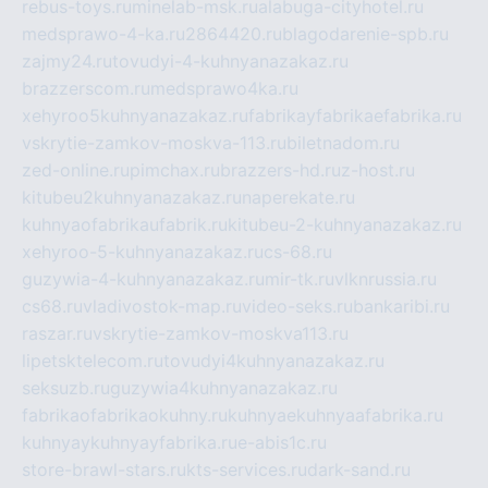
rebus-toys.ru
minelab-msk.ru
alabuga-cityhotel.ru
medsprawo-4-ka.ru
2864420.ru
blagodarenie-spb.ru
zajmy24.ru
tovudyi-4-kuhnyanazakaz.ru
brazzerscom.ru
medsprawo4ka.ru
xehyroo5kuhnyanazakaz.ru
fabrikayfabrikaefabrika.ru
vskrytie-zamkov-moskva-113.ru
biletnadom.ru
zed-online.ru
pimchax.ru
brazzers-hd.ru
z-host.ru
kitubeu2kuhnyanazakaz.ru
naperekate.ru
kuhnyaofabrikaufabrik.ru
kitubeu-2-kuhnyanazakaz.ru
xehyroo-5-kuhnyanazakaz.ru
cs-68.ru
guzywia-4-kuhnyanazakaz.ru
mir-tk.ru
vlknrussia.ru
cs68.ru
vladivostok-map.ru
video-seks.ru
bankaribi.ru
raszar.ru
vskrytie-zamkov-moskva113.ru
lipetsktelecom.ru
tovudyi4kuhnyanazakaz.ru
seksuzb.ru
guzywia4kuhnyanazakaz.ru
fabrikaofabrikaokuhny.ru
kuhnyaekuhnyaafabrika.ru
kuhnyaykuhnyayfabrika.ru
e-abis1c.ru
store-brawl-stars.ru
kts-services.ru
dark-sand.ru