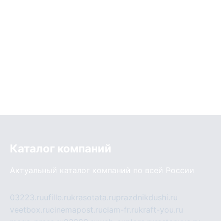
Каталог компаний
Актуальный каталог компаний по всей России
03223.ru
ufille.ru
krasotata.ru
prazdnikdushi.ru
veetbox.ru
cinemapost.ru
ciam-fr.ru
kraft-you.ru