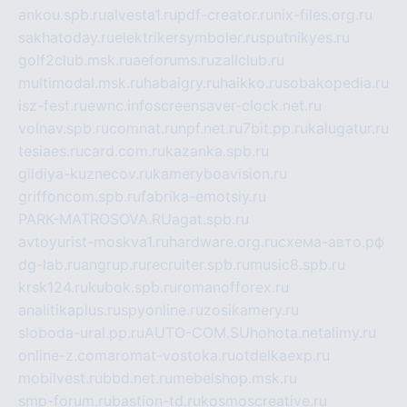
ankou.spb.ru
alvesta1.ru
pdf-creator.ru
nix-files.org.ru
sakhatoday.ru
elektrikersymboler.ru
sputnikyes.ru
golf2club.msk.ru
aeforums.ru
zallclub.ru
multimodal.msk.ru
habaigry.ru
haikko.ru
sobakopedia.ru
isz-fest.ru
ewnc.info
screensaver-clock.net.ru
volnav.spb.ru
comnat.ru
npf.net.ru
7bit.pp.ru
kalugatur.ru
tesiaes.ru
card.com.ru
kazanka.spb.ru
gildiya-kuznecov.ru
kameryboavision.ru
griffoncom.spb.ru
fabrika-emotsiy.ru
PARK-MATROSOVA.RU
agat.spb.ru
avtoyurist-moskva1.ru
hardware.org.ru
схема-авто.рф
dg-lab.ru
angrup.ru
recruiter.spb.ru
music8.spb.ru
krsk124.ru
kubok.spb.ru
romanofforex.ru
analitikaplus.ru
spyonline.ru
zosikamery.ru
sloboda-ural.pp.ru
AUTO-COM.SU
hohota.net
alimy.ru
online-z.com
aromat-vostoka.ru
otdelkaexp.ru
mobilvest.ru
bbd.net.ru
mebelshop.msk.ru
smp-forum.ru
bastion-td.ru
kosmoscreative.ru