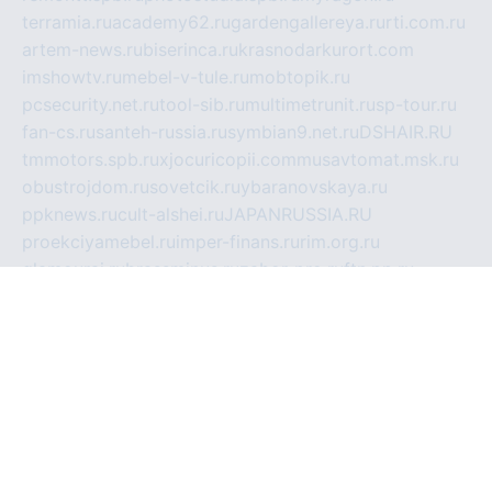
terramia.ru
academy62.ru
gardengallereya.ru
rti.com.ru
artem-news.ru
biserinca.ru
krasnodarkurort.com
imshowtv.ru
mebel-v-tule.ru
mobtopik.ru
pcsecurity.net.ru
tool-sib.ru
multimetrunit.ru
sp-tour.ru
fan-cs.ru
santeh-russia.ru
symbian9.net.ru
DSHAIR.RU
tmmotors.spb.ru
xjocuricopii.com
musavtomat.msk.ru
obustrojdom.ru
sovetcik.ru
ybaranovskaya.ru
ppknews.ru
cult-alshei.ru
JAPANRUSSIA.RU
proekciyamebel.ru
imper-finans.ru
rim.org.ru
glamourai.ru
brassminus.ru
zabor-pro.ru
ftn.pp.ru
dorogoe58.ru
laimengpacker.ru
kuzova-zapchasti.ru
sageerp.ru
taxodrom.ru
dsrazvitie.ru
hardcity.net.ru
ratinghomegames.ru
topservice25.ru
gubernyan.ru
gtglasslined.ru
ii4.ru
tssport.spb.ru
andorra24.com
blackwallstreet.ru
oboimos.ru
optim-doors.com.ru
ikuch.ru
nycr.org.ru
npa21.ru
vremya-ch.spb.ru
desert000.ru
ivtorgi.ru
ifiori.ru
catalog-statei.ru
dcv.org.ru
spetsmaster174.ru
ipkameryhiseeu.ru