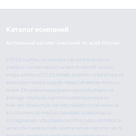
Каталог компаний
Актуальный каталог компаний по всей России
03223.ru
ufille.ru
krasotata.ru
prazdnikdushi.ru
veetbox.ru
cinemapost.ru
ciam-fr.ru
kraft-you.ru
mega-press.ru
03223.ru
web-explore.ru
rastenuya.ru
eurovision-russia.ru
strah-news.ru
freeride-team.ru
itrack-24.ru
sexshopexpress.ru
autostudiopro.ru
alabuga-cityhotel.ru
pornv.ru
atlantpereezd.ru
bud-em-znakomye.ru
a-cdc.ru
elektrostal-news.ru
korolevremont-market.ru
budem-znakomye.ru
oooagrosnab.ru
fpodaso.ru
emfire.ru
pro-otdelky.ru
ukrasotki.ru
seksuzbek.ru
seks-uzbek.ru
porno-vk.ru
sovratili.ru
olecoon.ru
vd-dosug.ru
adonyev.ru