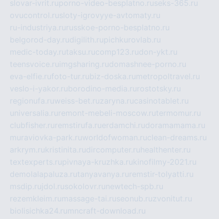
slovar-ivrit.ru
porno-video-besplatno.ru
seks-365.ru
ovucontrol.ru
sloty-igrovyye-avtomaty.ru
ru-industriya.ru
russkoe-porno-besplatno.ru
belgorod-day.ru
digilith.ru
pichkurovlab.ru
medic-today.ru
taksu.ru
comp123.ru
don-ykt.ru
teensvoice.ru
imgsharing.ru
domashnee-porno.ru
eva-elfie.ru
foto-tur.ru
biz-doska.ru
metropoltravel.ru
veslo-i-yakor.ru
borodino-media.ru
rostotsky.ru
regionufa.ru
weiss-bet.ru
zaryna.ru
casinotablet.ru
universalia.ru
remont-mebeli-moscow.ru
termomur.ru
clubfisher.ru
remstirufa.ru
erdamchi.ru
doramamama.ru
muraviovka-park.ru
worldofwoman.ru
clean-dreams.ru
arkrym.ru
kristinita.ru
dircomputer.ru
healthenter.ru
textexperts.ru
pivnaya-kruzhka.ru
kinofilmy-2021.ru
demolalapaluza.ru
tanyavanya.ru
remstir-tolyatti.ru
msdip.ru
jdol.ru
sokolovr.ru
newtech-spb.ru
rezemkleim.ru
massage-tai.ru
seonub.ru
zvonitut.ru
biolisichka24.ru
mncraft-download.ru