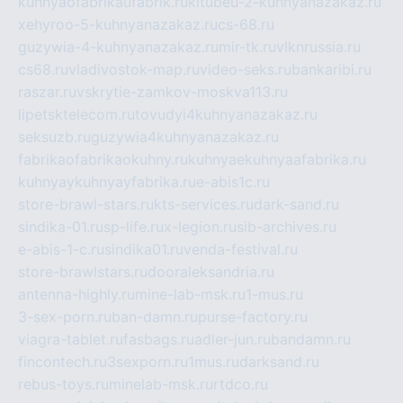
kuhnyaofabrikaufabrik.ru
kitubeu-2-kuhnyanazakaz.ru
xehyroo-5-kuhnyanazakaz.ru
cs-68.ru
guzywia-4-kuhnyanazakaz.ru
mir-tk.ru
vlknrussia.ru
cs68.ru
vladivostok-map.ru
video-seks.ru
bankaribi.ru
raszar.ru
vskrytie-zamkov-moskva113.ru
lipetsktelecom.ru
tovudyi4kuhnyanazakaz.ru
seksuzb.ru
guzywia4kuhnyanazakaz.ru
fabrikaofabrikaokuhny.ru
kuhnyaekuhnyaafabrika.ru
kuhnyaykuhnyayfabrika.ru
e-abis1c.ru
store-brawl-stars.ru
kts-services.ru
dark-sand.ru
sindika-01.ru
sp-life.ru
x-legion.ru
sib-archives.ru
e-abis-1-c.ru
sindika01.ru
venda-festival.ru
store-brawlstars.ru
dooraleksandria.ru
antenna-highly.ru
mine-lab-msk.ru
1-mus.ru
3-sex-porn.ru
ban-damn.ru
purse-factory.ru
viagra-tablet.ru
fasbags.ru
adler-jun.ru
bandamn.ru
fincontech.ru
3sexporn.ru
1mus.ru
darksand.ru
rebus-toys.ru
minelab-msk.ru
rtdco.ru