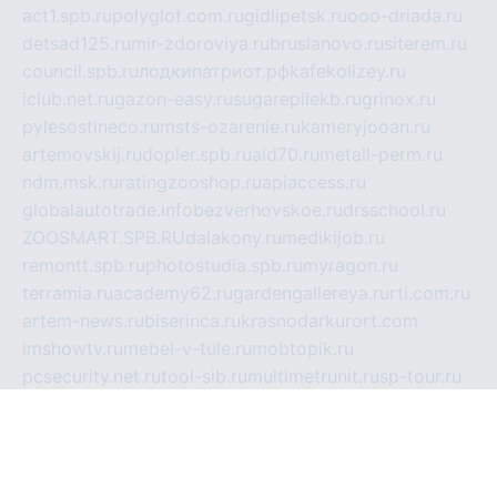
act1.spb.ru
polyglot.com.ru
gidlipetsk.ru
ooo-driada.ru
detsad125.ru
mir-zdoroviya.ru
bruslanovo.ru
siterem.ru
council.spb.ru
лодкипатриот.рф
kafekolizey.ru
iclub.net.ru
gazon-easy.ru
sugarepilekb.ru
grinox.ru
pylesostineco.ru
msts-ozarenie.ru
kameryjooan.ru
artemovskij.ru
dopler.spb.ru
aid70.ru
metall-perm.ru
ndm.msk.ru
ratingzooshop.ru
apiaccess.ru
globalautotrade.info
bezverhovskoe.ru
drsschool.ru
ZOOSMART.SPB.RU
dalakony.ru
medikijob.ru
remontt.spb.ru
photostudia.spb.ru
myragon.ru
terramia.ru
academy62.ru
gardengallereya.ru
rti.com.ru
artem-news.ru
biserinca.ru
krasnodarkurort.com
imshowtv.ru
mebel-v-tule.ru
mobtopik.ru
pcsecurity.net.ru
tool-sib.ru
multimetrunit.ru
sp-tour.ru
fan-cs.ru
santeh-russia.ru
symbian9.net.ru
DSHAIR.RU
tmmotors.spb.ru
xjocuricopii.com
musavtomat.msk.ru
obustrojdom.ru
sovetcik.ru
ybaranovskaya.ru
ppknews.ru
cult-alshei.ru
JAPANRUSSIA.RU