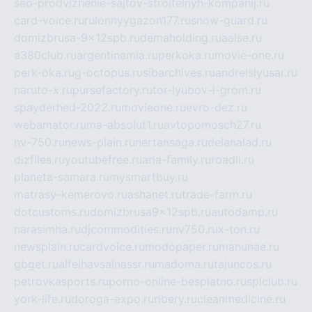
seo-prodvizhenie-sajtov-stroitelnyh-kompanij.ru
card-voice.ru
rulonnyygazon177.ru
snow-guard.ru
domizbrusa-9x12spb.ru
demaholding.ru
aalse.ru
a380club.ru
argentinamia.ru
perkoka.ru
movie-one.ru
perk-oka.ru
g-octopus.ru
sibarchives.ru
andreislyusar.ru
naruto-x.ru
pursefactory.ru
tor-lyubov-i-grom.ru
spayderhed-2022.ru
movieone.ru
evro-dez.ru
webamator.ru
ma-absolut1.ru
avtopomosch27.ru
nv-750.ru
news-plain.ru
nertansaga.ru
delanalad.ru
dizfiles.ru
youtubefree.ru
aria-family.ru
roadli.ru
planeta-samara.ru
mysmartbuy.ru
matrasy-kemerovo.ru
ashanet.ru
trade-farm.ru
dotcustoms.ru
domizbrusa9x12spb.ru
autodamp.ru
narasimha.ru
djcommodities.ru
nv750.ru
x-ton.ru
newsplain.ru
cardvoice.ru
modopaper.ru
manunae.ru
gbget.ru
alfeihavsalnassr.ru
madoma.ru
tajuncos.ru
petrovkasports.ru
porno-online-besplatno.ru
splclub.ru
york-life.ru
doroga-expo.ru
ribery.ru
cleanmedicine.ru