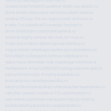
raytor-d.ru
atillagunn.ru
3d-file.ru
1xbeticricetc1xbetti5.ru
uafoot-statti.ru
e-abis1c.ru
store-brawl-stars.ru
kts-services.ru
dark-sand.ru
sindika-01.ru
sp-life.ru
x-legion.ru
sib-archives.ru
e-abis-1-c.ru
sindika01.ru
venda-festival.ru
store-brawlstars.ru
dooraleksandria.ru
antenna-highly.ru
mine-lab-msk.ru
1-mus.ru
3-sex-porn.ru
ban-damn.ru
purse-factory.ru
viagra-tablet.ru
fasbags.ru
adler-jun.ru
bandamn.ru
fincontech.ru
3sexporn.ru
1mus.ru
darksand.ru
rebus-toys.ru
minelab-msk.ru
alabuga-cityhotel.ru
medsprawo-4-ka.ru
2864420.ru
blagodarenie-spb.ru
zajmy24.ru
tovudyi-4-kuhnyanazakaz.ru
brazzerscom.ru
medsprawo4ka.ru
xehyroo5kuhnyanazakaz.ru
fabrikayfabrikaefabrika.ru
vskrytie-zamkov-moskva-113.ru
biletnadom.ru
zed-online.ru
pimchax.ru
brazzers-hd.ru
z-host.ru
kitubeu2kuhnyanazakaz.ru
naperekate.ru