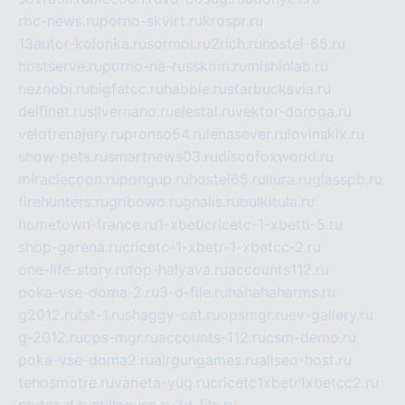
rbc-news.ru
porno-skvirt.ru
krospr.ru
13autor-kolonka.ru
sormol.ru
2rich.ru
hostel-65.ru
hostserve.ru
porno-na-russkom.ru
mishinlab.ru
neznobi.ru
bigfatcc.ru
habble.ru
starbucksvia.ru
delfinet.ru
silvernano.ru
elestal.ru
vektor-doroga.ru
velotrenajery.ru
pronso54.ru
lenasever.ru
lovinskix.ru
show-pets.ru
smartnews03.ru
discofoxworld.ru
miraclecoon.ru
pongup.ru
hostel65.ru
liura.ru
glasspb.ru
firehunters.ru
gribowo.ru
gnalis.ru
bulkitula.ru
hometown-france.ru
1-xbeticricetc-1-xbetti-5.ru
shop-garena.ru
cricetc-1-xbetr-1-xbetcc-2.ru
one-life-story.ru
top-halyava.ru
accounts112.ru
poka-vse-doma-2.ru
3-d-file.ru
hahahaharms.ru
g2012.ru
tst-1.ru
shaggy-cat.ru
opsmgr.ru
ev-gallery.ru
g-2012.ru
ops-mgr.ru
accounts-112.ru
csm-demo.ru
poka-vse-doma2.ru
airgungames.ru
allseo-host.ru
tehosmotre.ru
varieta-yug.ru
cricetc1xbetr1xbetcc2.ru