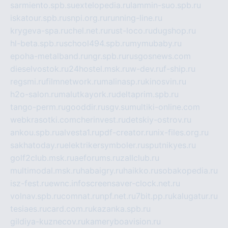
sarmiento.spb.su
extelopedia.ru
lammin-suo.spb.ru
iskatour.spb.ru
snpi.org.ru
running-line.ru
krygeva-spa.ru
chel.net.ru
rust-loco.ru
dugshop.ru
hl-beta.spb.ru
school494.spb.ru
mymubaby.ru
epoha-metalband.ru
ngr.spb.ru
rusgosnews.com
dieselvostok.ru
24hostel.msk.ru
w-dev.ru
f-ship.ru
regsmi.ru
filmnetwork.ru
malinasp.ru
kinosvin.ru
h2o-salon.ru
malutkayork.ru
deltaprim.spb.ru
tango-perm.ru
gooddir.ru
sgv.su
multiki-online.com
webkrasotki.com
cherinvest.ru
detskiy-ostrov.ru
ankou.spb.ru
alvesta1.ru
pdf-creator.ru
nix-files.org.ru
sakhatoday.ru
elektrikersymboler.ru
sputnikyes.ru
golf2club.msk.ru
aeforums.ru
zallclub.ru
multimodal.msk.ru
habaigry.ru
haikko.ru
sobakopedia.ru
isz-fest.ru
ewnc.info
screensaver-clock.net.ru
volnav.spb.ru
comnat.ru
npf.net.ru
7bit.pp.ru
kalugatur.ru
tesiaes.ru
card.com.ru
kazanka.spb.ru
gildiya-kuznecov.ru
kameryboavision.ru