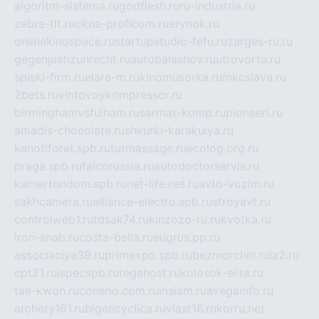
algoritm-sistema.ru
godflesh.ru
ru-industria.ru
zebra-tlt.ru
okna-proficom.ru
erynok.ru
onlinekinospace.ru
startupstudio-fefu.ru
zarges-ru.ru
gegenjustizunrecht.ru
autobalashov.ru
utrovortu.ru
spiski-firm.ru
elara-m.ru
kinomusorka.ru
mkcslava.ru
2bets.ru
vintovoykompressor.ru
birminghamvsfulham.ru
sarmat-komp.ru
pioneeri.ru
amadis-chocolate.ru
shkurki-karakulya.ru
kanotiforet.spb.ru
tutmassage.ru
ecolog.org.ru
praga.spb.ru
falcorussia.ru
autodoctorservis.ru
kamertondom.spb.ru
net-life.net.ru
avto-vozim.ru
sakhcamera.ru
alliance-electro.spb.ru
stroyavt.ru
controlweb1.ru
tdsak74.ru
kinzozo-ru.ru
kvotka.ru
iron-snab.ru
costa-bella.ru
eugrus.pp.ru
associaciya39.ru
primexpo.spb.ru
bezmorchin.ru
ia2.ru
cpt21.ru
ispecspb.ru
regahost.ru
kolosok-elita.ru
tae-kwon.ru
consrio.com.ru
insiam.ru
avegainfo.ru
archery161.ru
bigencyclica.ru
vlast16.ru
korru.net