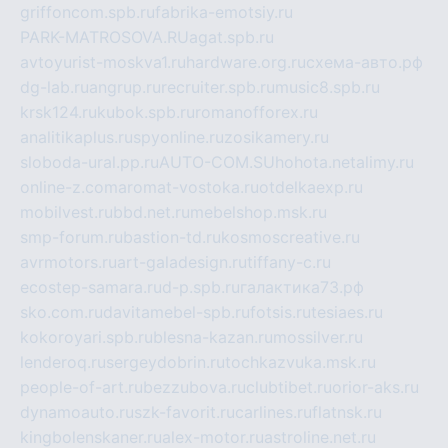
griffoncom.spb.ru
fabrika-emotsiy.ru
PARK-MATROSOVA.RU
agat.spb.ru
avtoyurist-moskva1.ru
hardware.org.ru
схема-авто.рф
dg-lab.ru
angrup.ru
recruiter.spb.ru
music8.spb.ru
krsk124.ru
kubok.spb.ru
romanofforex.ru
analitikaplus.ru
spyonline.ru
zosikamery.ru
sloboda-ural.pp.ru
AUTO-COM.SU
hohota.net
alimy.ru
online-z.com
aromat-vostoka.ru
otdelkaexp.ru
mobilvest.ru
bbd.net.ru
mebelshop.msk.ru
smp-forum.ru
bastion-td.ru
kosmoscreative.ru
avrmotors.ru
art-galadesign.ru
tiffany-c.ru
ecostep-samara.ru
d-p.spb.ru
галактика73.рф
sko.com.ru
davitamebel-spb.ru
fotsis.ru
tesiaes.ru
kokoroyari.spb.ru
blesna-kazan.ru
mossilver.ru
lenderoq.ru
sergeydobrin.ru
tochkazvuka.msk.ru
people-of-art.ru
bezzubova.ru
clubtibet.ru
orior-aks.ru
dynamoauto.ru
szk-favorit.ru
carlines.ru
flatnsk.ru
kingbolenskaner.ru
alex-motor.ru
astroline.net.ru