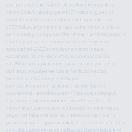
seo-prodvizhenie-sajtov-stroitelnyh-kompanij.ru
card-voice.ru
rulonnyygazon177.ru
snow-guard.ru
domizbrusa-9x12spb.ru
demaholding.ru
aalse.ru
a380club.ru
argentinamia.ru
perkoka.ru
movie-one.ru
perk-oka.ru
g-octopus.ru
sibarchives.ru
andreislyusar.ru
naruto-x.ru
pursefactory.ru
tor-lyubov-i-grom.ru
spayderhed-2022.ru
movieone.ru
evro-dez.ru
webamator.ru
ma-absolut1.ru
avtopomosch27.ru
nv-750.ru
news-plain.ru
nertansaga.ru
delanalad.ru
dizfiles.ru
youtubefree.ru
aria-family.ru
roadli.ru
planeta-samara.ru
mysmartbuy.ru
matrasy-kemerovo.ru
ashanet.ru
trade-farm.ru
dotcustoms.ru
domizbrusa9x12spb.ru
autodamp.ru
narasimha.ru
djcommodities.ru
nv750.ru
x-ton.ru
newsplain.ru
cardvoice.ru
modopaper.ru
manunae.ru
gbget.ru
alfeihavsalnassr.ru
madoma.ru
tajuncos.ru
petrovkasports.ru
porno-online-besplatno.ru
splclub.ru
york-life.ru
doroga-expo.ru
ribery.ru
cleanmedicine.ru