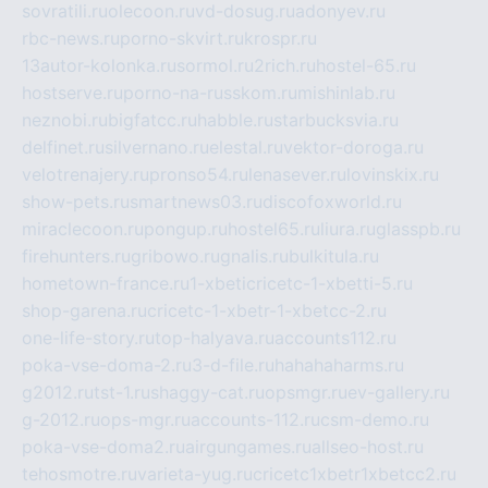
sovratili.ru
olecoon.ru
vd-dosug.ru
adonyev.ru
rbc-news.ru
porno-skvirt.ru
krospr.ru
13autor-kolonka.ru
sormol.ru
2rich.ru
hostel-65.ru
hostserve.ru
porno-na-russkom.ru
mishinlab.ru
neznobi.ru
bigfatcc.ru
habble.ru
starbucksvia.ru
delfinet.ru
silvernano.ru
elestal.ru
vektor-doroga.ru
velotrenajery.ru
pronso54.ru
lenasever.ru
lovinskix.ru
show-pets.ru
smartnews03.ru
discofoxworld.ru
miraclecoon.ru
pongup.ru
hostel65.ru
liura.ru
glasspb.ru
firehunters.ru
gribowo.ru
gnalis.ru
bulkitula.ru
hometown-france.ru
1-xbeticricetc-1-xbetti-5.ru
shop-garena.ru
cricetc-1-xbetr-1-xbetcc-2.ru
one-life-story.ru
top-halyava.ru
accounts112.ru
poka-vse-doma-2.ru
3-d-file.ru
hahahaharms.ru
g2012.ru
tst-1.ru
shaggy-cat.ru
opsmgr.ru
ev-gallery.ru
g-2012.ru
ops-mgr.ru
accounts-112.ru
csm-demo.ru
poka-vse-doma2.ru
airgungames.ru
allseo-host.ru
tehosmotre.ru
varieta-yug.ru
cricetc1xbetr1xbetcc2.ru