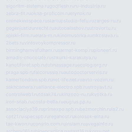
algoritm-sistema.ru
godflesh.ru
ru-industria.ru
zebra-tlt.ru
okna-proficom.ru
erynok.ru
onlinekinospace.ru
startupstudio-fefu.ru
zarges-ru.ru
gegenjustizunrecht.ru
autobalashov.ru
utrovortu.ru
spiski-firm.ru
elara-m.ru
kinomusorka.ru
mkcslava.ru
2bets.ru
vintovoykompressor.ru
birminghamvsfulham.ru
sarmat-komp.ru
pioneeri.ru
amadis-chocolate.ru
shkurki-karakulya.ru
kanotiforet.spb.ru
tutmassage.ru
ecolog.org.ru
praga.spb.ru
falcorussia.ru
autodoctorservis.ru
kamertondom.spb.ru
net-life.net.ru
avto-vozim.ru
sakhcamera.ru
alliance-electro.spb.ru
stroyavt.ru
controlweb1.ru
tdsak74.ru
kinzozo-ru.ru
kvotka.ru
iron-snab.ru
costa-bella.ru
eugrus.pp.ru
associaciya39.ru
primexpo.spb.ru
bezmorchin.ru
ia2.ru
cpt21.ru
ispecspb.ru
regahost.ru
kolosok-elita.ru
tae-kwon.ru
consrio.com.ru
insiam.ru
avegainfo.ru
archery161.ru
bigencyclica.ru
vlast16.ru
korru.net