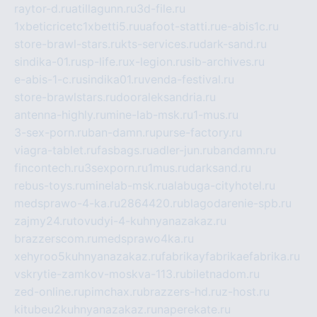
raytor-d.ru
atillagunn.ru
3d-file.ru
1xbeticricetc1xbetti5.ru
uafoot-statti.ru
e-abis1c.ru
store-brawl-stars.ru
kts-services.ru
dark-sand.ru
sindika-01.ru
sp-life.ru
x-legion.ru
sib-archives.ru
e-abis-1-c.ru
sindika01.ru
venda-festival.ru
store-brawlstars.ru
dooraleksandria.ru
antenna-highly.ru
mine-lab-msk.ru
1-mus.ru
3-sex-porn.ru
ban-damn.ru
purse-factory.ru
viagra-tablet.ru
fasbags.ru
adler-jun.ru
bandamn.ru
fincontech.ru
3sexporn.ru
1mus.ru
darksand.ru
rebus-toys.ru
minelab-msk.ru
alabuga-cityhotel.ru
medsprawo-4-ka.ru
2864420.ru
blagodarenie-spb.ru
zajmy24.ru
tovudyi-4-kuhnyanazakaz.ru
brazzerscom.ru
medsprawo4ka.ru
xehyroo5kuhnyanazakaz.ru
fabrikayfabrikaefabrika.ru
vskrytie-zamkov-moskva-113.ru
biletnadom.ru
zed-online.ru
pimchax.ru
brazzers-hd.ru
z-host.ru
kitubeu2kuhnyanazakaz.ru
naperekate.ru