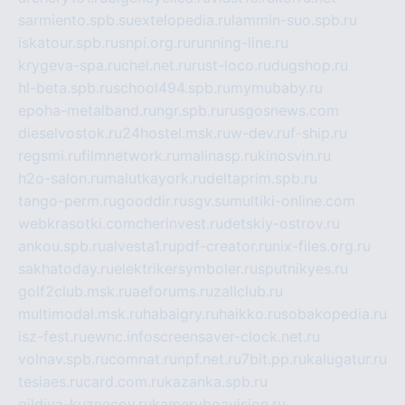
sarmiento.spb.su
extelopedia.ru
lammin-suo.spb.ru
iskatour.spb.ru
snpi.org.ru
running-line.ru
krygeva-spa.ru
chel.net.ru
rust-loco.ru
dugshop.ru
hl-beta.spb.ru
school494.spb.ru
mymubaby.ru
epoha-metalband.ru
ngr.spb.ru
rusgosnews.com
dieselvostok.ru
24hostel.msk.ru
w-dev.ru
f-ship.ru
regsmi.ru
filmnetwork.ru
malinasp.ru
kinosvin.ru
h2o-salon.ru
malutkayork.ru
deltaprim.spb.ru
tango-perm.ru
gooddir.ru
sgv.su
multiki-online.com
webkrasotki.com
cherinvest.ru
detskiy-ostrov.ru
ankou.spb.ru
alvesta1.ru
pdf-creator.ru
nix-files.org.ru
sakhatoday.ru
elektrikersymboler.ru
sputnikyes.ru
golf2club.msk.ru
aeforums.ru
zallclub.ru
multimodal.msk.ru
habaigry.ru
haikko.ru
sobakopedia.ru
isz-fest.ru
ewnc.info
screensaver-clock.net.ru
volnav.spb.ru
comnat.ru
npf.net.ru
7bit.pp.ru
kalugatur.ru
tesiaes.ru
card.com.ru
kazanka.spb.ru
gildiya-kuznecov.ru
kameryboavision.ru