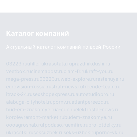
Каталог компаний
Актуальный каталог компаний по всей России
03223.ru
ufille.ru
krasotata.ru
prazdnikdushi.ru
veetbox.ru
cinemapost.ru
ciam-fr.ru
kraft-you.ru
mega-press.ru
03223.ru
web-explore.ru
rastenuya.ru
eurovision-russia.ru
strah-news.ru
freeride-team.ru
itrack-24.ru
sexshopexpress.ru
autostudiopro.ru
alabuga-cityhotel.ru
pornv.ru
atlantpereezd.ru
bud-em-znakomye.ru
a-cdc.ru
elektrostal-news.ru
korolevremont-market.ru
budem-znakomye.ru
oooagrosnab.ru
fpodaso.ru
emfire.ru
pro-otdelky.ru
ukrasotki.ru
seksuzbek.ru
seks-uzbek.ru
porno-vk.ru