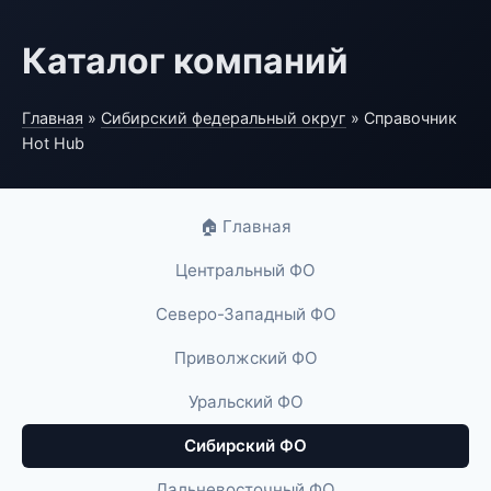
Каталог компаний
Главная
»
Сибирский федеральный округ
» Справочник
Hot Hub
🏠 Главная
Центральный ФО
Северо-Западный ФО
Приволжский ФО
Уральский ФО
Сибирский ФО
Дальневосточный ФО