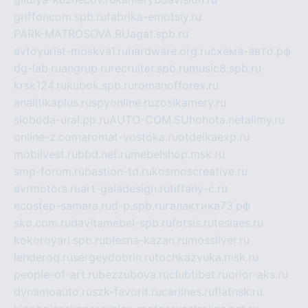
griffoncom.spb.ru
fabrika-emotsiy.ru
PARK-MATROSOVA.RU
agat.spb.ru
avtoyurist-moskva1.ru
hardware.org.ru
схема-авто.рф
dg-lab.ru
angrup.ru
recruiter.spb.ru
music8.spb.ru
krsk124.ru
kubok.spb.ru
romanofforex.ru
analitikaplus.ru
spyonline.ru
zosikamery.ru
sloboda-ural.pp.ru
AUTO-COM.SU
hohota.net
alimy.ru
online-z.com
aromat-vostoka.ru
otdelkaexp.ru
mobilvest.ru
bbd.net.ru
mebelshop.msk.ru
smp-forum.ru
bastion-td.ru
kosmoscreative.ru
avrmotors.ru
art-galadesign.ru
tiffany-c.ru
ecostep-samara.ru
d-p.spb.ru
галактика73.рф
sko.com.ru
davitamebel-spb.ru
fotsis.ru
tesiaes.ru
kokoroyari.spb.ru
blesna-kazan.ru
mossilver.ru
lenderoq.ru
sergeydobrin.ru
tochkazvuka.msk.ru
people-of-art.ru
bezzubova.ru
clubtibet.ru
orior-aks.ru
dynamoauto.ru
szk-favorit.ru
carlines.ru
flatnsk.ru