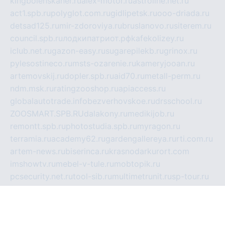
kingbolenskaner.ru
alex-motor.ru
astroline.net.ru
act1.spb.ru
polyglot.com.ru
gidlipetsk.ru
ooo-driada.ru
detsad125.ru
mir-zdoroviya.ru
bruslanovo.ru
siterem.ru
council.spb.ru
лодкипатриот.рф
kafekolizey.ru
iclub.net.ru
gazon-easy.ru
sugarepilekb.ru
grinox.ru
pylesostineco.ru
msts-ozarenie.ru
kameryjooan.ru
artemovskij.ru
dopler.spb.ru
aid70.ru
metall-perm.ru
ndm.msk.ru
ratingzooshop.ru
apiaccess.ru
globalautotrade.info
bezverhovskoe.ru
drsschool.ru
ZOOSMART.SPB.RU
dalakony.ru
medikijob.ru
remontt.spb.ru
photostudia.spb.ru
myragon.ru
terramia.ru
academy62.ru
gardengallereya.ru
rti.com.ru
artem-news.ru
biserinca.ru
krasnodarkurort.com
imshowtv.ru
mebel-v-tule.ru
mobtopik.ru
pcsecurity.net.ru
tool-sib.ru
multimetrunit.ru
sp-tour.ru
fan-cs.ru
santeh-russia.ru
symbian9.net.ru
DSHAIR.RU
tmmotors.spb.ru
xjocuricopii.com
musavtomat.msk.ru
obustrojdom.ru
sovetcik.ru
ybaranovskaya.ru