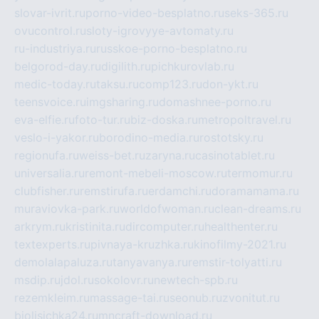
slovar-ivrit.ru
porno-video-besplatno.ru
seks-365.ru
ovucontrol.ru
sloty-igrovyye-avtomaty.ru
ru-industriya.ru
russkoe-porno-besplatno.ru
belgorod-day.ru
digilith.ru
pichkurovlab.ru
medic-today.ru
taksu.ru
comp123.ru
don-ykt.ru
teensvoice.ru
imgsharing.ru
domashnee-porno.ru
eva-elfie.ru
foto-tur.ru
biz-doska.ru
metropoltravel.ru
veslo-i-yakor.ru
borodino-media.ru
rostotsky.ru
regionufa.ru
weiss-bet.ru
zaryna.ru
casinotablet.ru
universalia.ru
remont-mebeli-moscow.ru
termomur.ru
clubfisher.ru
remstirufa.ru
erdamchi.ru
doramamama.ru
muraviovka-park.ru
worldofwoman.ru
clean-dreams.ru
arkrym.ru
kristinita.ru
dircomputer.ru
healthenter.ru
textexperts.ru
pivnaya-kruzhka.ru
kinofilmy-2021.ru
demolalapaluza.ru
tanyavanya.ru
remstir-tolyatti.ru
msdip.ru
jdol.ru
sokolovr.ru
newtech-spb.ru
rezemkleim.ru
massage-tai.ru
seonub.ru
zvonitut.ru
biolisichka24.ru
mncraft-download.ru