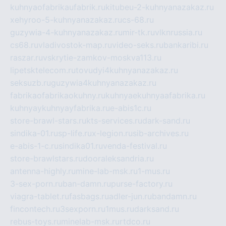
kuhnyaofabrikaufabrik.ru
kitubeu-2-kuhnyanazakaz.ru
xehyroo-5-kuhnyanazakaz.ru
cs-68.ru
guzywia-4-kuhnyanazakaz.ru
mir-tk.ru
vlknrussia.ru
cs68.ru
vladivostok-map.ru
video-seks.ru
bankaribi.ru
raszar.ru
vskrytie-zamkov-moskva113.ru
lipetsktelecom.ru
tovudyi4kuhnyanazakaz.ru
seksuzb.ru
guzywia4kuhnyanazakaz.ru
fabrikaofabrikaokuhny.ru
kuhnyaekuhnyaafabrika.ru
kuhnyaykuhnyayfabrika.ru
e-abis1c.ru
store-brawl-stars.ru
kts-services.ru
dark-sand.ru
sindika-01.ru
sp-life.ru
x-legion.ru
sib-archives.ru
e-abis-1-c.ru
sindika01.ru
venda-festival.ru
store-brawlstars.ru
dooraleksandria.ru
antenna-highly.ru
mine-lab-msk.ru
1-mus.ru
3-sex-porn.ru
ban-damn.ru
purse-factory.ru
viagra-tablet.ru
fasbags.ru
adler-jun.ru
bandamn.ru
fincontech.ru
3sexporn.ru
1mus.ru
darksand.ru
rebus-toys.ru
minelab-msk.ru
rtdco.ru