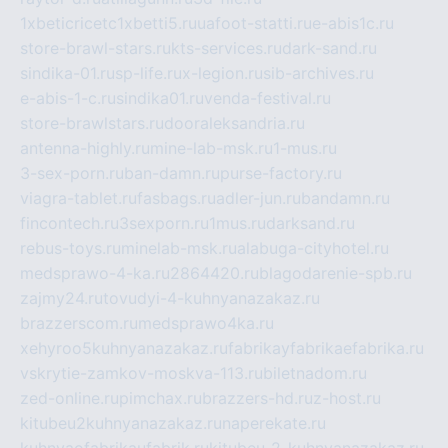
1xbeticricetc1xbetti5.ru
uafoot-statti.ru
e-abis1c.ru
store-brawl-stars.ru
kts-services.ru
dark-sand.ru
sindika-01.ru
sp-life.ru
x-legion.ru
sib-archives.ru
e-abis-1-c.ru
sindika01.ru
venda-festival.ru
store-brawlstars.ru
dooraleksandria.ru
antenna-highly.ru
mine-lab-msk.ru
1-mus.ru
3-sex-porn.ru
ban-damn.ru
purse-factory.ru
viagra-tablet.ru
fasbags.ru
adler-jun.ru
bandamn.ru
fincontech.ru
3sexporn.ru
1mus.ru
darksand.ru
rebus-toys.ru
minelab-msk.ru
alabuga-cityhotel.ru
medsprawo-4-ka.ru
2864420.ru
blagodarenie-spb.ru
zajmy24.ru
tovudyi-4-kuhnyanazakaz.ru
brazzerscom.ru
medsprawo4ka.ru
xehyroo5kuhnyanazakaz.ru
fabrikayfabrikaefabrika.ru
vskrytie-zamkov-moskva-113.ru
biletnadom.ru
zed-online.ru
pimchax.ru
brazzers-hd.ru
z-host.ru
kitubeu2kuhnyanazakaz.ru
naperekate.ru