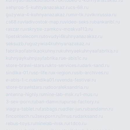
kuhnyaofabrikaufabrik.ru
kitubeu-2-kuhnyanazakaz.ru
xehyroo-5-kuhnyanazakaz.ru
cs-68.ru
guzywia-4-kuhnyanazakaz.ru
mir-tk.ru
vlknrussia.ru
cs68.ru
vladivostok-map.ru
video-seks.ru
bankaribi.ru
raszar.ru
vskrytie-zamkov-moskva113.ru
lipetsktelecom.ru
tovudyi4kuhnyanazakaz.ru
seksuzb.ru
guzywia4kuhnyanazakaz.ru
fabrikaofabrikaokuhny.ru
kuhnyaekuhnyaafabrika.ru
kuhnyaykuhnyayfabrika.ru
e-abis1c.ru
store-brawl-stars.ru
kts-services.ru
dark-sand.ru
sindika-01.ru
sp-life.ru
x-legion.ru
sib-archives.ru
e-abis-1-c.ru
sindika01.ru
venda-festival.ru
store-brawlstars.ru
dooraleksandria.ru
antenna-highly.ru
mine-lab-msk.ru
1-mus.ru
3-sex-porn.ru
ban-damn.ru
purse-factory.ru
viagra-tablet.ru
fasbags.ru
adler-jun.ru
bandamn.ru
fincontech.ru
3sexporn.ru
1mus.ru
darksand.ru
rebus-toys.ru
minelab-msk.ru
rtdco.ru