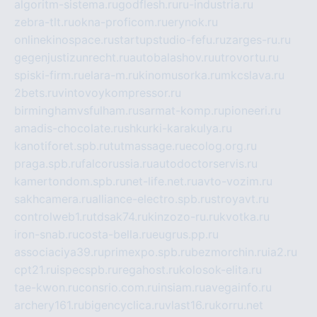
algoritm-sistema.ru
godflesh.ru
ru-industria.ru
zebra-tlt.ru
okna-proficom.ru
erynok.ru
onlinekinospace.ru
startupstudio-fefu.ru
zarges-ru.ru
gegenjustizunrecht.ru
autobalashov.ru
utrovortu.ru
spiski-firm.ru
elara-m.ru
kinomusorka.ru
mkcslava.ru
2bets.ru
vintovoykompressor.ru
birminghamvsfulham.ru
sarmat-komp.ru
pioneeri.ru
amadis-chocolate.ru
shkurki-karakulya.ru
kanotiforet.spb.ru
tutmassage.ru
ecolog.org.ru
praga.spb.ru
falcorussia.ru
autodoctorservis.ru
kamertondom.spb.ru
net-life.net.ru
avto-vozim.ru
sakhcamera.ru
alliance-electro.spb.ru
stroyavt.ru
controlweb1.ru
tdsak74.ru
kinzozo-ru.ru
kvotka.ru
iron-snab.ru
costa-bella.ru
eugrus.pp.ru
associaciya39.ru
primexpo.spb.ru
bezmorchin.ru
ia2.ru
cpt21.ru
ispecspb.ru
regahost.ru
kolosok-elita.ru
tae-kwon.ru
consrio.com.ru
insiam.ru
avegainfo.ru
archery161.ru
bigencyclica.ru
vlast16.ru
korru.net