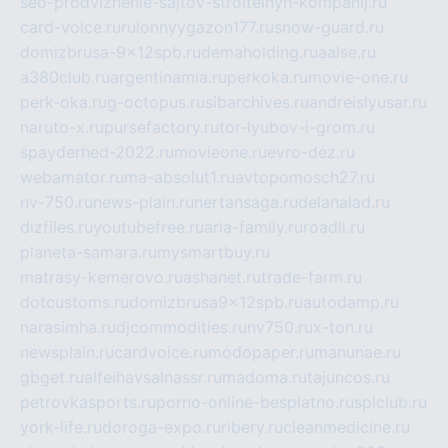
seo-prodvizhenie-sajtov-stroitelnyh-kompanij.ru
card-voice.ru
rulonnyygazon177.ru
snow-guard.ru
domizbrusa-9x12spb.ru
demaholding.ru
aalse.ru
a380club.ru
argentinamia.ru
perkoka.ru
movie-one.ru
perk-oka.ru
g-octopus.ru
sibarchives.ru
andreislyusar.ru
naruto-x.ru
pursefactory.ru
tor-lyubov-i-grom.ru
spayderhed-2022.ru
movieone.ru
evro-dez.ru
webamator.ru
ma-absolut1.ru
avtopomosch27.ru
nv-750.ru
news-plain.ru
nertansaga.ru
delanalad.ru
dizfiles.ru
youtubefree.ru
aria-family.ru
roadli.ru
planeta-samara.ru
mysmartbuy.ru
matrasy-kemerovo.ru
ashanet.ru
trade-farm.ru
dotcustoms.ru
domizbrusa9x12spb.ru
autodamp.ru
narasimha.ru
djcommodities.ru
nv750.ru
x-ton.ru
newsplain.ru
cardvoice.ru
modopaper.ru
manunae.ru
gbget.ru
alfeihavsalnassr.ru
madoma.ru
tajuncos.ru
petrovkasports.ru
porno-online-besplatno.ru
splclub.ru
york-life.ru
doroga-expo.ru
ribery.ru
cleanmedicine.ru