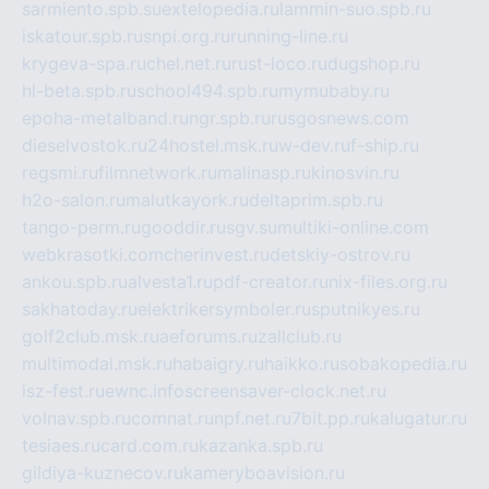
sarmiento.spb.su
extelopedia.ru
lammin-suo.spb.ru
iskatour.spb.ru
snpi.org.ru
running-line.ru
krygeva-spa.ru
chel.net.ru
rust-loco.ru
dugshop.ru
hl-beta.spb.ru
school494.spb.ru
mymubaby.ru
epoha-metalband.ru
ngr.spb.ru
rusgosnews.com
dieselvostok.ru
24hostel.msk.ru
w-dev.ru
f-ship.ru
regsmi.ru
filmnetwork.ru
malinasp.ru
kinosvin.ru
h2o-salon.ru
malutkayork.ru
deltaprim.spb.ru
tango-perm.ru
gooddir.ru
sgv.su
multiki-online.com
webkrasotki.com
cherinvest.ru
detskiy-ostrov.ru
ankou.spb.ru
alvesta1.ru
pdf-creator.ru
nix-files.org.ru
sakhatoday.ru
elektrikersymboler.ru
sputnikyes.ru
golf2club.msk.ru
aeforums.ru
zallclub.ru
multimodal.msk.ru
habaigry.ru
haikko.ru
sobakopedia.ru
isz-fest.ru
ewnc.info
screensaver-clock.net.ru
volnav.spb.ru
comnat.ru
npf.net.ru
7bit.pp.ru
kalugatur.ru
tesiaes.ru
card.com.ru
kazanka.spb.ru
gildiya-kuznecov.ru
kameryboavision.ru