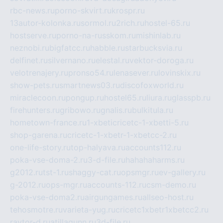
rbc-news.ru
porno-skvirt.ru
krospr.ru
13autor-kolonka.ru
sormol.ru
2rich.ru
hostel-65.ru
hostserve.ru
porno-na-russkom.ru
mishinlab.ru
neznobi.ru
bigfatcc.ru
habble.ru
starbucksvia.ru
delfinet.ru
silvernano.ru
elestal.ru
vektor-doroga.ru
velotrenajery.ru
pronso54.ru
lenasever.ru
lovinskix.ru
show-pets.ru
smartnews03.ru
discofoxworld.ru
miraclecoon.ru
pongup.ru
hostel65.ru
liura.ru
glasspb.ru
firehunters.ru
gribowo.ru
gnalis.ru
bulkitula.ru
hometown-france.ru
1-xbeticricetc-1-xbetti-5.ru
shop-garena.ru
cricetc-1-xbetr-1-xbetcc-2.ru
one-life-story.ru
top-halyava.ru
accounts112.ru
poka-vse-doma-2.ru
3-d-file.ru
hahahaharms.ru
g2012.ru
tst-1.ru
shaggy-cat.ru
opsmgr.ru
ev-gallery.ru
g-2012.ru
ops-mgr.ru
accounts-112.ru
csm-demo.ru
poka-vse-doma2.ru
airgungames.ru
allseo-host.ru
tehosmotre.ru
varieta-yug.ru
cricetc1xbetr1xbetcc2.ru
raytor-d.ru
atillagunn.ru
3d-file.ru