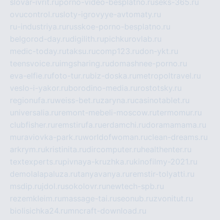
slovar-ivrit.ru
porno-video-besplatno.ru
seks-365.ru
ovucontrol.ru
sloty-igrovyye-avtomaty.ru
ru-industriya.ru
russkoe-porno-besplatno.ru
belgorod-day.ru
digilith.ru
pichkurovlab.ru
medic-today.ru
taksu.ru
comp123.ru
don-ykt.ru
teensvoice.ru
imgsharing.ru
domashnee-porno.ru
eva-elfie.ru
foto-tur.ru
biz-doska.ru
metropoltravel.ru
veslo-i-yakor.ru
borodino-media.ru
rostotsky.ru
regionufa.ru
weiss-bet.ru
zaryna.ru
casinotablet.ru
universalia.ru
remont-mebeli-moscow.ru
termomur.ru
clubfisher.ru
remstirufa.ru
erdamchi.ru
doramamama.ru
muraviovka-park.ru
worldofwoman.ru
clean-dreams.ru
arkrym.ru
kristinita.ru
dircomputer.ru
healthenter.ru
textexperts.ru
pivnaya-kruzhka.ru
kinofilmy-2021.ru
demolalapaluza.ru
tanyavanya.ru
remstir-tolyatti.ru
msdip.ru
jdol.ru
sokolovr.ru
newtech-spb.ru
rezemkleim.ru
massage-tai.ru
seonub.ru
zvonitut.ru
biolisichka24.ru
mncraft-download.ru