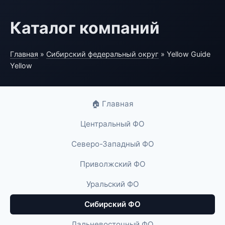
Каталог компаний
Главная
»
Сибирский федеральный округ
» Yellow Guide
Yellow
🏠 Главная
Центральный ФО
Северо-Западный ФО
Приволжский ФО
Уральский ФО
Сибирский ФО
Дальневосточный ФО