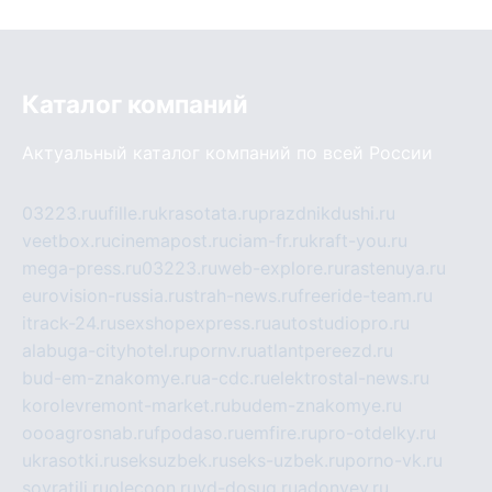
Каталог компаний
Актуальный каталог компаний по всей России
03223.ru
ufille.ru
krasotata.ru
prazdnikdushi.ru
veetbox.ru
cinemapost.ru
ciam-fr.ru
kraft-you.ru
mega-press.ru
03223.ru
web-explore.ru
rastenuya.ru
eurovision-russia.ru
strah-news.ru
freeride-team.ru
itrack-24.ru
sexshopexpress.ru
autostudiopro.ru
alabuga-cityhotel.ru
pornv.ru
atlantpereezd.ru
bud-em-znakomye.ru
a-cdc.ru
elektrostal-news.ru
korolevremont-market.ru
budem-znakomye.ru
oooagrosnab.ru
fpodaso.ru
emfire.ru
pro-otdelky.ru
ukrasotki.ru
seksuzbek.ru
seks-uzbek.ru
porno-vk.ru
sovratili.ru
olecoon.ru
vd-dosug.ru
adonyev.ru