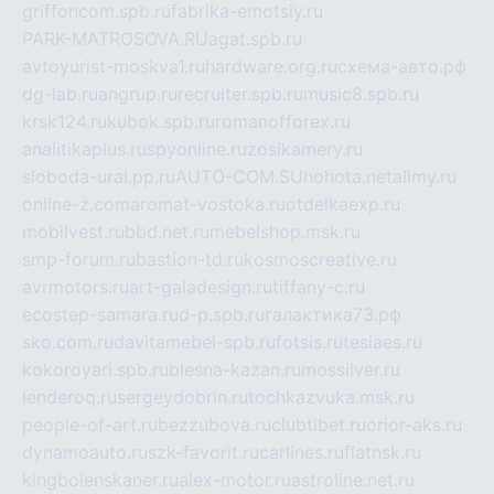
griffoncom.spb.ru
fabrika-emotsiy.ru
PARK-MATROSOVA.RU
agat.spb.ru
avtoyurist-moskva1.ru
hardware.org.ru
схема-авто.рф
dg-lab.ru
angrup.ru
recruiter.spb.ru
music8.spb.ru
krsk124.ru
kubok.spb.ru
romanofforex.ru
analitikaplus.ru
spyonline.ru
zosikamery.ru
sloboda-ural.pp.ru
AUTO-COM.SU
hohota.net
alimy.ru
online-z.com
aromat-vostoka.ru
otdelkaexp.ru
mobilvest.ru
bbd.net.ru
mebelshop.msk.ru
smp-forum.ru
bastion-td.ru
kosmoscreative.ru
avrmotors.ru
art-galadesign.ru
tiffany-c.ru
ecostep-samara.ru
d-p.spb.ru
галактика73.рф
sko.com.ru
davitamebel-spb.ru
fotsis.ru
tesiaes.ru
kokoroyari.spb.ru
blesna-kazan.ru
mossilver.ru
lenderoq.ru
sergeydobrin.ru
tochkazvuka.msk.ru
people-of-art.ru
bezzubova.ru
clubtibet.ru
orior-aks.ru
dynamoauto.ru
szk-favorit.ru
carlines.ru
flatnsk.ru
kingbolenskaner.ru
alex-motor.ru
astroline.net.ru