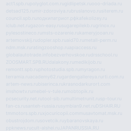
act1.spb.ru
polyglot.com.ru
gidlipetsk.ru
ooo-driada.ru
detsad125.ru
mir-zdoroviya.ru
bruslanovo.ru
siterem.ru
council.spb.ru
лодкипатриот.рф
kafekolizey.ru
iclub.net.ru
gazon-easy.ru
sugarepilekb.ru
grinox.ru
pylesostineco.ru
msts-ozarenie.ru
kameryjooan.ru
artemovskij.ru
dopler.spb.ru
aid70.ru
metall-perm.ru
ndm.msk.ru
ratingzooshop.ru
apiaccess.ru
globalautotrade.info
bezverhovskoe.ru
drsschool.ru
ZOOSMART.SPB.RU
dalakony.ru
medikijob.ru
remontt.spb.ru
photostudia.spb.ru
myragon.ru
terramia.ru
academy62.ru
gardengallereya.ru
rti.com.ru
artem-news.ru
biserinca.ru
krasnodarkurort.com
imshowtv.ru
mebel-v-tule.ru
mobtopik.ru
pcsecurity.net.ru
tool-sib.ru
multimetrunit.ru
sp-tour.ru
fan-cs.ru
santeh-russia.ru
symbian9.net.ru
DSHAIR.RU
tmmotors.spb.ru
xjocuricopii.com
musavtomat.msk.ru
obustrojdom.ru
sovetcik.ru
ybaranovskaya.ru
ppknews.ru
cult-alshei.ru
JAPANRUSSIA.RU