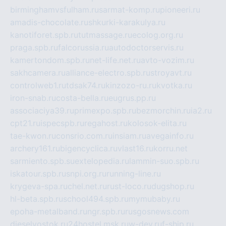
birminghamvsfulham.ru
sarmat-komp.ru
pioneeri.ru
amadis-chocolate.ru
shkurki-karakulya.ru
kanotiforet.spb.ru
tutmassage.ru
ecolog.org.ru
praga.spb.ru
falcorussia.ru
autodoctorservis.ru
kamertondom.spb.ru
net-life.net.ru
avto-vozim.ru
sakhcamera.ru
alliance-electro.spb.ru
stroyavt.ru
controlweb1.ru
tdsak74.ru
kinzozo-ru.ru
kvotka.ru
iron-snab.ru
costa-bella.ru
eugrus.pp.ru
associaciya39.ru
primexpo.spb.ru
bezmorchin.ru
ia2.ru
cpt21.ru
ispecspb.ru
regahost.ru
kolosok-elita.ru
tae-kwon.ru
consrio.com.ru
insiam.ru
avegainfo.ru
archery161.ru
bigencyclica.ru
vlast16.ru
korru.net
sarmiento.spb.su
extelopedia.ru
lammin-suo.spb.ru
iskatour.spb.ru
snpi.org.ru
running-line.ru
krygeva-spa.ru
chel.net.ru
rust-loco.ru
dugshop.ru
hl-beta.spb.ru
school494.spb.ru
mymubaby.ru
epoha-metalband.ru
ngr.spb.ru
rusgosnews.com
dieselvostok.ru
24hostel.msk.ru
w-dev.ru
f-ship.ru