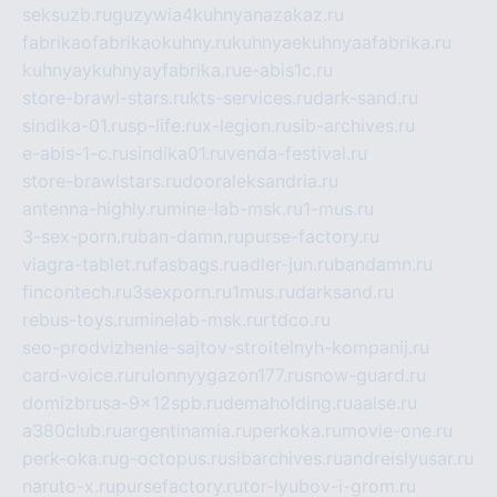
seksuzb.ru
guzywia4kuhnyanazakaz.ru
fabrikaofabrikaokuhny.ru
kuhnyaekuhnyaafabrika.ru
kuhnyaykuhnyayfabrika.ru
e-abis1c.ru
store-brawl-stars.ru
kts-services.ru
dark-sand.ru
sindika-01.ru
sp-life.ru
x-legion.ru
sib-archives.ru
e-abis-1-c.ru
sindika01.ru
venda-festival.ru
store-brawlstars.ru
dooraleksandria.ru
antenna-highly.ru
mine-lab-msk.ru
1-mus.ru
3-sex-porn.ru
ban-damn.ru
purse-factory.ru
viagra-tablet.ru
fasbags.ru
adler-jun.ru
bandamn.ru
fincontech.ru
3sexporn.ru
1mus.ru
darksand.ru
rebus-toys.ru
minelab-msk.ru
rtdco.ru
seo-prodvizhenie-sajtov-stroitelnyh-kompanij.ru
card-voice.ru
rulonnyygazon177.ru
snow-guard.ru
domizbrusa-9x12spb.ru
demaholding.ru
aalse.ru
a380club.ru
argentinamia.ru
perkoka.ru
movie-one.ru
perk-oka.ru
g-octopus.ru
sibarchives.ru
andreislyusar.ru
naruto-x.ru
pursefactory.ru
tor-lyubov-i-grom.ru