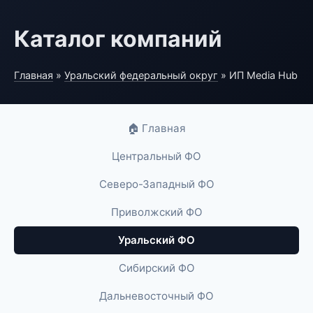
Каталог компаний
Главная
»
Уральский федеральный округ
» ИП Media Hub
🏠 Главная
Центральный ФО
Северо-Западный ФО
Приволжский ФО
Уральский ФО
Сибирский ФО
Дальневосточный ФО