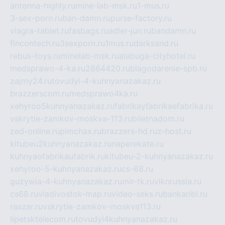
antenna-highly.ru
mine-lab-msk.ru
1-mus.ru
3-sex-porn.ru
ban-damn.ru
purse-factory.ru
viagra-tablet.ru
fasbags.ru
adler-jun.ru
bandamn.ru
fincontech.ru
3sexporn.ru
1mus.ru
darksand.ru
rebus-toys.ru
minelab-msk.ru
alabuga-cityhotel.ru
medsprawo-4-ka.ru
2864420.ru
blagodarenie-spb.ru
zajmy24.ru
tovudyi-4-kuhnyanazakaz.ru
brazzerscom.ru
medsprawo4ka.ru
xehyroo5kuhnyanazakaz.ru
fabrikayfabrikaefabrika.ru
vskrytie-zamkov-moskva-113.ru
biletnadom.ru
zed-online.ru
pimchax.ru
brazzers-hd.ru
z-host.ru
kitubeu2kuhnyanazakaz.ru
naperekate.ru
kuhnyaofabrikaufabrik.ru
kitubeu-2-kuhnyanazakaz.ru
xehyroo-5-kuhnyanazakaz.ru
cs-68.ru
guzywia-4-kuhnyanazakaz.ru
mir-tk.ru
vlknrussia.ru
cs68.ru
vladivostok-map.ru
video-seks.ru
bankaribi.ru
raszar.ru
vskrytie-zamkov-moskva113.ru
lipetsktelecom.ru
tovudyi4kuhnyanazakaz.ru