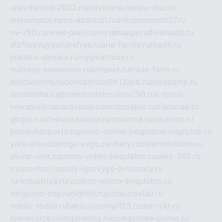
spayderhed-2022.ru
movieone.ru
evro-dez.ru
webamator.ru
ma-absolut1.ru
avtopomosch27.ru
nv-750.ru
news-plain.ru
nertansaga.ru
delanalad.ru
dizfiles.ru
youtubefree.ru
aria-family.ru
roadli.ru
planeta-samara.ru
mysmartbuy.ru
matrasy-kemerovo.ru
ashanet.ru
trade-farm.ru
dotcustoms.ru
domizbrusa9x12spb.ru
autodamp.ru
narasimha.ru
djcommodities.ru
nv750.ru
x-ton.ru
newsplain.ru
cardvoice.ru
modopaper.ru
manunae.ru
gbget.ru
alfeihavsalnassr.ru
madoma.ru
tajuncos.ru
petrovkasports.ru
porno-online-besplatno.ru
splclub.ru
york-life.ru
doroga-expo.ru
ribery.ru
cleanmedicine.ru
slovar-ivrit.ru
porno-video-besplatno.ru
seks-365.ru
ovucontrol.ru
sloty-igrovyye-avtomaty.ru
ru-industriya.ru
russkoe-porno-besplatno.ru
belgorod-day.ru
digilith.ru
pichkurovlab.ru
medic-today.ru
taksu.ru
comp123.ru
don-ykt.ru
teensvoice.ru
imgsharing.ru
domashnee-porno.ru