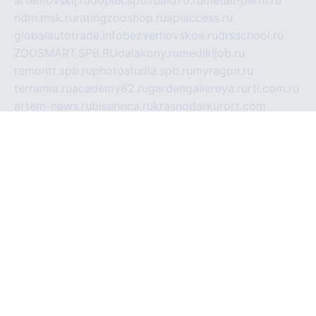
artemovskij.ru
dopler.spb.ru
aid70.ru
metall-perm.ru
ndm.msk.ru
ratingzooshop.ru
apiaccess.ru
globalautotrade.info
bezverhovskoe.ru
drsschool.ru
ZOOSMART.SPB.RU
dalakony.ru
medikijob.ru
remontt.spb.ru
photostudia.spb.ru
myragon.ru
terramia.ru
academy62.ru
gardengallereya.ru
rti.com.ru
artem-news.ru
biserinca.ru
krasnodarkurort.com
imshowtv.ru
mebel-v-tule.ru
mobtopik.ru
pcsecurity.net.ru
tool-sib.ru
multimetrunit.ru
sp-tour.ru
fan-cs.ru
santeh-russia.ru
symbian9.net.ru
DSHAIR.RU
tmmotors.spb.ru
xjocuricopii.com
musavtomat.msk.ru
obustrojdom.ru
sovetcik.ru
ybaranovskaya.ru
ppknews.ru
cult-alshei.ru
JAPANRUSSIA.RU
proekciyamebel.ru
imper-finans.ru
rim.org.ru
glamourai.ru
brassminus.ru
zabor-pro.ru
ftn.pp.ru
dorogoe58.ru
laimengpacker.ru
kuzova-zapchasti.ru
sageerp.ru
taxodrom.ru
dsrazvitie.ru
hardcity.net.ru
ratinghomegames.ru
topservice25.ru
gubernyan.ru