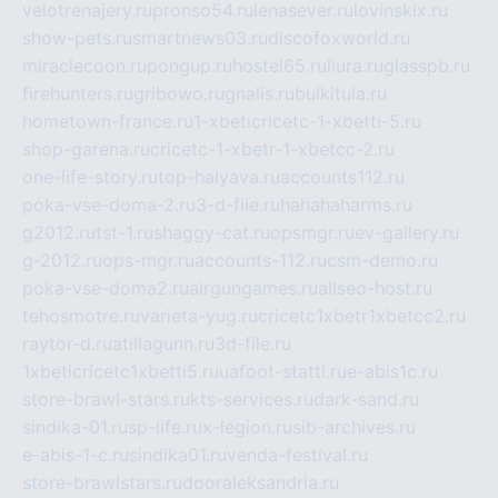
velotrenajery.ru
pronso54.ru
lenasever.ru
lovinskix.ru
show-pets.ru
smartnews03.ru
discofoxworld.ru
miraclecoon.ru
pongup.ru
hostel65.ru
liura.ru
glasspb.ru
firehunters.ru
gribowo.ru
gnalis.ru
bulkitula.ru
hometown-france.ru
1-xbeticricetc-1-xbetti-5.ru
shop-garena.ru
cricetc-1-xbetr-1-xbetcc-2.ru
one-life-story.ru
top-halyava.ru
accounts112.ru
poka-vse-doma-2.ru
3-d-file.ru
hahahaharms.ru
g2012.ru
tst-1.ru
shaggy-cat.ru
opsmgr.ru
ev-gallery.ru
g-2012.ru
ops-mgr.ru
accounts-112.ru
csm-demo.ru
poka-vse-doma2.ru
airgungames.ru
allseo-host.ru
tehosmotre.ru
varieta-yug.ru
cricetc1xbetr1xbetcc2.ru
raytor-d.ru
atillagunn.ru
3d-file.ru
1xbeticricetc1xbetti5.ru
uafoot-statti.ru
e-abis1c.ru
store-brawl-stars.ru
kts-services.ru
dark-sand.ru
sindika-01.ru
sp-life.ru
x-legion.ru
sib-archives.ru
e-abis-1-c.ru
sindika01.ru
venda-festival.ru
store-brawlstars.ru
dooraleksandria.ru