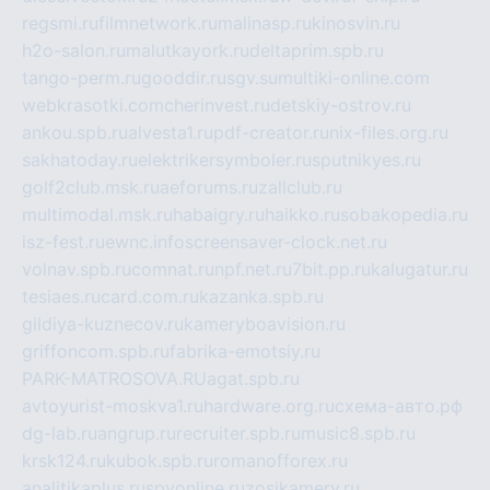
regsmi.ru
filmnetwork.ru
malinasp.ru
kinosvin.ru
h2o-salon.ru
malutkayork.ru
deltaprim.spb.ru
tango-perm.ru
gooddir.ru
sgv.su
multiki-online.com
webkrasotki.com
cherinvest.ru
detskiy-ostrov.ru
ankou.spb.ru
alvesta1.ru
pdf-creator.ru
nix-files.org.ru
sakhatoday.ru
elektrikersymboler.ru
sputnikyes.ru
golf2club.msk.ru
aeforums.ru
zallclub.ru
multimodal.msk.ru
habaigry.ru
haikko.ru
sobakopedia.ru
isz-fest.ru
ewnc.info
screensaver-clock.net.ru
volnav.spb.ru
comnat.ru
npf.net.ru
7bit.pp.ru
kalugatur.ru
tesiaes.ru
card.com.ru
kazanka.spb.ru
gildiya-kuznecov.ru
kameryboavision.ru
griffoncom.spb.ru
fabrika-emotsiy.ru
PARK-MATROSOVA.RU
agat.spb.ru
avtoyurist-moskva1.ru
hardware.org.ru
схема-авто.рф
dg-lab.ru
angrup.ru
recruiter.spb.ru
music8.spb.ru
krsk124.ru
kubok.spb.ru
romanofforex.ru
analitikaplus.ru
spyonline.ru
zosikamery.ru