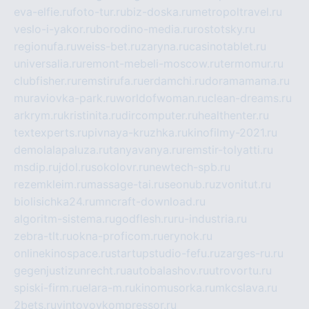
eva-elfie.ru
foto-tur.ru
biz-doska.ru
metropoltravel.ru
veslo-i-yakor.ru
borodino-media.ru
rostotsky.ru
regionufa.ru
weiss-bet.ru
zaryna.ru
casinotablet.ru
universalia.ru
remont-mebeli-moscow.ru
termomur.ru
clubfisher.ru
remstirufa.ru
erdamchi.ru
doramamama.ru
muraviovka-park.ru
worldofwoman.ru
clean-dreams.ru
arkrym.ru
kristinita.ru
dircomputer.ru
healthenter.ru
textexperts.ru
pivnaya-kruzhka.ru
kinofilmy-2021.ru
demolalapaluza.ru
tanyavanya.ru
remstir-tolyatti.ru
msdip.ru
jdol.ru
sokolovr.ru
newtech-spb.ru
rezemkleim.ru
massage-tai.ru
seonub.ru
zvonitut.ru
biolisichka24.ru
mncraft-download.ru
algoritm-sistema.ru
godflesh.ru
ru-industria.ru
zebra-tlt.ru
okna-proficom.ru
erynok.ru
onlinekinospace.ru
startupstudio-fefu.ru
zarges-ru.ru
gegenjustizunrecht.ru
autobalashov.ru
utrovortu.ru
spiski-firm.ru
elara-m.ru
kinomusorka.ru
mkcslava.ru
2bets.ru
vintovoykompressor.ru