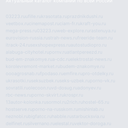
Актуальный каталог компаний по всей России
03223.ru
ufille.ru
krasotata.ru
prazdnikdushi.ru
veetbox.ru
cinemapost.ru
ciam-fr.ru
kraft-you.ru
mega-press.ru
03223.ru
web-explore.ru
rastenuya.ru
eurovision-russia.ru
strah-news.ru
freeride-team.ru
itrack-24.ru
sexshopexpress.ru
autostudiopro.ru
alabuga-cityhotel.ru
pornv.ru
atlantpereezd.ru
bud-em-znakomye.ru
a-cdc.ru
elektrostal-news.ru
korolevremont-market.ru
budem-znakomye.ru
oooagrosnab.ru
fpodaso.ru
emfire.ru
pro-otdelky.ru
ukrasotki.ru
seksuzbek.ru
seks-uzbek.ru
porno-vk.ru
sovratili.ru
olecoon.ru
vd-dosug.ru
adonyev.ru
rbc-news.ru
porno-skvirt.ru
krospr.ru
13autor-kolonka.ru
sormol.ru
2rich.ru
hostel-65.ru
hostserve.ru
porno-na-russkom.ru
mishinlab.ru
neznobi.ru
bigfatcc.ru
habble.ru
starbucksvia.ru
delfinet.ru
silvernano.ru
elestal.ru
vektor-doroga.ru