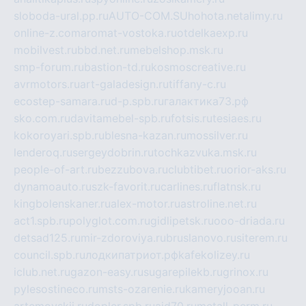
sloboda-ural.pp.ru
AUTO-COM.SU
hohota.net
alimy.ru
online-z.com
aromat-vostoka.ru
otdelkaexp.ru
mobilvest.ru
bbd.net.ru
mebelshop.msk.ru
smp-forum.ru
bastion-td.ru
kosmoscreative.ru
avrmotors.ru
art-galadesign.ru
tiffany-c.ru
ecostep-samara.ru
d-p.spb.ru
галактика73.рф
sko.com.ru
davitamebel-spb.ru
fotsis.ru
tesiaes.ru
kokoroyari.spb.ru
blesna-kazan.ru
mossilver.ru
lenderoq.ru
sergeydobrin.ru
tochkazvuka.msk.ru
people-of-art.ru
bezzubova.ru
clubtibet.ru
orior-aks.ru
dynamoauto.ru
szk-favorit.ru
carlines.ru
flatnsk.ru
kingbolenskaner.ru
alex-motor.ru
astroline.net.ru
act1.spb.ru
polyglot.com.ru
gidlipetsk.ru
ooo-driada.ru
detsad125.ru
mir-zdoroviya.ru
bruslanovo.ru
siterem.ru
council.spb.ru
лодкипатриот.рф
kafekolizey.ru
iclub.net.ru
gazon-easy.ru
sugarepilekb.ru
grinox.ru
pylesostineco.ru
msts-ozarenie.ru
kameryjooan.ru