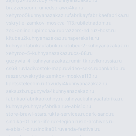
zajmy24.ru
tovudyi-4-kuhnyanazakaz.ru
brazzerscom.ru
medsprawo4ka.ru
xehyroo5kuhnyanazakaz.ru
fabrikayfabrikaefabrika.ru
vskrytie-zamkov-moskva-113.ru
biletnadom.ru
zed-online.ru
pimchax.ru
brazzers-hd.ru
z-host.ru
kitubeu2kuhnyanazakaz.ru
naperekate.ru
kuhnyaofabrikaufabrik.ru
kitubeu-2-kuhnyanazakaz.ru
xehyroo-5-kuhnyanazakaz.ru
cs-68.ru
guzywia-4-kuhnyanazakaz.ru
mir-tk.ru
vlknrussia.ru
cs68.ru
vladivostok-map.ru
video-seks.ru
bankaribi.ru
raszar.ru
vskrytie-zamkov-moskva113.ru
lipetsktelecom.ru
tovudyi4kuhnyanazakaz.ru
seksuzb.ru
guzywia4kuhnyanazakaz.ru
fabrikaofabrikaokuhny.ru
kuhnyaekuhnyaafabrika.ru
kuhnyaykuhnyayfabrika.ru
e-abis1c.ru
store-brawl-stars.ru
kts-services.ru
dark-sand.ru
sindika-01.ru
sp-life.ru
x-legion.ru
sib-archives.ru
e-abis-1-c.ru
sindika01.ru
venda-festival.ru