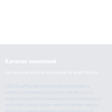
Каталог компаний
Актуальный каталог компаний по всей России
03223.ru
ufille.ru
krasotata.ru
prazdnikdushi.ru
veetbox.ru
cinemapost.ru
ciam-fr.ru
kraft-you.ru
mega-press.ru
03223.ru
web-explore.ru
rastenuya.ru
eurovision-russia.ru
strah-news.ru
freeride-team.ru
itrack-24.ru
sexshopexpress.ru
autostudiopro.ru