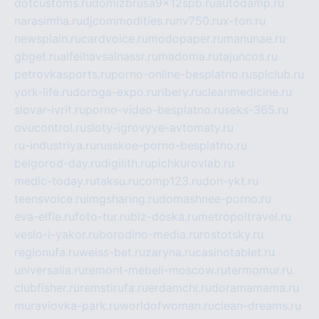
dotcustoms.ru
domizbrusa9x12spb.ru
autodamp.ru
narasimha.ru
djcommodities.ru
nv750.ru
x-ton.ru
newsplain.ru
cardvoice.ru
modopaper.ru
manunae.ru
gbget.ru
alfeihavsalnassr.ru
madoma.ru
tajuncos.ru
petrovkasports.ru
porno-online-besplatno.ru
splclub.ru
york-life.ru
doroga-expo.ru
ribery.ru
cleanmedicine.ru
slovar-ivrit.ru
porno-video-besplatno.ru
seks-365.ru
ovucontrol.ru
sloty-igrovyye-avtomaty.ru
ru-industriya.ru
russkoe-porno-besplatno.ru
belgorod-day.ru
digilith.ru
pichkurovlab.ru
medic-today.ru
taksu.ru
comp123.ru
don-ykt.ru
teensvoice.ru
imgsharing.ru
domashnee-porno.ru
eva-elfie.ru
foto-tur.ru
biz-doska.ru
metropoltravel.ru
veslo-i-yakor.ru
borodino-media.ru
rostotsky.ru
regionufa.ru
weiss-bet.ru
zaryna.ru
casinotablet.ru
universalia.ru
remont-mebeli-moscow.ru
termomur.ru
clubfisher.ru
remstirufa.ru
erdamchi.ru
doramamama.ru
muraviovka-park.ru
worldofwoman.ru
clean-dreams.ru