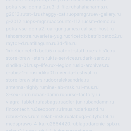
poka-vse-doma-2.ru
3-d-file.ru
hahahaharms.ru
g2012.ru
tst-1.ru
shaggy-cat.ru
opsmgr.ru
ev-gallery.ru
g-2012.ru
ops-mgr.ru
accounts-112.ru
csm-demo.ru
poka-vse-doma2.ru
airgungames.ru
allseo-host.ru
tehosmotre.ru
varieta-yug.ru
cricetc1xbetr1xbetcc2.ru
raytor-d.ru
atillagunn.ru
3d-file.ru
1xbeticricetc1xbetti5.ru
uafoot-statti.ru
e-abis1c.ru
store-brawl-stars.ru
kts-services.ru
dark-sand.ru
sindika-01.ru
sp-life.ru
x-legion.ru
sib-archives.ru
e-abis-1-c.ru
sindika01.ru
venda-festival.ru
store-brawlstars.ru
dooraleksandria.ru
antenna-highly.ru
mine-lab-msk.ru
1-mus.ru
3-sex-porn.ru
ban-damn.ru
purse-factory.ru
viagra-tablet.ru
fasbags.ru
adler-jun.ru
bandamn.ru
fincontech.ru
3sexporn.ru
1mus.ru
darksand.ru
rebus-toys.ru
minelab-msk.ru
alabuga-cityhotel.ru
medsprawo-4-ka.ru
2864420.ru
blagodarenie-spb.ru