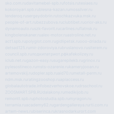
sko.com.ru
davitamebel-spb.ru
fotsis.ru
tesiaes.ru
kokoroyari.spb.ru
blesna-kazan.ru
mossilver.ru
lenderoq.ru
sergeydobrin.ru
tochkazvuka.msk.ru
people-of-art.ru
bezzubova.ru
clubtibet.ru
orior-aks.ru
dynamoauto.ru
szk-favorit.ru
carlines.ru
flatnsk.ru
kingbolenskaner.ru
alex-motor.ru
astroline.net.ru
act1.spb.ru
polyglot.com.ru
gidlipetsk.ru
ooo-driada.ru
detsad125.ru
mir-zdoroviya.ru
bruslanovo.ru
siterem.ru
council.spb.ru
лодкипатриот.рф
kafekolizey.ru
iclub.net.ru
gazon-easy.ru
sugarepilekb.ru
grinox.ru
pylesostineco.ru
msts-ozarenie.ru
kameryjooan.ru
artemovskij.ru
dopler.spb.ru
aid70.ru
metall-perm.ru
ndm.msk.ru
ratingzooshop.ru
apiaccess.ru
globalautotrade.info
bezverhovskoe.ru
drsschool.ru
ZOOSMART.SPB.RU
dalakony.ru
medikijob.ru
remontt.spb.ru
photostudia.spb.ru
myragon.ru
terramia.ru
academy62.ru
gardengallereya.ru
rti.com.ru
artem-news.ru
biserinca.ru
krasnodarkurort.com