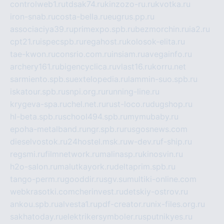
controlweb1.ru
tdsak74.ru
kinzozo-ru.ru
kvotka.ru
iron-snab.ru
costa-bella.ru
eugrus.pp.ru
associaciya39.ru
primexpo.spb.ru
bezmorchin.ru
ia2.ru
cpt21.ru
ispecspb.ru
regahost.ru
kolosok-elita.ru
tae-kwon.ru
consrio.com.ru
insiam.ru
avegainfo.ru
archery161.ru
bigencyclica.ru
vlast16.ru
korru.net
sarmiento.spb.su
extelopedia.ru
lammin-suo.spb.ru
iskatour.spb.ru
snpi.org.ru
running-line.ru
krygeva-spa.ru
chel.net.ru
rust-loco.ru
dugshop.ru
hl-beta.spb.ru
school494.spb.ru
mymubaby.ru
epoha-metalband.ru
ngr.spb.ru
rusgosnews.com
dieselvostok.ru
24hostel.msk.ru
w-dev.ru
f-ship.ru
regsmi.ru
filmnetwork.ru
malinasp.ru
kinosvin.ru
h2o-salon.ru
malutkayork.ru
deltaprim.spb.ru
tango-perm.ru
gooddir.ru
sgv.su
multiki-online.com
webkrasotki.com
cherinvest.ru
detskiy-ostrov.ru
ankou.spb.ru
alvesta1.ru
pdf-creator.ru
nix-files.org.ru
sakhatoday.ru
elektrikersymboler.ru
sputnikyes.ru