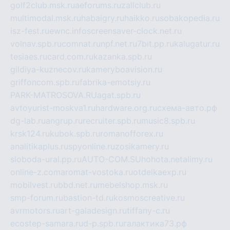
golf2club.msk.ru
aeforums.ru
zallclub.ru
multimodal.msk.ru
habaigry.ru
haikko.ru
sobakopedia.ru
isz-fest.ru
ewnc.info
screensaver-clock.net.ru
volnav.spb.ru
comnat.ru
npf.net.ru
7bit.pp.ru
kalugatur.ru
tesiaes.ru
card.com.ru
kazanka.spb.ru
gildiya-kuznecov.ru
kameryboavision.ru
griffoncom.spb.ru
fabrika-emotsiy.ru
PARK-MATROSOVA.RU
agat.spb.ru
avtoyurist-moskva1.ru
hardware.org.ru
схема-авто.рф
dg-lab.ru
angrup.ru
recruiter.spb.ru
music8.spb.ru
krsk124.ru
kubok.spb.ru
romanofforex.ru
analitikaplus.ru
spyonline.ru
zosikamery.ru
sloboda-ural.pp.ru
AUTO-COM.SU
hohota.net
alimy.ru
online-z.com
aromat-vostoka.ru
otdelkaexp.ru
mobilvest.ru
bbd.net.ru
mebelshop.msk.ru
smp-forum.ru
bastion-td.ru
kosmoscreative.ru
avrmotors.ru
art-galadesign.ru
tiffany-c.ru
ecostep-samara.ru
d-p.spb.ru
галактика73.рф