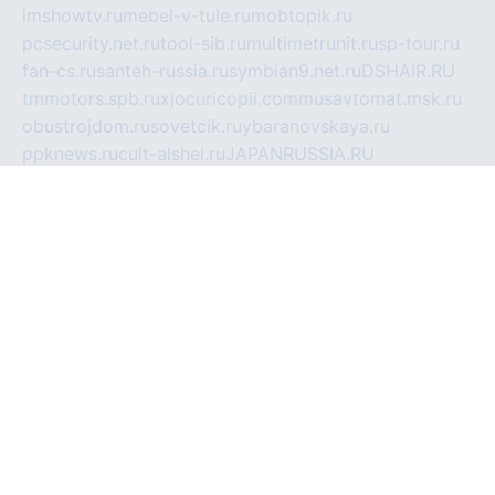
imshowtv.ru
mebel-v-tule.ru
mobtopik.ru
pcsecurity.net.ru
tool-sib.ru
multimetrunit.ru
sp-tour.ru
fan-cs.ru
santeh-russia.ru
symbian9.net.ru
DSHAIR.RU
tmmotors.spb.ru
xjocuricopii.com
musavtomat.msk.ru
obustrojdom.ru
sovetcik.ru
ybaranovskaya.ru
ppknews.ru
cult-alshei.ru
JAPANRUSSIA.RU
proekciyamebel.ru
imper-finans.ru
rim.org.ru
glamourai.ru
brassminus.ru
zabor-pro.ru
ftn.pp.ru
dorogoe58.ru
laimengpacker.ru
kuzova-zapchasti.ru
sageerp.ru
taxodrom.ru
dsrazvitie.ru
hardcity.net.ru
ratinghomegames.ru
topservice25.ru
gubernyan.ru
gtglasslined.ru
ii4.ru
tssport.spb.ru
andorra24.com
blackwallstreet.ru
oboimos.ru
optim-doors.com.ru
ikuch.ru
nycr.org.ru
npa21.ru
vremya-ch.spb.ru
desert000.ru
ivtorgi.ru
ifiori.ru
catalog-statei.ru
dcv.org.ru
spetsmaster174.ru
ipkameryhiseeu.ru
dum26.ru
ruspol.spb.ru
fr-opendp.ru
kam-solnyshko.ru
cheyenne-arapaho.ru
sevzapmetal.spb.ru