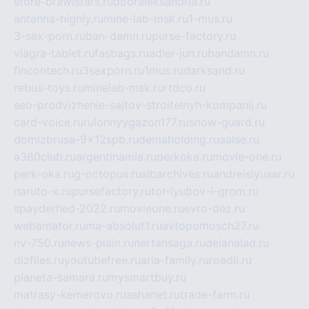
store-brawlstars.ru
dooraleksandria.ru
antenna-highly.ru
mine-lab-msk.ru
1-mus.ru
3-sex-porn.ru
ban-damn.ru
purse-factory.ru
viagra-tablet.ru
fasbags.ru
adler-jun.ru
bandamn.ru
fincontech.ru
3sexporn.ru
1mus.ru
darksand.ru
rebus-toys.ru
minelab-msk.ru
rtdco.ru
seo-prodvizhenie-sajtov-stroitelnyh-kompanij.ru
card-voice.ru
rulonnyygazon177.ru
snow-guard.ru
domizbrusa-9x12spb.ru
demaholding.ru
aalse.ru
a380club.ru
argentinamia.ru
perkoka.ru
movie-one.ru
perk-oka.ru
g-octopus.ru
sibarchives.ru
andreislyusar.ru
naruto-x.ru
pursefactory.ru
tor-lyubov-i-grom.ru
spayderhed-2022.ru
movieone.ru
evro-dez.ru
webamator.ru
ma-absolut1.ru
avtopomosch27.ru
nv-750.ru
news-plain.ru
nertansaga.ru
delanalad.ru
dizfiles.ru
youtubefree.ru
aria-family.ru
roadli.ru
planeta-samara.ru
mysmartbuy.ru
matrasy-kemerovo.ru
ashanet.ru
trade-farm.ru