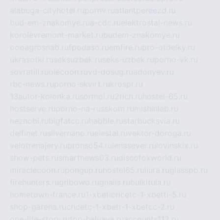
alabuga-cityhotel.ru
pornv.ru
atlantpereezd.ru
bud-em-znakomye.ru
a-cdc.ru
elektrostal-news.ru
korolevremont-market.ru
budem-znakomye.ru
oooagrosnab.ru
fpodaso.ru
emfire.ru
pro-otdelky.ru
ukrasotki.ru
seksuzbek.ru
seks-uzbek.ru
porno-vk.ru
sovratili.ru
olecoon.ru
vd-dosug.ru
adonyev.ru
rbc-news.ru
porno-skvirt.ru
krospr.ru
13autor-kolonka.ru
sormol.ru
2rich.ru
hostel-65.ru
hostserve.ru
porno-na-russkom.ru
mishinlab.ru
neznobi.ru
bigfatcc.ru
habble.ru
starbucksvia.ru
delfinet.ru
silvernano.ru
elestal.ru
vektor-doroga.ru
velotrenajery.ru
pronso54.ru
lenasever.ru
lovinskix.ru
show-pets.ru
smartnews03.ru
discofoxworld.ru
miraclecoon.ru
pongup.ru
hostel65.ru
liura.ru
glasspb.ru
firehunters.ru
gribowo.ru
gnalis.ru
bulkitula.ru
hometown-france.ru
1-xbeticricetc-1-xbetti-5.ru
shop-garena.ru
cricetc-1-xbetr-1-xbetcc-2.ru
one-life-story.ru
top-halyava.ru
accounts112.ru