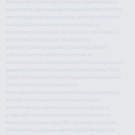
arkrym.ru
kristinita.ru
dircomputer.ru
healthenter.ru
textexperts.ru
pivnaya-kruzhka.ru
kinofilmy-2021.ru
demolalapaluza.ru
tanyavanya.ru
remstir-tolyatti.ru
msdip.ru
jdol.ru
sokolovr.ru
newtech-spb.ru
rezemkleim.ru
massage-tai.ru
seonub.ru
zvonitut.ru
biolisichka24.ru
mncraft-download.ru
algoritm-sistema.ru
godflesh.ru
ru-industria.ru
zebra-tlt.ru
okna-proficom.ru
erynok.ru
onlinekinospace.ru
startupstudio-fefu.ru
zarges-ru.ru
gegenjustizunrecht.ru
autobalashov.ru
utrovortu.ru
spiski-firm.ru
elara-m.ru
kinomusorka.ru
mkcslava.ru
2bets.ru
vintovoykompressor.ru
birminghamvsfulham.ru
sarmat-komp.ru
pioneeri.ru
amadis-chocolate.ru
shkurki-karakulya.ru
kanotiforet.spb.ru
tutmassage.ru
ecolog.org.ru
praga.spb.ru
falcorussia.ru
autodoctorservis.ru
kamertondom.spb.ru
net-life.net.ru
avto-vozim.ru
sakhcamera.ru
alliance-electro.spb.ru
stroyavt.ru