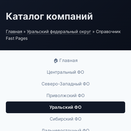
Каталог компаний
Главная
»
Уральский федеральный округ
» Справочник
Fast Pages
🏠 Главная
Центральный ФО
Северо-Западный ФО
Приволжский ФО
Уральский ФО
Сибирский ФО
Дальневосточный ФО